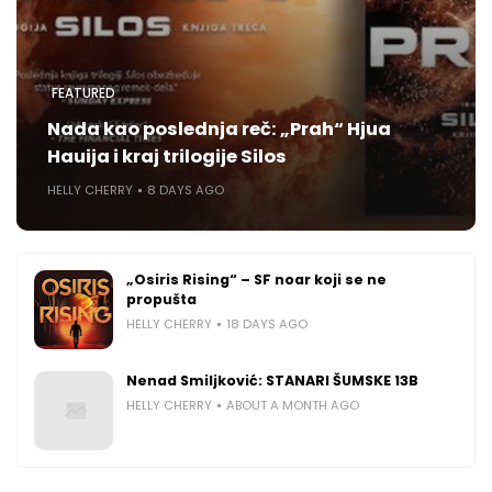
FEATURED
Nada kao poslednja reč: „Prah“ Hjua
Hauija i kraj trilogije Silos
HELLY CHERRY
8 DAYS AGO
„Osiris Rising“ – SF noar koji se ne
propušta
HELLY CHERRY
18 DAYS AGO
Nenad Smiljković: STANARI ŠUMSKE 13B
HELLY CHERRY
ABOUT A MONTH AGO