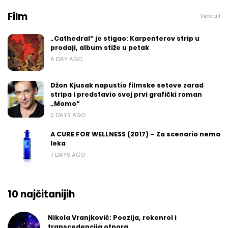
Film
View all
„Cathedral“ je stigao: Karpenterov strip u
prodaji, album stiže u petak
A DAY AGO
Džon Kjusak napustio filmske setove zarad
stripa i predstavio svoj prvi grafički roman
„Momo“
2 DAYS AGO
A CURE FOR WELLNESS (2017) – Za scenario nema
leka
7 DAYS AGO
10 najčitanijih
Nikola Vranjković: Poezija, rokenrol i
transcedencija otpora