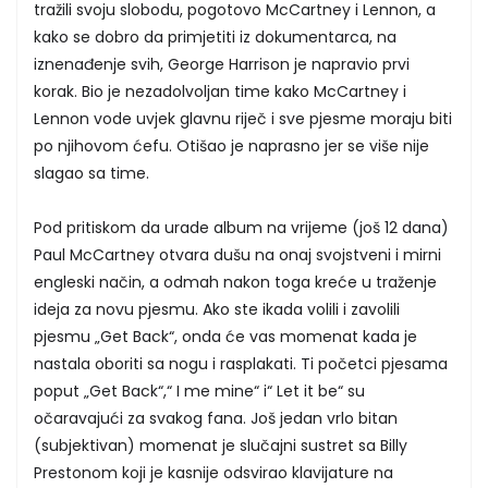
tražili svoju slobodu, pogotovo McCartney i Lennon, a
kako se dobro da primjetiti iz dokumentarca, na
iznenađenje svih, George Harrison je napravio prvi
korak. Bio je nezadolvoljan time kako McCartney i
Lennon vode uvjek glavnu riječ i sve pjesme moraju biti
po njihovom ćefu. Otišao je naprasno jer se više nije
slagao sa time.
Pod pritiskom da urade album na vrijeme (još 12 dana)
Paul McCartney otvara dušu na onaj svojstveni i mirni
engleski način, a odmah nakon toga kreće u traženje
ideja za novu pjesmu. Ako ste ikada volili i zavolili
pjesmu „Get Back“, onda će vas momenat kada je
nastala oboriti sa nogu i rasplakati. Ti početci pjesama
poput „Get Back“,“ I me mine“ i“ Let it be“ su
očaravajući za svakog fana. Još jedan vrlo bitan
(subjektivan) momenat je slučajni sustret sa Billy
Prestonom koji je kasnije odsvirao klavijature na