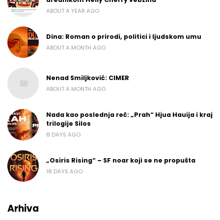
ABOUT A YEAR AGO
Dina: Roman o prirodi, politici i ljudskom umu
ABOUT A MONTH AGO
Nenad Smiljković: CIMER
ABOUT A MONTH AGO
Nada kao poslednja reč: „Prah“ Hjua Hauija i kraj
trilogije Silos
8 DAYS AGO
„Osiris Rising“ – SF noar koji se ne propušta
18 DAYS AGO
Arhiva