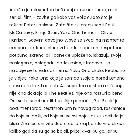
A zašto je relevantan baš ovaj dokumentarac, mini
serijal, film – zovite ga kako vas volja? Zato što je
režiser Peter Jackson. Zato što su producenti Paul
McCartney, Ringo Starr, Yoko Ono Lennon i Olivia
Harrison. Sasvim dovoljno. A sve se svodi na momente
nedoumice, kada članovi benda, napokon nesputano i
potpuno iskreno, ali i donekle uplašeno, iskazuju svoje
neslaganje, nelagodu, nedoumice, strahove ... a
najbolje se to vidi dok nema Yoko Ono okolo. Neobično
je vidjeti Yoko Ono koja je samao stojala pored Lenona
i posmatrala - kao duh. Ali, suprotno opštem mišljenju,
nije ona dokrajčila The Beatles, nije ona rasturila bend.
Oni su to sami uradili bez ičije pomoći. „Get Back“ je
dokumentarac, testimonijum njihovog rada, raskrsnice
do koje su došli, od koje su se svi bojali ali su znali da je
blizu. Znali su oni vrlo dobro da je kraj benda vrlo blizu, i
koliko god da su ga se bojali, priželjkivali su ga, jer su