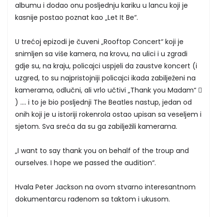
albumu i dodao onu posljednju kariku u lancu koji je
kasnije postao poznat kao „Let It Be“.
U trećoj epizodi je čuveni „Rooftop Concert“ koji je
snimljen sa više kamera, na krovu, na ulici i u zgradi
gdje su, na kraju, policajci uspjeli da zaustve koncert (i
uzgred, to su najpristojniji policajci ikada zabilježeni na
kamerama, odlučni, ali vrlo učtivi „Thank you Madam“ 
) .... i to je bio posljednji The Beatles nastup, jedan od
onih koji je u istoriji rokenrola ostao upisan sa veseljem i
sjetom. Sva sreća da su ga zabilježili kamerama.
„I want to say thank you on behalf of the troup and
ourselves. I hope we passed the audition“.
Hvala Peter Jackson na ovom stvarno interesantnom
dokumentarcu rađenom sa taktom i ukusom.