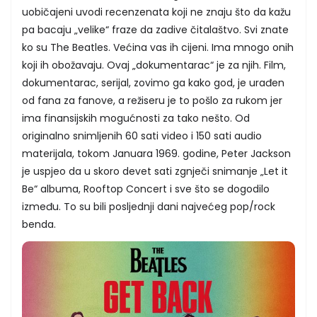
uobičajeni uvodi recenzenata koji ne znaju što da kažu
pa bacaju „velike“ fraze da zadive čitalaštvo. Svi znate
ko su The Beatles. Većina vas ih cijeni. Ima mnogo onih
koji ih obožavaju. Ovaj „dokumentarac“ je za njih. Film,
dokumentarac, serijal, zovimo ga kako god, je urađen
od fana za fanove, a režiseru je to pošlo za rukom jer
ima finansijskih mogućnosti za tako nešto. Od
originalno snimljenih 60 sati video i 150 sati audio
materijala, tokom Januara 1969. godine, Peter Jackson
je uspjeo da u skoro devet sati zgnječi snimanje „Let it
Be“ albuma, Rooftop Concert i sve što se dogodilo
između. To su bili posljednji dani najvećeg pop/rock
benda.