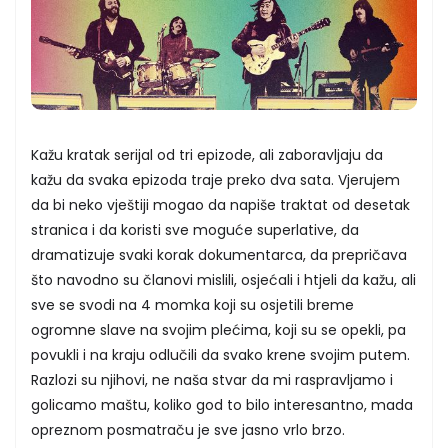
Kažu kratak serijal od tri epizode, ali zaboravljaju da
kažu da svaka epizoda traje preko dva sata. Vjerujem
da bi neko vještiji mogao da napiše traktat od desetak
stranica i da koristi sve moguće superlative, da
dramatizuje svaki korak dokumentarca, da prepričava
što navodno su članovi mislili, osjećali i htjeli da kažu, ali
sve se svodi na 4 momka koji su osjetili breme
ogromne slave na svojim plećima, koji su se opekli, pa
povukli i na kraju odlučili da svako krene svojim putem.
Razlozi su njihovi, ne naša stvar da mi raspravljamo i
golicamo maštu, koliko god to bilo interesantno, mada
opreznom posmatraču je sve jasno vrlo brzo.