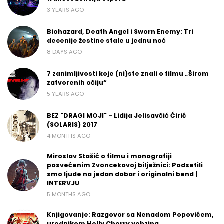
3 YEARS AGO
Biohazard, Death Angel i Sworn Enemy: Tri
decenije žestine stale u jednu noć
8 DAYS AGO
7 zanimljivosti koje (ni)ste znali o filmu „Širom
zatvorenih očiju“
5 YEARS AGO
BEZ "DRAGI MOJI" - Lidija Jelisavčić Ćirić
(SOLARIS) 2017
4 MONTHS AGO
Miroslav Stašić o filmu i monografiji
posvećenim Zvoncekovoj bilježnici: Podsetili
smo ljude na jedan dobar i originalni bend |
INTERVJU
5 MONTHS AGO
Knjigovanje: Razgovor sa Nenadom Popovićem,
urednikom Helly Cherry vebzina