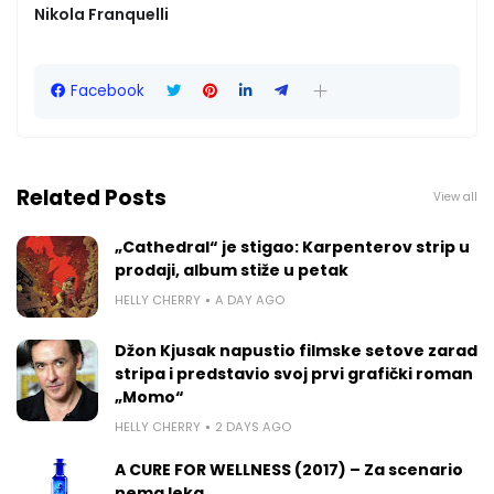
Nikola Franquelli
Facebook
Related Posts
View all
„Cathedral“ je stigao: Karpenterov strip u
prodaji, album stiže u petak
HELLY CHERRY
A DAY AGO
Džon Kjusak napustio filmske setove zarad
stripa i predstavio svoj prvi grafički roman
„Momo“
HELLY CHERRY
2 DAYS AGO
A CURE FOR WELLNESS (2017) – Za scenario
nema leka