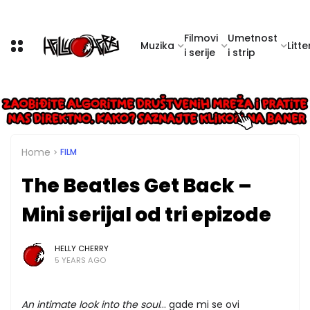
Filmovi
Umetnost
Muzika
Litte
i serije
i strip
Home
FILM
The Beatles Get Back –
Mini serijal od tri epizode
HELLY CHERRY
5 YEARS AGO
An intimate look into the soul
... gade mi se ovi