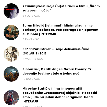
7 zanimljivosti koje (ni)ste znali o filmu „Širom
zatvorenih očiju“
5 YEARS AGO
Zoran Nikolić (jst mnml): Minimalizam nije
odricanje od izraza, već potraga za njegovom
suštinom | INTERVJU
6 DAYS AGO
BEZ "DRAGI MOJI" - Lidija Jelisavčić Ćirić
(SOLARIS) 2017
4 MONTHS AGO
Biohazard, Death Angel i Sworn Enemy: Tri
decenije žestine stale u jednu noć
10 DAYS AGO
Miroslav Stašić o filmu i monografiji
posvećenim Zvoncekovoj bilježnici: Podsetili
smo ljude na jedan dobar i originalni bend |
INTERVJU
5 MONTHS AGO