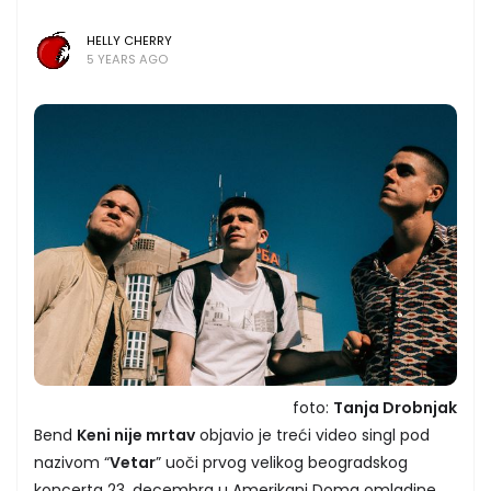
HELLY CHERRY
5 YEARS AGO
foto:
Tanja Drobnjak
Bend
Keni nije mrtav
objavio je treći video singl pod
nazivom “
Vetar
” uoči prvog velikog beogradskog
koncerta 23. decembra u Amerikani Doma omladine