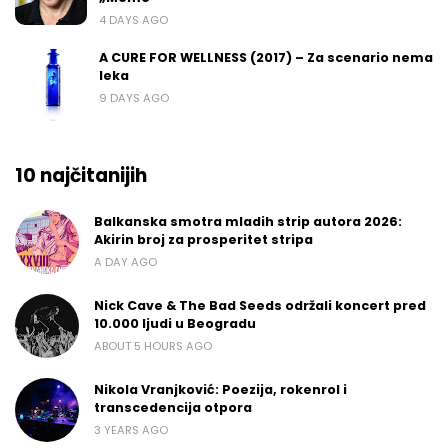
4 DAYS AGO
A CURE FOR WELLNESS (2017) – Za scenario nema
leka
9 DAYS AGO
10 najčitanijih
Balkanska smotra mladih strip autora 2026:
Akirin broj za prosperitet stripa
A DAY AGO
Nick Cave & The Bad Seeds održali koncert pred
10.000 ljudi u Beogradu
ABOUT 5 HOURS AGO
Nikola Vranjković: Poezija, rokenrol i
transcedencija otpora
3 YEARS AGO