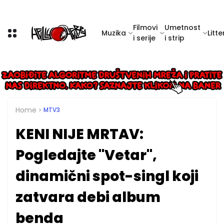
Filmovi
Umetnost
Muzika
Litte
i serije
i strip
Home
MTV3
KENI NIJE MRTAV:
Pogledajte "Vetar",
dinamični spot-singl koji
zatvara debi album
benda