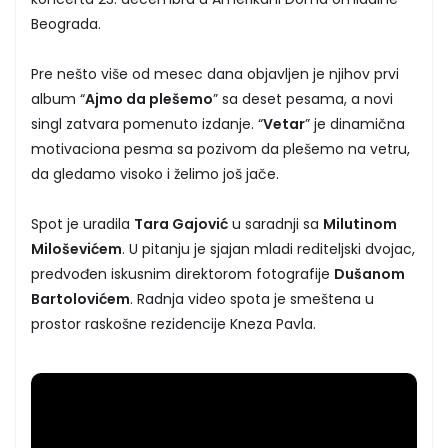
Beograda.
Pre nešto više od mesec dana objavljen je njihov prvi
album “
Ajmo da plešemo
” sa deset pesama, a novi
singl zatvara pomenuto izdanje. “
Vetar
” je dinamična
motivaciona pesma sa pozivom da plešemo na vetru,
da gledamo visoko i želimo još jače.
Spot je uradila
Tara Gajović
u saradnji sa
Milutinom
Miloševićem
. U pitanju je sjajan mladi rediteljski dvojac,
predvođen iskusnim direktorom fotografije
Dušanom
Bartolovićem
. Radnja video spota je smeštena u
prostor raskošne rezidencije Kneza Pavla.