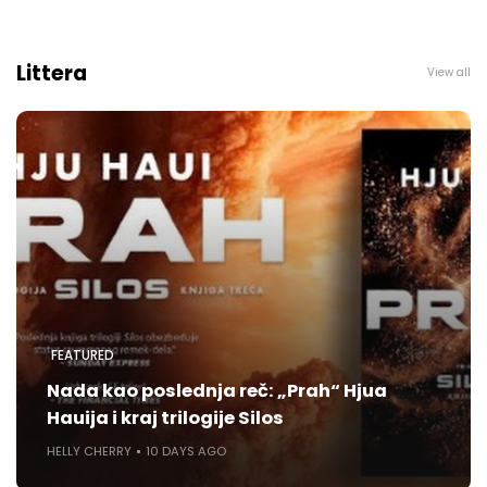
Littera
View all
FEATURED
Nada kao poslednja reč: „Prah“ Hjua
Hauija i kraj trilogije Silos
HELLY CHERRY
10 DAYS AGO