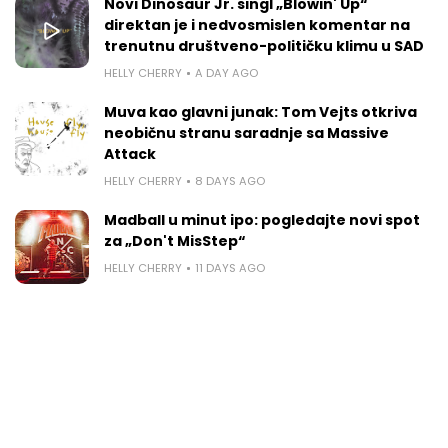
Novi Dinosaur Jr. singl „Blowin' Up“
direktan je i nedvosmislen komentar na
trenutnu društveno-političku klimu u SAD
HELLY CHERRY
A DAY AGO
Muva kao glavni junak: Tom Vejts otkriva
neobičnu stranu saradnje sa Massive
Attack
HELLY CHERRY
8 DAYS AGO
Madball u minut ipo: pogledajte novi spot
za „Don't MisStep“
HELLY CHERRY
11 DAYS AGO