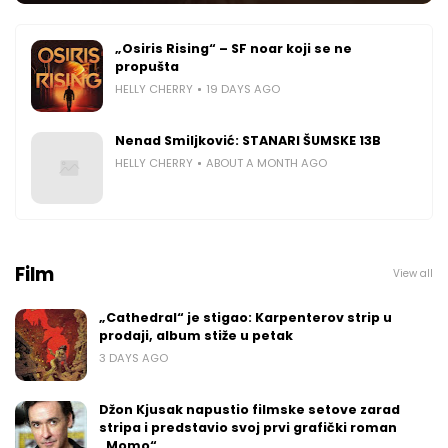
„Osiris Rising“ – SF noar koji se ne
propušta
HELLY CHERRY
19 DAYS AGO
Nenad Smiljković: STANARI ŠUMSKE 13B
HELLY CHERRY
ABOUT A MONTH AGO
Film
View all
„Cathedral“ je stigao: Karpenterov strip u
prodaji, album stiže u petak
3 DAYS AGO
Džon Kjusak napustio filmske setove zarad
stripa i predstavio svoj prvi grafički roman
„Momo“