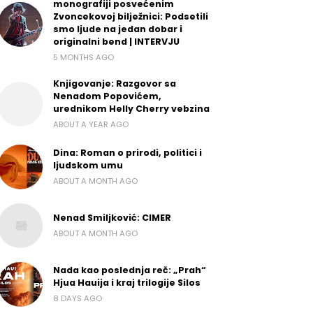
monografiji posvećenim
Zvoncekovoj bilježnici: Podsetili
smo ljude na jedan dobar i
originalni bend | INTERVJU
5 MONTHS AGO
Knjigovanje: Razgovor sa
Nenadom Popovićem,
urednikom Helly Cherry vebzina
ABOUT A YEAR AGO
Dina: Roman o prirodi, politici i
ljudskom umu
ABOUT A MONTH AGO
Nenad Smiljković: CIMER
ABOUT A MONTH AGO
Nada kao poslednja reč: „Prah“
Hjua Hauija i kraj trilogije Silos
8 DAYS AGO