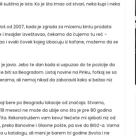
i suština je ista. Ko je šta imao od stvari, neka kupi i neka
 Još od 2007, kada je zgrada za mizernu kintu prodata
e i Insajder izveštavao, čekamo da čujemo tu reč -
kao i svaki čovek kojeg izbacuju iz kafane, možemo da se
je javio. Jebo te dan kada si uspuzao do te pozicije da
 biti sa Beogradom. Listaj novine na Pinku, fotkaj se sa
erama, ali nemoj nikad da zaboraviš kako si bežao niz
oji bere po Beogradu lokacije od značaja. Stvarno,
 18 meseci ne može da ubije ono što je pre 80 godina
fita. Rekonstruišem vam kevu! Nećete mi sjebati niz od
preko Banovine i Glavne pošte, pa sve do BIGZ-a. Vama
u katalogu, ali meni je barem tri godine života i ne