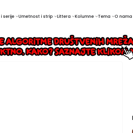
i serije
Umetnost i strip
Littera
Kolumne
Tema
O nama