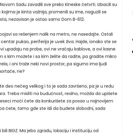
ovom Sadu zavadili sve preko Kineske četvrti. Izbacili su
ojima je kinta važnija, promenili su ime, naguzili se
sta, nezavisan je ostao samo Dom B-612.
ojavi sa rešenjem nalik na metro, ne nasedajte. Ostali
 centar pukao, periferija je uvek živa. Hajde, ionako ste se
 ovi upadaju na probe, ovi ne vraćaju kablove, a ovi kasne
 s kim možete i sa kim želite da radite, pa gradite mikro
rela, i oni traže neki novi prostor, pa sigurno ima ljudi
uortače, ne?
i ste deo nečeg velikog i to je sada završeno, pa je u redu
ra. Treba misliti na budućnost, realno, možda da upišete
meseci moći ćete da konkurišete za posao u najnovijem
a ćete, tamo gde ste išli da budete slobodni, sada
bili BIGZ. Ma jebo zgradu, lokaciju i instituciju od