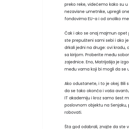
preko reke, videćemo kako su u N
nezavisne umetnike, upregli one k
fondovima EU-a i od onoliko me
Čak i ako se onaj majmun opet p
ste prepušteni sami sebi i ako je
drkali jedni na druge: ovi kradu,
sa kirijom. Proberite među sobom
zajednice. Eno, Matrijašija je izgo
među vama koji bi mogli da se 
Ako odustanete, i to je okej. Bil
da se tako okonča i vaša avantu
IT akademiju i kroz samo šest 
poslovnom objektu na Senjaku, p
robovati.
Šta god odabrali, znajte da ste vi 