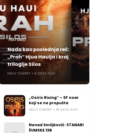
FEATURED
Nada kao poslednja reč:
„Prah“ Hjua Hauija i kraj
trilogije Silos
HELLY CHERRY
8 DAYS AGO
„Osiris Rising“ – SF noar
koji se ne propušta
HELLY CHERRY
18 DAYS AGO
Nenad Smiljković: STANARI
ŠUMSKE 13B