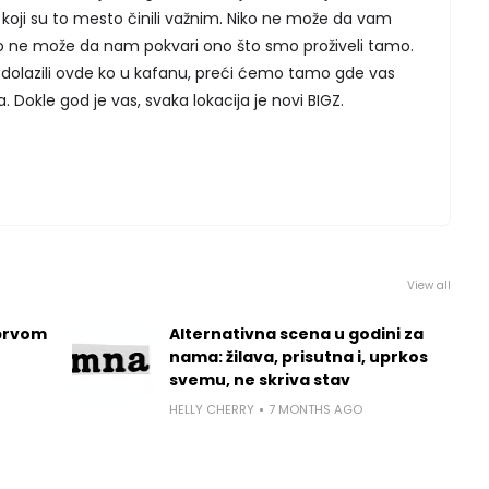
udi koji su to mesto činili važnim. Niko ne može da vam
iko ne može da nam pokvari ono što smo proživeli tamo.
o dolazili ovde ko u kafanu, preći ćemo tamo gde vas
. Dokle god je vas, svaka lokacija je novi BIGZ.
View all
prvom
Alternativna scena u godini za
nama: žilava, prisutna i, uprkos
svemu, ne skriva stav
HELLY CHERRY
7 MONTHS AGO