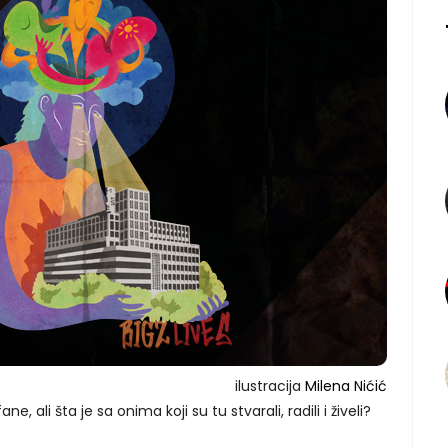
ilustracija
Milena Nićić
e, ali šta je sa onima koji su tu stvarali, radili i živeli?