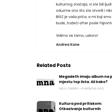
kulturnog značaja, vi ste bili lj
oduzme ono što ste stvorili i n
BIGZ je vaša priča, a mi koji sm
bude, tražeći after posle fajronta
Vidimo se tamo, uskoro!
Andrea Kane
Related Posts
Megadeth imaju album na 
mjestu top lista. Ali kako?
HELLY CHERRY
6 MONTHS AGO
Kultura pod pritiskom:
Otkazivanje kulturnih