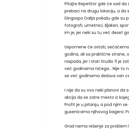
Pitajte Repetitor gde će sad da 
prebaci na drugu lokaciju, a da s
Dingospo Dalija pokažu gde su pra
fotografi, umetnici, šljakeri, spor
im je, jer neki su tu već deset g
Uspomene će ostati, sećaćemo s
godina, ali sa praktične strane, 
raspada, jer i stari Studio 11 je 
već godinama ničega… Nije to ništ
se već godinama dešava van ce
I nije da su ovo neki planovi da 
akcija da se zatre mesto iz koj
Profit je u pitanju, a pod njim se
gusenicama njihovog bagera. Pa i
Grad nema rešenje za problem koj