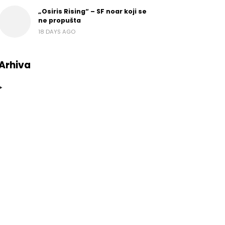
„Osiris Rising“ – SF noar koji se
ne propušta
18 DAYS AGO
Arhiva