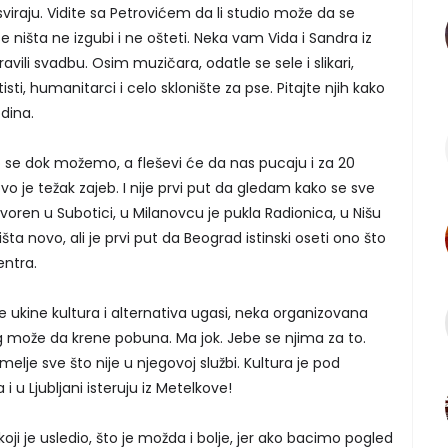
sviraju. Vidite sa Petrovićem da li studio može da se
e ništa ne izgubi i ne ošteti. Neka vam Vida i Sandra iz
vili svadbu. Osim muzičara, odatle se sele i slikari,
tisti, humanitarci i celo sklonište za pse. Pitajte njih kako
odina.
e dok možemo, a fleševi će da nas pucaju i za 20
ovo je težak zajeb. I nije prvi put da gledam kako se sve
zatvoren u Subotici, u Milanovcu je pukla Radionica, u Nišu
a novo, ali je prvi put da Beograd istinski oseti ono što
ntra.
se ukine kultura i alternativa ugasi, neka organizovana
eg može da krene pobuna. Ma jok. Jebe se njima za to.
 melje sve što nije u njegovoj službi. Kultura je pod
 u Ljubljani isteruju iz Metelkove!
i je usledio, što je možda i bolje, jer ako bacimo pogled