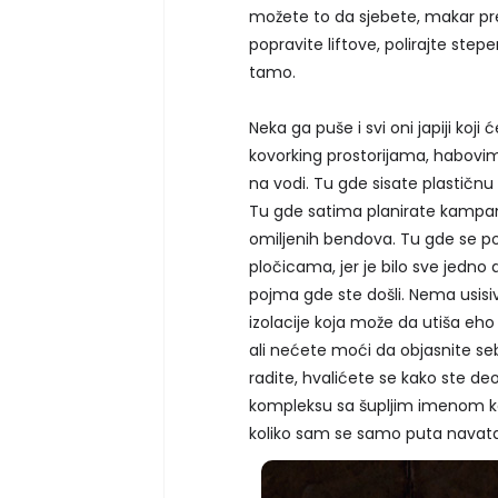
možete to da sjebete, makar pre
popravite liftove, polirajte step
tamo.
Neka ga puše i svi oni japiji koj
kovorking prostorijama, habovi
na vodi. Tu gde sisate plastičnu
Tu gde satima planirate kampanj
omiljenih bendova. Tu gde se p
pločicama, jer je bilo sve jedno 
pojma gde ste došli. Nema usis
izolacije koja može da utiša eho 
ali nećete moći da objasnite seb
radite, hvalićete se kako ste 
kompleksu sa šupljim imenom ko
koliko sam se samo puta nava