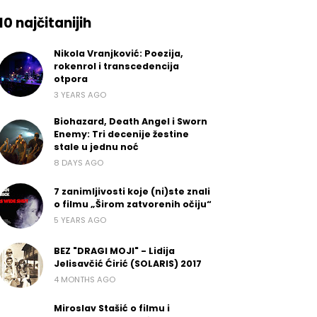
10 najčitanijih
Nikola Vranjković: Poezija,
rokenrol i transcedencija
otpora
3 YEARS AGO
Biohazard, Death Angel i Sworn
Enemy: Tri decenije žestine
stale u jednu noć
8 DAYS AGO
7 zanimljivosti koje (ni)ste znali
o filmu „Širom zatvorenih očiju“
5 YEARS AGO
BEZ "DRAGI MOJI" - Lidija
Jelisavčić Ćirić (SOLARIS) 2017
4 MONTHS AGO
Miroslav Stašić o filmu i