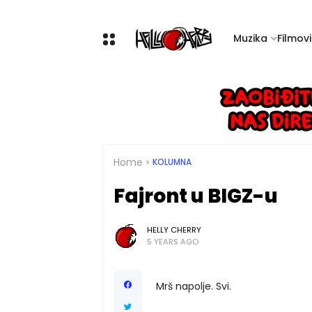
Muzika
Filmovi 
Home
KOLUMNA
Fajront u BIGZ-u
HELLY CHERRY
5 YEARS AGO
Mrš napolje. Svi.