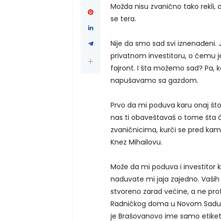
Možda nisu zvanično tako rekli, al
se tera.
Nije da smo sad svi iznenađeni.
privatnom investitoru, o čemu j
fajront. I šta možemo sad? Pa, 
napušavamo sa gazdom.
Prvo da mi poduva karu onaj što 
nas ti obaveštavaš o tome šta će
zvaničnicima, kurči se pred kam
Knez Mihailovu.
Može da mi poduva i investitor k
naduvate mi jaja zajedno. Vaših
stvoreno zarad većine, a ne pro
Radničkog doma u Novom Sadu, 
je Brašovanovo ime samo etiketa 