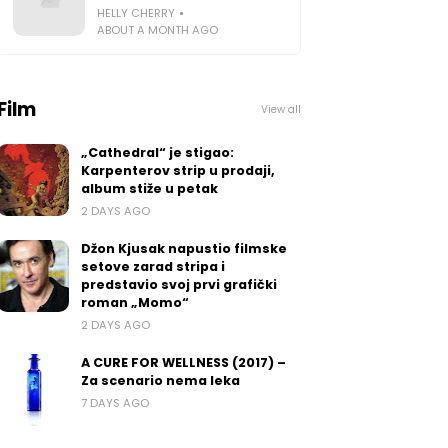
HELLY CHERRY
ABOUT A MONTH AGO
Film
View all
„Cathedral“ je stigao:
Karpenterov strip u prodaji,
album stiže u petak
2 DAYS AGO
Džon Kjusak napustio filmske
setove zarad stripa i
predstavio svoj prvi grafički
roman „Momo“
2 DAYS AGO
A CURE FOR WELLNESS (2017) –
Za scenario nema leka
7 DAYS AGO