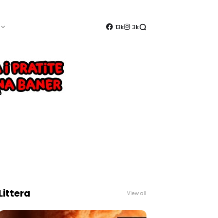
13k
3k
Littera
View all