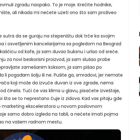
vrnuli zgradu naopako. To je moje. Krečite hodnike,
enište, ali nikada mi nećete uzeti ono što sam proživeo
i će sutra da se guraju na stepeništu dok trče ka svojim
ma i osvetljenim kancelarijama sa pogledom na Beograd
 kaščicu od kafe, ja sam duvao buksnu i urlao od sreće.
u za novi beskorisni proizvod, ja sam slušao probe
opravljate zamešanim koksom, ja sam pišao po
da li pogađam šolju ili ne. Pušite ga, smradovi, jer nemate
ivača koji može da izvuče duvan iz ove zgrade, nema
od činela. Tući će vas klima u glavu, pisaćete izveštaje,
i šta se to neprestano čuje iz zidova. Kad vas pitaju gde
deo marketing eksceleratora u novom poslovnom
je samo dobro izgleda na tabli, a nećete imati pojma
tao na vašem radnom mestu.