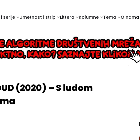
i serije
Umetnost i strip
Littera
Kolumne
Tema
O nama
UD (2020) – S ludom
ima