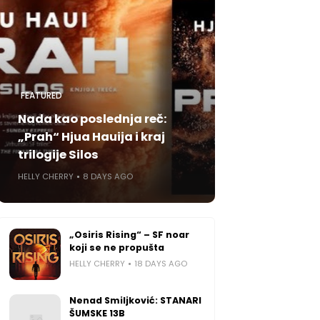
FEATURED
Nada kao poslednja reč:
„Prah“ Hjua Hauija i kraj
trilogije Silos
HELLY CHERRY
8 DAYS AGO
„Osiris Rising“ – SF noar
koji se ne propušta
HELLY CHERRY
18 DAYS AGO
Nenad Smiljković: STANARI
ŠUMSKE 13B