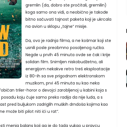
gremlin (da, dobro ste pročitali, gremilin)
koga samo ona vidi, a neobično je takođe
bitno sačuvati tajnost paketa koji je ukrcala
na avion u sklopu „tajne“ misije.
Da, ovo je radnja filma, a ne košmar koji ste
usnili posle preobmno posoljenog ručka.
Negde u prvih 45 minuta ovde se čak i krije
solidan film. Snimljen niskobudžetno, ali
energijom nekakve retro treš eksploatacije
iz 80-ih sa sve prigodnom elektronskom
muzikom, prvi 45 minuta su kao neka
bičan triler-horor o devojci zarobljenoj u kabini koja s
posadu koju čuje samo preko radija da nije luda, a s
ast pred buljukom zadriglih muških drndoša kojima kao
 može biti pilot niti ići u rat“.
osti menja balans koji ga je do tada vukao u pravcu