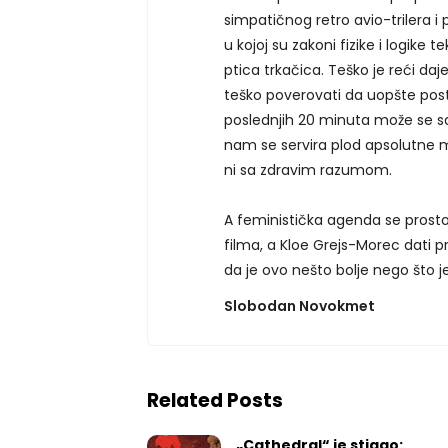
simpatičnog retro avio-trilera i 
u kojoj su zakoni fizike i logike t
ptica trkačica. Teško je reći daj
teško poverovati da uopšte postoj
poslednjih 20 minuta može se sa
nam se servira plod apsolutne m
ni sa zdravim razumom.
A feministička agenda se prosto
filma, a Kloe Grejs-Morec dati p
da je ovo nešto bolje nego što j
Slobodan Novokmet
Related Posts
„Cathedral“ je stigao: