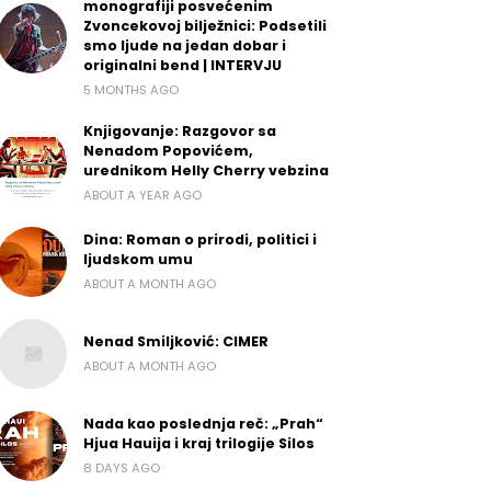
monografiji posvećenim
Zvoncekovoj bilježnici: Podsetili
smo ljude na jedan dobar i
originalni bend | INTERVJU
5 MONTHS AGO
Knjigovanje: Razgovor sa
Nenadom Popovićem,
urednikom Helly Cherry vebzina
ABOUT A YEAR AGO
Dina: Roman o prirodi, politici i
ljudskom umu
ABOUT A MONTH AGO
Nenad Smiljković: CIMER
ABOUT A MONTH AGO
Nada kao poslednja reč: „Prah“
Hjua Hauija i kraj trilogije Silos
8 DAYS AGO