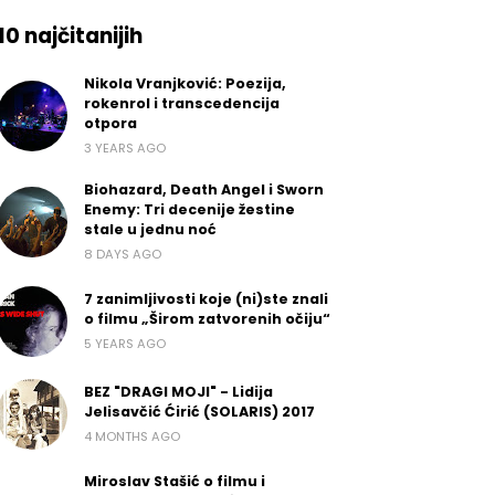
10 najčitanijih
Nikola Vranjković: Poezija,
rokenrol i transcedencija
otpora
3 YEARS AGO
Biohazard, Death Angel i Sworn
Enemy: Tri decenije žestine
stale u jednu noć
8 DAYS AGO
7 zanimljivosti koje (ni)ste znali
o filmu „Širom zatvorenih očiju“
5 YEARS AGO
BEZ "DRAGI MOJI" - Lidija
Jelisavčić Ćirić (SOLARIS) 2017
4 MONTHS AGO
Miroslav Stašić o filmu i