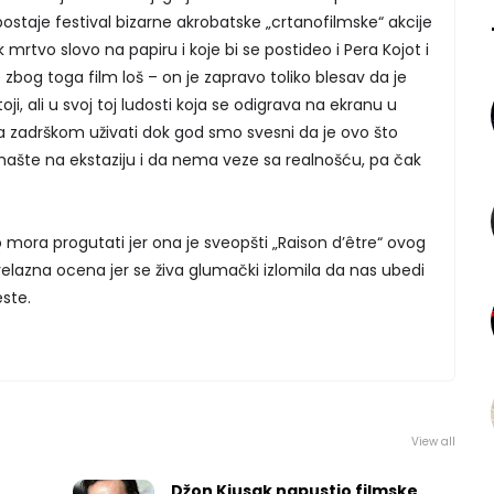
postaje festival bizarne akrobatske „crtanofilmske“ akcije
ek mrtvo slovo na papiru i koje bi se postideo i Pera Kojot i
e zbog toga film loš – on je zapravo toliko blesav da je
i, ali u svoj toj ludosti koja se odigrava na ekranu u
 zadrškom uživati dok god smo svesni da je ovo što
ašte na ekstaziju i da nema veze sa realnošću, pa čak
 mora progutati jer ona je sveopšti „Raison d’être“ ovog
relazna ocena jer se živa glumački izlomila da nas ubedi
este.
View all
Džon Kjusak napustio filmske