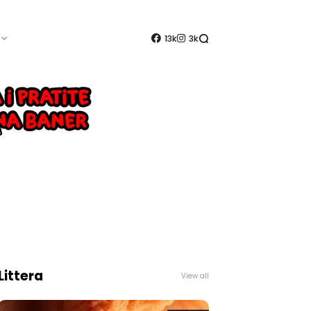
13k
3k
Littera
View all