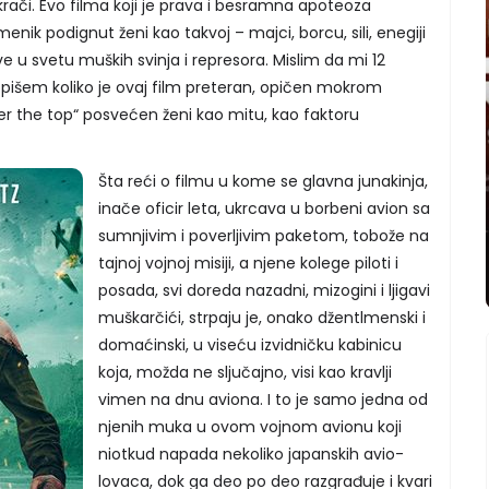
ači. Evo filma koji je prava i besramna apoteoza
nik podignut ženi kao takvoj – majci, borcu, sili, enegiji
ve u svetu muških svinja i represora. Mislim da mi 12
opišem koliko je ovaj film preteran, opičen mokrom
r the top“ posvećen ženi kao mitu, kao faktoru
Šta reći o filmu u kome se glavna junakinja,
inače oficir leta, ukrcava u borbeni avion sa
sumnjivim i poverljivim paketom, tobože na
tajnoj vojnoj misiji, a njene kolege piloti i
posada, svi doreda nazadni, mizogini i ljigavi
muškarčići, strpaju je, onako džentlmenski i
domaćinski, u viseću izvidničku kabinicu
koja, možda ne sljučajno, visi kao kravlji
vimen na dnu aviona. I to je samo jedna od
njenih muka u ovom vojnom avionu koji
niotkud napada nekoliko japanskih avio-
lovaca, dok ga deo po deo razgrađuje i kvari