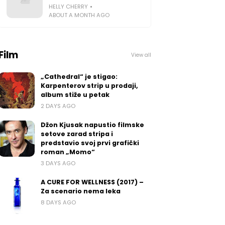
HELLY CHERRY
ABOUT A MONTH AGO
Film
View all
„Cathedral“ je stigao:
Karpenterov strip u prodaji,
album stiže u petak
2 DAYS AGO
Džon Kjusak napustio filmske
setove zarad stripa i
predstavio svoj prvi grafički
roman „Momo“
3 DAYS AGO
A CURE FOR WELLNESS (2017) –
Za scenario nema leka
8 DAYS AGO