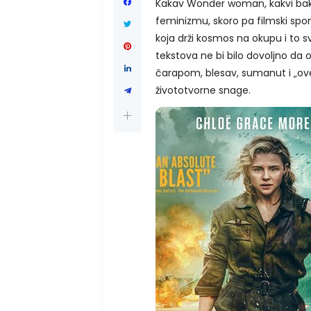
Kakav Wonder woman, kakvi bakr
feminizmu, skoro pa filmski spome
koja drži kosmos na okupu i to s
tekstova ne bi bilo dovoljno da 
čarapom, blesav, sumanut i „ove
živototvorne snage.