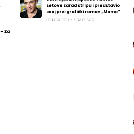
,
setove zarad stripa i predstavio
svoj prvi grafički roman „Momo“
HELLY CHERRY
3 DAYS AGO
 – Za