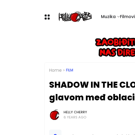
Muzika
Filmovi 
Home
FILM
SHADOW IN THE CLO
glavom međ oblac
HELLY CHERRY
6 YEARS AGO