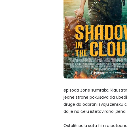
epizoda Zone sumraka, klaustrofo
jedne strane pokušava da ubedi 
druge da odbrani svoju žensku č
da je na čelu istetovirano „žena ne
Ostalih pola sata film u potpun