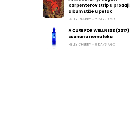
Karpenterov strip u prodaji
album stiže u petak
HELLY CHERRY
2 DAYS AGO
A CURE FOR WELLNESS (2017)
scenario nema leka
HELLY CHERRY
8 DAYS AGO