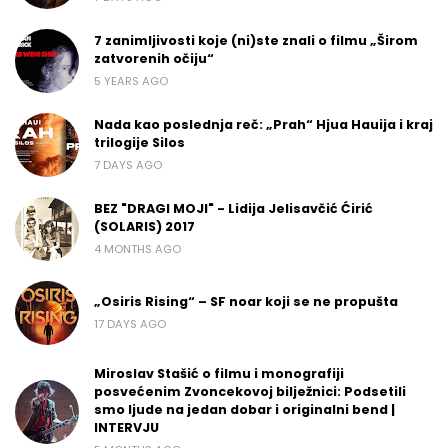
7 zanimljivosti koje (ni)ste znali o filmu „Širom
zatvorenih očiju“
5 YEARS AGO
Nada kao poslednja reč: „Prah“ Hjua Hauija i kraj
trilogije Silos
7 DAYS AGO
BEZ "DRAGI MOJI" - Lidija Jelisavčić Ćirić
(SOLARIS) 2017
4 MONTHS AGO
„Osiris Rising“ – SF noar koji se ne propušta
17 DAYS AGO
Miroslav Stašić o filmu i monografiji
posvećenim Zvoncekovoj bilježnici: Podsetili
smo ljude na jedan dobar i originalni bend |
INTERVJU