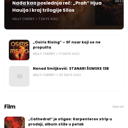
Nada kao poslednja reč: „Prah“ Hjua
Hauija i kraj trilogije Silos
HELLY CHERRY
7 DAYS AGO
„Osiris Rising“ – SF noar koji se ne
propušta
HELLY CHERRY
17 DAYS AGO
Nenad Smiljković: STANARI ŠUMSKE 13B
HELLY CHERRY
30 DAYS AGO
Film
View all
„Cathedral“ je stigao: Karpenterov strip u
prodaji, album stiže u petak