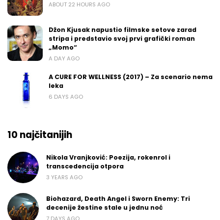
ABOUT 22 HOURS AGO
Džon Kjusak napustio filmske setove zarad
stripa i predstavio svoj prvi grafički roman
„Momo“
A DAY AGO
A CURE FOR WELLNESS (2017) – Za scenario nema
leka
6 DAYS AGO
10 najčitanijih
Nikola Vranjković: Poezija, rokenrol i
transcedencija otpora
3 YEARS AGO
Biohazard, Death Angel i Sworn Enemy: Tri
decenije žestine stale u jednu noć
7 DAYS AGO