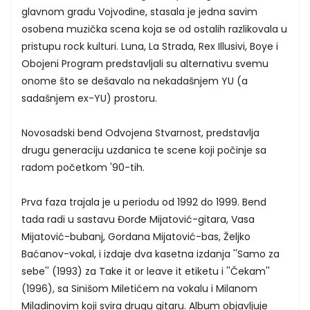
glavnom gradu Vojvodine, stasala je jedna savim
osobena muzička scena koja se od ostalih razlikovala u
pristupu rock kulturi. Luna, La Strada, Rex Illusivi, Boye i
Obojeni Program predstavljali su alternativu svemu
onome što se dešavalo na nekadašnjem YU (a
sadašnjem ex-YU) prostoru.
Novosadski bend Odvojena Stvarnost, predstavlja
drugu generaciju uzdanica te scene koji počinje sa
radom početkom '90-tih.
Prva faza trajala je u periodu od 1992 do 1999. Bend
tada radi u sastavu Đorđe Mijatović-gitara, Vasa
Mijatović-bubanj, Gordana Mijatović-bas, Željko
Baćanov-vokal, i izdaje dva kasetna izdanja ''Samo za
sebe'' (1993) za Take it or leave it etiketu i ''Čekam''
(1996), sa Sinišom Miletićem na vokalu i Milanom
Miladinovim koji svira drugu gitaru. Album objavljuje