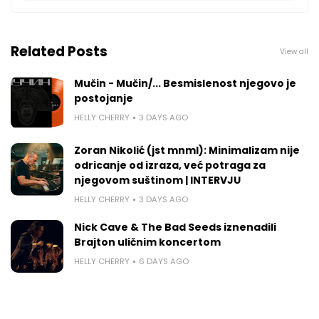
Related Posts
View all
Mučin - Mučin/... Besmislenost njegovo je
postojanje
HELLY CHERRY
3 DAYS AGO
Zoran Nikolić (jst mnml): Minimalizam nije
odricanje od izraza, već potraga za
njegovom suštinom | INTERVJU
HELLY CHERRY
3 DAYS AGO
Nick Cave & The Bad Seeds iznenadili
Brajton uličnim koncertom
HELLY CHERRY
6 DAYS AGO