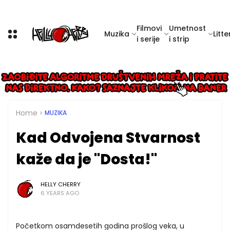
Filmovi
Umetnost
Muzika
Litte
i serije
i strip
Home
MUZIKA
Kad Odvojena Stvarnost
kaže da je "Dosta!"
HELLY CHERRY
6 YEARS AGO
Početkom osamdesetih godina prošlog veka, u