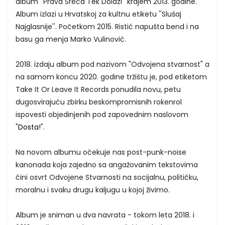
album ''Prava Sreća Tek Dolazi'' krajem 2013. godine.
Album izlazi u Hrvatskoj za kultnu etiketu ''Slušaj
Najglasnije''. Početkom 2015. Ristić napušta bend i na
basu ga menja Marko Vulinović.
2018. izdaju album pod nazivom "Odvojena stvarnost" a
na samom koncu 2020. godine tržištu je, pod etiketom
Take It Or Leave It Records ponudila novu, petu
dugosvirajuću zbirku beskompromisnih rokenrol
ispovesti objedinjenih pod zapovednim naslovom
"
Dosta!
".
Na novom albumu očekuje nas post-punk-noise
kanonada koja zajedno sa angažovanim tekstovima
čini osvrt Odvojene Stvarnosti na socijalnu, političku,
moralnu i svaku drugu kaljugu u kojoj živimo.
Album je sniman u dva navrata - tokom leta 2018. i