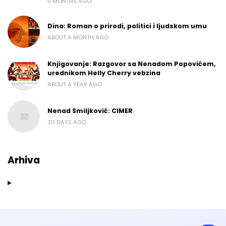
5 MONTHS AGO
Dina: Roman o prirodi, politici i ljudskom umu
ABOUT A MONTH AGO
Knjigovanje: Razgovor sa Nenadom Popovićem,
urednikom Helly Cherry vebzina
ABOUT A YEAR AGO
Nenad Smiljković: CIMER
30 DAYS AGO
Arhiva