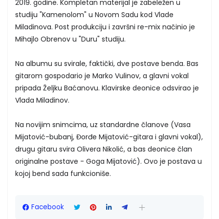
2019. godine. Kompletan materijal je zabeležen u
studiju "Kamenolom" u Novom Sadu kod Vlade
Miladinova. Post produkciju i završni re-mix načinio je
Mihajlo Obrenov u "Duru" studiju.
Na albumu su svirale, faktički, dve postave benda. Bas
gitarom gospodario je Marko Vulinov, a glavni vokal
pripada Željku Baćanovu. Klavirske deonice odsvirao je
Vlada Miladinov.
Na novijim snimcima, uz standardne članove (Vasa
Mijatović-bubanj, Đorđe Mijatović-gitara i glavni vokal),
drugu gitaru svira Olivera Nikolić, a bas deonice član
originalne postave - Goga Mijatović). Ovo je postava u
kojoj bend sada funkcioniše.
Facebook