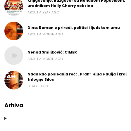
Knjigovanje: Razgovor sa Nenadom Popovićem,
urednikom Helly Cherry vebzina
ABOUT A YEAR AGO
Dina: Roman o prirodi, politici i ljudskom umu
ABOUT A MONTH AGO
Nenad Smiljković: CIMER
ABOUT A MONTH AGO
Nada kao poslednja reč: „Prah“ Hjua Hauija i kraj
trilogije Silos
9 DAYS AGO
Arhiva