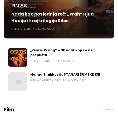
FEATURED
Nada kao poslednja reč: „Prah“ Hjua
Hauija i kraj trilogije Silos
HELLY CHERRY
9 DAYS AGO
„Osiris Rising“ – SF noar koji se ne
propušta
HELLY CHERRY
18 DAYS AGO
Nenad Smiljković: STANARI ŠUMSKE 13B
HELLY CHERRY
ABOUT A MONTH AGO
Film
View all