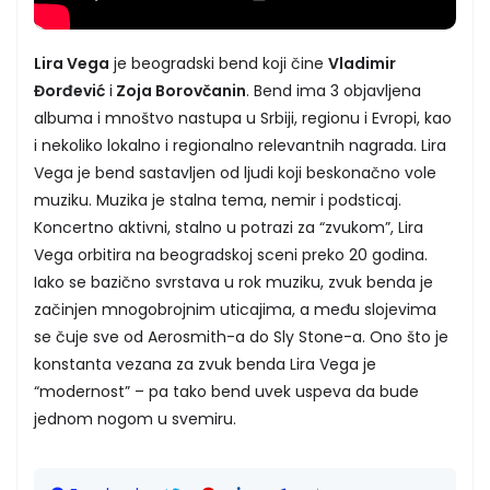
Lira Vega
je beogradski bend koji čine
Vladimir
Đorđević
i
Zoja Borovčanin
. Bend ima 3 objavljena
albuma i mnoštvo nastupa u Srbiji, regionu i Evropi, kao
i nekoliko lokalno i regionalno relevantnih nagrada. Lira
Vega je bend sastavljen od ljudi koji beskonačno vole
muziku. Muzika je stalna tema, nemir i podsticaj.
Koncertno aktivni, stalno u potrazi za “zvukom”, Lira
Vega orbitira na beogradskoj sceni preko 20 godina.
Iako se bazično svrstava u rok muziku, zvuk benda je
začinjen mnogobrojnim uticajima, a među slojevima
se čuje sve od Aerosmith-a do Sly Stone-a. Ono što je
konstanta vezana za zvuk benda Lira Vega je
“modernost” – pa tako bend uvek uspeva da bude
jednom nogom u svemiru.