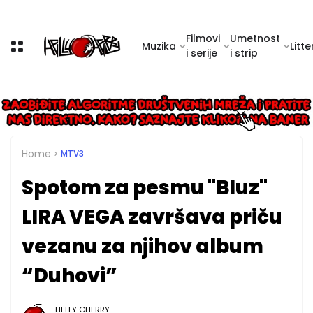
Filmovi
Umetnost
Muzika
Litte
i serije
i strip
Home
MTV3
Spotom za pesmu "Bluz"
LIRA VEGA završava priču
vezanu za njihov album
“Duhovi”
HELLY CHERRY