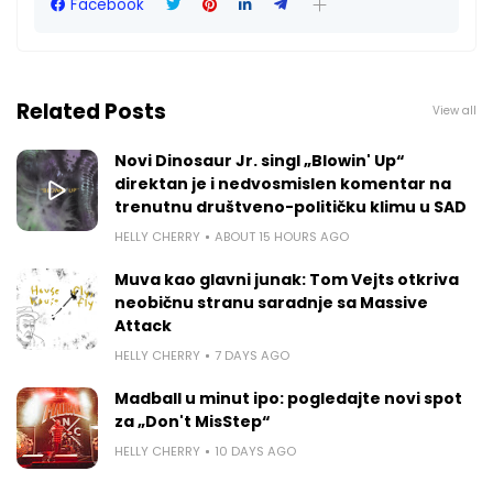
Facebook
Related Posts
View all
Novi Dinosaur Jr. singl „Blowin' Up“
direktan je i nedvosmislen komentar na
trenutnu društveno-političku klimu u SAD
HELLY CHERRY
ABOUT 15 HOURS AGO
Muva kao glavni junak: Tom Vejts otkriva
neobičnu stranu saradnje sa Massive
Attack
HELLY CHERRY
7 DAYS AGO
Madball u minut ipo: pogledajte novi spot
za „Don't MisStep“
HELLY CHERRY
10 DAYS AGO