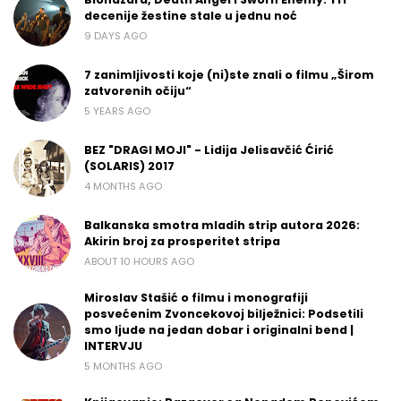
decenije žestine stale u jednu noć
9 DAYS AGO
7 zanimljivosti koje (ni)ste znali o filmu „Širom
zatvorenih očiju“
5 YEARS AGO
BEZ "DRAGI MOJI" - Lidija Jelisavčić Ćirić
(SOLARIS) 2017
4 MONTHS AGO
Balkanska smotra mladih strip autora 2026:
Akirin broj za prosperitet stripa
ABOUT 10 HOURS AGO
Miroslav Stašić o filmu i monografiji
posvećenim Zvoncekovoj bilježnici: Podsetili
smo ljude na jedan dobar i originalni bend |
INTERVJU
5 MONTHS AGO