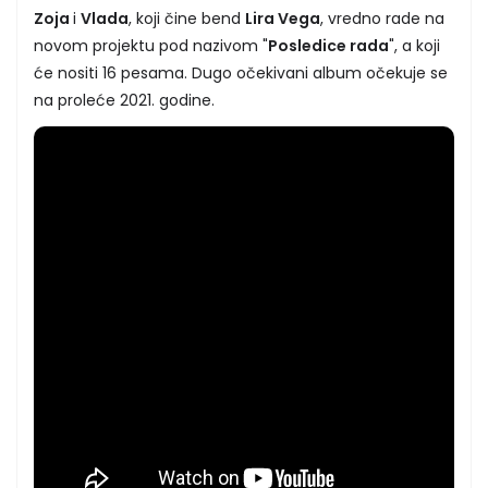
Zoja
i
Vlada
, koji čine bend
Lira Vega
, vredno rade na
novom projektu pod nazivom "
Posledice rada
", a koji
će nositi 16 pesama. Dugo očekivani album očekuje se
na proleće 2021. godine.