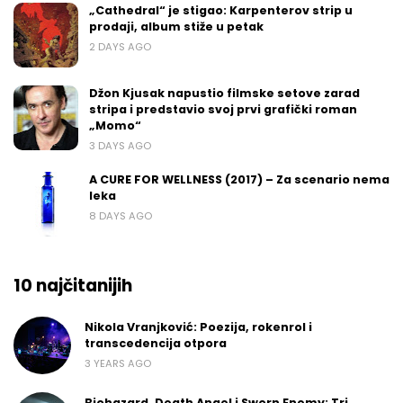
„Cathedral“ je stigao: Karpenterov strip u
prodaji, album stiže u petak
2 DAYS AGO
Džon Kjusak napustio filmske setove zarad
stripa i predstavio svoj prvi grafički roman
„Momo“
3 DAYS AGO
A CURE FOR WELLNESS (2017) – Za scenario nema
leka
8 DAYS AGO
10 najčitanijih
Nikola Vranjković: Poezija, rokenrol i
transcedencija otpora
3 YEARS AGO
Biohazard, Death Angel i Sworn Enemy: Tri