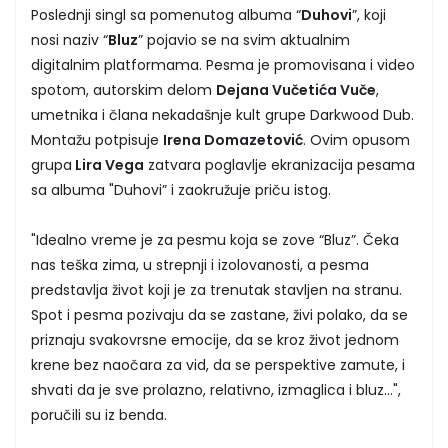
Poslednji singl sa pomenutog albuma “
Duhovi
”, koji
nosi naziv “
Bluz
” pojavio se na svim aktualnim
digitalnim platformama. Pesma je promovisana i video
spotom, autorskim delom
Dejana Vučetića Vuče
,
umetnika i člana nekadašnje kult grupe Darkwood Dub.
Montažu potpisuje
Irena Domazetović
. Ovim opusom
grupa
Lira Vega
zatvara poglavlje ekranizacija pesama
sa albuma "Duhovi” i zaokružuje priču istog.
"Idealno vreme je za pesmu koja se zove “Bluz”. Čeka
nas teška zima, u strepnji i izolovanosti, a pesma
predstavlja život koji je za trenutak stavljen na stranu.
Spot i pesma pozivaju da se zastane, živi polako, da se
priznaju svakovrsne emocije, da se kroz život jednom
krene bez naočara za vid, da se perspektive zamute, i
shvati da je sve prolazno, relativno, izmaglica i bluz...",
poručili su iz benda.