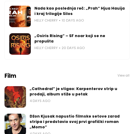
Nada kao poslednja reč: „Prah“ Hjua Hauija
i kraj trilogije Silos
HELLY CHERRY
10 DAYS AGO
„Osiris Rising“ – SF noar koji se ne
propušta
HELLY CHERRY
20 DAYS AGO
Film
View all
„Cathedral“ je stigao: Karpenterov strip u
prodaji, album stiže u petak
4 DAYS AGO
Džon Kjusak napustio filmske setove zarad
stripa i predstavio svoj prvi grafički roman
„Momo“
4 DAYS AGO