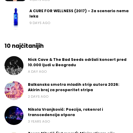
A CURE FOR WELLNESS (2017) – Za scenario nema
leka
9 DAYS AGO
10 najčitanijih
Nick Cave & The Bad Seeds održali koncert pred
10.000 ljudi u Beogradu
A DAY AGO
Balkanska smotra mladih strip autora 2026:
Akirin broj za prosperitet stripa
2 DAYS AGO
Nikola Vranjković: Poezija, rokenrol i
transcedencija otpora
3 YEARS AGO