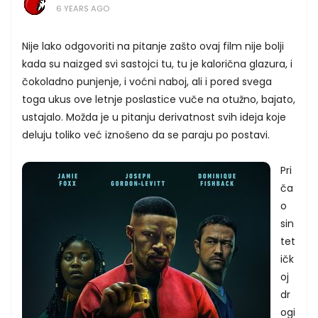
6 YEARS AGO
Nije lako odgovoriti na pitanje zašto ovaj film nije bolji
kada su naizged svi sastojci tu, tu je kalorična glazura, i
čokoladno punjenje, i voćni naboj, ali i pored svega
toga ukus ove letnje poslastice vuče na otužno, bajato,
ustajalo. Možda je u pitanju derivatnost svih ideja koje
deluju toliko već iznošeno da se paraju po postavi.
Pri
ča
o
sin
tet
ičk
oj
dr
ogi