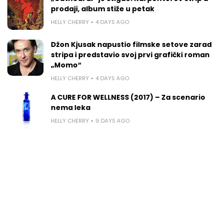
prodaji, album stiže u petak
HELLY CHERRY
4 DAYS AGO
Džon Kjusak napustio filmske setove zarad
stripa i predstavio svoj prvi grafički roman
„Momo“
HELLY CHERRY
4 DAYS AGO
A CURE FOR WELLNESS (2017) – Za scenario
nema leka
HELLY CHERRY
9 DAYS AGO