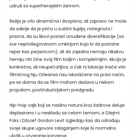
udruži sa superherojskim žanrom.
Režija je vrlo dinamična i živopisna, ali zapravo ne može
da sakrije da je priča u suštini šuplja, nategnuta i
prazna, da su likovi posteri iznuđene diversifikacije (sa
sve neprivilegovanom crnkinjom koja bi da postane
reper kao perjanicom), ali da zajedno nemaju nikakvu
hemiju niti čine ovaj film boljim i kompletnijim. Akcija je
konkretna, ali neupečatljiva, a čak ni lokacije inače vrlo
filmičnog Nju Orleansa nisu iskorišćene na pravi način,
pa se doima da se film mahom dešava u nekom
propalom, postindustrijskom predgrađu.
Hip-hop vajb koji se nasilno natura kroz kadrove deluje
deplasirano i u neskladu sa celom temom, a Džejmi
Foks i Džozef Gordon Levit izgledaju kao da odrađuju
svoje skupe ugovore zalaganjem koje bi normalno
uložili u otvaranje konzerve.