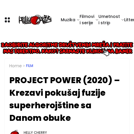
Filmovi
Umetnost
Muzika
Litte
i serije
i strip
Home
FILM
PROJECT POWER (2020) –
Krezavi pokušaj fuzije
superherojštine sa
Danom obuke
HELLY CHERRY