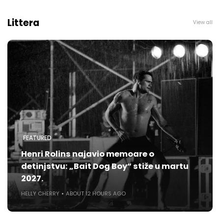
Littera
View all
FEATURED
Henri Rolins najavio memoare o
detinjstvu: „Bait Dog Boy“ stiže u martu
2027.
HELLY CHERRY
ABOUT 12 HOURS AGO