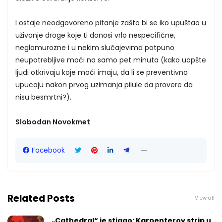
I ostaje neodgovoreno pitanje zašto bi se iko upuštao u
uživanje droge koje ti donosi vrlo nespecifične,
neglamurozne i u nekim slučajevima potpuno
neupotrebljive moći na samo pet minuta (kako uopšte
ljudi otkrivaju koje moći imaju, da li se preventivno
upucaju nakon prvog uzimanja pilule da provere da
nisu besmrtni?).
Slobodan Novokmet
Facebook
Related Posts
View all
„Cathedral“ je stigao: Karpenterov strip u