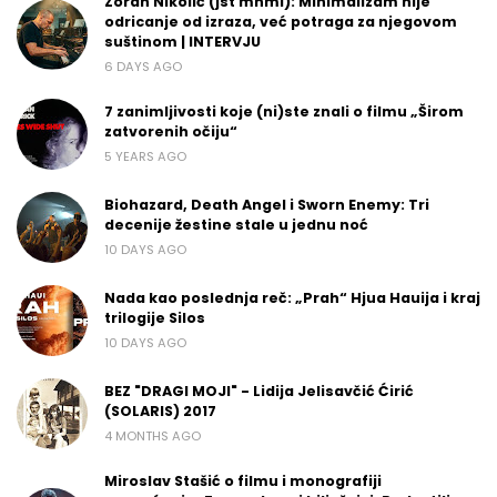
Zoran Nikolić (jst mnml): Minimalizam nije
odricanje od izraza, već potraga za njegovom
suštinom | INTERVJU
6 DAYS AGO
7 zanimljivosti koje (ni)ste znali o filmu „Širom
zatvorenih očiju“
5 YEARS AGO
Biohazard, Death Angel i Sworn Enemy: Tri
decenije žestine stale u jednu noć
10 DAYS AGO
Nada kao poslednja reč: „Prah“ Hjua Hauija i kraj
trilogije Silos
10 DAYS AGO
BEZ "DRAGI MOJI" - Lidija Jelisavčić Ćirić
(SOLARIS) 2017
4 MONTHS AGO
Miroslav Stašić o filmu i monografiji