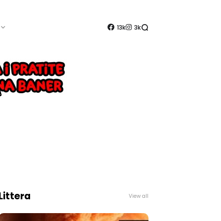
13k
3k
Littera
View all