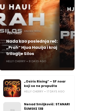
FEATURED
Nada kao poslednja reč:
„Prah“ Hjua Hauija i kraj
trilogije Silos
HELLY CHERRY
8 DAYS AGO
„Osiris Rising“ – SF noar
koji se ne propušta
HELLY CHERRY
17 DAYS AGO
Nenad Smiljković: STANARI
ŠUMSKE 13B