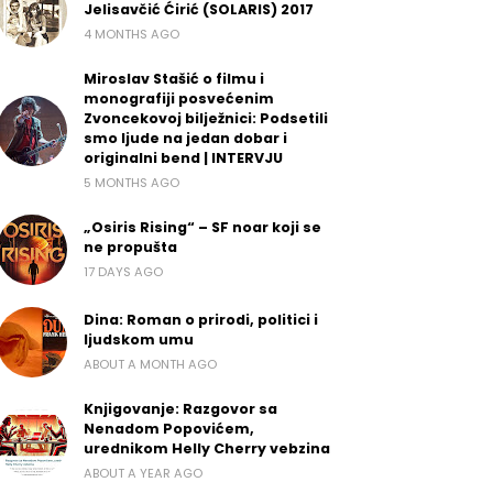
Jelisavčić Ćirić (SOLARIS) 2017
4 MONTHS AGO
Miroslav Stašić o filmu i
monografiji posvećenim
Zvoncekovoj bilježnici: Podsetili
smo ljude na jedan dobar i
originalni bend | INTERVJU
5 MONTHS AGO
„Osiris Rising“ – SF noar koji se
ne propušta
17 DAYS AGO
Dina: Roman o prirodi, politici i
ljudskom umu
ABOUT A MONTH AGO
Knjigovanje: Razgovor sa
Nenadom Popovićem,
urednikom Helly Cherry vebzina
ABOUT A YEAR AGO