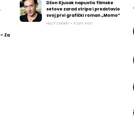
Džon Kjusak napustio filmske
,
setove zarad stripa i predstavio
svoj prvi grafički roman „Momo“
HELLY CHERRY
A DAY AGO
 – Za