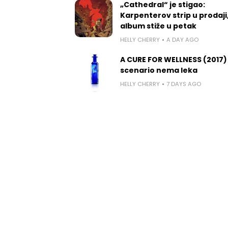
„Cathedral“ je stigao:
Karpenterov strip u prodaji
album stiže u petak
HELLY CHERRY
A DAY AGO
A CURE FOR WELLNESS (2017)
scenario nema leka
HELLY CHERRY
7 DAYS AGO