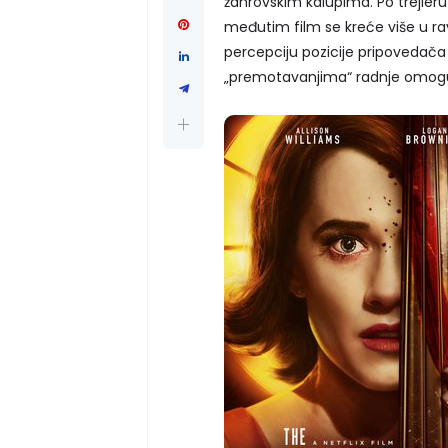
žanrovskim kalupima. Po trejleru b
međutim film se kreće više u rav
percepciju pozicije pripovedača 
„premotavanjima“ radnje omogu