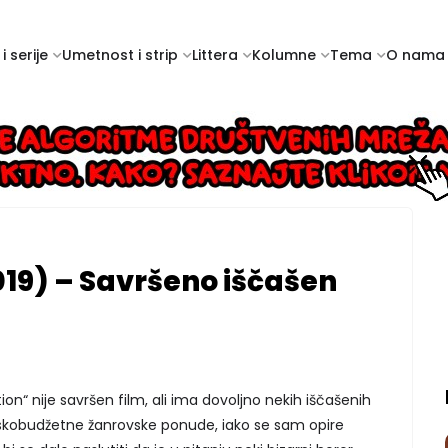
i serije
Umetnost i strip
Littera
Kolumne
Tema
O nama
19) – Savršeno iščašen
tion“ nije savršen film, ali ima dovoljno nekih iščašenih
 niskobudžetne žanrovske ponude, iako se sam opire