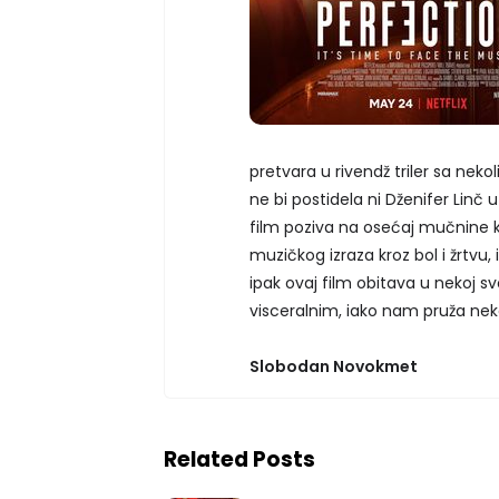
pretvara u rivendž triler sa nekol
ne bi postidela ni Dženifer Linč
film poziva na osećaj mučnine ko
muzičkog izraza kroz bol i žrtvu, 
ipak ovaj film obitava u nekoj svo
visceralnim, iako nam pruža neko
Slobodan Novokmet
Related Posts