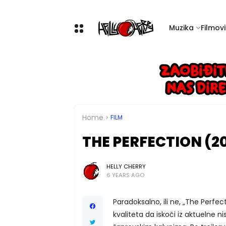
Muzika
Filmovi 
Home
FILM
THE PERFECTION (20
HELLY CHERRY
6 YEARS AGO
Paradoksalno, ili ne, „The Perfec
kvaliteta da iskoči iz aktuelne