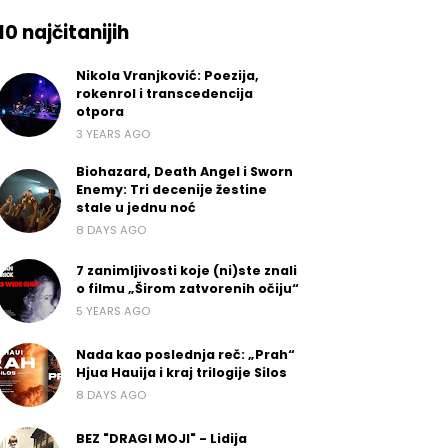
10 najčitanijih
Nikola Vranjković: Poezija,
rokenrol i transcedencija
otpora
3 YEARS AGO
Biohazard, Death Angel i Sworn
Enemy: Tri decenije žestine
stale u jednu noć
8 DAYS AGO
7 zanimljivosti koje (ni)ste znali
o filmu „Širom zatvorenih očiju“
5 YEARS AGO
Nada kao poslednja reč: „Prah“
Hjua Hauija i kraj trilogije Silos
8 DAYS AGO
BEZ "DRAGI MOJI" - Lidija