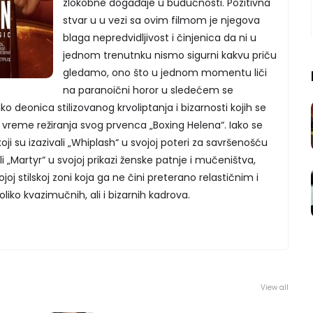
zlokobne događaje u budućnosti. Pozitivna
stvar u u vezi sa ovim filmom je njegova
blaga nepredvidljivost i činjenica da ni u
jednom trenutnku nismo sigurni kakvu priču
gledamo, ono što u jednom momentu liči
na paranoični horor u sledećem se
iko deonica stilizovanog krvoliptanja i bizarnosti kojih se
 u vreme režiranja svog prvenca „Boxing Helena“. Iako se
ji su izazivali „Whiplash“ u svojoj poteri za savršenošću
ili „Martyr“ u svojoj prikazi ženske patnje i mučeništva,
joj stilskoj zoni koja ga ne čini preterano relastičnim i
liko kvazimučnih, ali i bizarnih kadrova.
View all