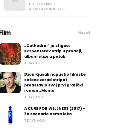
HELLY CHERRY
ABOUT A MONTH AGO
Film
View all
„Cathedral“ je stigao:
Karpenterov strip u prodaji,
album stiže u petak
A DAY AGO
Džon Kjusak napustio filmske
setove zarad stripa i
predstavio svoj prvi grafički
roman „Momo“
A DAY AGO
A CURE FOR WELLNESS (2017) –
Za scenario nema leka
7 DAYS AGO