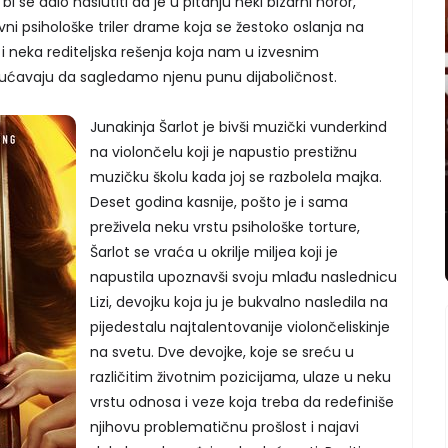
i se dalo naslutiti da je u pitanju neki bizarni horor,
ni psihološke triler drame koja se žestoko oslanja na
i neka rediteljska rešenja koja nam u izvesnim
ćavaju da sagledamo njenu punu dijaboličnost.
Junakinja Šarlot je bivši muzički vunderkind
na violončelu koji je napustio prestižnu
muzičku školu kada joj se razbolela majka.
Deset godina kasnije, pošto je i sama
preživela neku vrstu psihološke torture,
Šarlot se vraća u okrilje miljea koji je
napustila upoznavši svoju mlađu naslednicu
Lizi, devojku koja ju je bukvalno nasledila na
pijedestalu najtalentovanije violončeliskinje
na svetu. Dve devojke, koje se sreću u
različitim životnim pozicijama, ulaze u neku
vrstu odnosa i veze koja treba da redefiniše
njihovu problematičnu prošlost i najavi