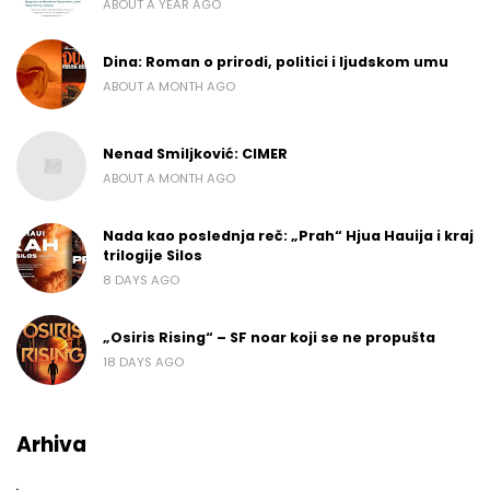
ABOUT A YEAR AGO
Dina: Roman o prirodi, politici i ljudskom umu
ABOUT A MONTH AGO
Nenad Smiljković: CIMER
ABOUT A MONTH AGO
Nada kao poslednja reč: „Prah“ Hjua Hauija i kraj
trilogije Silos
8 DAYS AGO
„Osiris Rising“ – SF noar koji se ne propušta
18 DAYS AGO
Arhiva