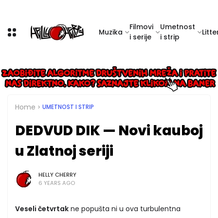
Filmovi
Umetnost
Muzika
Litte
i serije
i strip
Home
UMETNOST I STRIP
DEDVUD DIK — Novi kauboj
u Zlatnoj seriji
HELLY CHERRY
6 YEARS AGO
Veseli četvrtak
ne popušta ni u ova turbulentna