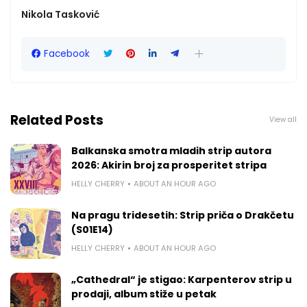
Nikola Tasković
Facebook
Related Posts
View all
Balkanska smotra mladih strip autora
2026: Akirin broj za prosperitet stripa
HELLY CHERRY
ABOUT AN HOUR AGO
Na pragu tridesetih: Strip priča o Drakčetu
(S01E14)
HELLY CHERRY
ABOUT AN HOUR AGO
„Cathedral“ je stigao: Karpenterov strip u
prodaji, album stiže u petak