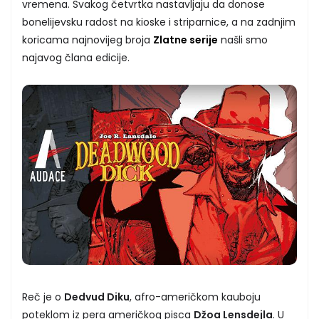
vremena. Svakog četvrtka nastavljaju da donose
bonelijevsku radost na kioske i striparnice, a na zadnjim
koricama najnovijeg broja
Zlatne serije
našli smo
najavog člana edicije.
Reč je o
Dedvud Diku
, afro-američkom kauboju
poteklom iz pera američkog pisca
Džoa Lensdejla
. U