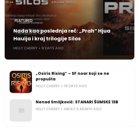
FEATURED
Nada kao poslednja reč: „Prah“ Hjua
Hauija i kraj trilogije Silos
HELLY CHERRY
8 DAYS AGO
„Osiris Rising“ – SF noar koji se ne
propušta
HELLY CHERRY
18 DAYS AGO
Nenad Smiljković: STANARI ŠUMSKE 13B
HELLY CHERRY
ABOUT A MONTH AGO