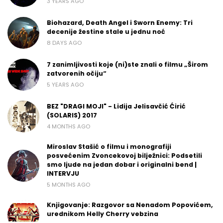
3 YEARS AGO
Biohazard, Death Angel i Sworn Enemy: Tri
decenije žestine stale u jednu noć
8 DAYS AGO
7 zanimljivosti koje (ni)ste znali o filmu „Širom
zatvorenih očiju“
5 YEARS AGO
BEZ "DRAGI MOJI" - Lidija Jelisavčić Ćirić
(SOLARIS) 2017
4 MONTHS AGO
Miroslav Stašić o filmu i monografiji
posvećenim Zvoncekovoj bilježnici: Podsetili
smo ljude na jedan dobar i originalni bend |
INTERVJU
5 MONTHS AGO
Knjigovanje: Razgovor sa Nenadom Popovićem,
urednikom Helly Cherry vebzina