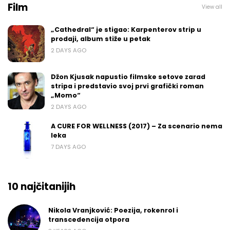
Film
View all
„Cathedral“ je stigao: Karpenterov strip u
prodaji, album stiže u petak
2 DAYS AGO
Džon Kjusak napustio filmske setove zarad
stripa i predstavio svoj prvi grafički roman
„Momo“
2 DAYS AGO
A CURE FOR WELLNESS (2017) – Za scenario nema
leka
7 DAYS AGO
10 najčitanijih
Nikola Vranjković: Poezija, rokenrol i
transcedencija otpora