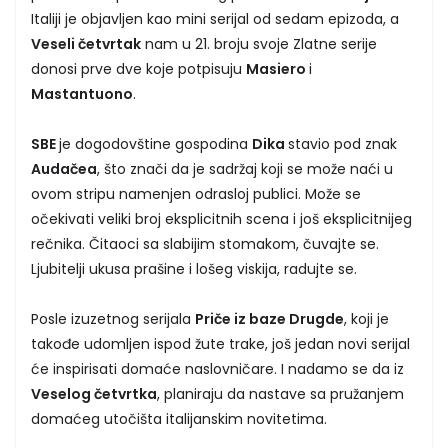
Italiji je objavljen kao mini serijal od sedam epizoda, a
Veseli četvrtak
nam u 21. broju svoje Zlatne serije
donosi prve dve koje potpisuju
Masiero
i
Mastantuono
.
SBE
je dogodovštine gospodina
Dika
stavio pod znak
Audačea
, što znači da je sadržaj koji se može naći u
ovom stripu namenjen odrasloj publici. Može se
očekivati veliki broj eksplicitnih scena i još eksplicitnijeg
rečnika. Čitaoci sa slabijim stomakom, čuvajte se.
Ljubitelji ukusa prašine i lošeg viskija, radujte se.
Posle izuzetnog serijala
Priče iz baze Drugde
, koji je
takođe udomljen ispod žute trake, još jedan novi serijal
će inspirisati domaće naslovničare. I nadamo se da iz
Veselog četvrtka
, planiraju da nastave sa pružanjem
domaćeg utočišta italijanskim novitetima.