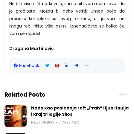
Ne bih više ništa otkrivala, samo bih vam dala savet da
je pročitate. Možda bi neko veštiji umeo bolje da
prenese kompleksnost ovog romana, ali ja vam ne
mogu reći ništa više osim... iznenadićete se koliko će
vam se dopasti.
Dragana Martinović
Facebook
Related Posts
View all
Nada kao poslednja reč: „Prah“ Hjua Hauija
i kraj trilogije Silos
HELLY CHERRY
8 DAYS AGO