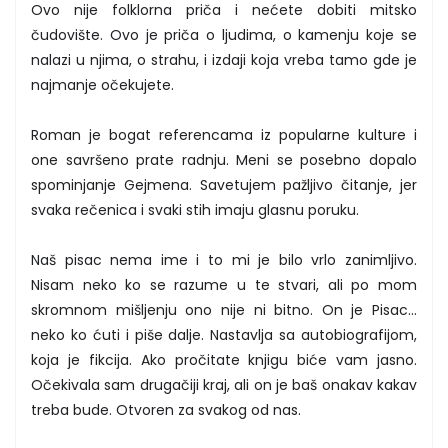
Ovo nije folklorna priča i nećete dobiti mitsko
čudovište. Ovo je priča o ljudima, o kamenju koje se
nalazi u njima, o strahu, i izdaji koja vreba tamo gde je
najmanje očekujete.
Roman je bogat referencama iz popularne kulture i
one savršeno prate radnju. Meni se posebno dopalo
spominjanje Gejmena. Savetujem pažljivo čitanje, jer
svaka rečenica i svaki stih imaju glasnu poruku.
Naš pisac nema ime i to mi je bilo vrlo zanimljivo.
Nisam neko ko se razume u te stvari, ali po mom
skromnom mišljenju ono nije ni bitno. On je Pisac...
neko ko ćuti i piše dalje. Nastavlja sa autobiografijom,
koja je fikcija. Ako pročitate knjigu biće vam jasno.
Očekivala sam drugačiji kraj, ali on je baš onakav kakav
treba bude. Otvoren za svakog od nas.