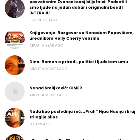
posvećenim Zvoncekovoj bilježnici: Podsetili
smo ljude na jedan dobar i originalni bend |
INTERVJU
5 MONTHS AGO
Knjigovanje: Razgovor sa Nenadom Popovićem,
urednikom Helly Cherry vebzina
ABOUT A YEAR AGO
Dina: Roman o prirodi, politici i ljudskom umu
ABOUT A MONTH AGO
Nenad Smiljković: CIMER
ABOUT A MONTH AGO
Nada kao poslednja reč: „Prah“ Hjua Hauija i kraj
trilogije Silos
8 DAYS AGO