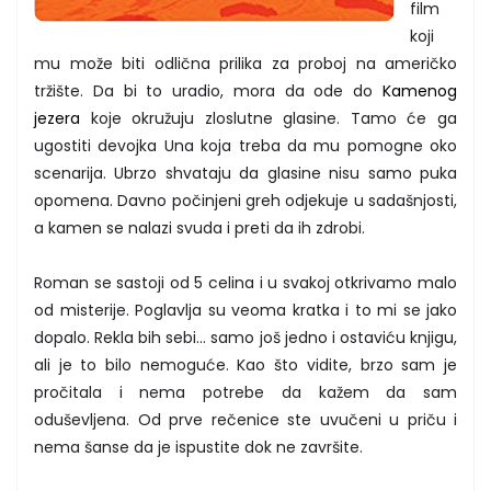
film
koji
mu može biti odlična prilika za proboj na američko
tržište. Da bi to uradio, mora da ode do
Kamenog
jezera
koje okružuju zloslutne glasine. Tamo će ga
ugostiti devojka Una koja treba da mu pomogne oko
scenarija. Ubrzo shvataju da glasine nisu samo puka
opomena. Davno počinjeni greh odjekuje u sadašnjosti,
a kamen se nalazi svuda i preti da ih zdrobi.
Roman se sastoji od 5 celina i u svakoj otkrivamo malo
od misterije. Poglavlja su veoma kratka i to mi se jako
dopalo. Rekla bih sebi... samo još jedno i ostaviću knjigu,
ali je to bilo nemoguće. Kao što vidite, brzo sam je
pročitala i nema potrebe da kažem da sam
oduševljena. Od prve rečenice ste uvučeni u priču i
nema šanse da je ispustite dok ne završite.