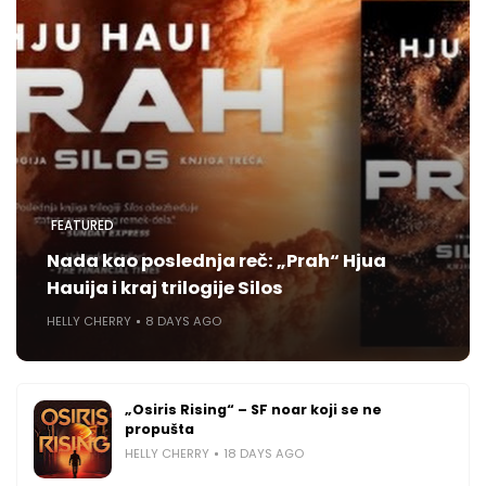
FEATURED
Nada kao poslednja reč: „Prah“ Hjua
Hauija i kraj trilogije Silos
HELLY CHERRY
8 DAYS AGO
„Osiris Rising“ – SF noar koji se ne
propušta
HELLY CHERRY
18 DAYS AGO