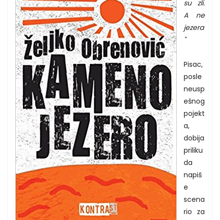
su zli.
A ne
jezera
"
Pisac,
posle
neusp
ešnog
pojekt
a,
dobija
priliku
da
napiš
e
scena
rio za