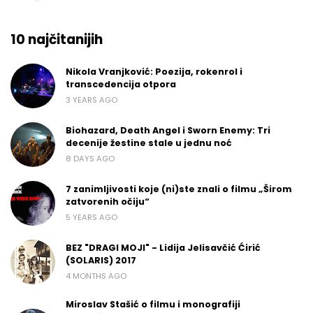
10 najčitanijih
Nikola Vranjković: Poezija, rokenrol i
transcedencija otpora
3 YEARS AGO
Biohazard, Death Angel i Sworn Enemy: Tri
decenije žestine stale u jednu noć
8 DAYS AGO
7 zanimljivosti koje (ni)ste znali o filmu „Širom
zatvorenih očiju“
5 YEARS AGO
BEZ "DRAGI MOJI" - Lidija Jelisavčić Ćirić
(SOLARIS) 2017
4 MONTHS AGO
Miroslav Stašić o filmu i monografiji