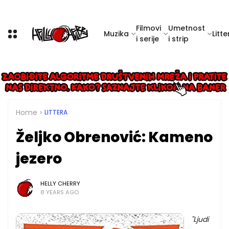
Filmovi
Umetnost
Muzika
Litte
i serije
i strip
Home
LITTERA
Željko Obrenović: Kameno
jezero
HELLY CHERRY
8 YEARS AGO
"Ljudi