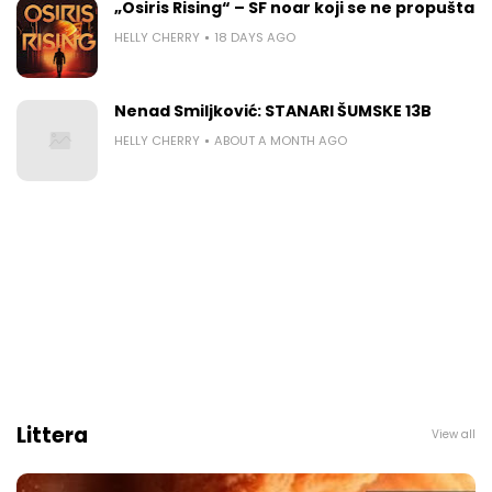
„Osiris Rising“ – SF noar koji se ne propušta
HELLY CHERRY
18 DAYS AGO
Nenad Smiljković: STANARI ŠUMSKE 13B
HELLY CHERRY
ABOUT A MONTH AGO
Littera
View all