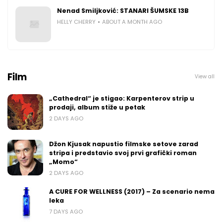
Nenad Smiljković: STANARI ŠUMSKE 13B
HELLY CHERRY
ABOUT A MONTH AGO
Film
View all
„Cathedral“ je stigao: Karpenterov strip u
prodaji, album stiže u petak
2 DAYS AGO
Džon Kjusak napustio filmske setove zarad
stripa i predstavio svoj prvi grafički roman
„Momo“
2 DAYS AGO
A CURE FOR WELLNESS (2017) – Za scenario nema
leka
7 DAYS AGO