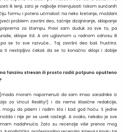
zeti ili lenji, zato je najbolje intervjuisati tokom sunčanih
čiju formu i potera učmalost na neko kretanje, moždani
ajveći problem završni deo, tačnije dizajniranje, sklapanje
e priprema za štampu. Pravi sam duduk za sve to, pa
rade, sklope itd. A oni uglavnom u radnom odnosu ili
pa se to sve razvuče... Taj završni deo baš frustrira.
 ti nestrpljivo čekaš da se to konačno sklopi i dobije
ad na fanzinu stresan ili prosto radiš potpuno opušteno
?
 (mada moram napomenuti da sam imao saradnike iz
ija za Uncut Reality!) i da nema klasične redakcije,
ada, mogu da pišem i radim šta i kad god hoću. S jedne
ožda i nije jer se uvek rastegli. A ovako, nekako je sve
ad imam nadahnuća. Zato su recenzije više prenos mog
žurnalistička, profesionalna recenzija. Intervjui imaju taj