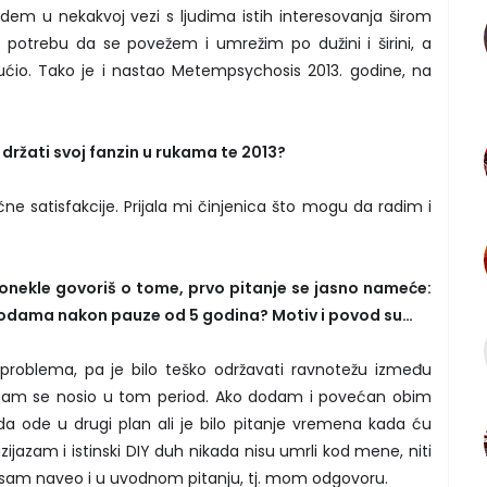
budem u nekakvoj vezi s ljudima istih interesovanja širom
 potrebu da se povežem i umrežim po dužini i širini, a
ućio. Tako je i nastao Metempsychosis 2013. godine, na
 držati svoj fanzin u rukama te 2013?
e satisfakcije. Prijala mi činjenica što mogu da radim i
onekle govoriš o tome, prvo pitanje se jasno nameće:
odama nakon pauze od 5 godina? Motiv i povod su…
h problema, pa je bilo teško održavati ravnotežu između
 sam se nosio u tom period. Ako dodam i povećan obim
da ode u drugi plan ali je bilo pitanje vremena kada ću
zijazam i istinski DIY duh nikada nisu umrli kod mene, niti
to sam naveo i u uvodnom pitanju, tj. mom odgovoru.