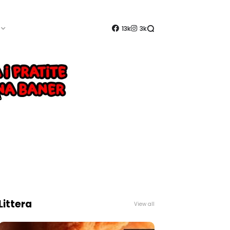
13k
3k
Littera
View all