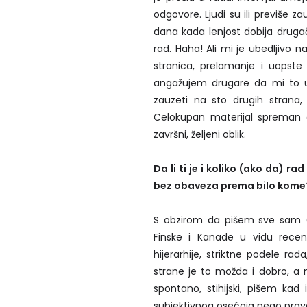
odgovore. Ljudi su ili previše zau
dana kada lenjost dobija druga
rad. Haha! Ali mi je ubedljivo n
stranica, prelamanje i uopst
angažujem drugare da mi to u
zauzeti na sto drugih strana, 
Celokupan materijal spreman a
završni, željeni oblik.
Da li ti je i koliko (ako da) r
bez obaveza prema bilo kome
S obzirom da pišem sve sam
Finske i Kanade u vidu recenz
hijerarhije, striktne podele r
strane je to možda i dobro, a m
spontano, stihijski, pišem k
subjektivnog osećaja nego prava, 