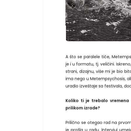
A što se paralele tiče, Metemps
je i u formatu, tj. veličini. Isk
strani, dizajnu, više mi je bio b
ima nego u Metempsychosis, ali mi
uradio izveštaje sa festivala, dod
Koliko ti je trebalo vremena
prilikom izrade?
Prilično se otegao rad na prvom
je prošla u radu. Intervjui u