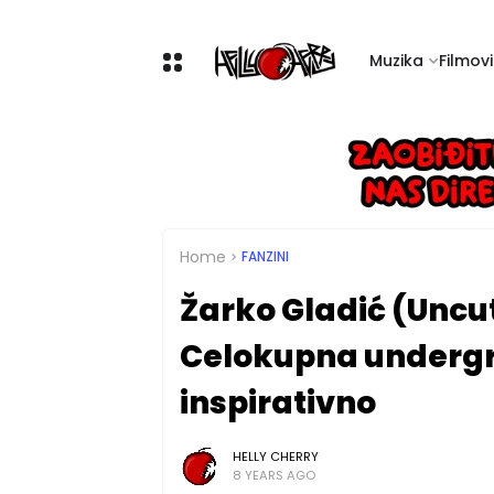
Muzika
Filmovi 
Home
FANZINI
Žarko Gladić (Uncut
Celokupna undergro
inspirativno
HELLY CHERRY
8 YEARS AGO