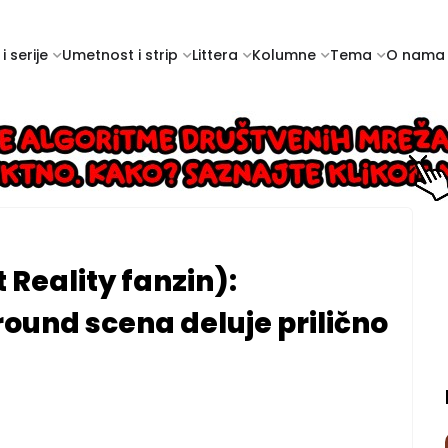
i serije
Umetnost i strip
Littera
Kolumne
Tema
O nama
 Reality fanzin):
und scena deluje prilično