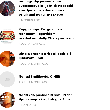
monografiji posvećenim
Zvoncekovoj bilježnici: Podsetili
smo ljude na jedan dobar i
originalni bend | INTERVJU
5 MONTHS AGO
Knjigovanje: Razgovor sa
Nenadom Popovićem,
urednikom Helly Cherry vebzina
ABOUT A YEAR AGO
Dina: Roman o prirodi, politici i
ljudskom umu
ABOUT A MONTH AGO
Nenad Smiljković: CIMER
ABOUT A MONTH AGO
Nada kao poslednja reč: „Prah“
Hjua Hauija i kraj trilogije Silos
8 DAYS AGO