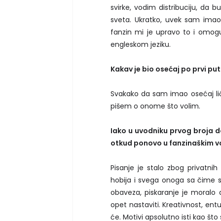
svirke, vodim distribuciju, da 
sveta. Ukratko, uvek sam imao
fanzin mi je upravo to i omog
engleskom jeziku.
Kakav je bio osećaj po prvi put
Svakako da sam imao osećaj ličn
pišem o onome što volim.
Iako u uvodniku prvog broja d
otkud ponovo u fanzinaškim v
Pisanje je stalo zbog privatni
hobija i svega onoga sa čime
obaveza, piskaranje je moralo 
opet nastaviti. Kreativnost, entu
će. Motivi apsolutno isti kao š