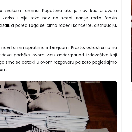
emo svakom fanzinu. Pogotovu ako je nov kao u ovom
 Žarko i nije tako nov na sceni. Ranije radio fanzin
sali
, a pored toga se cima radeći koncerte, distribuciju,
novi fanzin ispratimo intervjuom. Prosto, odrasli smo na
vidova podrške ovom vidu andergraund izdavaštva koji
 toga smo se dotakli u ovom razgovoru pa zato pogledajmo
om...