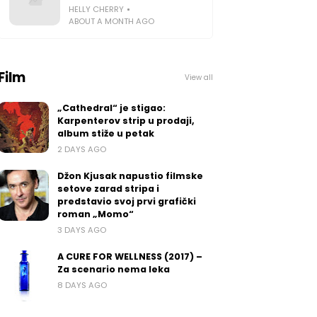
HELLY CHERRY
ABOUT A MONTH AGO
Film
View all
„Cathedral“ je stigao:
Karpenterov strip u prodaji,
album stiže u petak
2 DAYS AGO
Džon Kjusak napustio filmske
setove zarad stripa i
predstavio svoj prvi grafički
roman „Momo“
3 DAYS AGO
A CURE FOR WELLNESS (2017) –
Za scenario nema leka
8 DAYS AGO