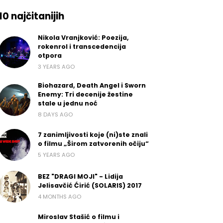
10 najčitanijih
Nikola Vranjković: Poezija,
rokenrol i transcedencija
otpora
3 YEARS AGO
Biohazard, Death Angel i Sworn
Enemy: Tri decenije žestine
stale u jednu noć
8 DAYS AGO
7 zanimljivosti koje (ni)ste znali
o filmu „Širom zatvorenih očiju“
5 YEARS AGO
BEZ "DRAGI MOJI" - Lidija
Jelisavčić Ćirić (SOLARIS) 2017
4 MONTHS AGO
Miroslav Stašić o filmu i