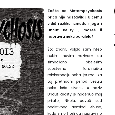
Zašto se Metempsychosis
priča nije nastavila? U čemu
vidiš razliku između njega i
Uncut Relity i, možeš li
napraviti neku paralelu?
Šta znam, valjda sam hteo
nekim novim nazivom da
simbolično obeležim
sopstvenu fanzinašku
reinkarnaciju haha, jer me i za
taj prethodni period vezuju
neke loše stvari... A naziv
Uncut Reality je nadenuo moj
prijatelj Nikola, pevač sad
neaktivnog Nominal Abuse,
kada smo hteli da napravimo