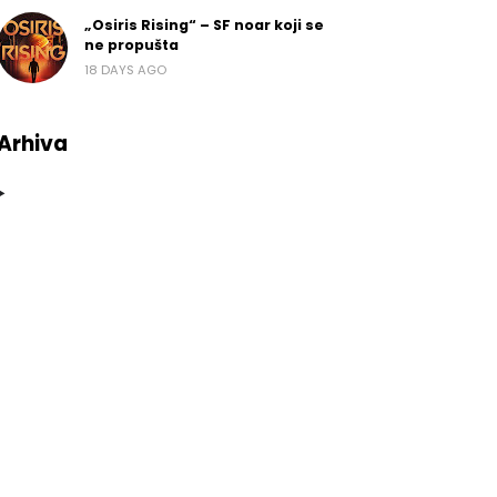
„Osiris Rising“ – SF noar koji se
ne propušta
18 DAYS AGO
Arhiva