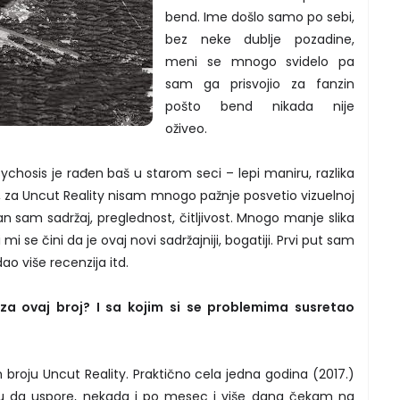
bend. Ime došlo samo po sebi,
bez neke dublje pozadine,
meni se mnogo svidelo pa
sam ga prisvojio za fanzin
pošto bend nikada nije
oživeo.
ychosis je rađen baš u starom seci – lepi maniru, razlika
reno, za Uncut Reality nisam mnogo pažnje posvetio vizuelnoj
itan sam sadržaj, preglednost, čitljivost. Mnogo manje slika
 se čini da je ovaj novi sadržajniji, bogatiji. Prvi put sam
ao više recenzija itd.
 za ovaj broj? I sa kojim si se problemima susretao
 broju Uncut Reality. Praktično cela jedna godina (2017.)
meju da uspore, nekada i po mesec i više dana čekam na