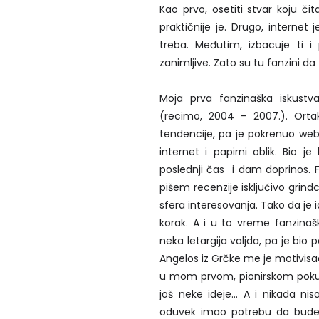
Kao prvo, osetiti stvar koju či
praktičnije je. Drugo, internet 
treba. Međutim, izbacuje ti i 
zanimljive. Zato su tu fanzini da 
Moja prva fanzinaška iskustv
(recimo, 2004 – 2007.). Ortak,
tendencije, pa je pokrenuo webz
internet i papirni oblik. Bio
poslednji čas i dam doprinos. 
pišem recenzije isključivo grind
sfera interesovanja. Tako da je 
korak. A i u to vreme fanzinaš
neka letargija valjda, pa je bi
Angelos iz Grčke me je motivi
u mom prvom, pionirskom pokuš
još neke ideje… A i nikada n
oduvek imao potrebu da bude