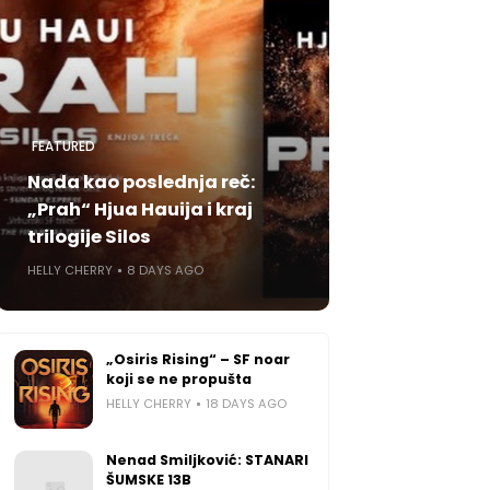
FEATURED
Nada kao poslednja reč:
„Prah“ Hjua Hauija i kraj
trilogije Silos
HELLY CHERRY
8 DAYS AGO
„Osiris Rising“ – SF noar
koji se ne propušta
HELLY CHERRY
18 DAYS AGO
Nenad Smiljković: STANARI
ŠUMSKE 13B