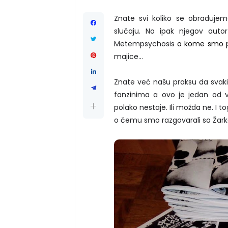
Znate svi koliko se obraduj
slučaju. No ipak njegov autor
Metempsychosis
o kome smo pi
majice...
Znate već našu praksu da svaki 
fanzinima a ovo je jedan od 
polako nestaje. Ili možda ne. I
o čemu smo razgovarali sa Žark