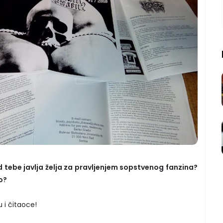
d tebe javlja želja za pravljenjem sopstvenog fanzina?
to?
u i čitaoce!