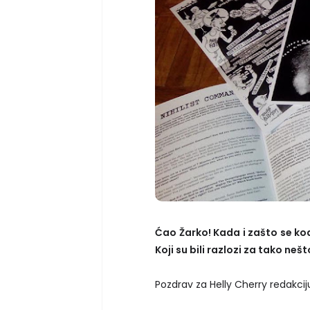
Ćao Žarko! Kada i zašto se ko
Koji su bili razlozi za tako neš
Pozdrav za Helly Cherry redakcij