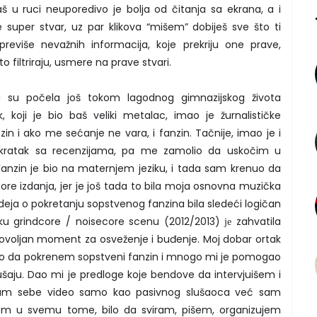
taš u ruci neuporedivo je bolja od čitanja sa ekrana, a i
je super stvar, uz par klikova “mišem” dobiješ sve što ti
previše nevažnih informacija, koje prekriju one prave,
to filtriraju, usmere na prave stvari.
a su počela još tokom lagodnog gimnazijskog života
 koji je bio baš veliki metalac, imao je žurnalističke
in i ako me sećanje ne vara, i fanzin. Tačnije, imao je i
 je kratak sa recenzijama, pa me zamolio da uskočim u
Fanzin je bio na maternjem jeziku, i tada sam krenuo da
core izdanja, jer je još tada to bila moja osnovna muzička
ideja o pokretanju sopstvenog fanzina bila sledeći logičan
ku grindcore / noisecore scenu (2012/2013) је zahvatila
o povoljan moment za osveženje i buđenje. Moj dobar ortak
sao da pokrenem sopstveni fanzin i mnogo mi je pomogao
aju. Dao mi je predloge koje bendove da intervjuišem i
isam sebe video samo kao pasivnog slušaoca već sam
m u svemu tome, bilo da sviram, pišem, organizujem