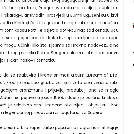
 i Irak su privodili kraju svoj dugogodišnji rat, Sovjeti su
se k’o bosi po trnju, Reaganova administracija se uplela u
i Nikaragvi, antivladini prosvjedi u Burmi ugušeni su u krvi,
vjedi u Kini koji će koju godinu kasnije također biti ugušeni
m tom kaosu Patti je osjetila potrebu napisati osnažujuću
 o snazi pojedinca ali i kolektivnoj snazi ljudi da se okupe
no mogu učiniti bilo što. Pjesma se izravno nadovezuje na
testnog pjesnika Petea Seegera ali i na John Lennonovu
eli sličan naslov i tematiku.
 da se reaktivira i krene snimati album „Dream of Life“
le“. Fred je napisao glazbu za nju i zato ona zvuči onako
gačijem aranžmanu i prljavijoj produkciji ona se mogla
bum se pojavio u jesen 1988. i dobio je odlične kritike, a
eć je relativno brzo licencno otkupljen i objavljen i kod
o u legendarnoj prodavaonici Jugotona iza Supera.
e pjesma bila super turbo popularna i ogroman hit koji je