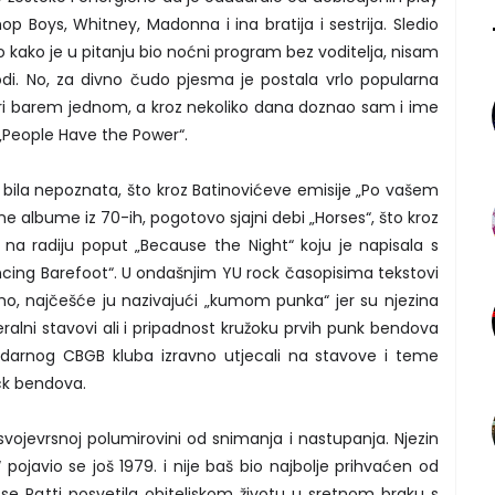
hop Boys, Whitney, Madonna i ina bratija i sestrija. Sledio
 kako je u pitanju bio noćni program bez voditelja, nisam
odi. No, za divno čudo pjesma je postala vrlo popularna
ri barem jednom, a kroz nekoliko dana doznao sam i ime
 „People Have the Power“.
je bila nepoznata, što kroz Batinovićeve emisije „Po vašem
ne albume iz 70-ih, pogotovo sjajni debi „Horses“, što kroz
 na radiju poput „Because the Night“ koju je napisala s
cing Barefoot“. U ondašnjim YU rock časopisima tekstovi
tamo, najčešće ju nazivajući „kumom punka“ jer su njezina
beralni stavovi ali i pripadnost kružoku prvih punk bendova
endarnog CBGB kluba izravno utjecali na stavove i teme
ock bendova.
 svojevrsnoj polumirovini od snimanja i nastupanja. Njezin
 pojavio se još 1979. i nije baš bio najbolje prihvaćen od
a se Patti posvetila obiteljskom životu u sretnom braku s