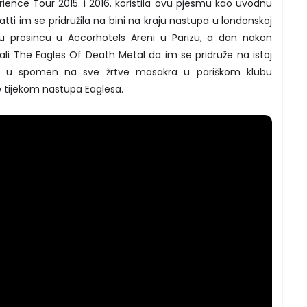
ence Tour 2015. i 2016. koristila ovu pjesmu kao uvodnu
ti im se pridružila na bini na kraju nastupa u londonskoj
 u prosincu u Accorhotels Areni u Parizu, a dan nakon
li The Eagles Of Death Metal da im se pridruže na istoj
u u spomen na sve žrtve masakra u pariškom klubu
e tijekom nastupa Eaglesa.