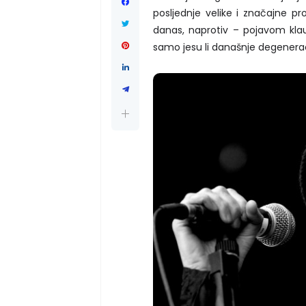
posljednje velike i značajne pr
danas, naprotiv – pojavom kla
samo jesu li današnje degenerac