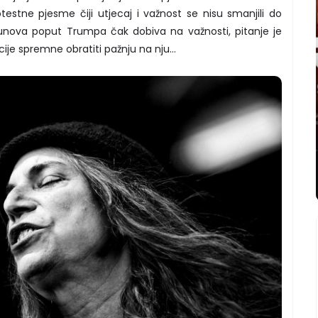
otestne pjesme čiji utjecaj i važnost se nisu smanjili do
unova poput Trumpa čak dobiva na važnosti, pitanje je
ije spremne obratiti pažnju na nju…