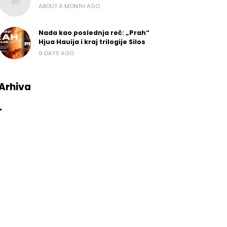
ABOUT A MONTH AGO
Nada kao poslednja reč: „Prah“
Hjua Hauija i kraj trilogije Silos
9 DAYS AGO
Arhiva