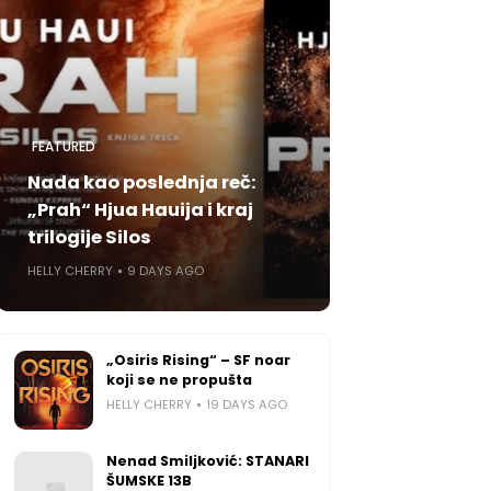
FEATURED
Nada kao poslednja reč:
„Prah“ Hjua Hauija i kraj
trilogije Silos
HELLY CHERRY
9 DAYS AGO
„Osiris Rising“ – SF noar
koji se ne propušta
HELLY CHERRY
19 DAYS AGO
Nenad Smiljković: STANARI
ŠUMSKE 13B