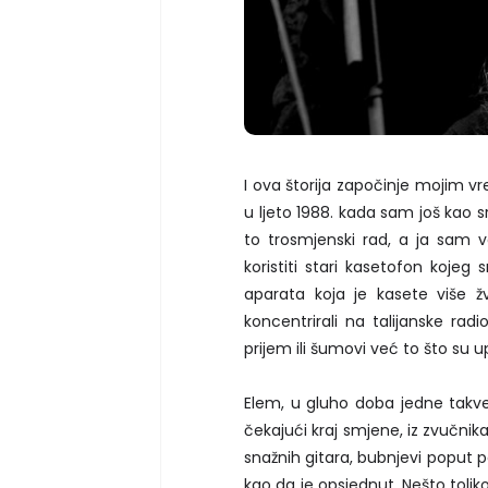
I ova štorija započinje mojim 
u ljeto 1988. kada sam još kao s
to trosmjenski rad, a ja sam v
koristiti stari kasetofon kojeg 
aparata koja je kasete više 
koncentrirali na talijanske radi
prijem ili šumovi već to što su up
Elem, u gluho doba jedne takve 
čekajući kraj smjene, iz zvučnik
snažnih gitara, bubnjevi poput p
kao da je opsjednut. Nešto tolik