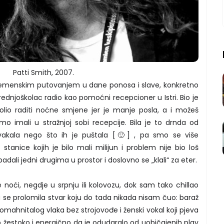
Patti Smith, 2007.
vremenskim putovanjem u dane ponosa i slave, konkretno
rednjoškolac radio kao pomoćni recepcioner u Istri. Bio je
olio raditi noćne smjene jer je manje posla, a i možeš
smo imali u stražnjoj sobi recepcije. Bila je to drnda od
žvakala nego što ih je puštala [🙂] , pa smo se više
o stanice kojih je bilo mali milijun i problem nije bio loš
adali jedni drugima u prostor i doslovno se „klali“ za eter.
noći, negdje u srpnju ili kolovozu, dok sam tako chillao
a se prolomila stvar koju do tada nikada nisam čuo: baraž
omahnitalog vlaka bez strojovođe i ženski vokal koji pjeva
o žestoko i energično da je odudaralo od uobičajenih play