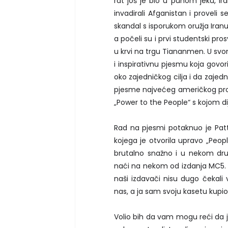
rat još je bio u punom jeku, Iran
invadirali Afganistan i proveli 
skandal s isporukom oružja Iranu 
a počeli su i prvi studentski pros
u krvi na trgu Tiananmen. U svo
i inspirativnu pjesmu koja govori
oko zajedničkog cilja i da zajed
pjesme najvećeg američkog pro
„Power to the People“ s kojom dij
Rad na pjesmi potaknuo je Patti
kojega je otvorila upravo „Peop
brutalno snažno i u nekom dru
naći na nekom od izdanja MC5. Al
naši izdavači nisu dugo čekali v
nas, a ja sam svoju kasetu kupi
Volio bih da vam mogu reći da j