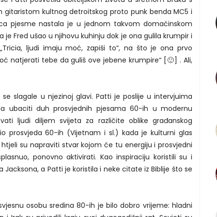
 gitaristom kultnog detroitskog proto punk benda MC5 i
klica pjesme nastala je u jednom takvom domaćinskom
 je Fred ušao u njihovu kuhinju dok je ona gulila krumpir i
„Tricia, ljudi imaju moć, zapiši to“, na što je ona prvo
oć natjerati tebe da guliš ove jebene krumpire“ [🙂] . Ali,
 se slagale u njezinoj glavi. Patti je poslije u intervjuima
ila ubaciti duh prosvjednih pjesama 60-ih u modernu
ti ljudi diljem svijeta za različite oblike građanskog
dio prosvjeda 60-ih (Vijetnam i sl.) kada je kulturni glas
htjeli su napraviti stvar kojom će tu energiju i prosvjedni
lasnuo, ponovno aktivirati. Kao inspiraciju koristili su i
acksona, a Patti je koristila i neke citate iz Biblije što se
 svjesnu osobu sredina 80-ih je bilo dobro vrijeme: hladni