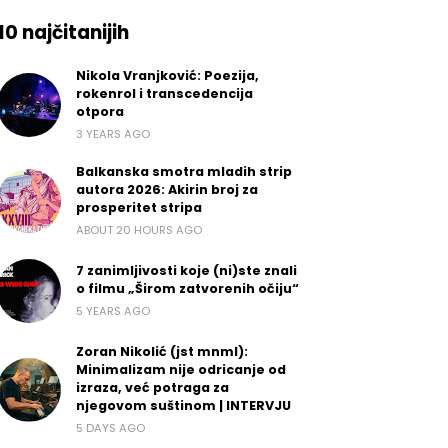
10 najčitanijih
Nikola Vranjković: Poezija,
rokenrol i transcedencija
otpora
3 YEARS AGO
Balkanska smotra mladih strip
autora 2026: Akirin broj za
prosperitet stripa
ABOUT 20 HOURS AGO
7 zanimljivosti koje (ni)ste znali
o filmu „Širom zatvorenih očiju“
5 YEARS AGO
Zoran Nikolić (jst mnml):
Minimalizam nije odricanje od
izraza, već potraga za
njegovom suštinom | INTERVJU
5 DAYS AGO