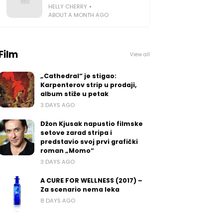
HELLY CHERRY
ABOUT A MONTH AGO
Film
View all
„Cathedral“ je stigao:
Karpenterov strip u prodaji,
album stiže u petak
3 DAYS AGO
Džon Kjusak napustio filmske
setove zarad stripa i
predstavio svoj prvi grafički
roman „Momo“
3 DAYS AGO
A CURE FOR WELLNESS (2017) –
Za scenario nema leka
8 DAYS AGO