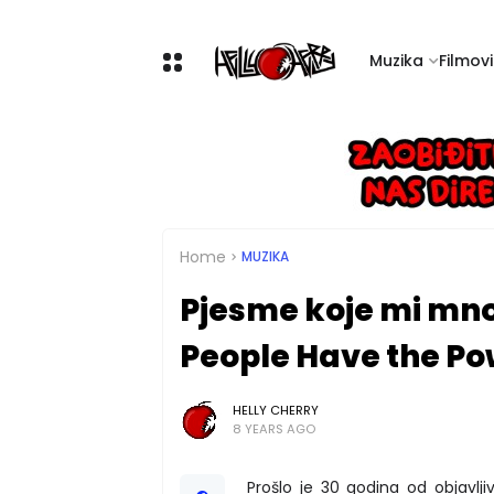
Muzika
Filmovi 
Home
MUZIKA
Pjesme koje mi mno
People Have the P
HELLY CHERRY
8 YEARS AGO
Prošlo je 30 godina od objavlj