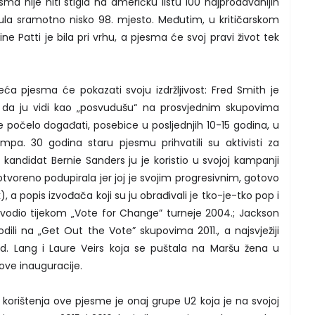
esma nije niti stigla na američku listu 100 najprodavanijih
gnula sramotno nisko 98. mjesto. Međutim, u kritičarskom
ne Patti je bila pri vrhu, a pjesma će svoj pravi život tek
eća pjesma će pokazati svoju izdržljivost: Fred Smith je
 da ju vidi kao „posvudušu“ na prosvjednim skupovima
se počelo događati, posebice u posljednjih 10-15 godina, u
pa. 30 godina staru pjesmu prihvatili su aktivisti za
ki kandidat Bernie Sanders ju je koristio u svojoj kampanji
otvoreno podupirala jer joj je svojim progresivnim, gotovo
), a popis izvođača koji su ju obrađivali je tko-je-tko pop i
izvodio tijekom „Vote for Change” turneje 2004.; Jackson
dili na „Get Out the Vote” skupovima 2011., a najsvježiji
k.d. Lang i Laure Veirs koja se puštala na Maršu žena u
ve inauguracije.
 korištenja ove pjesme je onaj grupe U2 koja je na svojoj