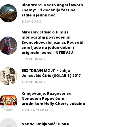
Biohazard, Death Angel i Sworn
Enemy: Tri decenije žestine
stale u jednu noć
9 DAYS AGO
Miroslav Stašić o filmu i
monografiji posvećenim
Zvoncekovoj bilježnici: Podsetili
smo ljude na jedan dobar i
originalni bend | INTERVJU
5 MONTHS AGO
BEZ "DRAGI MOJI" - Lidija
Jelisavčić Ćirić (SOLARIS) 2017
4 MONTHS AGO
Knjigovanje: Razgovor sa
Nenadom Popovićem,
urednikom Helly Cherry vebzina
ABOUT A YEAR AGO
Nenad Smiljković: CIMER