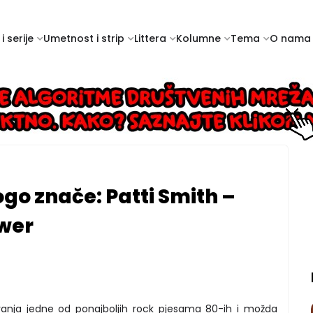
i serije
Umetnost i strip
Littera
Kolumne
Tema
O nama
go znače: Patti Smith –
ower
ivanja jedne od ponajboljih rock pjesama 80-ih i možda