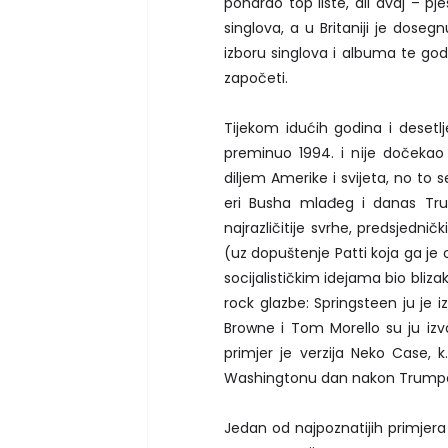
poharao top liste, ali avaj – pj
singlova, a u Britaniji je dose
izboru singlova i albuma te godi
započeti.
Tijekom idućih godina i desetlj
preminuo 1994. i nije dočekao
diljem Amerike i svijeta, no to 
eri Busha mlađeg i danas Trum
najrazličitije svrhe, predsjednič
(uz dopuštenje Patti koja ga je 
socijalističkim idejama bio blizak
rock glazbe: Springsteen ju je 
Browne i Tom Morello su ju izvo
primjer je verzija Neko Case, 
Washingtonu dan nakon Trumpo
Jedan od najpoznatijih primjera