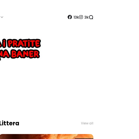
13k
3k
Littera
View all