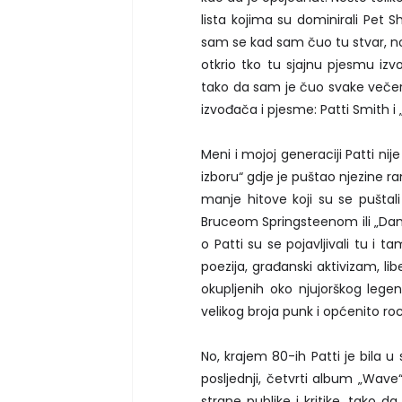
lista kojima su dominirali Pet S
sam se kad sam čuo tu stvar, no
otkrio tko tu sjajnu pjesmu izv
tako da sam je čuo svake veče
izvođača i pjesme: Patti Smith i
Meni i mojoj generaciji Patti ni
izboru“ gdje je puštao njezine ra
manje hitove koji su se puštali
Bruceom Springsteenom ili „Dan
o Patti su se pojavljivali tu i 
poezija, građanski aktivizam, li
okupljenih oko njujorškog leg
velikog broja punk i općenito r
No, krajem 80-ih Patti je bila u
posljednji, četvrti album „Wave“
strane publike i kritike, tako d