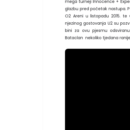
mega turneji Innocence + Experi
glazbu pred početak nastupa. Pat
O2 Areni u listopadu 2015. te
njezinog gostovanja U2 su pozva
bini za ovu pjesmu odsviran
Bataclan nekoliko tjedana ranij