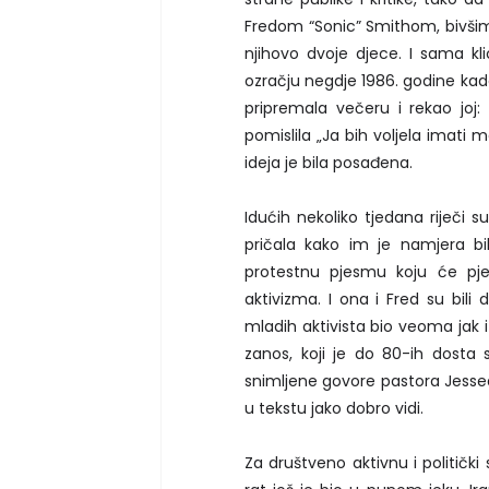
Fredom “Sonic” Smithom, bivšim
njihovo dvoje djece. I sama 
ozračju negdje 1986. godine kada
pripremala večeru i rekao joj: 
pomislila „Ja bih voljela imati m
ideja je bila posađena.
Idućih nekoliko tjedana riječi su
pričala kako im je namjera b
protestnu pjesmu koju će pjeva
aktivizma. I ona i Fred su bili 
mladih aktivista bio veoma jak i 
zanos, koji je do 80-ih dosta sp
snimljene govore pastora Jessea J
u tekstu jako dobro vidi.
Za društveno aktivnu i politički