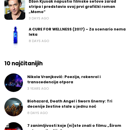
Džon Kjusak napustio filmske setove zarad
stripa i predstavio svoj prvi grafički roman
„Momo“
3 DAYS AGO
A CURE FOR WELLNESS (2017) – Za scenario nema
leka
8 DAYS AGO
10 najčitanijih
Nikola Vranjković: Poezija, rokenrol i
transcedencija otpora
3 YEARS AGO
Biohazard, Death Angel i Sworn Enemy: Tri
decenije žestine stale u jednu noć
8 DAYS AGO
7 zanimljivosti koje (ni)ste znali o filmu „Širom