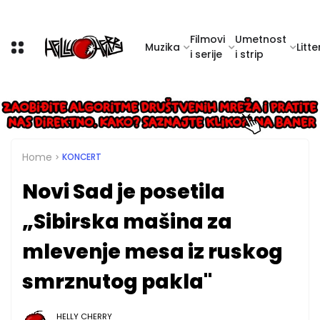
Filmovi
Umetnost
Muzika
Litte
i serije
i strip
Home
KONCERT
Novi Sad je posetila
„Sibirska mašina za
mlevenje mesa iz ruskog
smrznutog pakla"
HELLY CHERRY