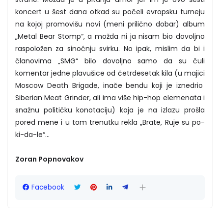
koncert u šest dana otkad su počeli evropsku turneju
na kojoj promovišu novi (meni prilično dobar) album
„Metal Bear Stomp“, a možda ni ja nisam bio dovoljno
raspoložen za sinoćnju svirku. No ipak, mislim da bi i
članovima „SMG“ bilo dovoljno samo da su čuli
komentar jedne plavušice od četrdesetak kila (u majici
Moscow Death Brigade, inače bendu koji je iznedrio
Siberian Meat Grinder, ali ima više hip-hop elemenata i
snažnu političku konotaciju) koja je na izlazu prošla
pored mene i u tom trenutku rekla „Brate, Ruje su po-
ki-da-le“...
Zoran Popnovakov
Facebook