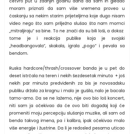
četvrti put u zadnjih godinu dana da sam ih gledao
moram priznati da sam više vremena proveo u
ćaskanju sa nekim starim prijeteljima koje dugo nisam
video nego što sam prilježno slušao šta nam momci
„mitraljiraju“ sa bine. To ne znači da su bili loši, a dokaz
tome je i reakcija publike koja je svojski
„headbangovala“, skakala, igrala „pogo“ i pevala sa
bendom.
Ruska hardcore/thrash/crossover banda je u pet do
deset istrčala na teren i nekih šezdesetak minuta + još
nekih par minuta predviđenih za bis je novosadsku
publiku držala za kragnu i malo je gušila, nalo je bacala
tamo-amo. Da se ne lažemo, nije ovo bio loš koncert,
niti sam ja očekivao da će ovo biti događaj koji će
promeniti moju percepciju slušanja muzike, ali sam od
benda takvog imena, pa i kalibra, ipak očekivao malo
više energije i žustrine. Da li je redosled pesama uticao