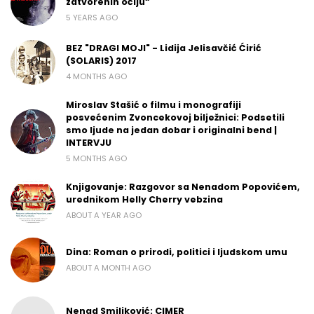
zatvorenih očiju“
5 YEARS AGO
BEZ "DRAGI MOJI" - Lidija Jelisavčić Ćirić
(SOLARIS) 2017
4 MONTHS AGO
Miroslav Stašić o filmu i monografiji
posvećenim Zvoncekovoj bilježnici: Podsetili
smo ljude na jedan dobar i originalni bend |
INTERVJU
5 MONTHS AGO
Knjigovanje: Razgovor sa Nenadom Popovićem,
urednikom Helly Cherry vebzina
ABOUT A YEAR AGO
Dina: Roman o prirodi, politici i ljudskom umu
ABOUT A MONTH AGO
Nenad Smiljković: CIMER