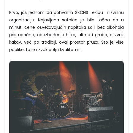
Prvo, još jednom da pohvalim SKCNS ekipu i izvrsnu
organizaciju. Najavljena satnica je bila tačna do u
minut, cene osvežavajućih napitaka sa i bez alkohola
pristupačne, obezbeđenje hitro, ali ne i grubo, a zvuk
kakav, već po tradiciji, ovaj prostor pruža. Što je više
publike, to je i zvuk bolji i kvalitetniji.