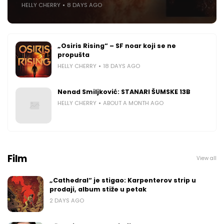
HELLY CHERRY
8 DAYS AGO
„Osiris Rising“ – SF noar koji se ne
propušta
HELLY CHERRY
18 DAYS AGO
Nenad Smiljković: STANARI ŠUMSKE 13B
HELLY CHERRY
ABOUT A MONTH AGO
Film
View all
„Cathedral“ je stigao: Karpenterov strip u
prodaji, album stiže u petak
2 DAYS AGO