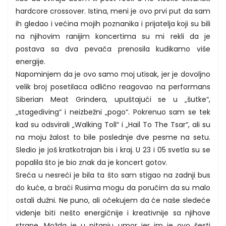
hardcore crossover. Istina, meni je ovo prvi put da sam
ih gledao i većina mojih poznanika i prijatelja koji su bili
na njihovim ranijim koncertima su mi rekli da je
postava sa dva pevača prenosila kudikamo više
energije.
Napominjem da je ovo samo moj utisak, jer je dovoljno
velik broj posetilaca odlično reagovao na performans
Siberian Meat Grindera, upuštajući se u „šutke“,
„stagediving“ i neizbežni „pogo“. Pokrenuo sam se tek
kad su odsvirali „Walking Toll“ i „Hail To The Tsar“, ali su
na moju žalost to bile poslednje dve pesme na setu.
Sledio je još kratkotrajan bis i kraj. U 23 i 05 svetla su se
popalila što je bio znak da je koncert gotov.
Sreća u nesreći je bila ta što sam stigao na zadnji bus
do kuće, a braći Rusima mogu da poručim da su malo
ostali dužni. Ne puno, ali očekujem da će naše sledeće
viđenje biti nešto energičnije i kreativnije sa njihove
strane. Možda je u pitanju umor jer im je ovo šesti