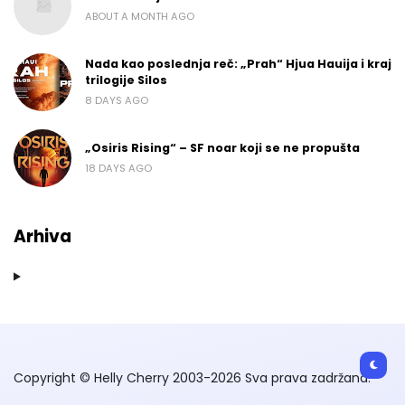
ABOUT A MONTH AGO
Nada kao poslednja reč: „Prah“ Hjua Hauija i kraj
trilogije Silos
8 DAYS AGO
„Osiris Rising“ – SF noar koji se ne propušta
18 DAYS AGO
Arhiva
Copyright © Helly Cherry 2003-2026 Sva prava zadržana.