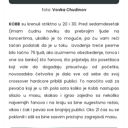
foto:
Vovka Chudinov
KOBB
su krenuli striktno u 20 i 30. Pred sedamdesetak
(imam čudnu naviku da prebrojim ljude na
koncertima, ukoliko je to moguće, pa ću vam reći
tačan podatak da je u toku izvođenja treće pesme
bilo tačno 76 ljudi, ako izuzmemo obezbeđenje, tonca i
one iza šanka) što fanova, što prijatelja, što posetilaca
koji vole da događaju prisustvuju od početka,
novosadska četvorka je dala sve od sebe da svoj
crossover hardcore približi publici. To naročito važi za
pevača koji je u tih pola sata koliko je Kobb nastupao
silazio u masu, skakao i igrao zajedno sa nekoliko
najvernijih fanova i na kraju sa bine sugestivno režao,
vikao i čak i pevao sve brojnijoj publici. Oko 21 čas su se
poklonili i sišli sa bine sasvim pristojno zagrejavši masu.