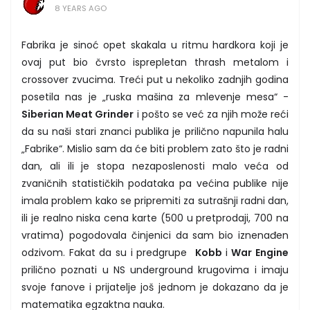
8 YEARS AGO
Fabrika je sinoć opet skakala u ritmu hardkora koji je
ovaj put bio čvrsto isprepletan thrash metalom i
crossover zvucima. Treći put u nekoliko zadnjih godina
posetila nas je „ruska mašina za mlevenje mesa“ -
Siberian Meat Grinder
i pošto se već za njih može reći
da su naši stari znanci publika je prilično napunila halu
„Fabrike“. Mislio sam da će biti problem zato što je radni
dan, ali ili je stopa nezaposlenosti malo veća od
zvaničnih statističkih podataka pa većina publike nije
imala problem kako se pripremiti za sutrašnji radni dan,
ili je realno niska cena karte (500 u pretprodaji, 700 na
vratima) pogodovala činjenici da sam bio iznenađen
odzivom. Fakat da su i predgrupe
Kobb
i
War Engine
prilično poznati u NS underground krugovima i imaju
svoje fanove i prijatelje još jednom je dokazano da je
matematika egzaktna nauka.