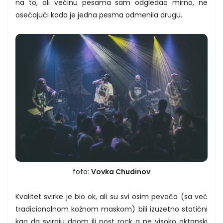
na to, ali većinu pesama sam odgledao mirno, ne
osećajući kada je jedna pesma odmenila drugu.
foto:
Vovka Chudinov
Kvalitet svirke je bio ok, ali su svi osim pevača (sa već
tradicionalnom kožnom maskom) bili izuzetno statični
kao da sviraju doom ili post rock a ne visoko oktanski