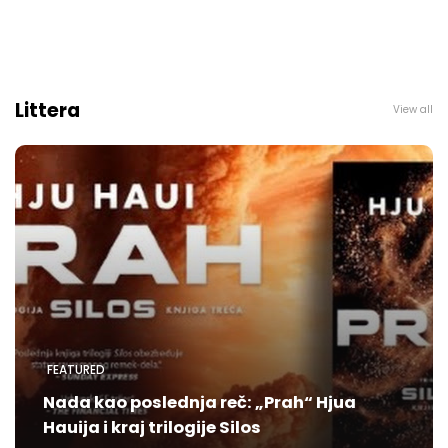
Littera
View all
FEATURED
Nada kao poslednja reč: „Prah“ Hjua
Hauija i kraj trilogije Silos