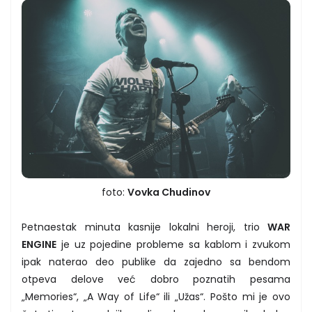
foto:
Vovka Chudinov
Petnaestak minuta kasnije lokalni heroji, trio
WAR
ENGINE
je uz pojedine probleme sa kablom i zvukom
ipak naterao deo publike da zajedno sa bendom
otpeva delove već dobro poznatih pesama
„Memories“, „A Way of Life“ ili „Užas“. Pošto mi je ovo