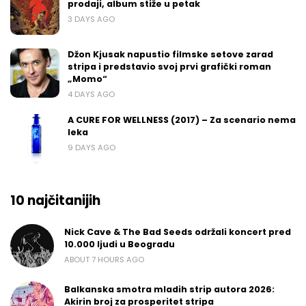
prodaji, album stiže u petak
3 DAYS AGO
Džon Kjusak napustio filmske setove zarad
stripa i predstavio svoj prvi grafički roman
„Momo“
4 DAYS AGO
A CURE FOR WELLNESS (2017) – Za scenario nema
leka
9 DAYS AGO
10 najčitanijih
Nick Cave & The Bad Seeds održali koncert pred
10.000 ljudi u Beogradu
ABOUT 7 HOURS AGO
Balkanska smotra mladih strip autora 2026:
Akirin broj za prosperitet stripa