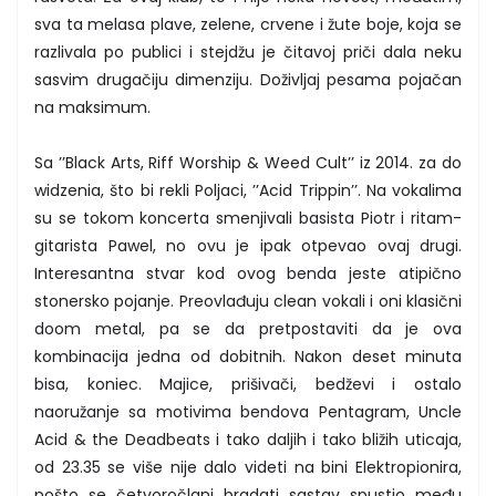
sva ta melasa plave, zelene, crvene i žute boje, koja se
razlivala po publici i stejdžu je čitavoj priči dala neku
sasvim drugačiju dimenziju. Doživljaj pesama pojačan
na maksimum.
Sa ’’Black Arts, Riff Worship & Weed Cult’’ iz 2014. za do
widzenia, što bi rekli Poljaci, ’’Acid Trippin’’. Na vokalima
su se tokom koncerta smenjivali basista Piotr i ritam-
gitarista Pawel, no ovu je ipak otpevao ovaj drugi.
Interesantna stvar kod ovog benda jeste atipično
stonersko pojanje. Preovlađuju clean vokali i oni klasični
doom metal, pa se da pretpostaviti da je ova
kombinacija jedna od dobitnih. Nakon deset minuta
bisa, koniec. Majice, prišivači, bedževi i ostalo
naoružanje sa motivima bendova Pentagram, Uncle
Acid & the Deadbeats i tako daljih i tako bližih uticaja,
od 23.35 se više nije dalo videti na bini Elektropionira,
pošto se četvoročlani bradati sastav spustio među