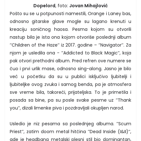
Dopelord
, foto:
Jovan Mihajlović
Pošto su se u potpunosti namestili, Orange i Laney bas,
odnosno gitarske glave mogle su lagano krenuti u
kreaciju soničnog haosa. Pesma kojom su otvorili
nastup bila je ista ona kojom otvoriše poslednji album
’’Children of the Haze’’ iz 2017. godine – ’’Navigator’’. Za
njom je usledila ona - ’’Addicted to Black Magic’’, koja
pak otvori prethodni album. Pred refren ove numere se
čuo i prvi urlik mase, odnosno sing-along. Jasno je bilo
već u početku da su u publici isključivo ljubitelji i
ljubiteljke ovog zvuka i samog benda, pa je atmosfera
sve vreme bila, takoreći, prijateljska. To je primetila i
posada sa bine, pa su posle svake pesme uz ’’Thank
you’’, dizali limenke piva i pozdravljali okupljen narod.
Usledio je niz pesama sa poslednjeg albuma. ’’Scum
Priest’’, zatim doom metal hitčina ’’Dead Inside (I&II)’’,
gde je headbang metalski plesni stil bio dominantan,