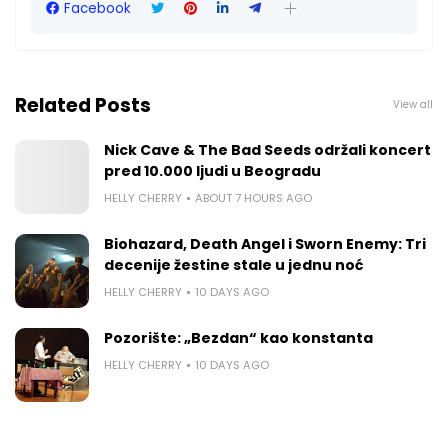
Facebook
Related Posts
View all
Nick Cave & The Bad Seeds održali koncert
pred 10.000 ljudi u Beogradu
HELLY CHERRY
ABOUT 7 HOURS AGO
Biohazard, Death Angel i Sworn Enemy: Tri
decenije žestine stale u jednu noć
HELLY CHERRY
10 DAYS AGO
Pozorište: „Bezdan“ kao konstanta
HELLY CHERRY
10 DAYS AGO