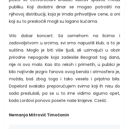
publiku. Koji dodatni dinar se mogao potrošiti na
njihovoj distribuciji, koja je imala prihvatljive cene, a oni
koji su to preskočili mogli su lagano kućama.
Vrlo dobar koncert. Sa osmehom na licima i
zadovoljstvom u srcima, svi smo napustili klub, a to je
suština. Moglo je biti više ljudi, ali uzimajući u obzir
prirodne nepogode koja zadesiše Beograd tog dana,
nije ni ovo malo. Kao što rekoh i primetih, u publici je
bilo najtvrđe jezgro fanova ovog benda i atmosfera je,
možda, baš zbog toga i tako vesela i prijatna bila.
Dopelord svakako preporučujem svima koji ih nisu do
sada preslušali, pa se u to ime vidimo sigurno opet,
kada Lordovi ponovo posete naše krajeve. Cześć.
Nemanja Mitrović Timočanin