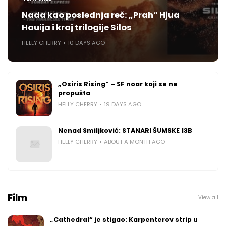
Nada kao poslednja reč: „Prah“ Hjua
Hauija i kraj trilogije Silos
HELLY CHERRY
10 DAYS AGO
„Osiris Rising“ – SF noar koji se ne
propušta
HELLY CHERRY
19 DAYS AGO
Nenad Smiljković: STANARI ŠUMSKE 13B
HELLY CHERRY
ABOUT A MONTH AGO
Film
View all
„Cathedral“ je stigao: Karpenterov strip u