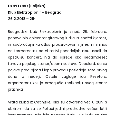
DOPELORD (Poljska)
Klub Elektropionir – Beograd
26.2.2018 – 21h
Beogradski klub Elektropionir je sinoć, 26. februara,
ponovo bio epicentar gitarskog ludila. Ni snežni kijamet,
ni saobraćajni kurcšlus prouzrokovan njime, ni minus
na termometru, pa ni mrtvi ponedeljak, nisu uspeli da
opstruišu koncert, niti da spreče oko sedamdeset
fanova poljskog stoner/doom sastava Dopelord, da se
pojave pred njima i lepo provedu poslednje sate prvog
dana u nedelji. Ostale zagluge idu Resetoru,
organizatoru koji je omogućio realizaciju ovog stoner
praznika.
Vrata kluba iz Cetinjske, bila su otvorena već u 20h. S
obzirom da su se Poljaci jedini prethodne večeri latili
instrumenata, nije bilo potrebe žuriti. U skladu sa tim