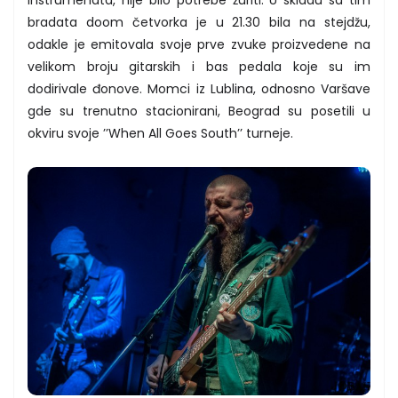
bradata doom četvorka je u 21.30 bila na stejdžu,
odakle je emitovala svoje prve zvuke proizvedene na
velikom broju gitarskih i bas pedala koje su im
dodirivale đonove. Momci iz Lublina, odnosno Varšave
gde su trenutno stacionirani, Beograd su posetili u
okviru svoje ’’When All Goes South’’ turneje.