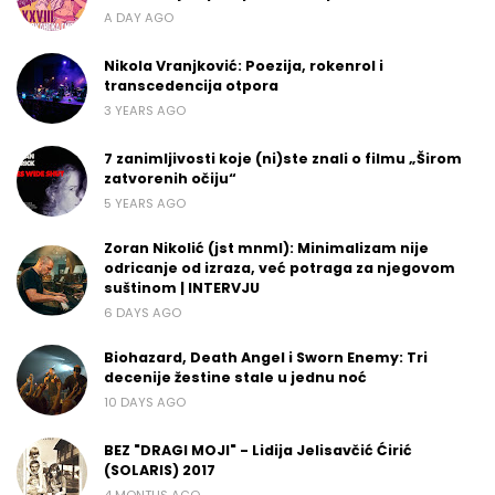
A DAY AGO
Nikola Vranjković: Poezija, rokenrol i
transcedencija otpora
3 YEARS AGO
7 zanimljivosti koje (ni)ste znali o filmu „Širom
zatvorenih očiju“
5 YEARS AGO
Zoran Nikolić (jst mnml): Minimalizam nije
odricanje od izraza, već potraga za njegovom
suštinom | INTERVJU
6 DAYS AGO
Biohazard, Death Angel i Sworn Enemy: Tri
decenije žestine stale u jednu noć
10 DAYS AGO
BEZ "DRAGI MOJI" - Lidija Jelisavčić Ćirić
(SOLARIS) 2017
4 MONTHS AGO