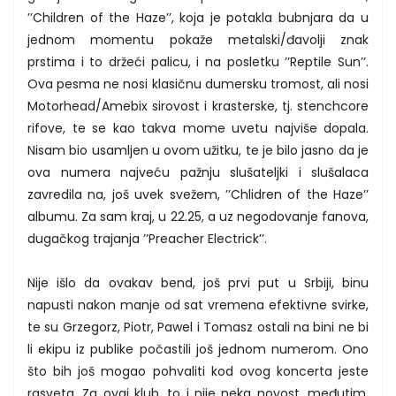
’’Children of the Haze’’, koja je potakla bubnjara da u
jednom momentu pokaže metalski/đavolji znak
prstima i to držeći palicu, i na posletku ’’Reptile Sun’’.
Ova pesma ne nosi klasičnu dumersku tromost, ali nosi
Motorhead/Amebix sirovost i krasterske, tj. stenchcore
rifove, te se kao takva mome uvetu najviše dopala.
Nisam bio usamljen u ovom užitku, te je bilo jasno da je
ova numera najveću pažnju slušateljki i slušalaca
zavredila na, još uvek svežem, ’’Chlidren of the Haze’’
albumu. Za sam kraj, u 22.25, a uz negodovanje fanova,
dugačkog trajanja ’’Preacher Electrick’’.
Nije išlo da ovakav bend, još prvi put u Srbiji, binu
napusti nakon manje od sat vremena efektivne svirke,
te su Grzegorz, Piotr, Pawel i Tomasz ostali na bini ne bi
li ekipu iz publike počastili još jednom numerom. Ono
što bih još mogao pohvaliti kod ovog koncerta jeste
rasveta. Za ovaj klub, to i nije neka novost, međutim,