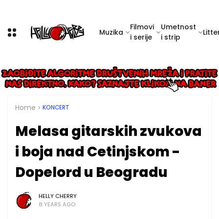
Filmovi
Umetnost
Muzika
Litte
i serije
i strip
Home
KONCERT
Melasa gitarskih zvukova
i boja nad Cetinjskom -
Dopelord u Beogradu
HELLY CHERRY
8 YEARS AGO