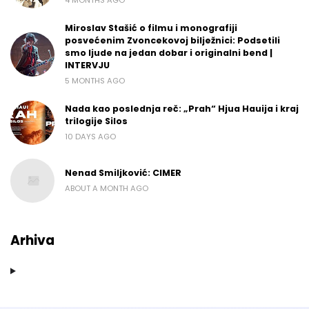
Miroslav Stašić o filmu i monografiji
posvećenim Zvoncekovoj bilježnici: Podsetili
smo ljude na jedan dobar i originalni bend |
INTERVJU
5 MONTHS AGO
Nada kao poslednja reč: „Prah“ Hjua Hauija i kraj
trilogije Silos
10 DAYS AGO
Nenad Smiljković: CIMER
ABOUT A MONTH AGO
Arhiva