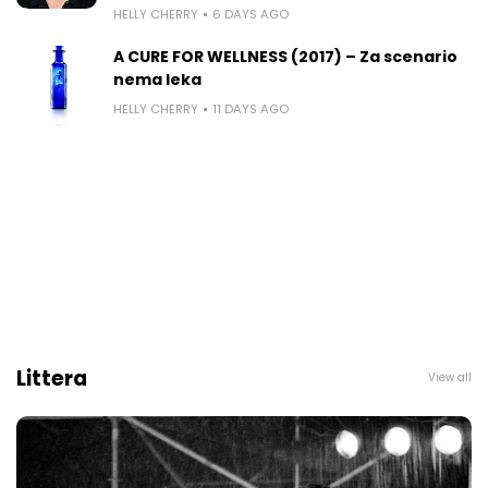
HELLY CHERRY
6 DAYS AGO
A CURE FOR WELLNESS (2017) – Za scenario
nema leka
HELLY CHERRY
11 DAYS AGO
Littera
View all