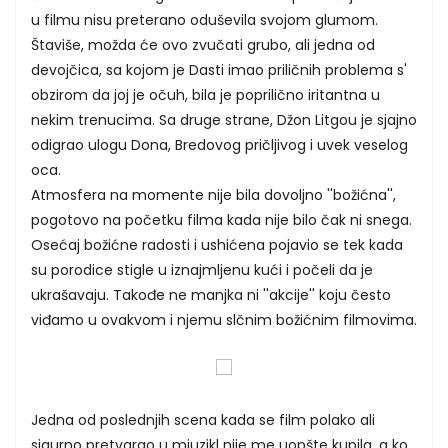
u filmu nisu preterano oduševila svojom glumom.
Štaviše, možda će ovo zvučati grubo, ali jedna od
devojčica, sa kojom je Dasti imao priličnih problema s'
obzirom da joj je očuh, bila je poprilično iritantna u
nekim trenucima. Sa druge strane, Džon Litgou je sjajno
odigrao ulogu Dona, Bredovog pričljivog i uvek veselog
oca.
Atmosfera na momente nije bila dovoljno ''božićna'',
pogotovo na početku filma kada nije bilo čak ni snega.
Osećaj božićne radosti i ushićena pojavio se tek kada
su porodice stigle u iznajmljenu kući i počeli da je
ukrašavaju. Takođe ne manjka ni ''akcije'' koju često
viđamo u ovakvom i njemu slčnim božićnim filmovima.
Jedna od poslednjih scena kada se film polako ali
sigurno pretvarao u mjuzikl nije me uopšte kupila, a ko