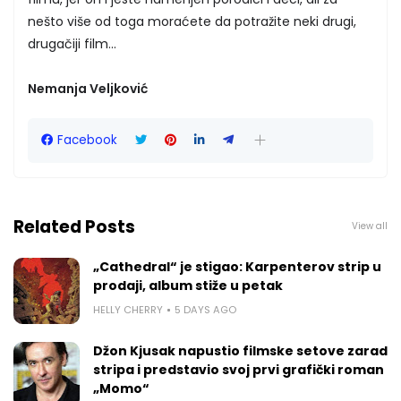
nešto više od toga moraćete da potražite neki drugi,
drugačiji film...
Nemanja Veljković
Facebook
Related Posts
View all
„Cathedral“ je stigao: Karpenterov strip u
prodaji, album stiže u petak
HELLY CHERRY
5 DAYS AGO
Džon Kjusak napustio filmske setove zarad
stripa i predstavio svoj prvi grafički roman
„Momo“