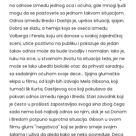
na odnose između jednog oca i očuha, gde mnogi ljudi
mogu da se poistovete sa jednom takvom situacijom.
Odnos između Breda i Dastija je, uprkos situaciji, sjajan.
Dobro se slažu, a hemija koja se oseća između
Volberga i Ferela, koju oni donose u svakoj zajedničkoj
sceni, utiče pozitivno na publiku i pokazuje da jedan
takav odnos može da bude izvodljiv i normalan. Iako je,
ruku na srce, u stvarnom životu ta situacija teža, jer ne
može se lako ubediti biološki otac da prihvati saradnju
sa sadašnjim očuhom svoje dece... Sjajna glumačka
ekipa u filmu, od kojih bih izdvajio Mela Gibsona, koji
tumači lik Kurta, Dastijevog oca koji pokušava da
pokvari odnos između njega i Breda. Stari zavodnik koji
je često u prošlosti zapostavljao svoga sina zbog čega
sada nema baš najbolji odnos sa njim, dok je sa Donom
i Bredom potpuno suprotna situacija. Gibson u ovom
filmu glumi ''negativca'' koji se jedino smeje svojim
šalama i uživa da gleda kako se neko povređuje. Deca