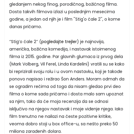
gledanjem nekog finog, porodičnog, božićnog filma.
Dosta takvih filmova izlazi u poslednjim mesecima
godine, a jedan od njih je i film ''Stig'o ćale 2'', o kome
danas pričamo.
‘’Stig’o ćale 2’’ (
pogledajte trejler
) je najnovija,
američka, božićna komedija, i nastavak istoimenog
filma iz 2015. godine. Par glavnih glumaca iz prvog dela
(Mark Volberg, Vil Ferel, Linda Kardelini) vratili su se kako
bi reprizirali svoju rolu i u ovom nastavku, koji je takođe
ponovo napisao i režirao Šon Anders. Moram odmah da
se ogradim rečima od toga da nisam gledao prvi deo
filma o kome sada pričamo i dosta malo sam upoznat
sa njim, tako da će moja recenzija da se odnosi
isključivo na njegov nastavak i moje viđenje njega. Iako
film trenutno ne nailazi na česte pozitivne kritike,
veoma dobro stoji u box office-u, sa nešto preko 50
miliona zarađenih dolara.