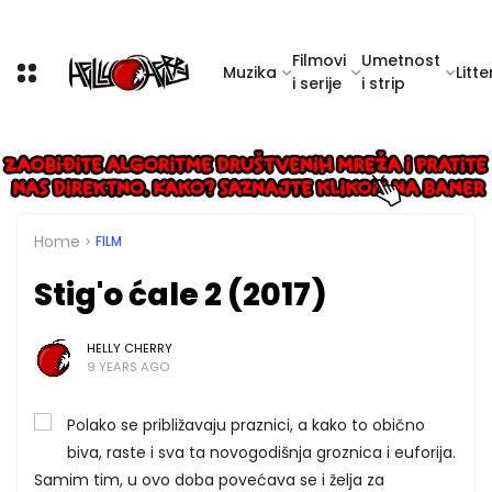
Filmovi
Umetnost
Muzika
Litte
i serije
i strip
Home
FILM
Stig'o ćale 2 (2017)
HELLY CHERRY
9 YEARS AGO
Polako se približavaju praznici, a kako to obično
biva, raste i sva ta novogodišnja groznica i euforija.
Samim tim, u ovo doba povećava se i želja za