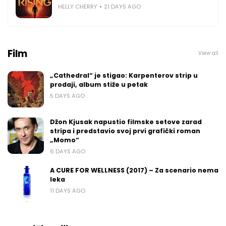
HELLY CHERRY
21 DAYS AGO
Film
View all
„Cathedral“ je stigao: Karpenterov strip u
prodaji, album stiže u petak
5 DAYS AGO
Džon Kjusak napustio filmske setove zarad
stripa i predstavio svoj prvi grafički roman
„Momo“
6 DAYS AGO
A CURE FOR WELLNESS (2017) – Za scenario nema
leka
11 DAYS AGO