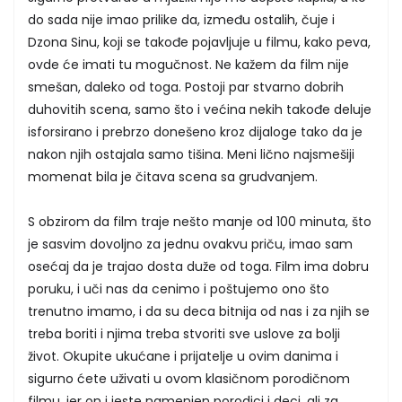
do sada nije imao prilike da, između ostalih, čuje i
Dzona Sinu, koji se takođe pojavljuje u filmu, kako peva,
ovde će imati tu mogučnost. Ne kažem da film nije
smešan, daleko od toga. Postoji par stvarno dobrih
duhovitih scena, samo što i većina nekih takođe deluje
isforsirano i prebrzo donešeno kroz dijaloge tako da je
nakon njih ostajala samo tišina. Meni lično najsmešiji
momenat bila je čitava scena sa grudvanjem.
S obzirom da film traje nešto manje od 100 minuta, što
je sasvim dovoljno za jednu ovakvu priču, imao sam
osećaj da je trajao dosta duže od toga. Film ima dobru
poruku, i uči nas da cenimo i poštujemo ono što
trenutno imamo, i da su deca bitnija od nas i za njih se
treba boriti i njima treba stvoriti sve uslove za bolji
život. Okupite ukućane i prijatelje u ovim danima i
sigurno ćete uživati u ovom klasičnom porodičnom
filmu, jer on i jeste namenjen porodici i deci, ali za