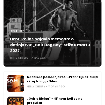
FEATURED
Henri Rolins najavio memoare o
detinjstvu: „Bait Dog Boy“ stiže u martu
2027.
HELLY CHERRY
A DAY AGO
Nada kao poslednja reč: „Prah“ Hjua Hauija
i kraj trilogije Silos
HELLY CHERRY
11 DAYS AGO
„Osiris Rising“ – SF noar koji se ne
propušta