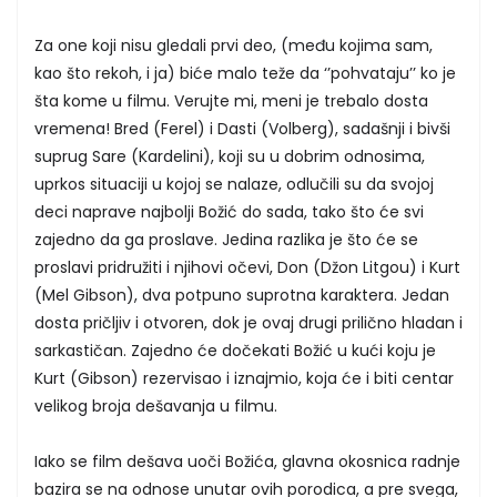
Za one koji nisu gledali prvi deo, (među kojima sam,
kao što rekoh, i ja) biće malo teže da ‘’pohvataju’’ ko je
šta kome u filmu. Verujte mi, meni je trebalo dosta
vremena! Bred (Ferel) i Dasti (Volberg), sadašnji i bivši
suprug Sare (Kardelini), koji su u dobrim odnosima,
uprkos situaciji u kojoj se nalaze, odlučili su da svojoj
deci naprave najbolji Božić do sada, tako što će svi
zajedno da ga proslave. Jedina razlika je što će se
proslavi pridružiti i njihovi očevi, Don (Džon Litgou) i Kurt
(Mel Gibson), dva potpuno suprotna karaktera. Jedan
dosta pričljiv i otvoren, dok je ovaj drugi prilično hladan i
sarkastičan. Zajedno će dočekati Božić u kući koju je
Kurt (Gibson) rezervisao i iznajmio, koja će i biti centar
velikog broja dešavanja u filmu.
Iako se film dešava uoči Božića, glavna okosnica radnje
bazira se na odnose unutar ovih porodica, a pre svega,