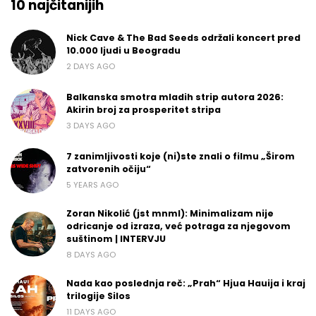
10 najčitanijih
Nick Cave & The Bad Seeds održali koncert pred
10.000 ljudi u Beogradu
2 DAYS AGO
Balkanska smotra mladih strip autora 2026:
Akirin broj za prosperitet stripa
3 DAYS AGO
7 zanimljivosti koje (ni)ste znali o filmu „Širom
zatvorenih očiju“
5 YEARS AGO
Zoran Nikolić (jst mnml): Minimalizam nije
odricanje od izraza, već potraga za njegovom
suštinom | INTERVJU
8 DAYS AGO
Nada kao poslednja reč: „Prah“ Hjua Hauija i kraj
trilogije Silos
11 DAYS AGO