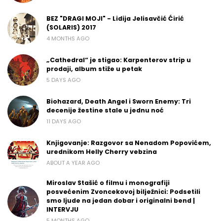
BEZ "DRAGI MOJI" - Lidija Jelisavčić Ćirić
(SOLARIS) 2017
4 MONTHS AGO
„Cathedral“ je stigao: Karpenterov strip u
prodaji, album stiže u petak
5 DAYS AGO
Biohazard, Death Angel i Sworn Enemy: Tri
decenije žestine stale u jednu noć
11 DAYS AGO
Knjigovanje: Razgovor sa Nenadom Popovićem,
urednikom Helly Cherry vebzina
ABOUT A YEAR AGO
Miroslav Stašić o filmu i monografiji
posvećenim Zvoncekovoj bilježnici: Podsetili
smo ljude na jedan dobar i originalni bend |
INTERVJU
5 MONTHS AGO