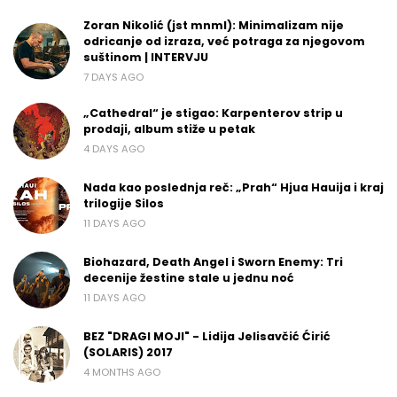
Zoran Nikolić (jst mnml): Minimalizam nije
odricanje od izraza, već potraga za njegovom
suštinom | INTERVJU
7 DAYS AGO
„Cathedral“ je stigao: Karpenterov strip u
prodaji, album stiže u petak
4 DAYS AGO
Nada kao poslednja reč: „Prah“ Hjua Hauija i kraj
trilogije Silos
11 DAYS AGO
Biohazard, Death Angel i Sworn Enemy: Tri
decenije žestine stale u jednu noć
11 DAYS AGO
BEZ "DRAGI MOJI" - Lidija Jelisavčić Ćirić
(SOLARIS) 2017
4 MONTHS AGO