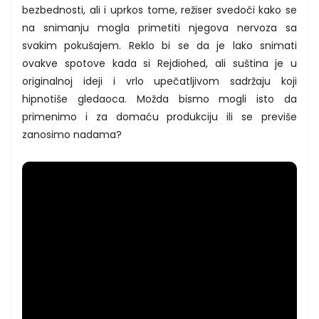
bezbednosti, ali i uprkos tome, režiser svedoči kako se
na snimanju mogla primetiti njegova nervoza sa
svakim pokušajem. Reklo bi se da je lako snimati
ovakve spotove kada si Rejdiohed, ali suština je u
originalnoj ideji i vrlo upečatljivom sadržaju koji
hipnotiše gledaoca. Možda bismo mogli isto da
primenimo i za domaću produkciju ili se previše
zanosimo nadama?