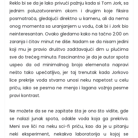
Reklo bi se da je lako privući pažnju kada si Tom Jork, sa
jednim poluzatvorenim okom i drugim koje fiksira
posmatrača, gledajući direktno u kameru, ali da nema
onog momenta sa uranjanjem u vodu, čak bi i Jork bio
neinteresantan. Ovako gledamo kako na tačno 2:00 on
zaranja i čitav minut ne diše. Nadam se da nisam jedini
koji mu je pravio društvo zadržavajući dim u plućima
sve do trećeg minuta. Fascinantno je da je autor spota
uspeo da od minimalnog broja elemenata napravi
nešto tako upečatljivo, jer taj trenutak kada Jorkovo
lice prekrije voda stvarno unosi neku napetost u celu
priču, iako se pesma ne menja i lagana vožnja pesme
pravi kontrast.
Ne možete da se ne zapitate šta je ono što vidite, gde
se nalazi junak spota, odakle voda koja ga prekriva.
Meni sve liči na neku sci-fi priču, kao da je u pitanju
neki eksperiment, nekakva laboratorija u kojoj se