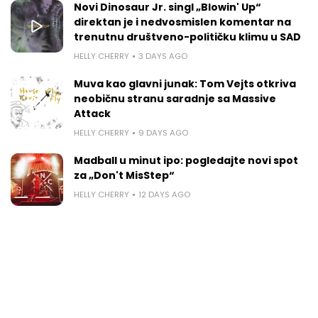
Novi Dinosaur Jr. singl „Blowin' Up“
direktan je i nedvosmislen komentar na
trenutnu društveno-političku klimu u SAD
HELLY CHERRY
3 DAYS AGO
Muva kao glavni junak: Tom Vejts otkriva
neobičnu stranu saradnje sa Massive
Attack
HELLY CHERRY
9 DAYS AGO
Madball u minut ipo: pogledajte novi spot
za „Don't MisStep“
HELLY CHERRY
12 DAYS AGO