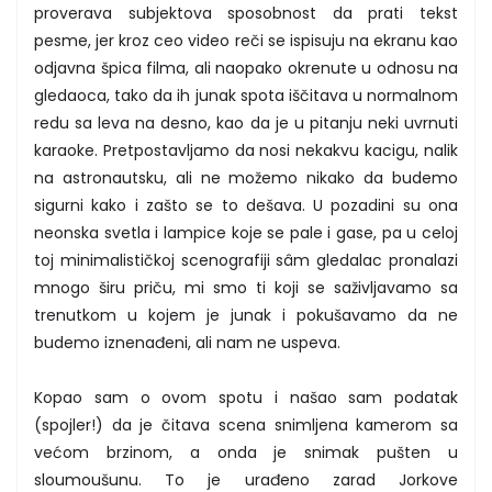
proverava subjektova sposobnost da prati tekst
pesme, jer kroz ceo video reči se ispisuju na ekranu kao
odjavna špica filma, ali naopako okrenute u odnosu na
gledaoca, tako da ih junak spota iščitava u normalnom
redu sa leva na desno, kao da je u pitanju neki uvrnuti
karaoke. Pretpostavljamo da nosi nekakvu kacigu, nalik
na astronautsku, ali ne možemo nikako da budemo
sigurni kako i zašto se to dešava. U pozadini su ona
neonska svetla i lampice koje se pale i gase, pa u celoj
toj minimalističkoj scenografiji sâm gledalac pronalazi
mnogo širu priču, mi smo ti koji se saživljavamo sa
trenutkom u kojem je junak i pokušavamo da ne
budemo iznenađeni, ali nam ne uspeva.
Kopao sam o ovom spotu i našao sam podatak
(spojler!) da je čitava scena snimljena kamerom sa
većom brzinom, a onda je snimak pušten u
sloumoušunu. To je urađeno zarad Jorkove