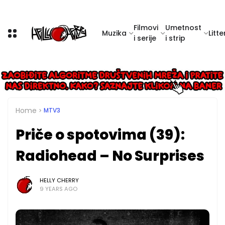
Filmovi
Umetnost
Muzika
Litte
i serije
i strip
Home
MTV3
Priče o spotovima (39):
Radiohead – No Surprises
HELLY CHERRY
9 YEARS AGO