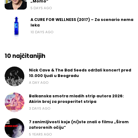
„Momo“
5 DAYS AGO
A CURE FOR WELLNESS (2017) – Za scenario nema
leka
10 DAYS AGO
10 najčitanijih
Nick Cave & The Bad Seeds održali koncert pred
10.000 ljudi u Beogradu
A DAY AGO
Balkanska smotra mladih strip autora 2026:
Akirin broj za prosperitet stripa
3 DAYS AGO
7 zanimljivosti koje (ni)ste znali o filmu „Širom
zatvorenih očiju“
5 YEARS AGO