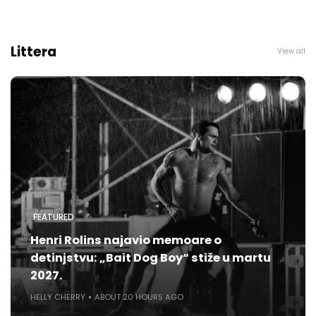
Littera
View all
FEATURED
Henri Rolins najavio memoare o
detinjstvu: „Bait Dog Boy“ stiže u martu
2027.
HELLY CHERRY
ABOUT 20 HOURS AGO