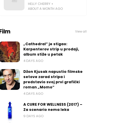
HELLY CHERRY
ABOUT A MONTH AGO
Film
View all
„Cathedral“ je stigao:
Karpenterov strip u prodaji,
album stiže u petak
4 DAYS AGO
Džon Kjusak napustio filmske
setove zarad stripa i
predstavio svoj prvi grafički
roman „Momo“
4 DAYS AGO
A CURE FOR WELLNESS (2017) –
Za scenario nema leka
9 DAYS AGO