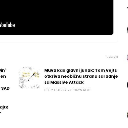
View all
in'
Muva kao glavni junak: Tom Vejts
len
otkriva neobičnu stranu saradnje
sa Massive Attack
u SAD
HELLY CHERRY
8 DAYS AGO
ajte
“