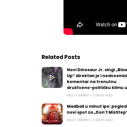
Related Posts
Novi Dinosaur Jr. singl „Blow
Up“ direktan je i nedvosmis
komentar na trenutnu
društveno-političku klimu 
HELLY CHERRY
2 DAYS AGO
Madball u minut ipo: pogled
novi spot za „Don't MisStep
HELLY CHERRY
11 DAYS AGO