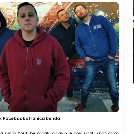
o:
Facebook stranica benda
 svom Youtube kanalu objavio je novi singl i spot kojim