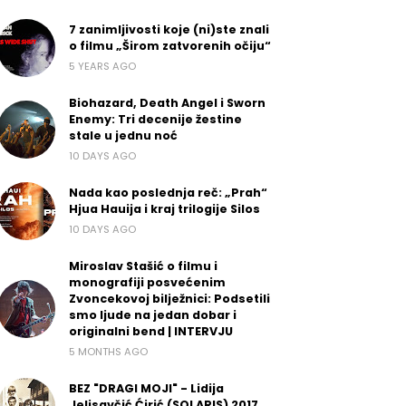
7 zanimljivosti koje (ni)ste znali
o filmu „Širom zatvorenih očiju“
5 YEARS AGO
Biohazard, Death Angel i Sworn
Enemy: Tri decenije žestine
stale u jednu noć
10 DAYS AGO
Nada kao poslednja reč: „Prah“
Hjua Hauija i kraj trilogije Silos
10 DAYS AGO
Miroslav Stašić o filmu i
monografiji posvećenim
Zvoncekovoj bilježnici: Podsetili
smo ljude na jedan dobar i
originalni bend | INTERVJU
5 MONTHS AGO
BEZ "DRAGI MOJI" - Lidija
Jelisavčić Ćirić (SOLARIS) 2017