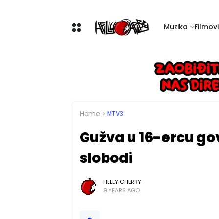
Muzika
Filmovi 
Home
MTV3
Gužva u 16-ercu govo
slobodi
HELLY CHERRY
9 YEARS AGO