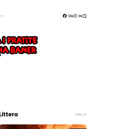
13k
3k
Littera
View all