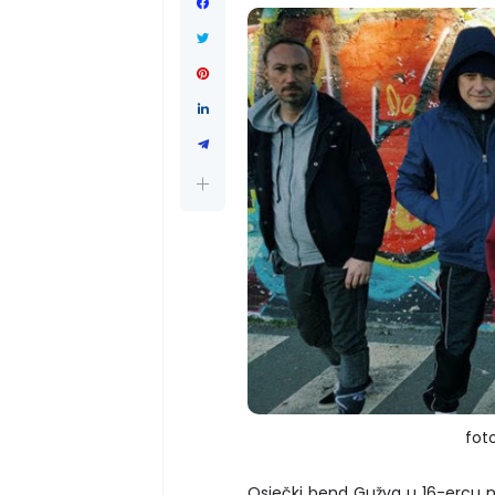
fot
Osječki bend Gužva u 16-ercu na