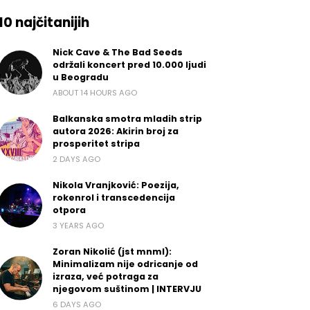
10 najčitanijih
Nick Cave & The Bad Seeds
održali koncert pred 10.000 ljudi
u Beogradu
ABOUT 14 HOURS AGO
Balkanska smotra mladih strip
autora 2026: Akirin broj za
prosperitet stripa
2 DAYS AGO
Nikola Vranjković: Poezija,
rokenrol i transcedencija
otpora
3 YEARS AGO
Zoran Nikolić (jst mnml):
Minimalizam nije odricanje od
izraza, već potraga za
njegovom suštinom | INTERVJU
6 DAYS AGO