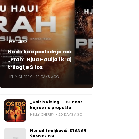
FEATURED
Nada kao poslednja reč:
„Prah“ Hjua Hauija i kraj
trilogije Silos
HELLY CHERRY
10 DAYS AGO
„Osiris Rising“ – SF noar
koji se ne propušta
HELLY CHERRY
20 DAYS AGO
Nenad Smiljković: STANARI
ŠUMSKE 13B