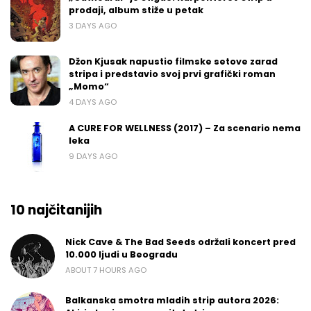
prodaji, album stiže u petak
3 DAYS AGO
Džon Kjusak napustio filmske setove zarad
stripa i predstavio svoj prvi grafički roman
„Momo“
4 DAYS AGO
A CURE FOR WELLNESS (2017) – Za scenario nema
leka
9 DAYS AGO
10 najčitanijih
Nick Cave & The Bad Seeds održali koncert pred
10.000 ljudi u Beogradu
ABOUT 7 HOURS AGO
Balkanska smotra mladih strip autora 2026: