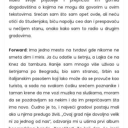
dogodovština o kojima ne mogu da govorim u ovim
tekstovima. Srećan sam što sam opet ovde, ali neću
otići do Studenjaka, biću napolju ceo dan i prespavaću
u nečijem stanu, onako kako sam to radio u drugim
gradovima.
Forward:
Ima jedno mesto na tvrđavi gde nikome ne
smeta dim i miris. Ja ću odatle u šetnju, a Lajka će na
Knez da tambura. Ranije sam mnogo više uživao u
šetnjama po Beogradu, bio sam stranac, Srbin sa
italijanskim pasošem koji lako može da se provuče kao
turista, a sada na svakom ćošku srećem poznanike i
taman krene da me vozi muzika na sluškama, moram
da se pozdravljam sa nekim i da im prepričavam šta
ima novo. Čudno je to, i najveći gradovi postaju mali
ako u njima predugo živiš. „Ovaj grad nije dovoljno velik
ni za jednog od nas“, odzvanja mi u ušima prvi album