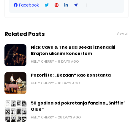
Facebook
Related Posts
View all
Nick Cave & The Bad Seeds iznenadili
Brajton uličnim koncertom
HELLY CHERRY
8 DAYS AGO
Pozorište: „Bezdan“ kao konstanta
HELLY CHERRY
10 DAYS AGO
50 godina od pokretanja fanzina „Sniffin’
Glue“
HELLY CHERRY
28 DAYS AGO