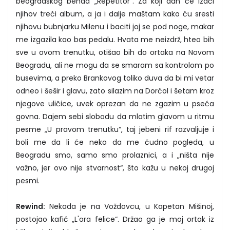
beogradskog benda „Repetitor“. Za koji dan će izaći
njihov treći album, a ja i dalje maštam kako ću sresti
njihovu bubnjarku Milenu i baciti joj se pod noge, makar
me izgazila kao bas pedalu. Hvata me neizdrž, hteo bih
sve u ovom trenutku, otišao bih do ortaka na Novom
Beogradu, ali ne mogu da se smaram sa kontrolom po
busevima, a preko Brankovog toliko duva da bi mi vetar
odneo i šešir i glavu, zato silazim na Dorćol i šetam kroz
njegove uličice, uvek oprezan da ne zgazim u pseća
govna. Dajem sebi slobodu da mlatim glavom u ritmu
pesme „U pravom trenutku“, taj jebeni rif razvaljuje i
boli me da li će neko da me čudno pogleda, u
Beogradu smo, samo smo prolaznici, a i „ništa nije
važno, jer ovo nije stvarnost“, što kažu u nekoj drugoj
pesmi.
Rewind:
Nekada je na Voždovcu, u Kapetan Mišinoj,
postojao kafić „L'ora felice“. Držao ga je moj ortak iz