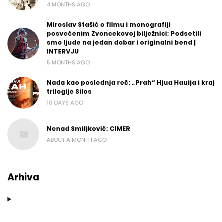
4 MONTHS AGO
Miroslav Stašić o filmu i monografiji
posvećenim Zvoncekovoj bilježnici: Podsetili
smo ljude na jedan dobar i originalni bend |
INTERVJU
5 MONTHS AGO
Nada kao poslednja reč: „Prah“ Hjua Hauija i kraj
trilogije Silos
10 DAYS AGO
Nenad Smiljković: CIMER
ABOUT A MONTH AGO
Arhiva