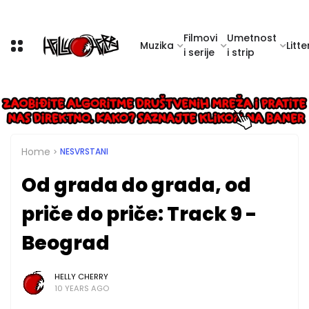
Filmovi
Umetnost
Muzika
Litte
i serije
i strip
Home
NESVRSTANI
Od grada do grada, od
priče do priče: Track 9 -
Beograd
HELLY CHERRY
10 YEARS AGO