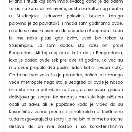
Milana i ritual koji sam imao svakog dana je da odem
tamo na kafu, ali tek uveče, pošto iza kulturnog centra
u Studenjaku izduvam polovinu buksne (druga
polovina je za povratak). I mada sam godinama ovde,
nikada se nisam osećao da pripadam Beogradu i kada
bi me neko pitao gde živim, uvek bih rekao u
Studenjaku. Ja sam dođoš, što kažu oni pravi
Beograđani. Ali taj moj ortak kaže da je Beograđanin,
iako je došao ovde tek pre dve-tri godine, (a već su
mu ovde propala dva posla, jedan kafić i jedan klub).
On to ne tvrdi zato što je pomodar, došao je iz mnogo
veće metropole nego što je Beograd, ali ovde je našao
ono što mu je potrebno za život, divi se ovom gradu i
doživljava ga svojim. Ne smetaju mu kule koje niču na
obali uz Savu, ali je popizdeo kada je video da su
Kosančićev venac preorali i skinuli kaldrmu. Naišli smo
tuda razgovarajući u šetnji i ja ne bih ni primetio šta se
dešava da on nije zastao i sa karakterističnim