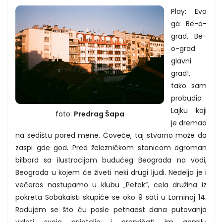
Play: Evo
ga Be-o-
grad, Be-
o-grad
glavni
grad!,
tako sam
probudio
Lajku koji
foto:
Predrag Šapa
je dremao
na sedištu pored mene. Čoveče, taj stvarno može da
zaspi gde god. Pred železničkom stanicom ogroman
bilbord sa ilustracijom budućeg Beograda na vodi,
Beograda u kojem će živeti neki drugi ljudi. Nedelja je i
večeras nastupamo u klubu „Petak“, cela družina iz
pokreta Sobakaisti skupiće se oko 9 sati u Lominoj 14.
Radujem se što ću posle petnaest dana putovanja
videti svoje prijatelje i prepričati im gomilu