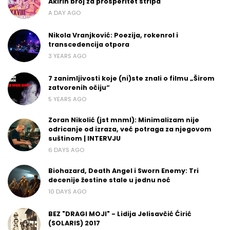
Akirin broj za prosperitet stripa
A DAY AGO
Nikola Vranjković: Poezija, rokenrol i
transcedencija otpora
3 YEARS AGO
7 zanimljivosti koje (ni)ste znali o filmu „Širom
zatvorenih očiju“
5 YEARS AGO
Zoran Nikolić (jst mnml): Minimalizam nije
odricanje od izraza, već potraga za njegovom
suštinom | INTERVJU
6 DAYS AGO
Biohazard, Death Angel i Sworn Enemy: Tri
decenije žestine stale u jednu noć
10 DAYS AGO
BEZ "DRAGI MOJI" - Lidija Jelisavčić Ćirić
(SOLARIS) 2017