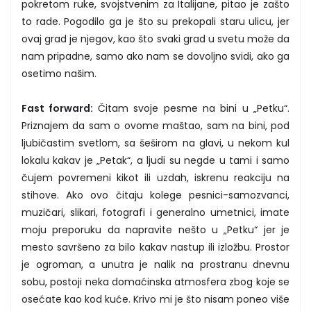
pokretom ruke, svojstvenim za Italijane, pitao je zašto
to rade. Pogodilo ga je što su prekopali staru ulicu, jer
ovaj grad je njegov, kao što svaki grad u svetu može da
nam pripadne, samo ako nam se dovoljno svidi, ako ga
osetimo našim.
Fast forward:
Čitam svoje pesme na bini u „Petku“.
Priznajem da sam o ovome maštao, sam na bini, pod
ljubičastim svetlom, sa šeširom na glavi, u nekom kul
lokalu kakav je „Petak“, a ljudi su negde u tami i samo
čujem povremeni kikot ili uzdah, iskrenu reakciju na
stihove. Ako ovo čitaju kolege pesnici-samozvanci,
muzičari, slikari, fotografi i generalno umetnici, imate
moju preporuku da napravite nešto u „Petku“ jer je
mesto savršeno za bilo kakav nastup ili izložbu. Prostor
je ogroman, a unutra je nalik na prostranu dnevnu
sobu, postoji neka domaćinska atmosfera zbog koje se
osećate kao kod kuće. Krivo mi je što nisam poneo više