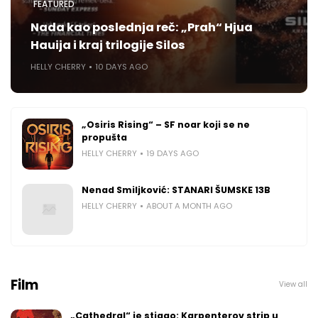
FEATURED
Nada kao poslednja reč: „Prah“ Hjua
Hauija i kraj trilogije Silos
HELLY CHERRY
10 DAYS AGO
„Osiris Rising“ – SF noar koji se ne
propušta
HELLY CHERRY
19 DAYS AGO
Nenad Smiljković: STANARI ŠUMSKE 13B
HELLY CHERRY
ABOUT A MONTH AGO
Film
View all
„Cathedral“ je stigao: Karpenterov strip u