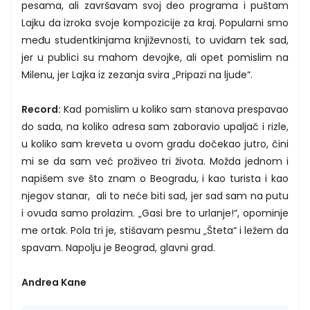
pesama, ali završavam svoj deo programa i puštam
Lajku da izroka svoje kompozicije za kraj. Popularni smo
među studentkinjama književnosti, to uviđam tek sad,
jer u publici su mahom devojke, ali opet pomislim na
Milenu, jer Lajka iz zezanja svira „Pripazi na ljude“.
Record:
Kad pomislim u koliko sam stanova prespavao
do sada, na koliko adresa sam zaboravio upaljač i rizle,
u koliko sam kreveta u ovom gradu dočekao jutro, čini
mi se da sam već proživeo tri života. Možda jednom i
napišem sve što znam o Beogradu, i kao turista i kao
njegov stanar, ali to neće biti sad, jer sad sam na putu
i ovuda samo prolazim. „Gasi bre to urlanje!“, opominje
me ortak. Pola tri je, stišavam pesmu „Šteta“ i ležem da
spavam. Napolju je Beograd, glavni grad.
Andrea Kane