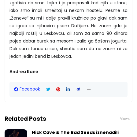
zgotivio da smo Lajka i ja prespavali kod njih u stanu,
iako smo imali smeštaj u nekom hostelu. Pesme sa
„Ženeve“ su mi i dalje pravili kružnice po glavi dok sam
se igrao sa njihovim psom Dufijem. Ne znam gde je
najbolji roštilj u Leskovcu, ali sam za samo 90 dinara
pojeo dobar burek sa mesom i zalio ga čašom jogurta.
Dok sam tonuo u san, shvatio sam da ne znam ni za
jedan jedini bend iz Leskovca.
Andrea Kane
Facebook
Related Posts
View all
Nick Cave & The Bad Seeds iznenadili