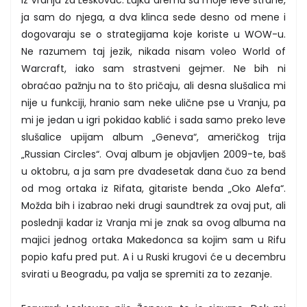
ja sam do njega, a dva klinca sede desno od mene i
dogovaraju se o strategijama koje koriste u WOW-u.
Ne razumem taj jezik, nikada nisam voleo World of
Warcraft, iako sam strastveni gejmer. Ne bih ni
obraćao pažnju na to što pričaju, ali desna slušalica mi
nije u funkciji, hranio sam neke ulične pse u Vranju, pa
mi je jedan u igri pokidao kablić i sada samo preko leve
slušalice upijam album „Geneva“, američkog trija
„Russian Circles“. Ovaj album je objavljen 2009-te, baš
u oktobru, a ja sam pre dvadesetak dana čuo za bend
od mog ortaka iz Rifata, gitariste benda „Oko Alefa“.
Možda bih i izabrao neki drugi saundtrek za ovaj put, ali
poslednji kadar iz Vranja mi je znak sa ovog albuma na
majici jednog ortaka Makedonca sa kojim sam u Rifu
popio kafu pred put. A i u Ruski krugovi će u decembru
svirati u Beogradu, pa valja se spremiti za to zezanje.