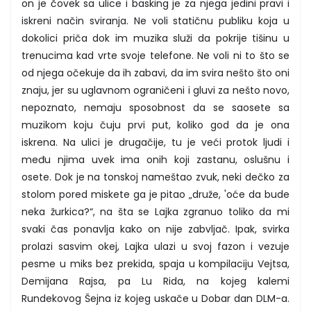
on je čovek sa ulice i basking je za njega jedini pravi i
iskreni način sviranja. Ne voli statičnu publiku koja u
dokolici priča dok im muzika služi da pokrije tišinu u
trenucima kad vrte svoje telefone. Ne voli ni to što se
od njega očekuje da ih zabavi, da im svira nešto što oni
znaju, jer su uglavnom ograničeni i gluvi za nešto novo,
nepoznato, nemaju sposobnost da se saosete sa
muzikom koju čuju prvi put, koliko god da je ona
iskrena. Na ulici je drugačije, tu je veći protok ljudi i
među njima uvek ima onih koji zastanu, oslušnu i
osete. Dok je na tonskoj nameštao zvuk, neki dečko za
stolom pored miskete ga je pitao „druže, 'oće da bude
neka žurkica?“, na šta se Lajka zgranuo toliko da mi
svaki čas ponavlja kako on nije zabvljač. Ipak, svirka
prolazi sasvim okej, Lajka ulazi u svoj fazon i vezuje
pesme u miks bez prekida, spaja u kompilaciju Vejtsa,
Demijana Rajsa, pa Lu Rida, na kojeg kalemi
Rundekovog Šejna iz kojeg uskače u Dobar dan DLM-a.