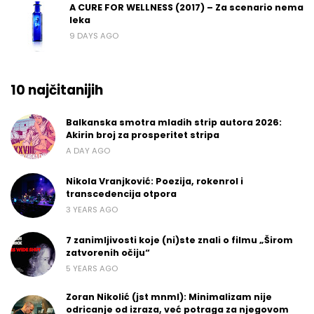
A CURE FOR WELLNESS (2017) – Za scenario nema
leka
9 DAYS AGO
10 najčitanijih
Balkanska smotra mladih strip autora 2026:
Akirin broj za prosperitet stripa
A DAY AGO
Nikola Vranjković: Poezija, rokenrol i
transcedencija otpora
3 YEARS AGO
7 zanimljivosti koje (ni)ste znali o filmu „Širom
zatvorenih očiju“
5 YEARS AGO
Zoran Nikolić (jst mnml): Minimalizam nije
odricanje od izraza, već potraga za njegovom