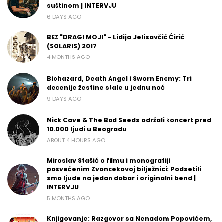
suštinom | INTERVJU
6 DAYS AGO
BEZ "DRAGI MOJI" - Lidija Jelisavčić Ćirić
(SOLARIS) 2017
4 MONTHS AGO
Biohazard, Death Angel i Sworn Enemy: Tri
decenije žestine stale u jednu noć
9 DAYS AGO
Nick Cave & The Bad Seeds održali koncert pred
10.000 ljudi u Beogradu
ABOUT 4 HOURS AGO
Miroslav Stašić o filmu i monografiji
posvećenim Zvoncekovoj bilježnici: Podsetili
smo ljude na jedan dobar i originalni bend |
INTERVJU
5 MONTHS AGO
Knjigovanje: Razgovor sa Nenadom Popovićem,