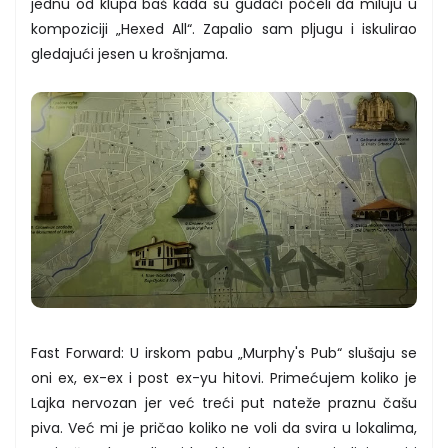
jednu od klupa baš kada su gudači počeli da miluju u
kompoziciji „Hexed All“. Zapalio sam pljugu i iskulirao
gledajući jesen u krošnjama.
Fast Forward: U irskom pabu „Murphy's Pub“ slušaju se
oni ex, ex-ex i post ex-yu hitovi. Primećujem koliko je
Lajka nervozan jer već treći put nateže praznu čašu
piva. Već mi je pričao koliko ne voli da svira u lokalima,