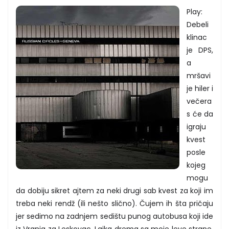
Play:
Debeli
klinac
je DPS,
a
mršavi
je hiler i
večera
s će da
igraju
kvest
posle
kojeg
mogu
da dobiju sikret ajtem za neki drugi sab kvest za koji im
treba neki rendž (ili nešto slično). Čujem ih šta pričaju
jer sedimo na zadnjem sedištu punog autobusa koji ide
iz Vranja za Leskovac. Lajka drema sa moje leve strane,