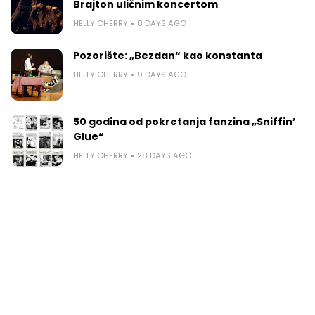
Brajton uličnim koncertom
HELLY CHERRY
8 DAYS AGO
Pozorište: „Bezdan“ kao konstanta
HELLY CHERRY
9 DAYS AGO
50 godina od pokretanja fanzina „Sniffin’
Glue“
HELLY CHERRY
28 DAYS AGO