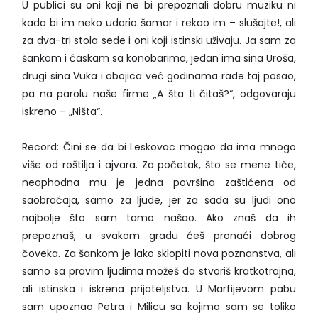
U publici su oni koji ne bi prepoznali dobru muziku ni
kada bi im neko udario šamar i rekao im – slušajte!, ali
za dva-tri stola sede i oni koji istinski uživaju. Ja sam za
šankom i ćaskam sa konobarima, jedan ima sina Uroša,
drugi sina Vuka i obojica već godinama rade taj posao,
pa na parolu naše firme „A šta ti čitaš?“, odgovaraju
iskreno – „Ništa“.
Record: Čini se da bi Leskovac mogao da ima mnogo
više od roštilja i ajvara. Za početak, što se mene tiče,
neophodna mu je jedna površina zaštićena od
saobraćaja, samo za ljude, jer za sada su ljudi ono
najbolje što sam tamo našao. Ako znaš da ih
prepoznaš, u svakom gradu ćeš pronaći dobrog
čoveka. Za šankom je lako sklopiti nova poznanstva, ali
samo sa pravim ljudima možeš da stvoriš kratkotrajna,
ali istinska i iskrena prijateljstva. U Marfijevom pabu
sam upoznao Petra i Milicu sa kojima sam se toliko