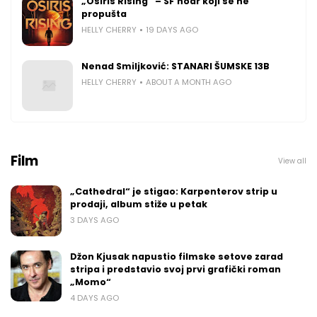
„Osiris Rising“ – SF noar koji se ne
propušta
HELLY CHERRY
19 DAYS AGO
Nenad Smiljković: STANARI ŠUMSKE 13B
HELLY CHERRY
ABOUT A MONTH AGO
Film
View all
„Cathedral“ je stigao: Karpenterov strip u
prodaji, album stiže u petak
3 DAYS AGO
Džon Kjusak napustio filmske setove zarad
stripa i predstavio svoj prvi grafički roman
„Momo“
4 DAYS AGO