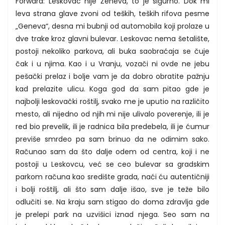
Forward: Leskovac nije Ženeva, to je sigurno. Dok mi
leva strana glave zvoni od teških, teških rifova pesme
„Geneva“, desna mi bubnji od automobila koji prolaze u
dve trake kroz glavni bulevar. Leskovac nema šetalište,
postoji nekoliko parkova, ali buka saobraćaja se čuje
čak i u njima. Kao i u Vranju, vozači ni ovde ne jebu
pešački prelaz i bolje vam je da dobro obratite pažnju
kad prelazite ulicu. Koga god da sam pitao gde je
najbolji leskovački roštilj, svako me je uputio na različito
mesto, ali nijedno od njih mi nije ulivalo poverenje, ili je
red bio prevelik, ili je radnica bila predebela, ili je ćumur
previše smrdeo pa sam brinuo da ne odimim sako.
Računao sam da što dalje odem od centra, koji i ne
postoji u Leskovcu, već se ceo bulevar sa gradskim
parkom računa kao središte grada, naći ću autentičniji
i bolji roštilj, ali što sam dalje išao, sve je teže bilo
odlučiti se. Na kraju sam stigao do doma zdravlja gde
je prelepi park na uzvišici iznad njega. Seo sam na