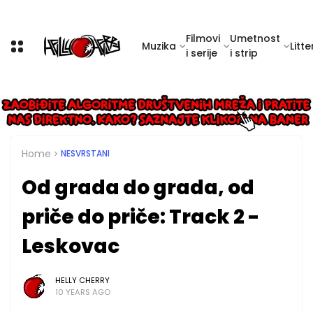
Filmovi
Umetnost
Muzika
Litte
i serije
i strip
Home
NESVRSTANI
Od grada do grada, od
priče do priče: Track 2 -
Leskovac
HELLY CHERRY
10 YEARS AGO