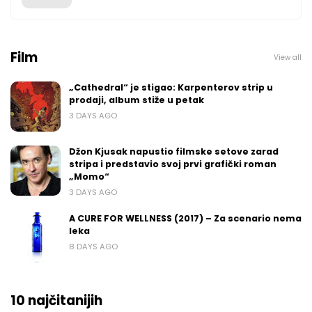
Film
View all
„Cathedral“ je stigao: Karpenterov strip u
prodaji, album stiže u petak
3 DAYS AGO
Džon Kjusak napustio filmske setove zarad
stripa i predstavio svoj prvi grafički roman
„Momo“
3 DAYS AGO
A CURE FOR WELLNESS (2017) – Za scenario nema
leka
8 DAYS AGO
10 najčitanijih