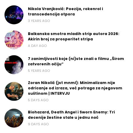
Nikola Vranjković: Poezija, rokenrol i
transcedencija otpora
3 YEARS AGO
Balkanska smotra mladih strip autora 2026:
Akirin broj za prosperitet stripa
A DAY AGO
7 zanimljivosti koje (ni)ste znali o filmu „Širom
zatvorenih očiju“
5 YEARS AGO
Zoran Nikolić (jst mnml): Minimalizam nije
odricanje od izraza, već potraga za njegovom
suštinom | INTERVJU
5 DAYS AGO
Biohazard, Death Angel i Sworn Enemy: Tri
decenije žestine stale u jednu noć
9 DAYS AGO