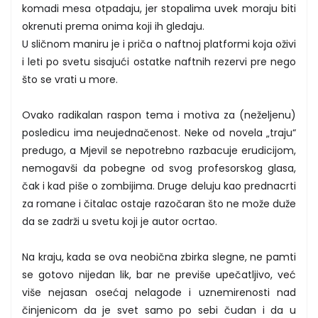
komadi mesa otpadaju, jer stopalima uvek moraju biti
okrenuti prema onima koji ih gledaju.
U sličnom maniru je i priča o naftnoj platformi koja oživi
i leti po svetu sisajući ostatke naftnih rezervi pre nego
što se vrati u more.
Ovako radikalan raspon tema i motiva za (neželjenu)
posledicu ima neujednačenost. Neke od novela „traju“
predugo, a Mjevil se nepotrebno razbacuje erudicijom,
nemogavši da pobegne od svog profesorskog glasa,
čak i kad piše o zombijima. Druge deluju kao prednacrti
za romane i čitalac ostaje razočaran što ne može duže
da se zadrži u svetu koji je autor ocrtao.
Na kraju, kada se ova neobična zbirka slegne, ne pamti
se gotovo nijedan lik, bar ne previše upečatljivo, već
više nejasan osećaj nelagode i uznemirenosti nad
činjenicom da je svet samo po sebi čudan i da u