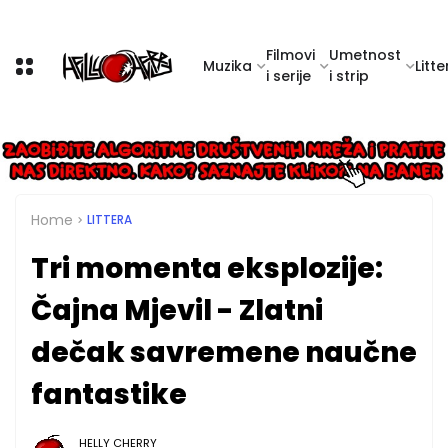
Filmovi
Umetnost
Muzika
Litte
i serije
i strip
Home
LITTERA
Tri momenta eksplozije:
Čajna Mjevil - Zlatni
dečak savremene naučne
fantastike
HELLY CHERRY