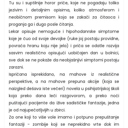
Tu su i suptilnije horor priče, koje ne pogađaju toliko
jezivim i detaljnim opisima, koliko atmosferom i
neobičnom premisom koja se zakači za čitaoca i
proganja ga i dugo posle čitanja.
Lekar opisuje nemoguće i hipohodanrske simptome
koje je čuo od svoje devojke (ruke joj postaju providne,
povraća hranu koju nije jela) i priča se odatle razvija
sasvim realistično opisujući uobičajen dan u bolnici,
sve dok se ne pokaže da neobjašnjivi simptomi postaju
zarazni.
Ispričana isprekidano, na mahove iz realistične
perspektive, a na mahove prepuna akcije (koja se
naizgled dešava iste večeri) novela u psihijatrijskoj školi
koja preko dana leči razgovorom, a preko noći
puštajući pacijente da ižive sadističke fantazije, jedna
je od najupečatljvijih u zbirci.
Za one koji to više vole imamo i potpuno prepuštanje
fantaziji - zombije koji se neprekidno vrte dok im