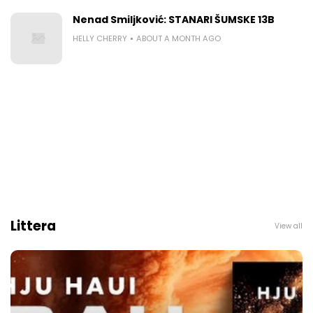
Nenad Smiljković: STANARI ŠUMSKE 13B
HELLY CHERRY
ABOUT A MONTH AGO
Littera
View all