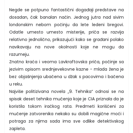
Negde se potpuno fantastični događaji predstave na
dosadan, čak banalan način. Jednog jutra nad sivim
londonskim nebom počinju da lete ledeni bregovi.
Odatle umesto umesto misterije, priča se razvija
relativno jednolično, prikazujući kako se građani polako
navikavaju na nove okolnosti koje ne mogu da
razumeju.
Znatno kraća i veoma Lavkraftovska priča, počinje sa
jezivim opisom srednjevekovne kazne - mlada žena je
bez objašnjenja ubačena u džak s pacovima i bačena
u reku.
Najviše politizivana novela „9. Tehnika“ odnosi se na
spisak deset tehnika mučenja koje je CIA priznala da je
koristila tokom iračkog rata. Predmeti korišćeni za
mučenje zatvorenika nekako su dobili magične moći i
potraga za njima sada ima sve odlike detektivskog
zapleta.