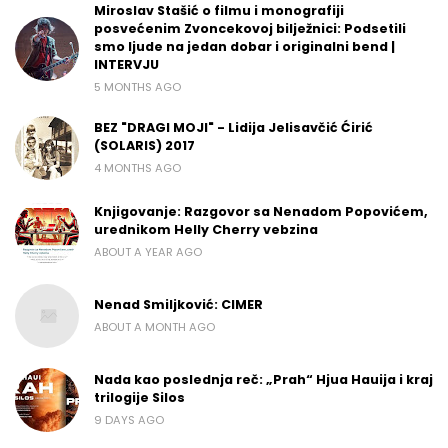
Miroslav Stašić o filmu i monografiji
posvećenim Zvoncekovoj bilježnici: Podsetili
smo ljude na jedan dobar i originalni bend |
INTERVJU
5 MONTHS AGO
BEZ "DRAGI MOJI" - Lidija Jelisavčić Ćirić
(SOLARIS) 2017
4 MONTHS AGO
Knjigovanje: Razgovor sa Nenadom Popovićem,
urednikom Helly Cherry vebzina
ABOUT A YEAR AGO
Nenad Smiljković: CIMER
ABOUT A MONTH AGO
Nada kao poslednja reč: „Prah“ Hjua Hauija i kraj
trilogije Silos
9 DAYS AGO