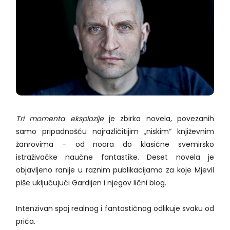
Tri momenta eksplozije
je zbirka novela, povezanih
samo pripadnošću najrazličitijim „niskim“ književnim
žanrovima – od noara do klasične svemirsko
istraživačke naučne fantastike. Deset novela je
objavljeno ranije u raznim publikacijama za koje Mjevil
piše uključujući Gardijen i njegov lični blog.
Intenzivan spoj realnog i fantastičnog odlikuje svaku od
priča.