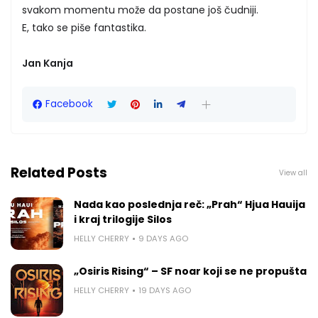
svakom momentu može da postane još čudniji.
E, tako se piše fantastika.
Jan Kanja
Facebook
Related Posts
View all
Nada kao poslednja reč: „Prah“ Hjua Hauija
i kraj trilogije Silos
HELLY CHERRY
9 DAYS AGO
„Osiris Rising“ – SF noar koji se ne propušta
HELLY CHERRY
19 DAYS AGO