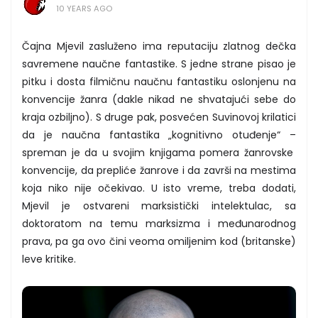
10 YEARS AGO
Čajna Mjevil zasluženo ima reputaciju zlatnog dečka
savremene naučne fantastike. S jedne strane pisao je
pitku i dosta filmičnu naučnu fantastiku oslonjenu na
konvencije žanra (dakle nikad ne shvatajući sebe do
kraja ozbiljno). S druge pak, posvećen Suvinovoj krilatici
da je naučna fantastika „kognitivno otuđenje“ –
spreman je da u svojim knjigama pomera žanrovske
konvencije, da prepliće žanrove i da završi na mestima
koja niko nije očekivao. U isto vreme, treba dodati,
Mjevil je ostvareni marksistički intelektulac, sa
doktoratom na temu marksizma i međunarodnog
prava, pa ga ovo čini veoma omiljenim kod (britanske)
leve kritike.