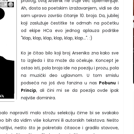
pravog, ovaj Arsenik ne truje već oplemenjuje.
Ah, dosta sa poetskim izražavanjem, vidi se da
sam upravo završio čitanje 10. broja. Da, jubilej
koji zaslužuje čestitke te odmah na početku
od ekipe HCa evo jednog aplauza podrške
"klap, klap, klap, klap, klap, klap...". :)
Ko je čitao bilo koji broj Arsenika zna kako sve
to izgleda i šta može da očekuje. Koncept je
ostao isti, pola broja ide na poeziju i prozu, pola
na muzički deo uglavnom. U tom smislu
podseća na još dva fanzina u nas
Pobunu
i
Princip
, ali čini mi se da poezija ovde ipak
najviše dominira.
alo napraviti malo strožu selekciju čime bi se svakako
eo bih da vidim više kolumni ili autorskih tekstova. Nešto
tljivi, nešto što je pokretalo čitaoce i gradilo stavove,