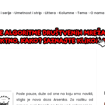
i serije
Umetnost i strip
Littera
Kolumne
Tema
O nama
Posle pauze, duže od one na koju smo navikli,
stigla je nova doza Arsenika. Za razliku od