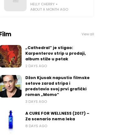
HELLY CHERRY
ABOUT A MONTH AGO
Film
View all
„Cathedral“ je stigao:
Karpenterov strip u prodaji,
album stiže u petak
2 DAYS AGO
Džon Kjusak napustio filmske
setove zarad stripa i
predstavio svoj prvi grafički
roman „Momo“
3 DAYS AGO
A CURE FOR WELLNESS (2017) –
Za scenario nema leka
8 DAYS AGO