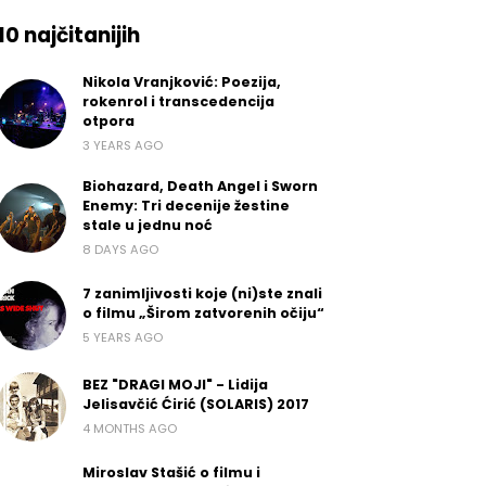
10 najčitanijih
Nikola Vranjković: Poezija,
rokenrol i transcedencija
otpora
3 YEARS AGO
Biohazard, Death Angel i Sworn
Enemy: Tri decenije žestine
stale u jednu noć
8 DAYS AGO
7 zanimljivosti koje (ni)ste znali
o filmu „Širom zatvorenih očiju“
5 YEARS AGO
BEZ "DRAGI MOJI" - Lidija
Jelisavčić Ćirić (SOLARIS) 2017
4 MONTHS AGO
Miroslav Stašić o filmu i