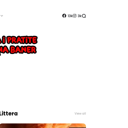
13k
3k
Littera
View all