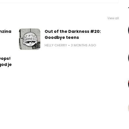
View all
nzina
Out of the Darkness #20:
Goodbye teens
HELLY CHERRY
3 MONTHS AGO
Oops!
god je