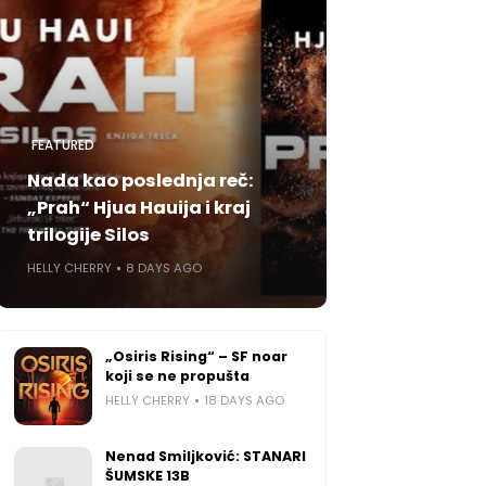
FEATURED
Nada kao poslednja reč:
„Prah“ Hjua Hauija i kraj
trilogije Silos
HELLY CHERRY
8 DAYS AGO
„Osiris Rising“ – SF noar
koji se ne propušta
HELLY CHERRY
18 DAYS AGO
Nenad Smiljković: STANARI
ŠUMSKE 13B