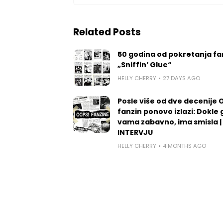
Related Posts
50 godina od pokretanja fa
„Sniffin’ Glue“
HELLY CHERRY
27 DAYS AGO
Posle više od dve decenije 
fanzin ponovo izlazi: Dokle 
vama zabavno, ima smisla |
INTERVJU
HELLY CHERRY
4 MONTHS AGO