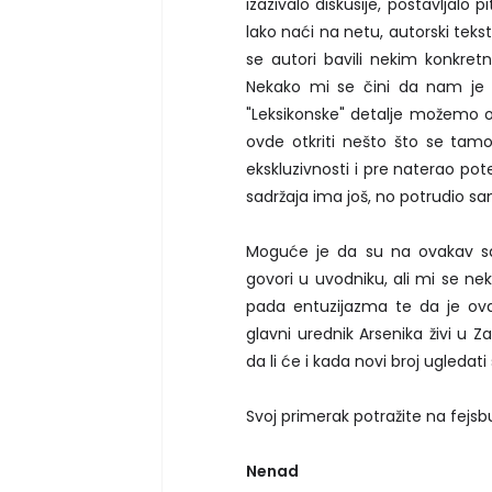
izazivalo diskusije, postavljalo 
lako naći na netu, autorski teksto
se autori bavili nekim konkret
Nekako mi se čini da nam je 
"Leksikonske" detalje možemo 
ovde otkriti nešto što se tam
ekskluzivnosti i pre naterao pot
sadržaja ima još, no potrudio s
Moguće je da su na ovakav sas
govori u uvodniku, ali mi se ne
pada entuzijazma te da je ovaj
glavni urednik Arsenika živi u 
da li će i kada novi broj ugledati
Svoj primerak potražite na fejsbu
Nenad