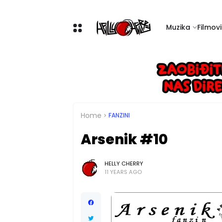
Muzika
Filmovi 
Home
FANZINI
Arsenik #10
HELLY CHERRY
11 YEARS AGO