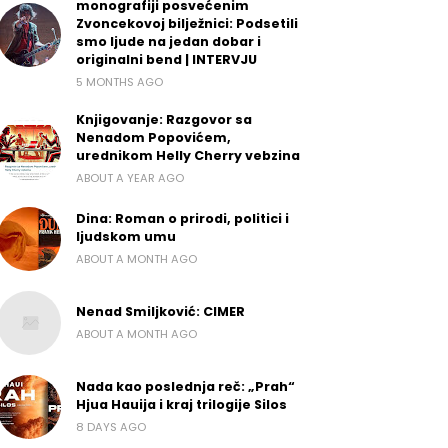
monografiji posvećenim
Zvoncekovoj bilježnici: Podsetili
smo ljude na jedan dobar i
originalni bend | INTERVJU
5 MONTHS AGO
Knjigovanje: Razgovor sa
Nenadom Popovićem,
urednikom Helly Cherry vebzina
ABOUT A YEAR AGO
Dina: Roman o prirodi, politici i
ljudskom umu
ABOUT A MONTH AGO
Nenad Smiljković: CIMER
ABOUT A MONTH AGO
Nada kao poslednja reč: „Prah“
Hjua Hauija i kraj trilogije Silos
8 DAYS AGO