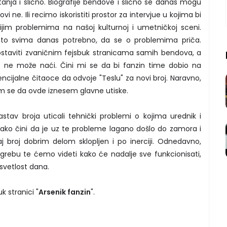
pitanja i slično. Biografije bendove i slično se danas mogu
vi ne. Ili recimo iskoristiti prostor za intervjue u kojima bi
nijim problemima na našoj kulturnoj i umetničkoj sceni.
to svima danas potrebno, da se o problemima priča.
ostaviti zvaničnim fejsbuk stranicama samih bendova, a
o ne može naći. Čini mi se da bi fanzin time dobio na
encijalne čitaoce da odvoje "Teslu" za novi broj. Naravno,
am se da ovde iznesem glavne utiske.
tav broja uticali tehnički problemi o kojima urednik i
kako čini da je uz te probleme lagano došlo do zamora i
 broj dobrim delom sklopljen i po inerciji. Odnedavno,
Zagrebu te ćemo videti kako će nadalje sve funkcionisati,
 svetlost dana.
k stranici "
Arsenik fanzin
".