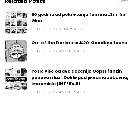
Related Posts
View all
50 godina od pokretanja fanzina „Sniffin’
Glue“
HELLY CHERRY
26 DAYS AGO
Out of the Darkness #20: Goodbye teens
HELLY CHERRY
3 MONTHS AGO
Posle više od dve decenije Oops! fanzin
ponovo izlazi: Dokle god je vama zabavno,
ima smisla | INTERVJU
HELLY CHERRY
4 MONTHS AGO