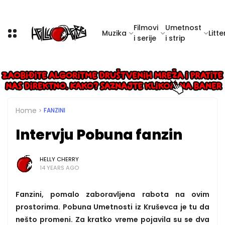
Filmovi
Umetnost
Muzika
Litte
i serije
i strip
Home
FANZINI
Intervju Pobuna fanzin
HELLY CHERRY
14 YEARS AGO
Fanzini, pomalo zaboravljena rabota na ovim
prostorima. Pobuna Umetnosti iz Kruševca je tu da
nešto promeni. Za kratko vreme pojavila su se dva