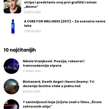
stripa i predstavio svoj prvi grafički roman
„Momo“
2 DAYS AGO
A CURE FOR WELLNESS (2017) – Za scenario nema
leka
7 DAYS AGO
10 najčitanijih
Nikola Vranjković: Poezija, rokenrol i
transcedencija otpora
3 YEARS AGO
Biohazard, Death Angel i Sworn Enemy: Tri
decenije žestine stale u jednu noć
8 DAYS AGO
7 zanimljivosti koje (ni)ste znali o filmu „Širom
zatvorenih očiju“