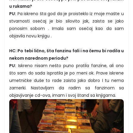
u rukama?
PU:
Pa iskreno šta god da je proisteklo iz moje mašte u
stvarnosti osećaj je bio silovito jak, zaista se jako
ponosim sobom . Imala sam osećaj kao da sam
objavila novu knjigu .
HC: Po tebi lično, šta fanzinu fali i na čemu bi radila u
nekom narednom periodu?
PU:
Iskreno nisam nešto puno pratila fanzine, ali ono
što sam do sada ispratila je po meni ok. Prave iskrene
umetničke duše to rade zaista jako dobro I tu nema
zamerki. Nastavljam da radim sa fanzinom sa
objavjivanje cd-ova, imam i svoj štand sa knjigama.