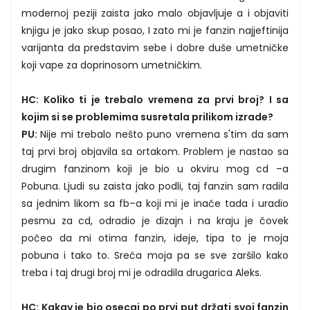
modernoj peziji zaista jako malo objavljuje a i objaviti
knjigu je jako skup posao, I zato mi je fanzin najjeftinija
varijanta da predstavim sebe i dobre duše umetničke
koji vape za doprinosom umetničkim.
HC: Koliko ti je trebalo vremena za prvi broj? I sa
kojim si se problemima susretala prilikom izrade?
PU:
Nije mi trebalo nešto puno vremena s'tim da sam
taj prvi broj objavila sa ortakom. Problem je nastao sa
drugim fanzinom koji je bio u okviru mog cd –a
Pobuna. Ljudi su zaista jako podli, taj fanzin sam radila
sa jednim likom sa fb–a koji mi je inače tada i uradio
pesmu za cd, odradio je dizajn i na kraju je čovek
počeo da mi otima fanzin, ideje, tipa to je moja
pobuna i tako to. Sreća moja pa se sve zaršilo kako
treba i taj drugi broj mi je odradila drugarica Aleks.
HC: Kakav je bio osecaj po prvi put držati svoj fanzin