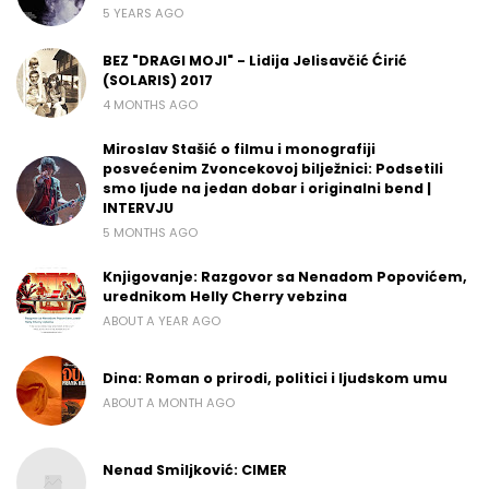
5 YEARS AGO
BEZ "DRAGI MOJI" - Lidija Jelisavčić Ćirić
(SOLARIS) 2017
4 MONTHS AGO
Miroslav Stašić o filmu i monografiji
posvećenim Zvoncekovoj bilježnici: Podsetili
smo ljude na jedan dobar i originalni bend |
INTERVJU
5 MONTHS AGO
Knjigovanje: Razgovor sa Nenadom Popovićem,
urednikom Helly Cherry vebzina
ABOUT A YEAR AGO
Dina: Roman o prirodi, politici i ljudskom umu
ABOUT A MONTH AGO
Nenad Smiljković: CIMER