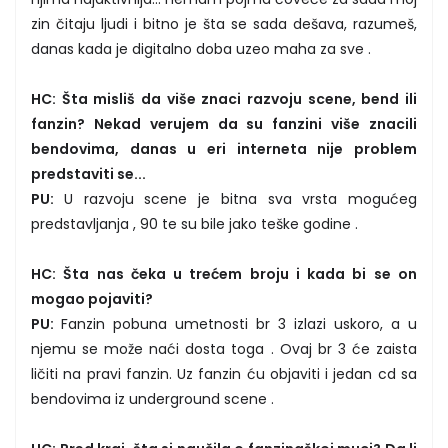
zin čitaju ljudi i bitno je šta se sada dešava, razumeš,
danas kada je digitalno doba uzeo maha za sve .
HC: Šta misliš da više znaci razvoju scene, bend ili
fanzin? Nekad verujem da su fanzini više znacili
bendovima, danas u eri interneta nije problem
predstaviti se...
PU:
U razvoju scene je bitna sva vrsta mogućeg
predstavljanja , 90 te su bile jako teške godine .
HC: Šta nas čeka u trećem broju i kada bi se on
mogao pojaviti?
PU:
Fanzin pobuna umetnosti br 3 izlazi uskoro, a u
njemu se može naći dosta toga . Ovaj br 3 će zaista
ličiti na pravi fanzin. Uz fanzin ću objaviti i jedan cd sa
bendovima iz underground scene .