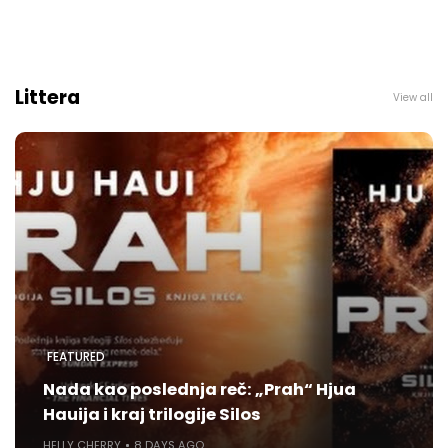
Littera
View all
FEATURED
Nada kao poslednja reč: „Prah“ Hjua
Hauija i kraj trilogije Silos
HELLY CHERRY
8 DAYS AGO