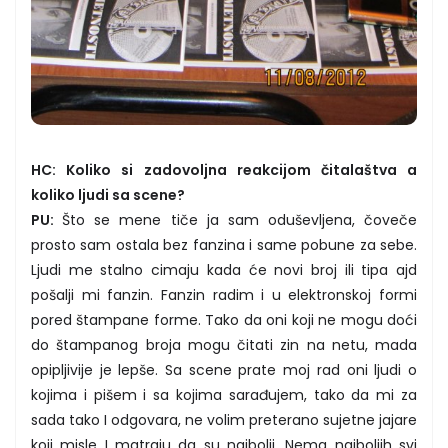
HC: Koliko si zadovoljna reakcijom čitalaštva a
koliko ljudi sa scene?
PU:
Što se mene tiče ja sam oduševljena, čoveče
prosto sam ostala bez fanzina i same pobune za sebe.
Ljudi me stalno cimaju kada će novi broj ili tipa ajd
pošalji mi fanzin. Fanzin radim i u elektronskoj formi
pored štampane forme. Tako da oni koji ne mogu doći
do štampanog broja mogu čitati zin na netu, mada
opipljivije je lepše. Sa scene prate moj rad oni ljudi o
kojima i pišem i sa kojima sarađujem, tako da mi za
sada tako I odgovara, ne volim preterano sujetne jajare
koji misle I matraju da su najbolji. Nema najboljih svi