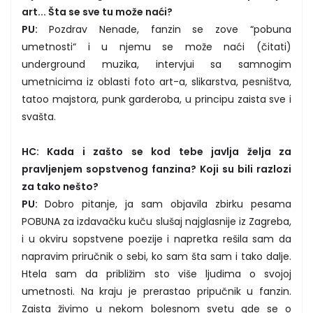
art... Šta se sve tu može naći?
PU:
Pozdrav Nenade, fanzin se zove “pobuna
umetnosti“ i u njemu se može naći (čitati)
underground muzika, intervjui sa samnogim
umetnicima iz oblasti foto art-a, slikarstva, pesništva,
tatoo majstora, punk garderoba, u principu zaista sve i
svašta.
HC: Kada i zašto se kod tebe javlja želja za
pravljenjem sopstvenog fanzina? Koji su bili razlozi
za tako nešto?
PU:
Dobro pitanje, ja sam objavila zbirku pesama
POBUNA za izdavačku kuču slušaj najglasnije iz Zagreba,
i u okviru sopstvene poezije i napretka rešila sam da
napravim priručnik o sebi, ko sam šta sam i tako dalje.
Htela sam da približim sto više ljudima o svojoj
umetnosti. Na kraju je prerastao pripučnik u fanzin.
Zaista živimo u nekom bolesnom svetu gde se o