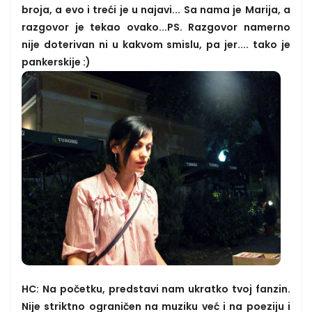
broja, a evo i treći je u najavi... Sa nama je Marija, a
razgovor je tekao ovako...PS. Razgovor namerno
nije doterivan ni u kakvom smislu, pa jer.... tako je
pankerskije :)
HC: Na početku, predstavi nam ukratko tvoj fanzin.
Nije striktno ograničen na muziku već i na poeziju i