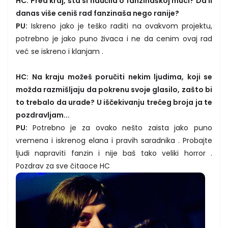
HC: Pred kraj, šta si naučila o fanzinaškoj muci? Da li
danas više ceniš rad fanzinaša nego ranije?
PU:
Iskreno jako je teško raditi na ovakvom projektu,
potrebno je jako puno živaca i ne da cenim ovaj rad
već se iskreno i klanjam .
HC: Na kraju možeš poručiti nekim ljudima, koji se
možda razmišljaju da pokrenu svoje glasilo, zašto bi
to trebalo da urade? U iščekivanju trećeg broja ja te
pozdravljam...
PU:
Potrebno je za ovako nešto zaista jako puno
vremena i iskrenog elana i pravih saradnika . Probajte
ljudi napraviti fanzin i nije baš tako veliki horror .
Pozdrav za sve čitaoce HC