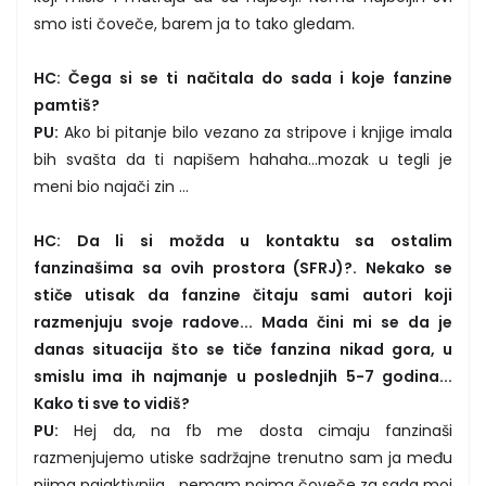
smo isti čoveče, barem ja to tako gledam.
HC: Čega si se ti načitala do sada i koje fanzine
pamtiš?
PU:
Ako bi pitanje bilo vezano za stripove i knjige imala
bih svašta da ti napišem hahaha…mozak u tegli je
meni bio najači zin …
HC: Da li si možda u kontaktu sa ostalim
fanzinašima sa ovih prostora (SFRJ)?. Nekako se
stiče utisak da fanzine čitaju sami autori koji
razmenjuju svoje radove... Mada čini mi se da je
danas situacija što se tiče fanzina nikad gora, u
smislu ima ih najmanje u poslednjih 5-7 godina...
Kako ti sve to vidiš?
PU:
Hej da, na fb me dosta cimaju fanzinaši
razmenjujemo utiske sadržajne trenutno sam ja među
njima najaktivnija… nemam pojma čoveče za sada moj