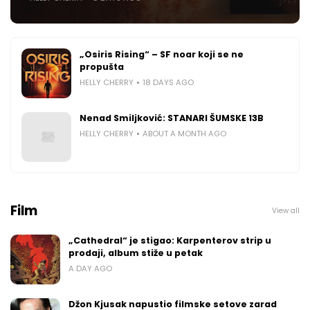
„Osiris Rising“ – SF noar koji se ne
propušta
HELLY CHERRY
18 DAYS AGO
Nenad Smiljković: STANARI ŠUMSKE 13B
HELLY CHERRY
ABOUT A MONTH AGO
Film
View all
„Cathedral“ je stigao: Karpenterov strip u
prodaji, album stiže u petak
A DAY AGO
Džon Kjusak napustio filmske setove zarad