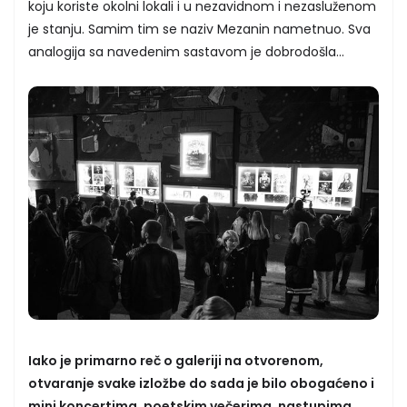
koju koriste okolni lokali i u nezavidnom i nezasluženom
je stanju. Samim tim se naziv Mezanin nametnuo. Sva
analogija sa navedenim sastavom je dobrodošla...
Iako je primarno reč o galeriji na otvorenom,
otvaranje svake izložbe do sada je bilo obogaćeno i
mini koncertima, poetskim večerima, nastupima