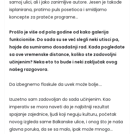
samoj ulici, ali i jako zanimljive autore. Jesen je takođe
isplanirana, pratimo puls posetioca i smišljamo
koncepte za prateće programe...
Prošlo je više od pola godine od kako galerija
funkcioniše. Do sada su se već slegli neki utisci pa,
hajde da sumiramo dosadašnji rad. Kada pogledate
sa ove vremenske distance, koliko ste zadovoljni
učinjenim? Neka eto to bude i neki zaključak ovog
našeg razgovora.
Da izbegnemo floskule da uvek može bolje....
Izuzetno sam zadovoljan do sada učinjenim. Kao
imperativ se mora naveti da je najbitniji rezultat
spajanje zajednice, ljudi koji neguju kulturu, početak
novog izgleda same Balkanske ulice, i onog što je naša
glavna poruka, da se sa malo, ipak može mnogo...