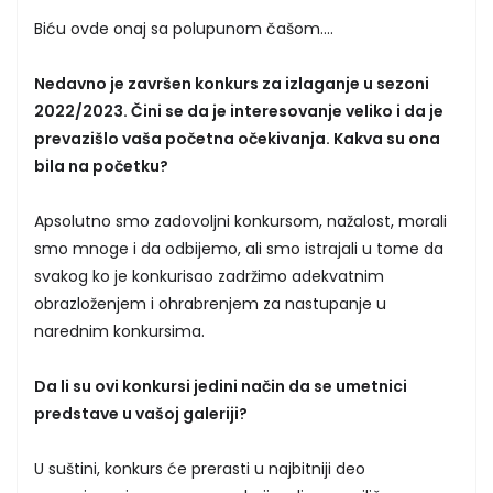
Biću ovde onaj sa polupunom čašom....
Nedavno je završen konkurs za izlaganje u sezoni
2022/2023. Čini se da je interesovanje veliko i da je
prevazišlo vaša početna očekivanja. Kakva su ona
bila na početku?
Apsolutno smo zadovoljni konkursom, nažalost, morali
smo mnoge i da odbijemo, ali smo istrajali u tome da
svakog ko je konkurisao zadržimo adekvatnim
obrazloženjem i ohrabrenjem za nastupanje u
narednim konkursima.
Da li su ovi konkursi jedini način da se umetnici
predstave u vašoj galeriji?
U suštini, konkurs će prerasti u najbitniji deo