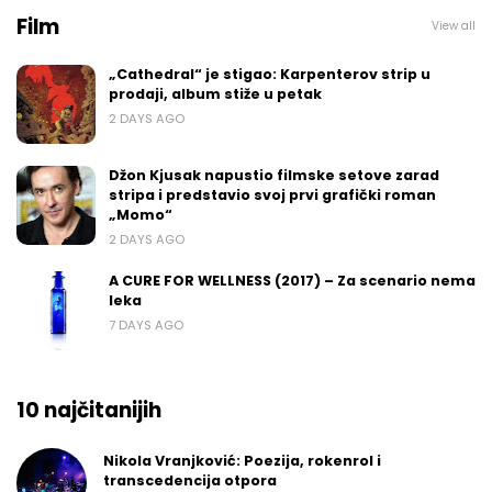
Film
View all
„Cathedral“ je stigao: Karpenterov strip u
prodaji, album stiže u petak
2 DAYS AGO
Džon Kjusak napustio filmske setove zarad
stripa i predstavio svoj prvi grafički roman
„Momo“
2 DAYS AGO
A CURE FOR WELLNESS (2017) – Za scenario nema
leka
7 DAYS AGO
10 najčitanijih
Nikola Vranjković: Poezija, rokenrol i
transcedencija otpora