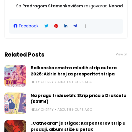
Sa
Predragom Stamenkovićem
razgovarao
Nenad
Facebook
Related Posts
View all
Balkanska smotra mladih strip autora
2026: Akirin broj za prosperitet stripa
HELLY CHERRY
ABOUT 5 HOURS AGO
Na pragu tridesetih: Strip priča o Drakčetu
(S01E14)
HELLY CHERRY
ABOUT 5 HOURS AGO
„Cathedral“ je stigao: Karpenterov strip u
prodaji, album stiže u petak