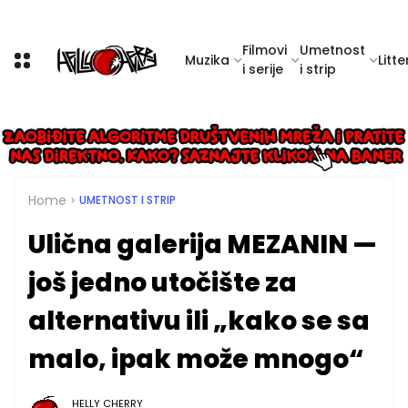
Filmovi
Umetnost
Muzika
Litte
i serije
i strip
Home
UMETNOST I STRIP
Ulična galerija MEZANIN —
još jedno utočište za
alternativu ili „kako se sa
malo, ipak može mnogo“
HELLY CHERRY