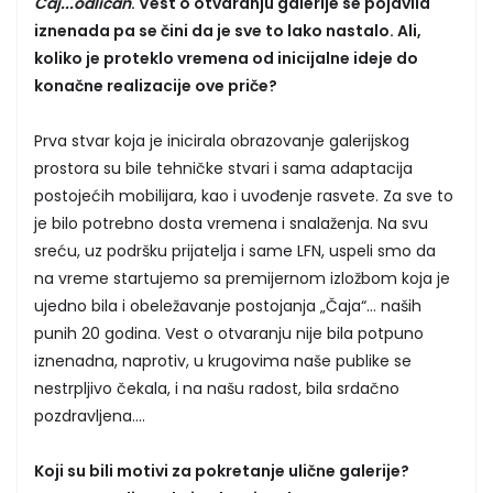
Čaj...odličan
. Vest o otvaranju galerije se pojavila
iznenada pa se čini da je sve to lako nastalo. Ali,
koliko je proteklo vremena od inicijalne ideje do
konačne realizacije ove priče?
Prva stvar koja je inicirala obrazovanje galerijskog
prostora su bile tehničke stvari i sama adaptacija
postojećih mobilijara, kao i uvođenje rasvete. Za sve to
je bilo potrebno dosta vremena i snalaženja. Na svu
sreću, uz podršku prijatelja i same LFN, uspeli smo da
na vreme startujemo sa premijernom izložbom koja je
ujedno bila i obeležavanje postojanja „Čaja“... naših
punih 20 godina. Vest o otvaranju nije bila potpuno
iznenadna, naprotiv, u krugovima naše publike se
nestrpljivo čekala, i na našu radost, bila srdačno
pozdravljena....
Koji su bili motivi za pokretanje ulične galerije?