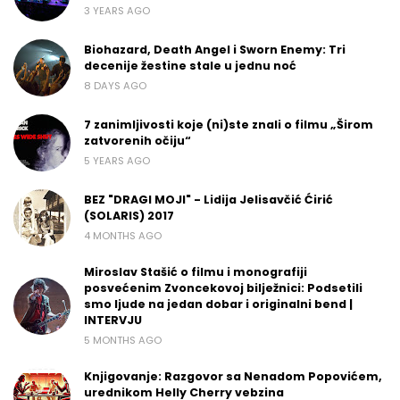
3 YEARS AGO
Biohazard, Death Angel i Sworn Enemy: Tri
decenije žestine stale u jednu noć
8 DAYS AGO
7 zanimljivosti koje (ni)ste znali o filmu „Širom
zatvorenih očiju“
5 YEARS AGO
BEZ "DRAGI MOJI" - Lidija Jelisavčić Ćirić
(SOLARIS) 2017
4 MONTHS AGO
Miroslav Stašić o filmu i monografiji
posvećenim Zvoncekovoj bilježnici: Podsetili
smo ljude na jedan dobar i originalni bend |
INTERVJU
5 MONTHS AGO
Knjigovanje: Razgovor sa Nenadom Popovićem,
urednikom Helly Cherry vebzina