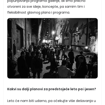
popunjavanja programa galerije, ali smo prilično
otvoreni za sve ideje, koncepte, pa samim tim i
fleksibilnost glavnog plana i programa.
Kakvi su dalji planovi za predstojeće leto pa i jesen?
Leto će nam biti udarno, pa očekujte više dešavanja u