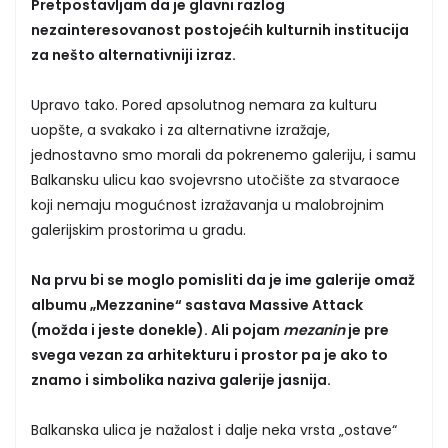
Pretpostavljam da je glavni razlog
nezainteresovanost postojećih kulturnih institucija
za nešto alternativniji izraz.
Upravo tako. Pored apsolutnog nemara za kulturu
uopšte, a svakako i za alternativne izražaje,
jednostavno smo morali da pokrenemo galeriju, i samu
Balkansku ulicu kao svojevrsno utočište za stvaraoce
koji nemaju mogućnost izražavanja u malobrojnim
galerijskim prostorima u gradu.
Na prvu bi se moglo pomisliti da je ime galerije omaž
albumu „Mezzanine“ sastava Massive Attack
(možda i jeste donekle). Ali pojam
mezanin
je pre
svega vezan za arhitekturu i prostor pa je ako to
znamo i simbolika naziva galerije jasnija.
Balkanska ulica je nažalost i dalje neka vrsta „ostave“