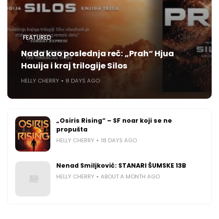
FEATURED
Nada kao poslednja reč: „Prah“ Hjua
Hauija i kraj trilogije Silos
HELLY CHERRY
8 DAYS AGO
„Osiris Rising“ – SF noar koji se ne
propušta
HELLY CHERRY
18 DAYS AGO
Nenad Smiljković: STANARI ŠUMSKE 13B
HELLY CHERRY
ABOUT A MONTH AGO