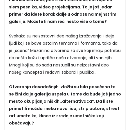
slem pesnika, video projekcijama. To je još jedan
primer da idete korak dalje u odnosu na mejnstrim
galerije. Možete li nam reći nešto više o tome?
Svakako su neizostavni deo našeg izražavanja i ideje
ljudi koji se bave ostalim temama i formama, tako da
je „scena“ Mezanina otvorena za sve koji imaju potrebu
da nešto kažu i upriliče naša otvaranja, ali i van njih.
Mnogi koji su do sada nastupili su neizostavni deo
našeg koncepta i redovni saborci i publika...
Otvaranja dosadašnjih izložbi su bila posećena te
se čini da je galerija uspela u tome da bude još jedno
mesto okupljanja niških „alternativaca“. Da li ste
primetili možda i neka nova lica, strip autore, street
art umetnike, klince iz srednje umetničke koji
obećavaju?