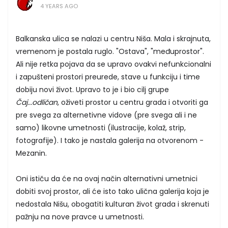
4 YEARS AGO
Balkanska ulica se nalazi u centru Niša. Mala i skrajnuta,
vremenom je postala ruglo. "Ostava", "međuprostor".
Ali nije retka pojava da se upravo ovakvi nefunkcionalni
i zapušteni prostori preurede, stave u funkciju i time
dobiju novi život. Upravo to je i bio cilj grupe
Čaj...odličan
, oživeti prostor u centru grada i otvoriti ga
pre svega za alternetivne vidove (pre svega ali i ne
samo) likovne umetnosti (ilustracije, kolaž, strip,
fotografije). I tako je nastala galerija na otvorenom -
Mezanin.
Oni ističu da će na ovaj način alternativni umetnici
dobiti svoj prostor, ali će isto tako ulična galerija koja je
nedostala Nišu, obogatiti kulturan život grada i skrenuti
pažnju na nove pravce u umetnosti.