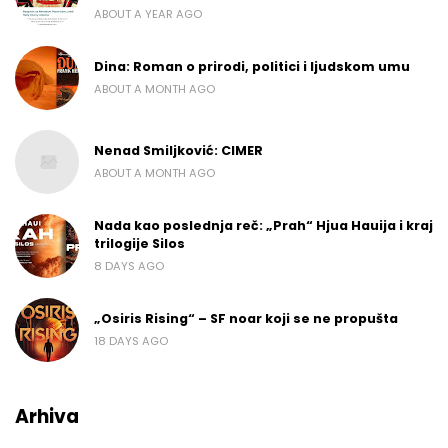
ABOUT A YEAR AGO
Dina: Roman o prirodi, politici i ljudskom umu
ABOUT A MONTH AGO
Nenad Smiljković: CIMER
ABOUT A MONTH AGO
Nada kao poslednja reč: „Prah“ Hjua Hauija i kraj
trilogije Silos
8 DAYS AGO
„Osiris Rising“ – SF noar koji se ne propušta
18 DAYS AGO
Arhiva