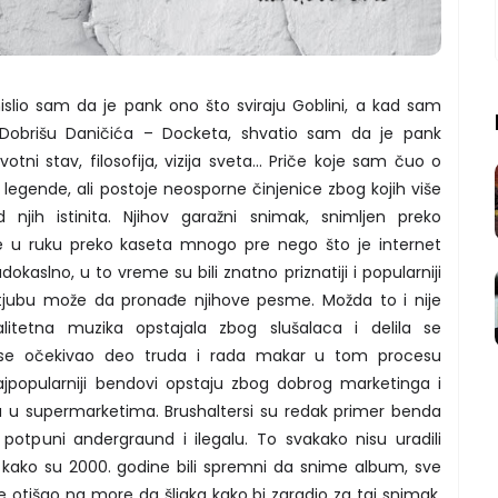
slio sam da je pank ono što sviraju Goblini, a kad sam
Dobrišu Daničića – Docketa, shvatio sam da je pank
tni stav, filosofija, vizija sveta... Priče koje sam čuo o
gende, ali postoje neosporne činjenice zbog kojih više
ih istinita. Njihov garažni snimak, snimljen preko
ke u ruku preko kaseta mnogo pre nego što je internet
kaslno, u to vreme su bili znatno priznatiji i popularniji
jubu može da pronađe njihove pesme. Možda to i nije
alitetna muzika opstajala zbog slušalaca i delila se
e se očekivao deo truda i rada makar u tom procesu
ajpopularniji bendovi opstaju zbog dobrog marketinga i
ba u supermarketima. Brushaltersi su redak primer benda
 potpuni andergraund i ilegalu. To svakako nisu uradili
o kako su 2000. godine bili spremni da snime album, sve
e otišao na more da šljaka kako bi zaradio za taj snimak.