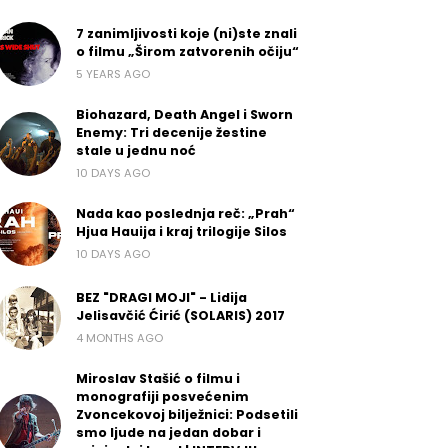
7 zanimljivosti koje (ni)ste znali
o filmu „Širom zatvorenih očiju“
5 YEARS AGO
Biohazard, Death Angel i Sworn
Enemy: Tri decenije žestine
stale u jednu noć
10 DAYS AGO
Nada kao poslednja reč: „Prah“
Hjua Hauija i kraj trilogije Silos
10 DAYS AGO
BEZ "DRAGI MOJI" - Lidija
Jelisavčić Ćirić (SOLARIS) 2017
4 MONTHS AGO
Miroslav Stašić o filmu i
monografiji posvećenim
Zvoncekovoj bilježnici: Podsetili
smo ljude na jedan dobar i