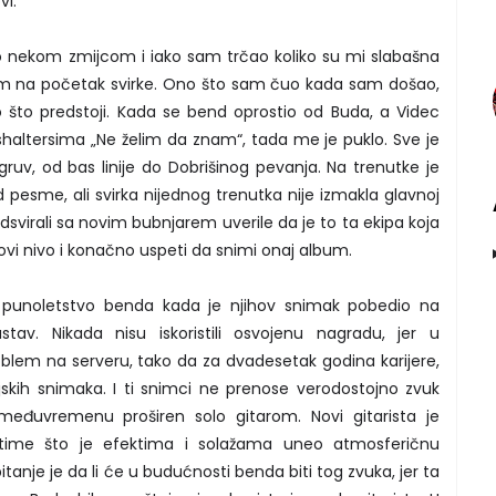
vi.
o nekom zmijcom i iako sam trčao koliko su mi slabašna
sam na početak svirke. Ono što sam čuo kada sam došao,
 što predstoji. Kada se bend oprostio od Buda, a Videc
ushaltersima „Ne želim da znam“, tada me je puklo. Sve je
gruv, od bas linije do Dobrišinog pevanja. Na trenutke je
 pesme, ali svirka nijednog trenutka nije izmakla glavnoj
u odsvirali sa novim bubnjarem uverile da je to ta ekipa koja
ovi nivo i konačno uspeti da snimi onaj album.
o punoletstvo benda kada je njihov snimak pobedio na
tav. Nikada nisu iskoristili osvojenu nagradu, jer u
lem na serveru, tako da za dvadesetak godina karijere,
skih snimaka. I ti snimci ne prenose verodostojno zvuk
međuvremenu proširen solo gitarom. Novi gitarista je
 time što je efektima i solažama uneo atmosferičnu
anje je da li će u budućnosti benda biti tog zvuka, jer ta