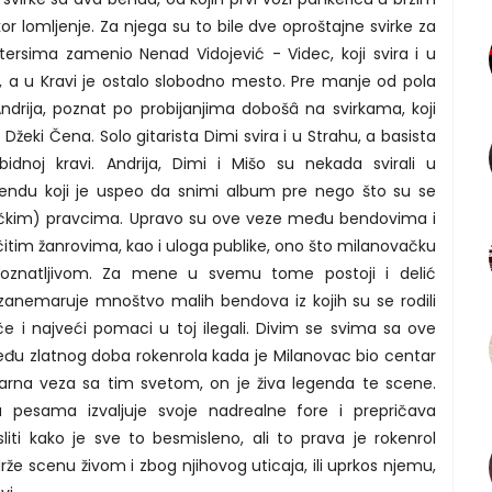
or lomljenje. Za njega su to bile dve oproštajne svirke za
tersima zamenio Nenad Vidojević - Videc, koji svira i u
, a u Kravi je ostalo slobodno mesto. Pre manje od pola
drija, poznat po probijanjima dobošâ na svirkama, koji
eki Čena. Solo gitarista Dimi svira i u Strahu, a basista
bidnoj kravi. Andrija, Dimi i Mišo su nekada svirali u
 bendu koji je uspeo da snimi album pre nego što su se
muzičkim) pravcima. Upravo su ove veze među bendovima i
ličitim žanrovima, kao i uloga publike, ono što milanovačku
poznatljivom. Za mene u svemu tome postoji i delić
ja zanemaruje mnoštvo malih bendova iz kojih su se rodili
iče i najveći pomaci u toj ilegali. Divim se svima sa ove
sleđu zlatnog doba rokenrola kada je Milanovac bio centar
tvarna veza sa tim svetom, on je živa legenda te scene.
pesama izvaljuje svoje nadrealne fore i prepričava
ti kako je sve to besmisleno, ali to prava je rokenrol
i drže scenu živom i zbog njihovog uticaja, ili uprkos njemu,