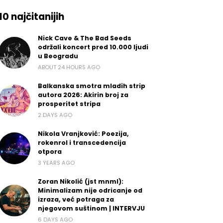
10 najčitanijih
Nick Cave & The Bad Seeds
održali koncert pred 10.000 ljudi
u Beogradu
ABOUT 24 HOURS AGO
Balkanska smotra mladih strip
autora 2026: Akirin broj za
prosperitet stripa
2 DAYS AGO
Nikola Vranjković: Poezija,
rokenrol i transcedencija
otpora
3 YEARS AGO
Zoran Nikolić (jst mnml):
Minimalizam nije odricanje od
izraza, već potraga za
njegovom suštinom | INTERVJU
6 DAYS AGO