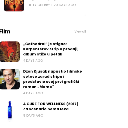
HELLY CHERRY
20 DAYS AGO
Film
View all
„Cathedral“ je stigao:
Karpenterov strip u prodaji,
album stiže u petak
4 DAYS AGO
Džon Kjusak napustio filmske
setove zarad stripa i
predstavio svoj prvi grafički
roman „Momo“
4 DAYS AGO
A CURE FOR WELLNESS (2017) –
Za scenario nema leka
9 DAYS AGO