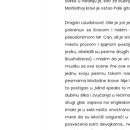
svirka u nedelju je, kao za bubnj
Morbidnoj kravi je ostao Pale gita
Dragan Laudanović Gile je još j
pokrenuo sa Kravom i nekim s
pseudonimom Mr. Can, ali je ist
mesto prozom i sjajnom poezij
jeziku, obeležili su pesme drugi
Brushaltersa) i mislim da je on j
muziku sa ove scene. Pre ove sv
jednu svoju pesmu tokom nastu
pesmama Morbidne krave. Nije lak
to postigao u „Mind speaks to mi
dubinu slika i zvučanja u rečima
drugi glas zapeva na englesko
imalo je u sebi nešto onostrano. 
mere da su iskočili osigurači u
posvećena svim devojkama... neu