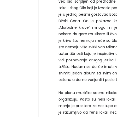
već bio iscrpljen od prethodne s
tako i zbog Gila koji je iznosio 
je u jednoj pesmi gostovao Božo 
Džeki Čena. On je pokazao kak
„Morbidne krave“ mnogo mi je 
nekom drugom muzikom ili živom
je krivo što nemaju sreće sa č
što nemaju više svirki van Milano
autentičnosti koja je inspirativ
vidi poznavanje drugog jezika 
tržištu. Nadam se da će imati
snimiti jedan album sa svim on
ostanu u demo varijanti i posle t
Na planu muzičke scene nikako 
organizuju. Pošto su neki lokali
manje je prostora za nastupe au
je razumljivo da fensi lokali ne