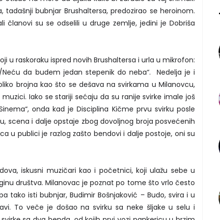
, tadašnji bubnjar Brushaltersa, predozirao se heroinom.
 članovi su se odselili u druge zemlje, jedini je Dobriša
ji u raskoraku ispred novih Brushaltersa i urla u mikrofon:
em/Neću da budem jedan stepenik do neba“. Nedelja je i
oliko brojna kao što se dešava na svirkama u Milanovcu,
 muzici. Iako se stariji sećaju da su ranije svirke imale još
„Sinema“, onda kad je Disciplina Kičme prvu svirku posle
, scena i dalje opstaje zbog dovoljnog broja posvećenih
aca u publici je razlog zašto bendovi i dalje postoje, oni su
endova, iskusni muzičari kao i početnici, koji ulažu sebe u
ginu društva. Milanovac je poznat po tome što vrlo često
, pa tako isti bubnjar, Budimir Bošnjaković – Budo, svira i u
avi. To veče je došao na svirku sa neke šljake u selu i
 svirke sa dva benda, od kojih prvi vozi pankericu u brzim