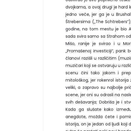
dvojkama, a ovaj drugi je hard k
jedno veče, jer ga je u Brushal
Štrebersima („The Schtrebers“)
godine, na tom mestu je bio An
sada svira samo sa Strahom od Dž
Mišo, ranije je svirao i u Mor
„Promašenoj investiciji“, pank
članovi razišli u različitim (
muzičari koji se ostvaruju u raz
scenu čini tako jakom i pre
mitološkog, jer rokenrol istori
veliki, a zapravo su najbolje pr
scene, jer oni su odrasli na na
svih dešavanja; Dobriša je i s
Kada ga slušate kako između 
anegdote, možda ćete i pomisli
istorija, on je jedan od ljudi koj