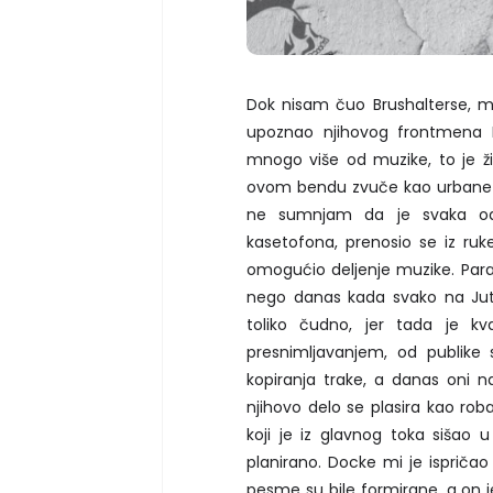
Dok nisam čuo Brushalterse, mi
upoznao njihovog frontmena 
mnogo više od muzike, to je živo
ovom bendu zvuče kao urbane le
ne sumnjam da je svaka od nj
kasetofona, prenosio se iz ru
omogućio deljenje muzike. Parado
nego danas kada svako na Jut
toliko čudno, jer tada je kv
presnimljavanjem, od publik
kopiranja trake, a danas oni n
njihovo delo se plasira kao ro
koji je iz glavnog toka sišao u
planirano. Docke mi je ispriča
pesme su bile formirane, a on j