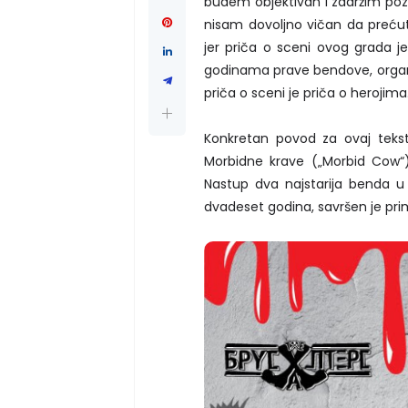
budem objektivan i zadržim pozi
nisam dovoljno vičan da preću
jer priča o sceni ovog grada je
godinama prave bendove, organizu
priča o sceni je priča o herojima
Konkretan povod za ovaj tekst 
Morbidne krave („Morbid Cow“)
Nastup dva najstarija benda u
dvadeset godina, savršen je pri