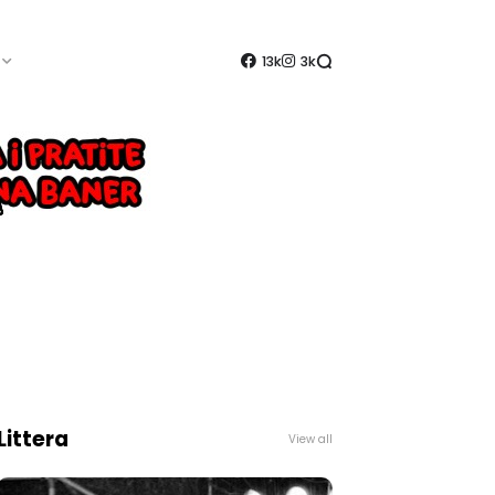
13k
3k
Littera
View all