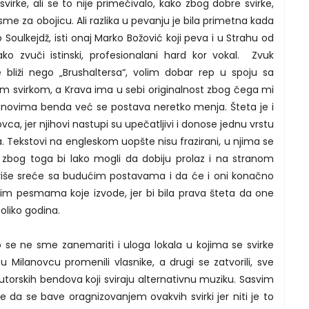
virke, ali se to nije primećivalo, kako zbog dobre svirke,
pesme za obojicu. Ali razlika u pevanju je bila primetna kada
Soulkejdž, isti onaj Marko Božović koji peva i u Strahu od
o zvuči istinski, profesionalani hard kor vokal. Zvuk
bliži nego „Brushaltersa“, volim dobar rep u spoju sa
 svirkom, a Krava ima u sebi originalnost zbog čega mi
lanovima benda već se postava neretko menja. Šteta je i
vca, jer njihovi nastupi su upečatljivi i donose jednu vrstu
na. Tekstovi na engleskom uopšte nisu frazirani, u njima se
i zbog toga bi lako mogli da dobiju prolaz i na stranom
 više sreće sa budućim postavama i da će i oni konačno
im pesmama koje izvode, jer bi bila prava šteta da one
oliko godina.
se ne sme zanemariti i uloga lokala u kojima se svirke
 u Milanovcu promenili vlasnike, a drugi se zatvorili, sve
torskih bendova koji sviraju alternativnu muziku. Sasvim
će da se bave oragnizovanjem ovakvih svirki jer niti je to