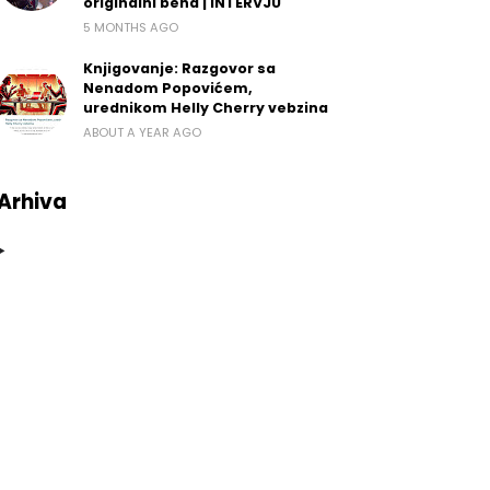
originalni bend | INTERVJU
5 MONTHS AGO
Knjigovanje: Razgovor sa
Nenadom Popovićem,
urednikom Helly Cherry vebzina
ABOUT A YEAR AGO
Arhiva