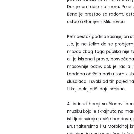
Dok je on radio na moru, Prksna
Bend je prestao sa radom, ostali
ostao u Gornjem Milanovcu.
Petnaestak godina kasnije, on sto
„Ja, ja ne želim da se probij
možda zbog toga publika nije t
ali je iskrena i prava, posvećena
masovnije odziv, dok je radila 
Londona održala baš u tom klubu
slušalaca. I svaki od tih pojedin
ti koji celoj priči daju smisao.
Ali istinski heroji su članovi b
muziku koja je skrajnuta na mar
isti ljudi sviraju u više bendova
Brushaltersima i u Morbidnoj kr
odsvirao je dve poprilično teške