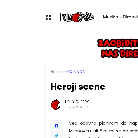
Muzika
Filmovi 
Home
KOLUMNA
Heroji scene
HELLY CHERRY
11 YEARS AGO
Već odavno planiram da napi
Milanovcu, ali čini mi se da s