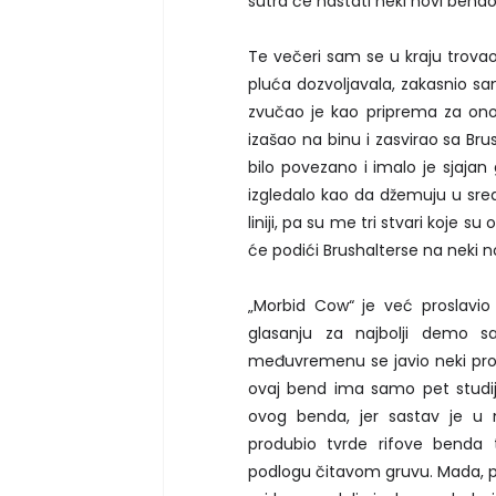
sutra će nastati neki novi bendo
Te večeri sam se u kraju trova
pluća dozvoljavala, zakasnio 
zvučao je kao priprema za ono
izašao na binu i zasvirao sa Br
bilo povezano i imalo je sjajan 
izgledalo kao da džemuju u sred
liniji, pa su me tri stvari koje s
će podići Brushalterse na neki n
„Morbid Cow“ je već proslavi
glasanju za najbolji demo sas
međuvremenu se javio neki prob
ovaj bend ima samo pet studij
ovog benda, jer sastav je u 
produbio tvrde rifove benda
podlogu čitavom gruvu. Mada, pit