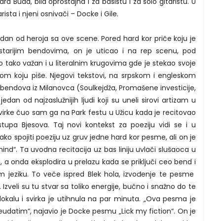
ara Buda, bila oproštajna i za basistu i za solo gitaristu. U
rista i njeni osnivači – Docke i Gile.
edan od heroja sa ove scene. Pored hard kor priče koju je
tarijim bendovima, on je uticao i na rep scenu, pod
o tako važan i u literalnim krugovima gde je stekao svoje
om koju piše. Njegovi tekstovi, na srpskom i engleskom
h bendova iz Milanovca (Soulkejdža, Promašene investicije,
edan od najzaslužnijih ljudi koji su uneli sirovi artizam u
irke čuo sam ga na Park festu u Užicu kada je recitovao
pa Bjesova. Taj novi kontekst za poeziju vidi se i u
o spojiti poeziju uz gruv jedne hard kor pesme, ali on je
nd“. Ta uvodna recitacija uz bas liniju uvlači slušaoca u
, a onda eksplodira u prelazu kada se priključi ceo bend i
m jeziku. To veče ispred Blek hola, izvođenje te pesme
Izveli su tu stvar sa toliko energije, bučno i snažno do te
 lokalu i svirka je utihnula na par minuta. „Ova pesma je
datim“, najavio je Docke pesmu „Lick my fiction“. On je