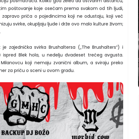
ciju posmatrača. Koliko god želeo da ostvarim distancu,
tim poštovanje koje osećam prema svakom od tih ljudi,
 zapravo priča o pojedincima koji ne odustaju, koji već
ju svirke, okupljaju ljude i drže ovo malo kulture živom;
.
je zajednička svirka Brushaltersa („The Brushalters“) i
 ispred Blek hola, u nedelju dvadeset trećeg avgusta.
 Milanovcu koji nemaju zvanični album, a sviraju preko
mer za priču o sceni u ovom gradu.