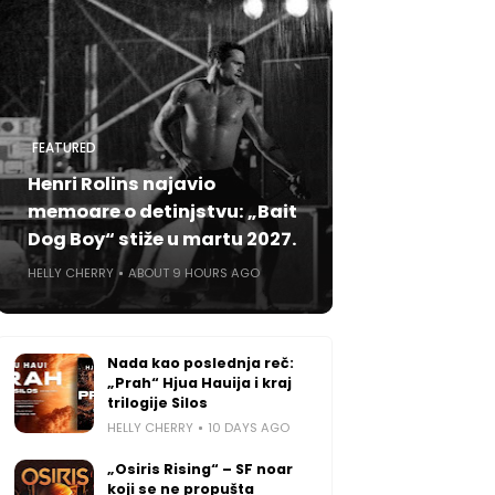
FEATURED
Henri Rolins najavio
memoare o detinjstvu: „Bait
Dog Boy“ stiže u martu 2027.
HELLY CHERRY
ABOUT 9 HOURS AGO
Nada kao poslednja reč:
„Prah“ Hjua Hauija i kraj
trilogije Silos
HELLY CHERRY
10 DAYS AGO
„Osiris Rising“ – SF noar
koji se ne propušta