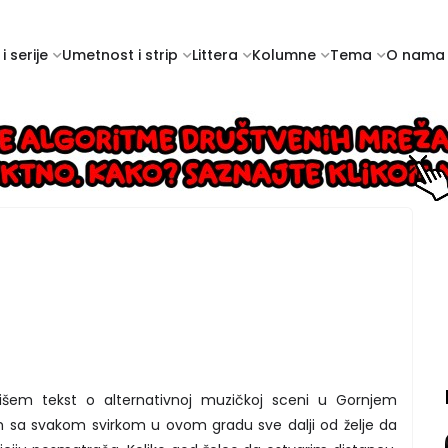
i serije
Umetnost i strip
Littera
Kolumne
Tema
O nama
šem tekst o alternativnoj muzičkoj sceni u Gornjem
am sa svakom svirkom u ovom gradu sve dalji od želje da