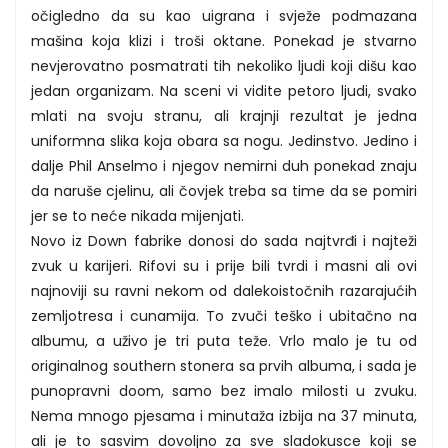
očigledno da su kao uigrana i svježe podmazana
mašina koja klizi i troši oktane. Ponekad je stvarno
nevjerovatno posmatrati tih nekoliko ljudi koji dišu kao
jedan organizam. Na sceni vi vidite petoro ljudi, svako
mlati na svoju stranu, ali krajnji rezultat je jedna
uniformna slika koja obara sa nogu. Jedinstvo. Jedino i
dalje Phil Anselmo i njegov nemirni duh ponekad znaju
da naruše cjelinu, ali čovjek treba sa time da se pomiri
jer se to neće nikada mijenjati.
Novo iz Down fabrike donosi do sada najtvrđi i najteži
zvuk u karijeri. Rifovi su i prije bili tvrdi i masni ali ovi
najnoviji su ravni nekom od dalekoistočnih razarajućih
zemljotresa i cunamija. To zvuči teško i ubitačno na
albumu, a uživo je tri puta teže. Vrlo malo je tu od
originalnog southern stonera sa prvih albuma, i sada je
punopravni doom, samo bez imalo milosti u zvuku.
Nema mnogo pjesama i minutaža izbija na 37 minuta,
ali je to sasvim dovoljno za sve sladokusce koji se