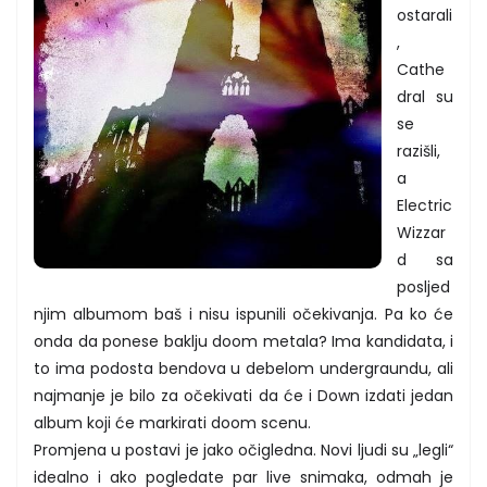
ostarali
,
Cathe
dral su
se
razišli,
a
Electric
Wizzar
d sa
posljed
njim albumom baš i nisu ispunili očekivanja. Pa ko će
onda da ponese baklju doom metala? Ima kandidata, i
to ima podosta bendova u debelom undergraundu, ali
najmanje je bilo za očekivati da će i Down izdati jedan
album koji će markirati doom scenu.
Promjena u postavi je jako očigledna. Novi ljudi su „legli“
idealno i ako pogledate par live snimaka, odmah je