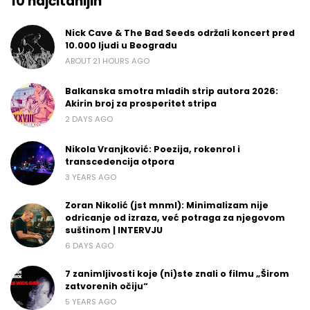
10 najčitanijih
Nick Cave & The Bad Seeds održali koncert pred
10.000 ljudi u Beogradu
ABOUT 21 HOURS AGO
Balkanska smotra mladih strip autora 2026:
Akirin broj za prosperitet stripa
2 DAYS AGO
Nikola Vranjković: Poezija, rokenrol i
transcedencija otpora
3 YEARS AGO
Zoran Nikolić (jst mnml): Minimalizam nije
odricanje od izraza, već potraga za njegovom
suštinom | INTERVJU
6 DAYS AGO
7 zanimljivosti koje (ni)ste znali o filmu „Širom
zatvorenih očiju“
5 YEARS AGO