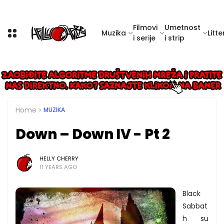
Filmovi
Umetnost
Muzika
Litte
i serije
i strip
Home
MUZIKA
Down – Down IV - Pt 2
HELLY CHERRY
11 YEARS AGO
Black
Sabbat
h su