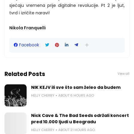
sjećaju vremena prije digitalne revolucije. Pt 2 je ljut,
tvrd i izričite naravi!
Nikola Franquelli
Facebook
Related Posts
View all
NIK KEJV ili sve što sam želeo da budem
HELLY CHERRY
ABOUT 6 HOURS AGO
Nick Cave & The Bad Seeds održali koncert
pred 10.000 ljudi u Beogradu
HELLY CHERRY
ABOUT 21 HOURS AGO