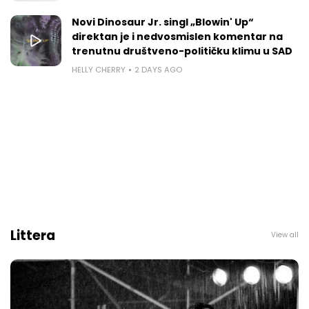
Novi Dinosaur Jr. singl „Blowin' Up“
direktan je i nedvosmislen komentar na
trenutnu društveno-političku klimu u SAD
HELLY CHERRY
2 DAYS AGO
Littera
View all