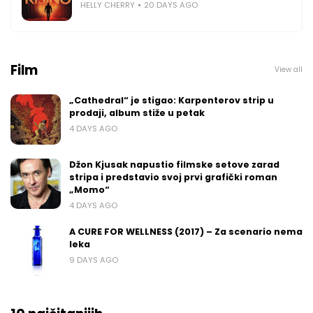
HELLY CHERRY
20 DAYS AGO
Film
View all
„Cathedral“ je stigao: Karpenterov strip u
prodaji, album stiže u petak
4 DAYS AGO
Džon Kjusak napustio filmske setove zarad
stripa i predstavio svoj prvi grafički roman
„Momo“
4 DAYS AGO
A CURE FOR WELLNESS (2017) – Za scenario nema
leka
9 DAYS AGO