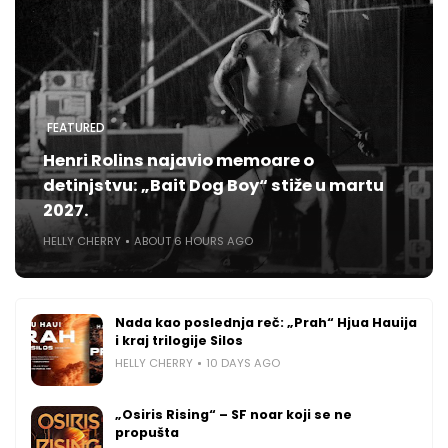
FEATURED
Henri Rolins najavio memoare o
detinjstvu: „Bait Dog Boy“ stiže u martu
2027.
HELLY CHERRY
ABOUT 6 HOURS AGO
Nada kao poslednja reč: „Prah“ Hjua Hauija
i kraj trilogije Silos
HELLY CHERRY
10 DAYS AGO
„Osiris Rising“ – SF noar koji se ne
propušta