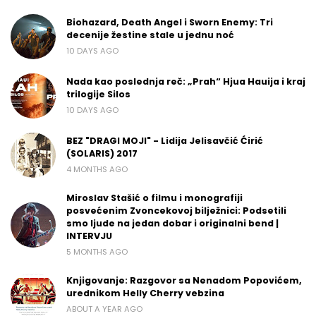
Biohazard, Death Angel i Sworn Enemy: Tri
decenije žestine stale u jednu noć
10 DAYS AGO
Nada kao poslednja reč: „Prah“ Hjua Hauija i kraj
trilogije Silos
10 DAYS AGO
BEZ "DRAGI MOJI" - Lidija Jelisavčić Ćirić
(SOLARIS) 2017
4 MONTHS AGO
Miroslav Stašić o filmu i monografiji
posvećenim Zvoncekovoj bilježnici: Podsetili
smo ljude na jedan dobar i originalni bend |
INTERVJU
5 MONTHS AGO
Knjigovanje: Razgovor sa Nenadom Popovićem,
urednikom Helly Cherry vebzina
ABOUT A YEAR AGO