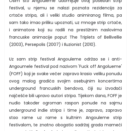
Osim što Angouleme udomljuje ovaj poseban strip
festival, u njemu se nalazi poznata rezidencija za
crtače stripa, ali i veliki studio animiranog filma, pa
sam tako imao priliku upoznati, uz mnoge strip crtače,
i animatore koji su radili na prestižnim naslovima
francuske animacije poput The Triplets of Bellivellie
(2003), Persepolis (2007) i Iluzionist (2010).
Uz sam strip festival Angouleme održao se i anti-
Angoumele festival pod nazivom 'Fuck off Angolueme'
(FOFF) koji je svake večer zapravo krasio veliku ponudu
ovog malog gradića svojim osebujnim koncertima
underground francuskih bendova, čiji su izvođači
najčešće bili upravo autori stripa. Tijekom dana, FOFF je
nudio također ogroman raspon ponude na sajmu
underground indie stripa i time je, zapravo, zapravo
stao rame uz rame s kultnim Angouleme strip
festivalom, te znatno obogatio sadržaj grada mameći