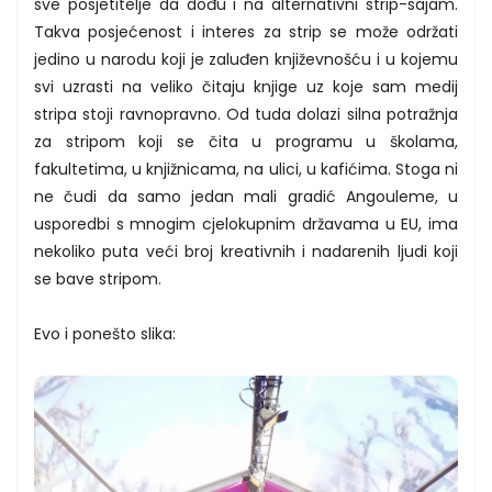
sve posjetitelje da dođu i na alternativni strip-sajam.
Takva posjećenost i interes za strip se može održati
jedino u narodu koji je zaluđen književnošću i u kojemu
svi uzrasti na veliko čitaju knjige uz koje sam medij
stripa stoji ravnopravno. Od tuda dolazi silna potražnja
za stripom koji se čita u programu u školama,
fakultetima, u knjižnicama, na ulici, u kafićima. Stoga ni
ne čudi da samo jedan mali gradić Angouleme, u
usporedbi s mnogim cjelokupnim državama u EU, ima
nekoliko puta veći broj kreativnih i nadarenih ljudi koji
se bave stripom.
Evo i ponešto slika: