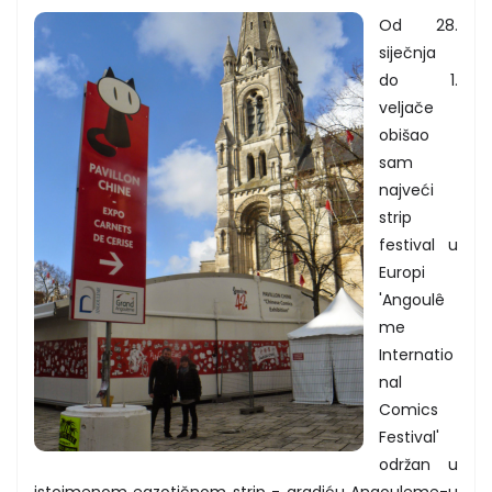
Od 28.
siječnja
do 1.
veljače
obišao
sam
najveći
strip
festival u
Europi
'
Angoulê
me
Internatio
nal
Comics
Festival'
održan u
istoimenom egzotičnom strip - gradiću Angouleme-u