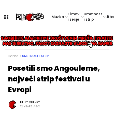
Filmovi
Umetnost
Muzika
Litte
i serije
i strip
Home
UMETNOST I STRIP
Posetili smo Angouleme,
najveći strip festival u
Evropi
HELLY CHERRY
12 YEARS AGO