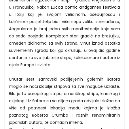
u Francuskoj. Nakon
Lucca comic andgames festivala
u Italiji koji je, svojom veličinom, osebujnošću i
količinom posjetitelja bio i više nego veliko iznenađenje,
Angouleme je broj jedan svih manifestacija koje sam
do sada posjetio. Kompletan stari gradić na brežuljku,
omeđen zidinama sa svih strana, vinut iznad ostatka
suvremenih zgrada koji ga okružuju, u ovaj dio godine
centar je za sve ljubitelje stripa, kolekcionare i autore iz
cijele Europe i svijeta.
Unutar šest žanrovski podijeljenih golemih šatora
moglo se naći izobilje stripova za sve moguće uzraste.
Bilo je tu europskog stripa, američkog stripa, kineskog i
azijskog. Uz šatore su se diljem grada odvijale izložbe na
više od petnaest lokacija, među kojima je izložba
poznatog Roberta Crumba i raznih renominiranih
japanskih autora, te domaćih imena.