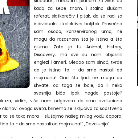
slobodan, međutim, plaćam za život od
kada za sebe znam, i stalno slušam
referat, slatkorečiv i pitak, da se radi za
individualni i kolektivni boljitak. Prosečna
sam osoba, konzerviranog uma, ne
mogu da razaznam šta je istina a šta
gluma. Zato je tu Animal, History,
Discovery, ma sve su nam objasnili
englezi i ameri. Gledao sam sinoć, tvrde
da je istina, to – da smo nastali od
majmuna! Ono što ljudi ne mogu da
shvate, od toga se boje, da li neka
svesnija bića ipak negde postoje?
dokaza, vidim, više nam odgovara da smo evoluciona
o članovi ovoga sveta, brinemo se isključivo za sopstvena
jer to se tako mora – slušajmo našeg milog vođu čopora.
istina to - da smo nastali od majmuna!“ „Devolucija“