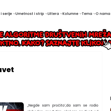
i serije
Umetnost i strip
Littera
Kolumne
Tema
O nama
avet
„Negde sam pročito’,da sam se rodio