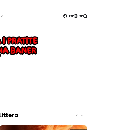
13k
3k
Littera
View all