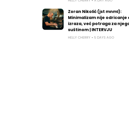
HELLY CHERRY
A DAY AGO
Zoran Nikolić (jst mnml):
Minimalizam nije odricanje
izraza, već potraga za nje
suštinom | INTERVJU
HELLY CHERRY
5 DAYS AGO