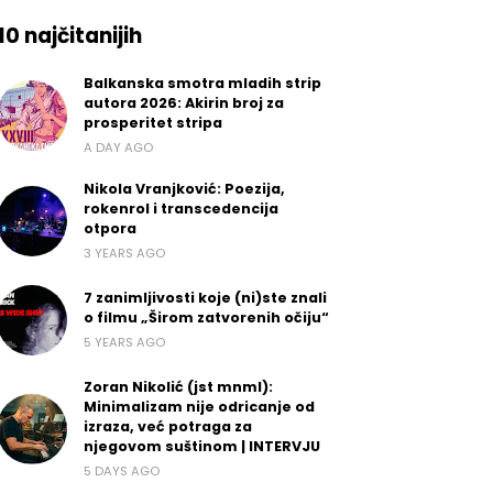
10 najčitanijih
Balkanska smotra mladih strip
autora 2026: Akirin broj za
prosperitet stripa
A DAY AGO
Nikola Vranjković: Poezija,
rokenrol i transcedencija
otpora
3 YEARS AGO
7 zanimljivosti koje (ni)ste znali
o filmu „Širom zatvorenih očiju“
5 YEARS AGO
Zoran Nikolić (jst mnml):
Minimalizam nije odricanje od
izraza, već potraga za
njegovom suštinom | INTERVJU
5 DAYS AGO