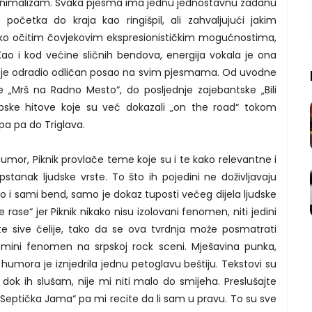
minimalizam. Svaka pjesma ima jednu jednostavnu zadanu
početka do kraja kao ringišpil, ali zahvaljujući jakim
ko očitim čovjekovim ekspresionističkim mogućnostima,
ao i kod većine sličnih bendova, energija vokala je ona
ar je odradio odličan posao na svim pjesmama. Od uvodne
e „Mrš na Radno Mesto“, do posljednje zajebantske „Bili
lupske hitove koje su već dokazali „on the road“ tokom
pa pa do Triglava.
humor, Piknik provlače teme koje su i te kako relevantne i
pstanak ljudske vrste. To što ih pojedini ne doživljavaju
o i sami bend, samo je dokaz tuposti većeg dijela ljudske
 rase“ jer Piknik nikako nisu izolovani fenomen, niti jedini
ste sive ćelije, tako da se ova tvrdnja može posmatrati
n mini fenomen na srpskoj rock sceni. Mješavina punka,
umora je iznjedrila jednu petoglavu beštiju. Tekstovi su
 dok ih slušam, nije mi niti malo do smijeha. Preslušajte
i „Septička Jama“ pa mi recite da li sam u pravu. To su sve