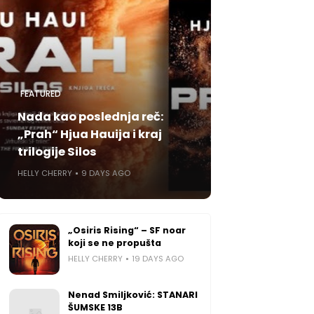
FEATURED
Nada kao poslednja reč:
„Prah“ Hjua Hauija i kraj
trilogije Silos
HELLY CHERRY
9 DAYS AGO
„Osiris Rising“ – SF noar
koji se ne propušta
HELLY CHERRY
19 DAYS AGO
Nenad Smiljković: STANARI
ŠUMSKE 13B