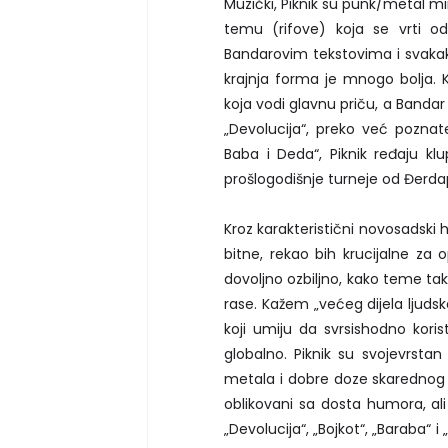
Muzički, Piknik su punk/metal 
temu (rifove) koja se vrti od 
Bandarovim tekstovima i svaka
krajnja forma je mnogo bolja. K
koja vodi glavnu priču, a Band
„Devolucija“, preko već poznat
Baba i Deda“, Piknik ređaju k
prošlogodišnje turneje od Đerda
Kroz karakteristični novosadski 
bitne, rekao bih krucijalne za o
dovoljno ozbiljno, kako teme tak
rase. Kažem „većeg dijela ljudske
koji umiju da svrsishodno kori
globalno. Piknik su svojevrsta
metala i dobre doze skarednog h
oblikovani sa dosta humora, ali
„Devolucija“, „Bojkot“, „Baraba“ 