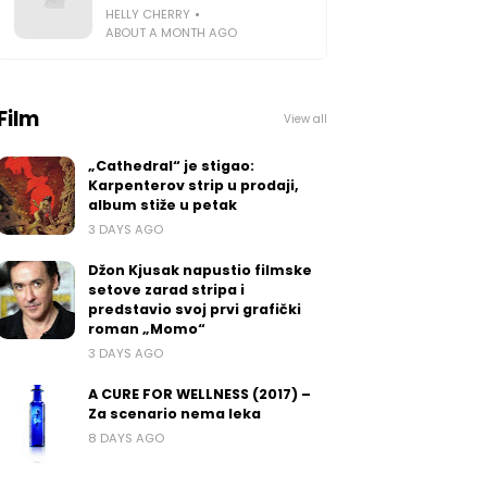
HELLY CHERRY
ABOUT A MONTH AGO
Film
View all
„Cathedral“ je stigao:
Karpenterov strip u prodaji,
album stiže u petak
3 DAYS AGO
Džon Kjusak napustio filmske
setove zarad stripa i
predstavio svoj prvi grafički
roman „Momo“
3 DAYS AGO
A CURE FOR WELLNESS (2017) –
Za scenario nema leka
8 DAYS AGO