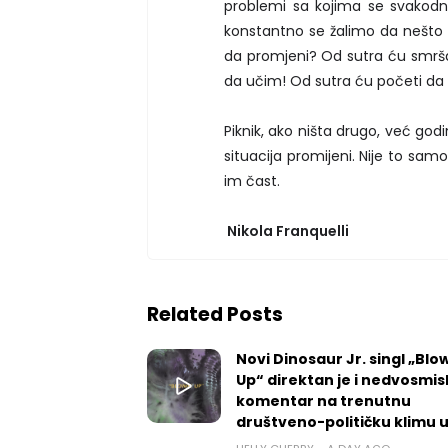
problemi sa kojima se svakodn
konstantno se žalimo da nešto tre
da promjeni? Od sutra ću smršat
da učim! Od sutra ću početi da 
Piknik, ako ništa drugo, već god
situacija promijeni. Nije to samo 
im čast.
Nikola Franquelli
Related Posts
Novi Dinosaur Jr. singl „Blow
Up“ direktan je i nedvosmis
komentar na trenutnu
društveno-političku klimu 