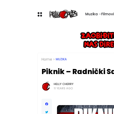
Muzika
Filmovi 
Home
MUZIKA
Piknik – Radnički S
HELLY CHERRY
11 YEARS AGO