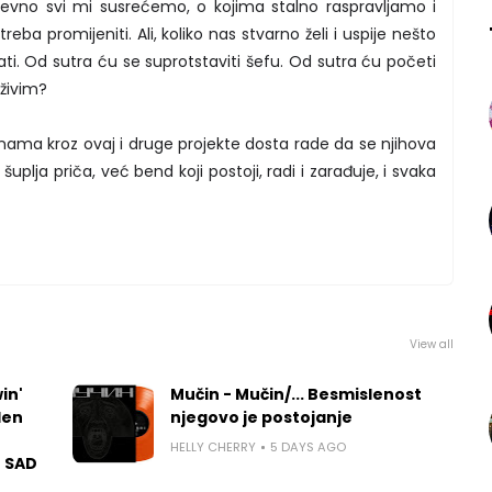
evno svi mi susrećemo, o kojima stalno raspravljamo i
ba promijeniti. Ali, koliko nas stvarno želi i uspije nešto
i. Od sutra ću se suprotstaviti šefu. Od sutra ću početi
živim?
inama kroz ovaj i druge projekte dosta rade da se njihova
šuplja priča, već bend koji postoji, radi i zarađuje, i svaka
View all
in'
Mučin - Mučin/... Besmislenost
len
njegovo je postojanje
HELLY CHERRY
5 DAYS AGO
u SAD