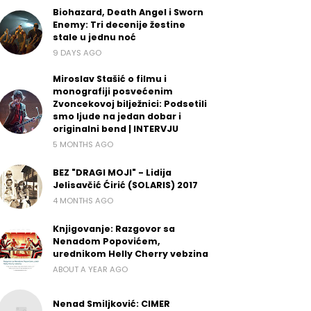
Biohazard, Death Angel i Sworn
Enemy: Tri decenije žestine
stale u jednu noć
9 DAYS AGO
Miroslav Stašić o filmu i
monografiji posvećenim
Zvoncekovoj bilježnici: Podsetili
smo ljude na jedan dobar i
originalni bend | INTERVJU
5 MONTHS AGO
BEZ "DRAGI MOJI" - Lidija
Jelisavčić Ćirić (SOLARIS) 2017
4 MONTHS AGO
Knjigovanje: Razgovor sa
Nenadom Popovićem,
urednikom Helly Cherry vebzina
ABOUT A YEAR AGO
Nenad Smiljković: CIMER