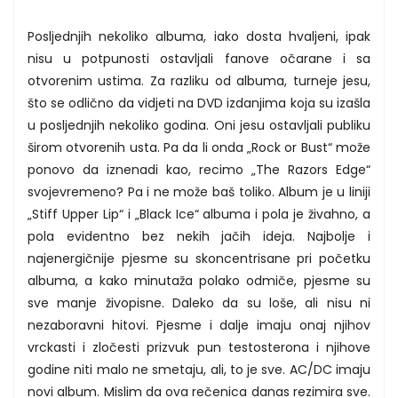
Posljednjih nekoliko albuma, iako dosta hvaljeni, ipak
nisu u potpunosti ostavljali fanove očarane i sa
otvorenim ustima. Za razliku od albuma, turneje jesu,
što se odlično da vidjeti na DVD izdanjima koja su izašla
u posljednjih nekoliko godina. Oni jesu ostavljali publiku
širom otvorenih usta. Pa da li onda „Rock or Bust“ može
ponovo da iznenadi kao, recimo „The Razors Edge“
svojevremeno? Pa i ne može baš toliko. Album je u liniji
„Stiff Upper Lip“ i „Black Ice“ albuma i pola je živahno, a
pola evidentno bez nekih jačih ideja. Najbolje i
najenergičnije pjesme su skoncentrisane pri početku
albuma, a kako minutaža polako odmiče, pjesme su
sve manje živopisne. Daleko da su loše, ali nisu ni
nezaboravni hitovi. Pjesme i dalje imaju onaj njihov
vrckasti i zločesti prizvuk pun testosterona i njihove
godine niti malo ne smetaju, ali, to je sve. AC/DC imaju
novi album. Mislim da ova rečenica danas rezimira sve.