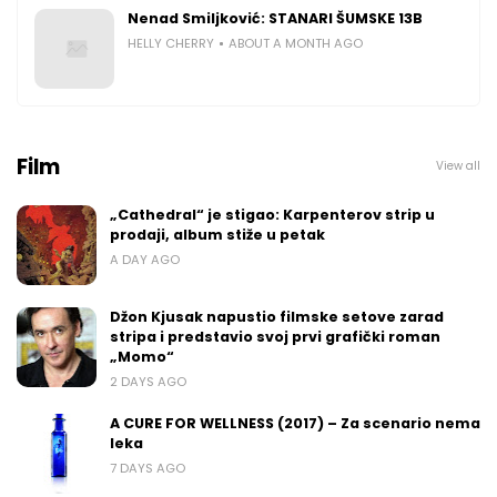
Nenad Smiljković: STANARI ŠUMSKE 13B
HELLY CHERRY
ABOUT A MONTH AGO
Film
View all
„Cathedral“ je stigao: Karpenterov strip u
prodaji, album stiže u petak
A DAY AGO
Džon Kjusak napustio filmske setove zarad
stripa i predstavio svoj prvi grafički roman
„Momo“
2 DAYS AGO
A CURE FOR WELLNESS (2017) – Za scenario nema
leka
7 DAYS AGO