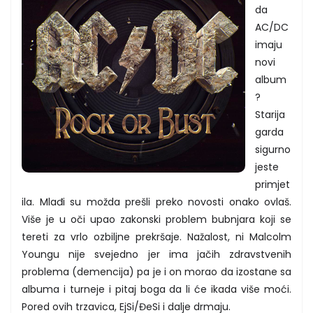
da
AC/DC
imaju
novi
album
?
Starija
garda
sigurno
jeste
primjet
ila. Mlađi su možda prešli preko novosti onako ovlaš.
Više je u oči upao zakonski problem bubnjara koji se
tereti za vrlo ozbiljne prekršaje. Nažalost, ni Malcolm
Youngu nije svejedno jer ima jačih zdravstvenih
problema (demencija) pa je i on morao da izostane sa
albuma i turneje i pitaj boga da li će ikada više moći.
Pored ovih trzavica, EjSi/ĐeSi i dalje drmaju.