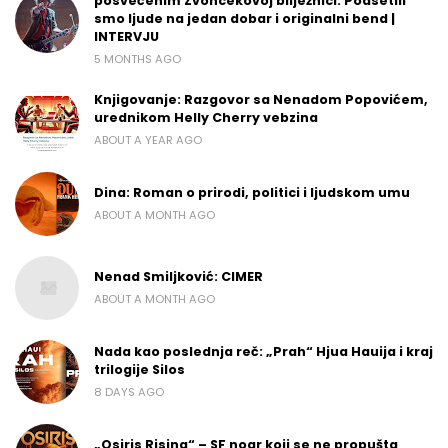
posvećenim Zvoncekovoj bilježnici: Podsetili
smo ljude na jedan dobar i originalni bend |
INTERVJU
5 MONTHS AGO
Knjigovanje: Razgovor sa Nenadom Popovićem,
urednikom Helly Cherry vebzina
ABOUT A YEAR AGO
Dina: Roman o prirodi, politici i ljudskom umu
ABOUT A MONTH AGO
Nenad Smiljković: CIMER
ABOUT A MONTH AGO
Nada kao poslednja reč: „Prah“ Hjua Hauija i kraj
trilogije Silos
8 DAYS AGO
„Osiris Rising“ – SF noar koji se ne propušta