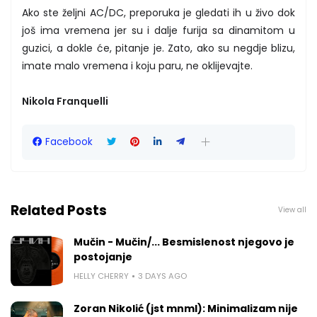
Ako ste željni AC/DC, preporuka je gledati ih u živo dok
još ima vremena jer su i dalje furija sa dinamitom u
guzici, a dokle će, pitanje je. Zato, ako su negdje blizu,
imate malo vremena i koju paru, ne oklijevajte.
Nikola Franquelli
Facebook
Related Posts
View all
Mučin - Mučin/... Besmislenost njegovo je
postojanje
HELLY CHERRY
3 DAYS AGO
Zoran Nikolić (jst mnml): Minimalizam nije