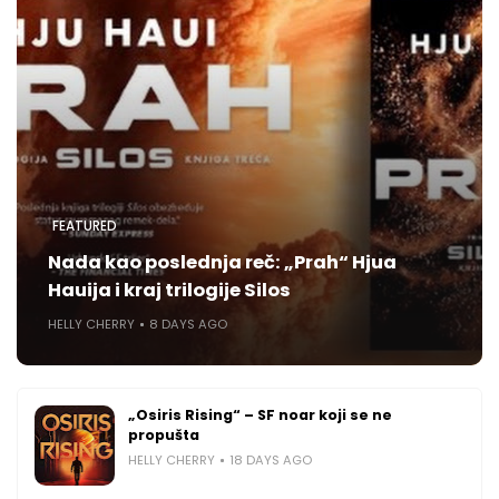
FEATURED
Nada kao poslednja reč: „Prah“ Hjua
Hauija i kraj trilogije Silos
HELLY CHERRY
8 DAYS AGO
„Osiris Rising“ – SF noar koji se ne
propušta
HELLY CHERRY
18 DAYS AGO