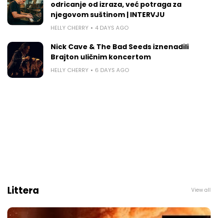
odricanje od izraza, već potraga za
njegovom suštinom | INTERVJU
HELLY CHERRY
4 DAYS AGO
Nick Cave & The Bad Seeds iznenadili
Brajton uličnim koncertom
HELLY CHERRY
6 DAYS AGO
Littera
View all