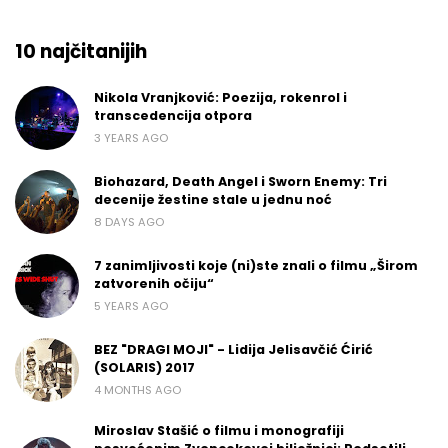
10 najčitanijih
Nikola Vranjković: Poezija, rokenrol i
transcedencija otpora
3 YEARS AGO
Biohazard, Death Angel i Sworn Enemy: Tri
decenije žestine stale u jednu noć
8 DAYS AGO
7 zanimljivosti koje (ni)ste znali o filmu „Širom
zatvorenih očiju“
5 YEARS AGO
BEZ "DRAGI MOJI" - Lidija Jelisavčić Ćirić
(SOLARIS) 2017
4 MONTHS AGO
Miroslav Stašić o filmu i monografiji