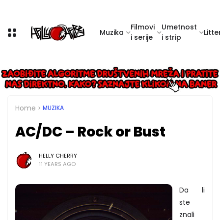
Filmovi
Umetnost
Muzika
Litte
i serije
i strip
Home
MUZIKA
AC/DC – Rock or Bust
HELLY CHERRY
11 YEARS AGO
Da li
ste
znali