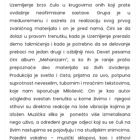
Uzemljenje brzo čulo u krugovima onih koji prate
ovdašnje neafirmisane sastave. Grupa je u
međuvremenu i sazrela za realizaciju svog prvog
zvaničnog materijala i on je pred nama. Čini se da
dolazi u pravom trenutku, kada je Uzemljenje preraslo
demo takmičenja i kada je potrebno da se delovanje
prebaci na jedan drugi i ozbiljniji nivo. Devet pesama
čini album „Mehanizam“, a ko ih je ranije pratio
prepoznaće deo materijala sa živih izvođenja.
Produkcija je svetla i čista, prijatna za uvo, potpuna
suprotnost neveselim, tubornim i mračnim tekstovima,
koje nam isporučuje Milošević. On je kao autor
očigledno svestan trenutka u kome živimo i njegovi
stihovi su direktna reakcije na loše vibracije kojima je
izložen. Muzička slika je ponešto više izmetalisana
nego uživo, a određeni grunge odjeci koji su se čuli na
živim nastupima se pojavljuju i na studijskim snimcima.
Pojedini vokalno - muzički sklopovi, kao i stihovi