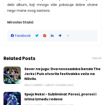
debi album, koji mnogo više pokazuje dobre strane
nego mane ovog sastava.
Miroslav Stašić
Facebook
Related Posts
View all
Sever na jugu: Dva novosadska benda The
Jerks i Puls otvorila festivalsko veče na
Nišvilu
HELLY CHERRY
ABOUT 4 HOURS AGO
Spejs Noksi - Subliminal: Poroci, proroci i
istina između redova