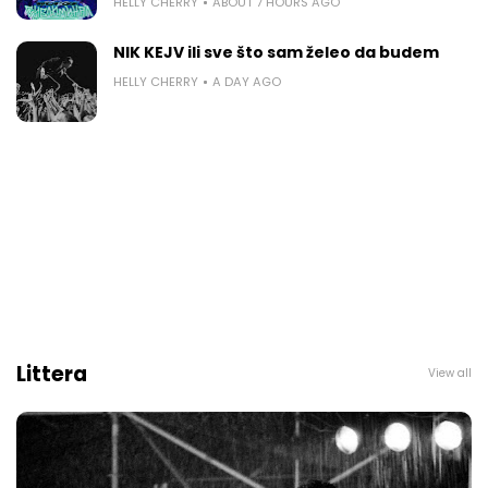
HELLY CHERRY
ABOUT 7 HOURS AGO
NIK KEJV ili sve što sam želeo da budem
HELLY CHERRY
A DAY AGO
Littera
View all