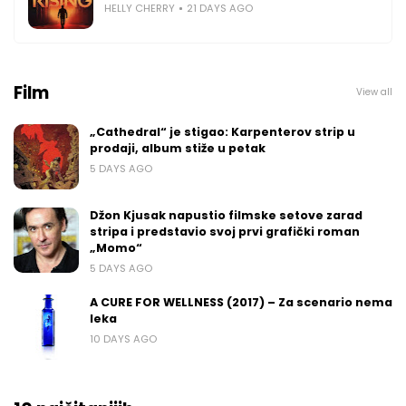
HELLY CHERRY
21 DAYS AGO
Film
View all
„Cathedral“ je stigao: Karpenterov strip u
prodaji, album stiže u petak
5 DAYS AGO
Džon Kjusak napustio filmske setove zarad
stripa i predstavio svoj prvi grafički roman
„Momo“
5 DAYS AGO
A CURE FOR WELLNESS (2017) – Za scenario nema
leka
10 DAYS AGO