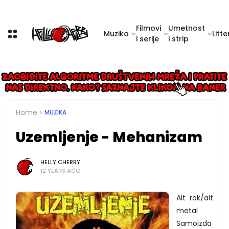
Filmovi
Umetnost
Muzika
Litte
i serije
i strip
Home
MUZIKA
Uzemljenje - Mehanizam
HELLY CHERRY
12 YEARS AGO
Alt rok/alt
metal
Samoizda