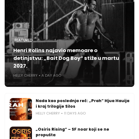
FEATURED
Henri Rolins najavio memoare o
detinjstvu: „Bait Dog Boy“ stiže u martu
2027.
HELLY CHERRY
A DAY AGO
Nada kao poslednja reč: „Prah“ Hjua Hauija
i kraj trilogije Silos
HELLY CHERRY
11 DAYS AGO
„Osiris Rising“ – SF noar koji se ne
propušta