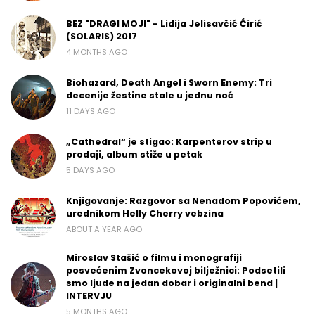
BEZ "DRAGI MOJI" - Lidija Jelisavčić Ćirić
(SOLARIS) 2017
4 MONTHS AGO
Biohazard, Death Angel i Sworn Enemy: Tri
decenije žestine stale u jednu noć
11 DAYS AGO
„Cathedral“ je stigao: Karpenterov strip u
prodaji, album stiže u petak
5 DAYS AGO
Knjigovanje: Razgovor sa Nenadom Popovićem,
urednikom Helly Cherry vebzina
ABOUT A YEAR AGO
Miroslav Stašić o filmu i monografiji
posvećenim Zvoncekovoj bilježnici: Podsetili
smo ljude na jedan dobar i originalni bend |
INTERVJU
5 MONTHS AGO