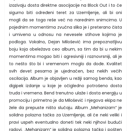
izazivaju dosta direktne asocijacije na Block Out i to će
sigurno biti određeni teret za Uzemljenje, ali bi oni
mogli da se toga reše već na narednim snimcima. U
pojednim momentima zvučna slika je i preterano čista
i umivena u odnosu na nevesele stihove kojima je
podloga. Vokalno, Dejan Milošević ima prepoznatljivu
boju koja obeležava ceo album, sa tim da bi u nekim
momentima mogao biti i agresivniji i raznovrsniji, ali je
to nešto što bi i vremenom moglo da dođe. Kvalitet
svih devet pesama je ujednačen, bez nekih većih
oscilacija. Album je objavljen u režiji samog benda, kao
digipek izdanje u koje je očigledno potrošeno dosta
truda i vremena. Bend trenutno ulaže i dosta energiju u
promociju i primetno je da Milošević i njegova ekipa ne
žele da prepuste ništa slučaju. Album „Mehanizam“ je
solidna polazna tačka za Uzemljenje, ali će neki veliki i
pravi uspeh eventualno doneti tek neki njihovi budući
radovi. „Mehanizam“ je solidna polazna tačka i pošten