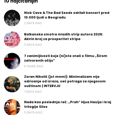
10 najčitanijih
Nick Cave & The Bad Seeds održali koncert pred
10.000 ljudi u Beogradu
2 DAYS AGO
Balkanska smotra mladih strip autora 2026:
Akirin broj za prosperitet stripa
3 DAYS AGO
7 zanimljivosti koje (ni)ste znali o filmu „Širom
zatvorenih očiju“
5 YEARS AGO
Zoran Nikolić (jst mnml): Minimalizam nije
odricanje od izraza, već potraga za njegovom
suštinom | INTERVJU
7 DAYS AGO
Nada kao poslednja reč: „Prah“ Hjua Hauija i kraj
trilogije Silos
11 DAYS AGO