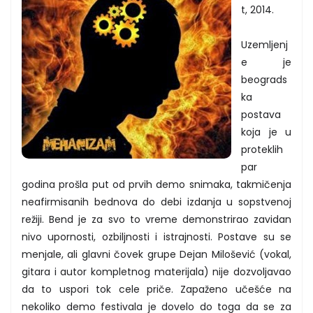
t, 2014.
Uzemljenj
e je
beograds
ka
postava
koja je u
proteklih
par
godina prošla put od prvih demo snimaka, takmičenja
neafirmisanih bednova do debi izdanja u sopstvenoj
režiji. Bend je za svo to vreme demonstrirao zavidan
nivo upornosti, ozbiljnosti i istrajnosti. Postave su se
menjale, ali glavni čovek grupe Dejan Milošević (vokal,
gitara i autor kompletnog materijala) nije dozvoljavao
da to uspori tok cele priče. Zapaženo učešće na
nekoliko demo festivala je dovelo do toga da se za