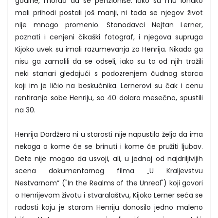
godine, morao da se penzioniše. Iako su mu ionako
mali prihodi postali još manji, ni tada se njegov život
nije mnogo promenio. Stanodavci Nejtan Lerner,
poznati i cenjeni čikaški fotograf, i njegova supruga
Kijoko uvek su imali razumevanja za Henrija. Nikada ga
nisu ga zamolili da se odseli, iako su to od njih tražili
neki stanari gledajući s podozrenjem čudnog starca
koji im je ličio na beskućnika. Lernerovi su čak i cenu
rentiranja sobe Henriju, sa 40 dolara mesečno, spustili
na 30.
Henrija Dardžera ni u starosti nije napustila želja da ima
nekoga o kome će se brinuti i kome će pružiti ljubav.
Dete nije mogao da usvoji, ali, u jednoj od najdriljivijih
scena dokumentarnog filma „U Kraljevstvu
Nestvarnom” ("In the Realms of the Unreal") koji govori
o Henrijevom životu i stvaralaštvu, Kijoko Lerner seća se
radosti koju je starom Henriju donosilo jedno maleno