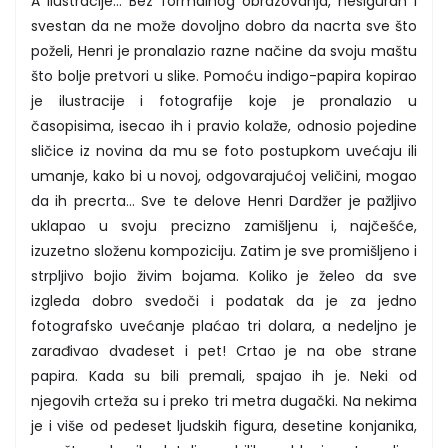
A ilustracije… Bez formalnog obrazovanja, nesiguran i
svestan da ne može dovoljno dobro da nacrta sve što
poželi, Henri je pronalazio razne načine da svoju maštu
što bolje pretvori u slike. Pomoću indigo-papira kopirao
je ilustracije i fotografije koje je pronalazio u
časopisima, isecao ih i pravio kolaže, odnosio pojedine
sličice iz novina da mu se foto postupkom uvećaju ili
umanje, kako bi u novoj, odgovarajućoj veličini, mogao
da ih precrta… Sve te delove Henri Dardžer je pažljivo
uklapao u svoju precizno zamišljenu i, najčešće,
izuzetno složenu kompoziciju. Zatim je sve promišljeno i
strpljivo bojio živim bojama. Koliko je želeo da sve
izgleda dobro svedoči i podatak da je za jedno
fotografsko uvećanje plaćao tri dolara, a nedeljno je
zarađivao dvadeset i pet! Crtao je na obe strane
papira. Kada su bili premali, spajao ih je. Neki od
njegovih crteža su i preko tri metra dugački. Na nekima
je i više od pedeset ljudskih figura, desetine konjanika,