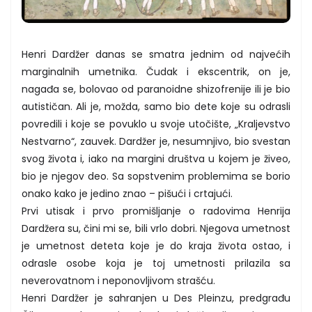
Henri Dardžer danas se smatra jednim od najvećih
marginalnih umetnika. Čudak i ekscentrik, on je,
nagađa se, bolovao od paranoidne shizofrenije ili je bio
autističan. Ali je, možda, samo bio dete koje su odrasli
povredili i koje se povuklo u svoje utočište, „Kraljevstvo
Nestvarno“, zauvek. Dardžer je, nesumnjivo, bio svestan
svog života i, iako na margini društva u kojem je živeo,
bio je njegov deo. Sa sopstvenim problemima se borio
onako kako je jedino znao – pišući i crtajući.
Prvi utisak i prvo promišljanje o radovima Henrija
Dardžera su, čini mi se, bili vrlo dobri. Njegova umetnost
je umetnost deteta koje je do kraja života ostao, i
odrasle osobe koja je toj umetnosti prilazila sa
neverovatnom i neponovljivom strašću.
Henri Dardžer je sahranjen u Des Pleinzu, predgrađu