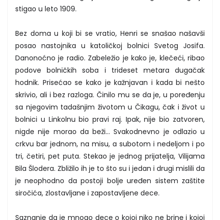
stigao u leto 1909.
Bez doma u koji bi se vratio, Henri se snašao našavši
posao nastojnika u katoličkoj bolnici Svetog Josifa.
Danonoćno je radio. Zabeležio je kako je, klečeći, ribao
podove bolničkih soba i trideset metara dugačak
hodnik. Prisećao se kako je kažnjavan i kada bi nešto
skrivio, ali i bez razloga. Činilo mu se da je, u poređenju
sa njegovim tadašnjim životom u Čikagu, čak i život u
bolnici u Linkolnu bio pravi raj. Ipak, nije bio zatvoren,
nigde nije morao da beži… Svakodnevno je odlazio u
crkvu bar jednom, na misu, a subotom i nedeljom i po
tri, četiri, pet puta. Stekao je jednog prijatelja, Vilijama
Bila Šlodera. Zbližilo ih je to što su i jedan i drugi mislili da
je neophodno da postoji bolje uređen sistem zaštite
siročića, zlostavljane i zapostavljene dece.
Saznanje da je mnogo dece o kojoj niko ne brine i kojoj