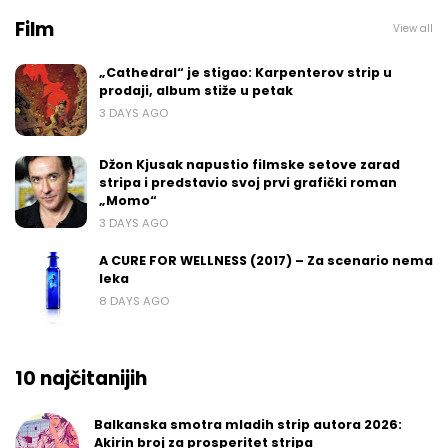
Film
View all
„Cathedral“ je stigao: Karpenterov strip u
prodaji, album stiže u petak
3 DAYS AGO
Džon Kjusak napustio filmske setove zarad
stripa i predstavio svoj prvi grafički roman
„Momo“
3 DAYS AGO
A CURE FOR WELLNESS (2017) – Za scenario nema
leka
8 DAYS AGO
10 najčitanijih
Balkanska smotra mladih strip autora 2026:
Akirin broj za prosperitet stripa