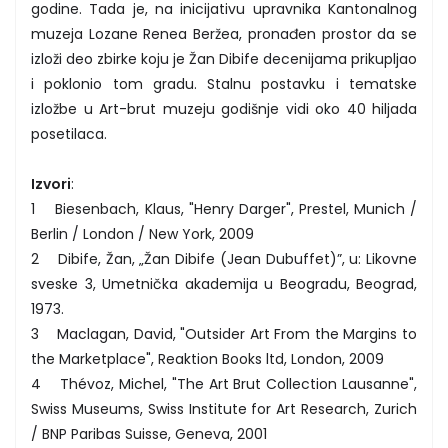
godine. Tada je, na inicijativu upravnika Kantonalnog
muzeja Lozane Renea Beržea, pronađen prostor da se
izloži deo zbirke koju je Žan Dibife decenijama prikupljao
i poklonio tom gradu. Stalnu postavku i tematske
izložbe u Art-brut muzeju godišnje vidi oko 40 hiljada
posetilaca.
Izvori
:
1 Biesenbach, Klaus, "Henry Darger", Prestel, Munich /
Berlin / London / New York, 2009
2 Dibife, Žan, „Žan Dibife (Jean Dubuffet)”, u: Likovne
sveske 3, Umetnička akademija u Beogradu, Beograd,
1973.
3 Maclagan, David, "Outsider Art From the Margins to
the Marketplace", Reaktion Books ltd, London, 2009
4 Thévoz, Michel, "The Art Brut Collection Lausanne",
Swiss Museums, Swiss Institute for Art Research, Zurich
/ BNP Paribas Suisse, Geneva, 2001