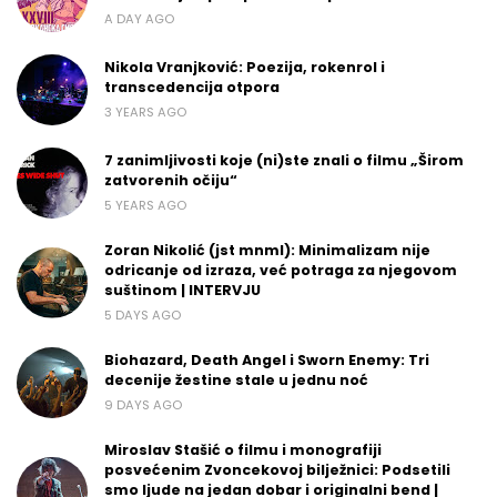
A DAY AGO
Nikola Vranjković: Poezija, rokenrol i
transcedencija otpora
3 YEARS AGO
7 zanimljivosti koje (ni)ste znali o filmu „Širom
zatvorenih očiju“
5 YEARS AGO
Zoran Nikolić (jst mnml): Minimalizam nije
odricanje od izraza, već potraga za njegovom
suštinom | INTERVJU
5 DAYS AGO
Biohazard, Death Angel i Sworn Enemy: Tri
decenije žestine stale u jednu noć
9 DAYS AGO
Miroslav Stašić o filmu i monografiji
posvećenim Zvoncekovoj bilježnici: Podsetili
smo ljude na jedan dobar i originalni bend |