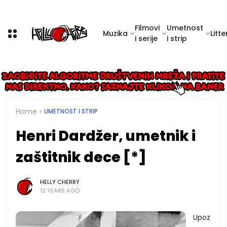
Filmovi
Umetnost
Muzika
Litte
i serije
i strip
Home
UMETNOST I STRIP
Henri Dardžer, umetnik i
zaštitnik dece [*]
HELLY CHERRY
12 YEARS AGO
Upoz