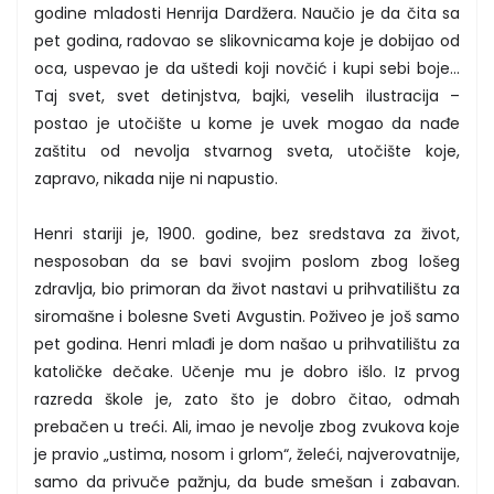
godine mladosti Henrija Dardžera. Naučio je da čita sa
pet godina, radovao se slikovnicama koje je dobijao od
oca, uspevao je da uštedi koji novčić i kupi sebi boje…
Taj svet, svet detinjstva, bajki, veselih ilustracija –
postao je utočište u kome je uvek mogao da nađe
zaštitu od nevolja stvarnog sveta, utočište koje,
zapravo, nikada nije ni napustio.
Henri stariji je, 1900. godine, bez sredstava za život,
nesposoban da se bavi svojim poslom zbog lošeg
zdravlja, bio primoran da život nastavi u prihvatilištu za
siromašne i bolesne Sveti Avgustin. Poživeo je još samo
pet godina. Henri mlađi je dom našao u prihvatilištu za
katoličke dečake. Učenje mu je dobro išlo. Iz prvog
razreda škole je, zato što je dobro čitao, odmah
prebačen u treći. Ali, imao je nevolje zbog zvukova koje
je pravio „ustima, nosom i grlom“, želeći, najverovatnije,
samo da privuče pažnju, da bude smešan i zabavan.