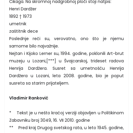
Čikaga. Na skromnoj nadgrobnoj ploči stoji natpis:
Henri Dardžer
1892 † 1973
umetnik
zaštitnik dece
Poslednje reči su, verovatno, ono što je njemu
samome bilo najvažnije.
Nejtan i Kijoko Lerner su, 1994. godine, poklonili Art-brut
muzeju u Lozani,[***] u Švajcarskoj, trideset radova
Henrija Dardžera. Susret sa umetnošću Henrija
Dardžera u Lozani, leta 2008. godine, bio je poput
susreta sa starim prijateljem.
Vladimir Ranković
* Tekst je u nešto kraćoj verziji objavljen u Politikinom
Zabavniku broj 3049, 16. VII 2010. godine
** Pred kraj Drugog svetskog rata, u leto 1945. godine,