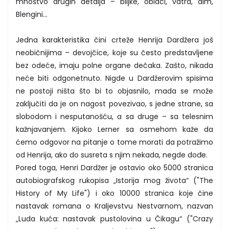
mnoštvo drugih detalja – biljke, oblaci, vatra, dim,
Blengini…
Jedna karakteristika čini crteže Henrija Dardžera još
neobičnijima – devojčice, koje su često predstavljene
bez odeće, imaju polne organe dečaka. Zašto, nikada
neće biti odgonetnuto. Nigde u Dardžerovim spisima
ne postoji ništa što bi to objasnilo, mada se može
zaključiti da je on nagost povezivao, s jedne strane, sa
slobodom i nesputanošću, a sa druge – sa telesnim
kažnjavanjem. Kijoko Lerner sa osmehom kaže da
ćemo odgovor na pitanje o tome morati da potražimo
od Henrija, ako do susreta s njim nekada, negde dođe.
Pored toga, Henri Dardžer je ostavio oko 5000 stranica
autobiografskog rukopisa „Istorija mog života“ ("The
History of My Life") i oko 10000 stranica koje čine
nastavak romana o Kraljevstvu Nestvarnom, nazvan
„Luda kuća: nastavak pustolovina u Čikagu“ ("Crazy