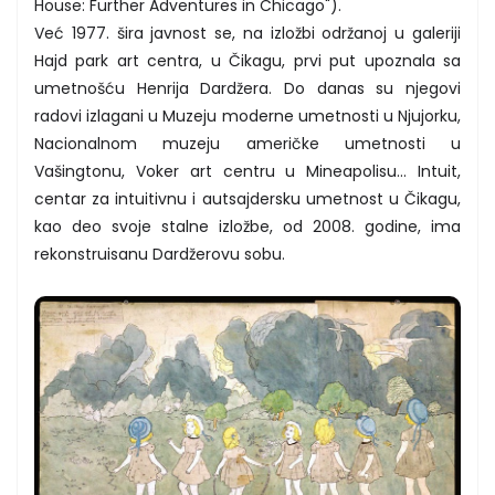
House: Further Adventures in Chicago").
Već 1977. šira javnost se, na izložbi održanoj u galeriji
Hajd park art centra, u Čikagu, prvi put upoznala sa
umetnošću Henrija Dardžera. Do danas su njegovi
radovi izlagani u Muzeju moderne umetnosti u Njujorku,
Nacionalnom muzeju američke umetnosti u
Vašingtonu, Voker art centru u Mineapolisu… Intuit,
centar za intuitivnu i autsajdersku umetnost u Čikagu,
kao deo svoje stalne izložbe, od 2008. godine, ima
rekonstruisanu Dardžerovu sobu.