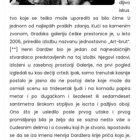
dljivo
iskus
tvo koje se teško može uporediti sa bilo čime. U
jednom od najlepših praških zdanja, Kući sa kamenim
zvonom, Gradska galerija češke prestonice je, u leto
2006, priredila izložbu nazvanu jednostavno „Art-brut“.
[**] Henri Dardžer bio je jedan od najneobičnijih
stvaralaca predstavljenih na toj izložbi. Njegovi radovi,
izloženi u zasebnoj prostoriji Galerije, na prvi pogled
izgledali su kao dečiji crteži. Ipak, samo trenutak kasnije
postalo je jasno da ne postoji dete koje može da
osmisli scenu sa tridesetak ljudi i na komadu papira
metar i po dugačkom i šezdeset ili sedamdeset
santimetra širokom strpljivo je iscrta i pažljivo oboji.
Ono što je usledilo posle prvog utiska i prvog
promišljanja bila je želja da se sazna nešto više o
čudesnim delima i o čoveku koji ih je stvorio. Ispostavilo
se da se iza imena Henrija Dardžera krije priča koja je,