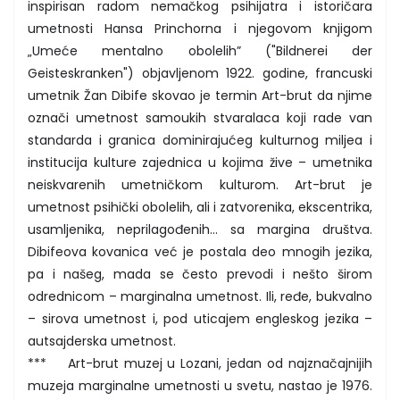
inspirisan radom nemačkog psihijatra i istoričara
umetnosti Hansa Princhorna i njegovom knjigom
„Umeće mentalno obolelih” ("Bildnerei der
Geisteskranken") objavljenom 1922. godine, francuski
umetnik Žan Dibife skovao je termin Art-brut da njime
označi umetnost samoukih stvaralaca koji rade van
standarda i granica dominirajućeg kulturnog miljea i
institucija kulture zajednica u kojima žive – umetnika
neiskvarenih umetničkom kulturom. Art-brut je
umetnost psihički obolelih, ali i zatvorenika, ekscentrika,
usamljenika, neprilagođenih… sa margina društva.
Dibifeova kovanica već je postala deo mnogih jezika,
pa i našeg, mada se često prevodi i nešto širom
odrednicom – marginalna umetnost. Ili, ređe, bukvalno
– sirova umetnost i, pod uticajem engleskog jezika –
autsajderska umetnost.
*** Art-brut muzej u Lozani, jedan od najznačajnijih
muzeja marginalne umetnosti u svetu, nastao je 1976.