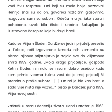
vodi živu raspravu. Oni koji su malo bolje poznavali
Henrija znali su da on, govoreći različitim glasovima,
razgovara sam sa sobom. Odeća mu je, iako stara i
pohabana, uvek bila čista i uredna. Sakupljao je
ilustrovane časopise koje bi drugi bacili.
Kada se Vilijam Šloder, Dardžerov jedini prijatelj, preselio
u Teksas, reči izgovorene između njih zamenila su
pisma. Njihovo prijateljstvo je trajalo sve do Vilijamove
smrti 1959. godine. „Moja draga prijateljice, gospođo
Ketrin Šloder, ni malo se nisam dobro osećao kada
sam primio veoma tužnu vest da je moj prijatelj Bil
preminuo prošle subote. […] On mi je bio kao brat, a
sada više ništa nije važno…“, pisao je Dardžer, juna 1959,
Vilijamovoj sestri.
Zašavši u osmu deceniju života, Henri Dardžer je, 1963.