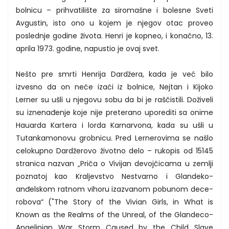
bolnicu – prihvatilište za siromašne i bolesne Sveti
Avgustin, isto ono u kojem je njegov otac proveo
poslednje godine života. Henri je kopneo, i konačno, 13.
aprila 1973. godine, napustio je ovaj svet.
Nešto pre smrti Henrija Dardžera, kada je već bilo
izvesno da on neće izaći iz bolnice, Nejtan i Kijoko
Lerner su ušli u njegovu sobu da bi je raščistili. Doživeli
su iznenađenje koje nije preterano uporediti sa onime
Hauarda Kartera i lorda Karnarvona, kada su ušli u
Tutankamonovu grobnicu. Pred Lernerovima se našlo
celokupno Dardžerovo životno delo – rukopis od 15145
stranica nazvan „Priča o Vivijan devojčicama u zemlji
poznatoj kao Kraljevstvo Nestvarno i Glandeko-
anđelskom ratnom vihoru izazvanom pobunom dece-
robova“ ("The Story of the Vivian Girls, in What is
Known as the Realms of the Unreal, of the Glandeco-
Angelinian War Storm Caused by the Child Slave