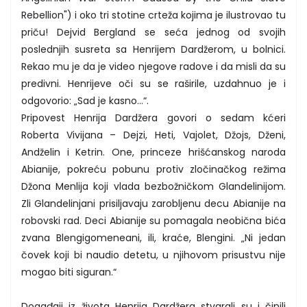
Rebellion") i oko tri stotine crteža kojima je ilustrovao tu
priču! Dejvid Bergland se seća jednog od svojih
poslednjih susreta sa Henrijem Dardžerom, u bolnici.
Rekao mu je da je video njegove radove i da misli da su
predivni. Henrijeve oči su se raširile, uzdahnuo je i
odgovorio: „Sad je kasno…“.
Pripovest Henrija Dardžera govori o sedam kćeri
Roberta Vivijana – Dejzi, Heti, Vajolet, Džojs, Dženi,
Andželin i Ketrin. One, princeze hrišćanskog naroda
Abianije, pokreću pobunu protiv zločinačkog režima
Džona Menlija koji vlada bezbožničkom Glandelinijom.
Zli Glandelinjani prisiljavaju zarobljenu decu Abianije na
robovski rad. Deci Abianije su pomagala neobična bića
zvana Blengigomeneani, ili, kraće, Blengini. „Ni jedan
čovek koji bi naudio detetu, u njihovom prisustvu nije
mogao biti siguran.“
Događaji iz života Henrija Dardžera stvarali su i činili