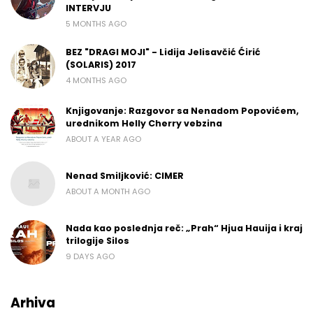
INTERVJU
5 MONTHS AGO
BEZ "DRAGI MOJI" - Lidija Jelisavčić Ćirić
(SOLARIS) 2017
4 MONTHS AGO
Knjigovanje: Razgovor sa Nenadom Popovićem,
urednikom Helly Cherry vebzina
ABOUT A YEAR AGO
Nenad Smiljković: CIMER
ABOUT A MONTH AGO
Nada kao poslednja reč: „Prah“ Hjua Hauija i kraj
trilogije Silos
9 DAYS AGO
Arhiva