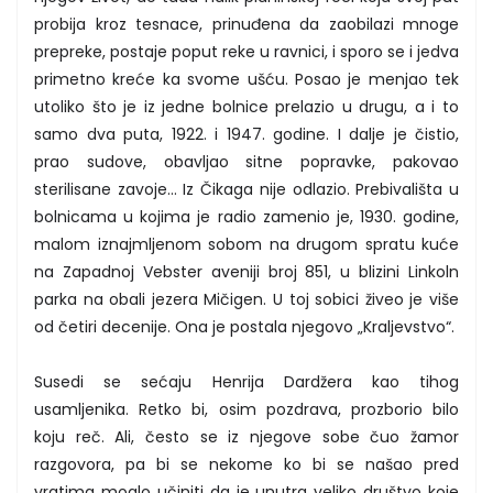
probija kroz tesnace, prinuđena da zaobilazi mnoge
prepreke, postaje poput reke u ravnici, i sporo se i jedva
primetno kreće ka svome ušću. Posao je menjao tek
utoliko što je iz jedne bolnice prelazio u drugu, a i to
samo dva puta, 1922. i 1947. godine. I dalje je čistio,
prao sudove, obavljao sitne popravke, pakovao
sterilisane zavoje… Iz Čikaga nije odlazio. Prebivališta u
bolnicama u kojima je radio zamenio je, 1930. godine,
malom iznajmljenom sobom na drugom spratu kuće
na Zapadnoj Vebster aveniji broj 851, u blizini Linkoln
parka na obali jezera Mičigen. U toj sobici živeo je više
od četiri decenije. Ona je postala njegovo „Kraljevstvo“.
Susedi se sećaju Henrija Dardžera kao tihog
usamljenika. Retko bi, osim pozdrava, prozborio bilo
koju reč. Ali, često se iz njegove sobe čuo žamor
razgovora, pa bi se nekome ko bi se našao pred
vratima moglo učiniti da je unutra veliko društvo koje