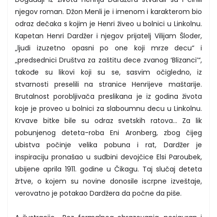
njegov roman. Džon Menli je i imenom i karakterom bio
odraz dečaka s kojim je Henri živeo u bolnici u Linkolnu.
Kapetan Henri Dardžer i njegov prijatelj Vilijam Šloder,
„ljudi izuzetno opasni po one koji mrze decu“ i
„predsednici Društva za zaštitu dece zvanog ‘Blizanci’“,
takođe su likovi koji su se, sasvim očigledno, iz
stvarnosti preselili na stranice Henrijeve maštarije.
Brutalnost porobljivača preslikana je iz godina života
koje je proveo u bolnici za slaboumnu decu u Linkolnu.
Krvave bitke bile su odraz svetskih ratova… Za lik
pobunjenog deteta-roba Eni Aronberg, zbog čijeg
ubistva počinje velika pobuna i rat, Dardžer je
inspiraciju pronašao u sudbini devojčice Elsi Paroubek,
ubijene aprila 1911. godine u Čikagu. Taj slučaj deteta
žrtve, o kojem su novine donosile iscrpne izveštaje,
verovatno je potakao Dardžera da počne da piše.