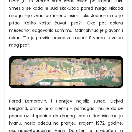
biće: „U to vreme smo imali psića po imenu Juki.
Smešio se kada je Juki skakutala pored njega. Nikada
nikoga nije zvao po imenu osim Juki. Jednom me je
pitao ‘Koliko košta čuvati psa?’. ‘Oko pet dolara
mesečno’, odgovorila sam mu. Odmahnuo je glavom i
rekao: ‘To je previše novca za mene’. Stvarno je voleo
mog psa“.
Pored Lernerovih, i Henrijev najbliži sused, Dejvid
Bergland, brinuo je o njemu – pomagao mu je da se
popne uz stepenice do drugog sprata, donosio mu je
hranu, nosio odeću na pranje… Krajem 1972. godine,
osamdesetogodišnji Henri Dardžer je prebačen u