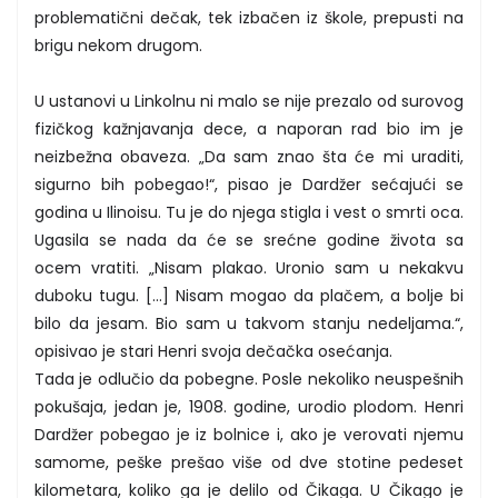
problematični dečak, tek izbačen iz škole, prepusti na
brigu nekom drugom.
U ustanovi u Linkolnu ni malo se nije prezalo od surovog
fizičkog kažnjavanja dece, a naporan rad bio im je
neizbežna obaveza. „Da sam znao šta će mi uraditi,
sigurno bih pobegao!“, pisao je Dardžer sećajući se
godina u Ilinoisu. Tu je do njega stigla i vest o smrti oca.
Ugasila se nada da će se srećne godine života sa
ocem vratiti. „Nisam plakao. Uronio sam u nekakvu
duboku tugu. […] Nisam mogao da plačem, a bolje bi
bilo da jesam. Bio sam u takvom stanju nedeljama.“,
opisivao je stari Henri svoja dečačka osećanja.
Tada je odlučio da pobegne. Posle nekoliko neuspešnih
pokušaja, jedan je, 1908. godine, urodio plodom. Henri
Dardžer pobegao je iz bolnice i, ako je verovati njemu
samome, peške prešao više od dve stotine pedeset
kilometara, koliko ga je delilo od Čikaga. U Čikago je