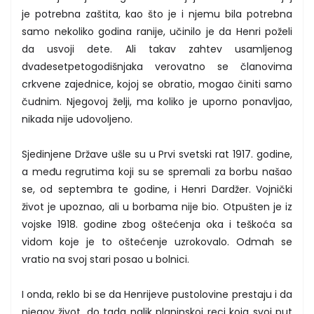
je potrebna zaštita, kao što je i njemu bila potrebna
samo nekoliko godina ranije, učinilo je da Henri poželi
da usvoji dete. Ali takav zahtev usamljenog
dvadesetpetogodišnjaka verovatno se članovima
crkvene zajednice, kojoj se obratio, mogao činiti samo
čudnim. Njegovoj želji, ma koliko je uporno ponavljao,
nikada nije udovoljeno.
Sjedinjene Države ušle su u Prvi svetski rat 1917. godine,
a među regrutima koji su se spremali za borbu našao
se, od septembra te godine, i Henri Dardžer. Vojnički
život je upoznao, ali u borbama nije bio. Otpušten je iz
vojske 1918. godine zbog oštećenja oka i teškoća sa
vidom koje je to oštećenje uzrokovalo. Odmah se
vratio na svoj stari posao u bolnici.
I onda, reklo bi se da Henrijeve pustolovine prestaju i da
njegov život, do tada nalik planinskoj reci koja svoj put