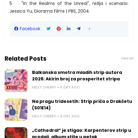
5 "In the Realms of the Unreal", režija i scenario:
Jessica Yu, Diorama Films | PBS, 2004.
Facebook
Related Posts
View all
Balkanska smotra mladih strip autora
2026: Akirin broj za prosperitet stripa
HELLY CHERRY
A DAY AGO
Na pragu tridesetih: Strip priča o Drakčetu
(S01E14)
HELLY CHERRY
A DAY AGO
„Cathedral“ je stigao: Karpenterov strip u
prodaji, album stiže u petak