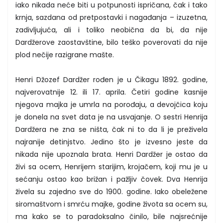
iako nikada neće biti u potpunosti ispričana, čak i tako
krnja, sazdana od pretpostavki i nagađanja – izuzetna,
zadivljujuća, ali i toliko neobična da bi, da nije
Dardžerove zaostavštine, bilo teško poverovati da nije
plod nečije razigrane mašte.
Henri Džozef Dardžer rođen je u Čikagu 1892. godine,
najverovatnije 12. ili 17. aprila. Četiri godine kasnije
njegova majka je umrla na porođaju, a devojčica koju
je donela na svet data je na usvajanje. O sestri Henrija
Dardžera ne zna se ništa, čak ni to da li je preživela
najranije detinjstvo. Jedino što je izvesno jeste da
nikada nije upoznala brata. Henri Dardžer je ostao da
živi sa ocem, Henrijem starijim, krojačem, koji mu je u
sećanju ostao kao brižan i pažljiv čovek. Dva Henrija
živela su zajedno sve do 1900. godine. Iako obeležene
siromaštvom i smrću majke, godine života sa ocem su,
ma kako se to paradoksalno činilo, bile najsrećnije