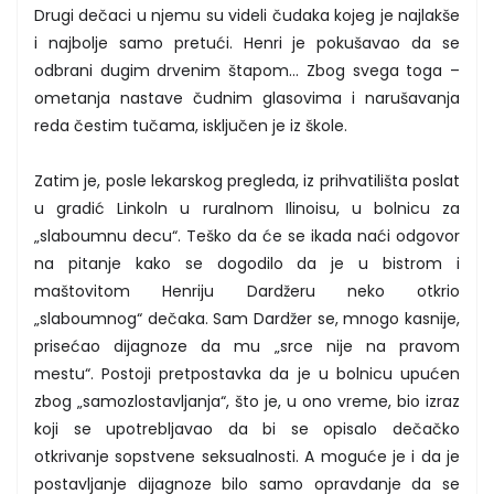
Drugi dečaci u njemu su videli čudaka kojeg je najlakše
i najbolje samo pretući. Henri je pokušavao da se
odbrani dugim drvenim štapom… Zbog svega toga –
ometanja nastave čudnim glasovima i narušavanja
reda čestim tučama, isključen je iz škole.
Zatim je, posle lekarskog pregleda, iz prihvatilišta poslat
u gradić Linkoln u ruralnom Ilinoisu, u bolnicu za
„slaboumnu decu“. Teško da će se ikada naći odgovor
na pitanje kako se dogodilo da je u bistrom i
maštovitom Henriju Dardžeru neko otkrio
„slaboumnog“ dečaka. Sam Dardžer se, mnogo kasnije,
prisećao dijagnoze da mu „srce nije na pravom
mestu“. Postoji pretpostavka da je u bolnicu upućen
zbog „samozlostavljanja“, što je, u ono vreme, bio izraz
koji se upotrebljavao da bi se opisalo dečačko
otkrivanje sopstvene seksualnosti. A moguće je i da je
postavljanje dijagnoze bilo samo opravdanje da se