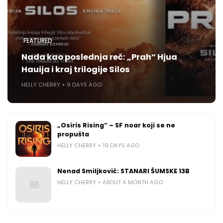
FEATURED
Nada kao poslednja reč: „Prah“ Hjua
Hauija i kraj trilogije Silos
HELLY CHERRY
9 DAYS AGO
„Osiris Rising“ – SF noar koji se ne
propušta
HELLY CHERRY
19 DAYS AGO
Nenad Smiljković: STANARI ŠUMSKE 13B
HELLY CHERRY
ABOUT A MONTH AGO