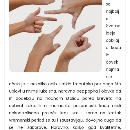
se
najbolj
e
životne
ideje
dobijaj
u kada
ih
čovek
najma
nje
očekuje - nekoliko onih slatkih trenutaka pre nego što
uplovi u mirne luke sna, naravno bez papira i olovke da
ih dočekaju na noćnom stoliću pored kreveta na
dohvat ruke. Ili u momentu pospanosti, kada misli
nekontrolisano proleću kroz um i samo na kratak
vremenski period se tu i zaustavljaju, dovoljno dugo da
se ne zaborave. Naravno, koliko god kvalitetne,