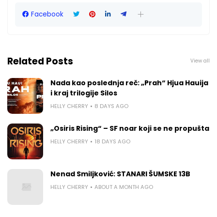
Facebook
Related Posts
View all
Nada kao poslednja reč: „Prah“ Hjua Hauija
i kraj trilogije Silos
HELLY CHERRY
8 DAYS AGO
„Osiris Rising“ – SF noar koji se ne propušta
HELLY CHERRY
18 DAYS AGO
Nenad Smiljković: STANARI ŠUMSKE 13B
HELLY CHERRY
ABOUT A MONTH AGO