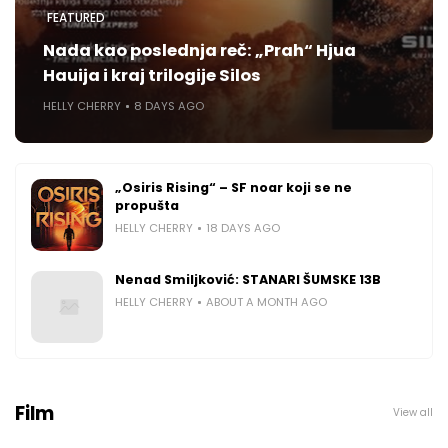
FEATURED
Nada kao poslednja reč: „Prah“ Hjua
Hauija i kraj trilogije Silos
HELLY CHERRY
8 DAYS AGO
„Osiris Rising“ – SF noar koji se ne
propušta
HELLY CHERRY
18 DAYS AGO
Nenad Smiljković: STANARI ŠUMSKE 13B
HELLY CHERRY
ABOUT A MONTH AGO
Film
View all