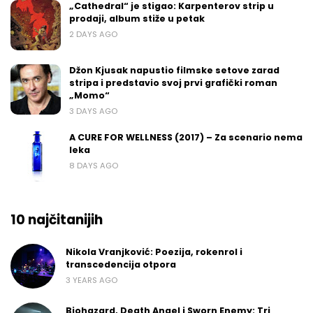
„Cathedral“ je stigao: Karpenterov strip u
prodaji, album stiže u petak
2 DAYS AGO
Džon Kjusak napustio filmske setove zarad
stripa i predstavio svoj prvi grafički roman
„Momo“
3 DAYS AGO
A CURE FOR WELLNESS (2017) – Za scenario nema
leka
8 DAYS AGO
10 najčitanijih
Nikola Vranjković: Poezija, rokenrol i
transcedencija otpora
3 YEARS AGO
Biohazard, Death Angel i Sworn Enemy: Tri