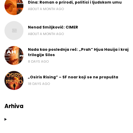
Dina: Roman o prirodi, politici i ljudskom umu
ABOUT A MONTH AGO
Nenad Smiljković: CIMER
ABOUT A MONTH AGO
Nada kao poslednja reč: „Prah“ Hjua Hauija i kraj
trilogije Silos
8 DAYS AGO
„Osiris Rising“ – SF noar koji se ne propušta
18 DAYS AGO
Arhiva