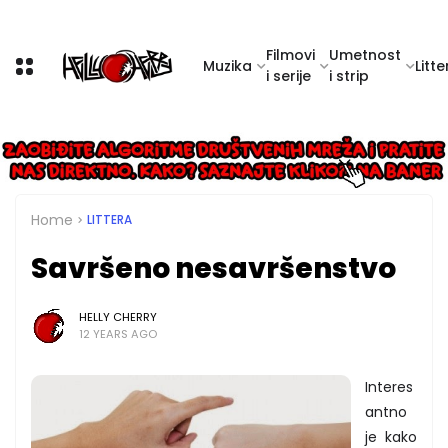
Filmovi
Umetnost
Muzika
Litte
i serije
i strip
Home
LITTERA
Savršeno nesavršenstvo
HELLY CHERRY
12 YEARS AGO
Interes
antno
je kako