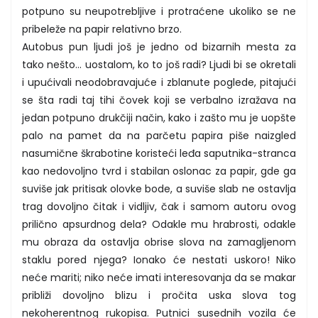
potpuno su neupotrebljive i protraćene ukoliko se ne
pribeleže na papir relativno brzo.
Autobus pun ljudi još je jedno od bizarnih mesta za
tako nešto... uostalom, ko to još radi? Ljudi bi se okretali
i upućivali neodobravajuće i zblanute poglede, pitajući
se šta radi taj tihi čovek koji se verbalno izražava na
jedan potpuno drukčiji način, kako i zašto mu je uopšte
palo na pamet da na parčetu papira piše naizgled
nasumične škrabotine koristeći leđa saputnika-stranca
kao nedovoljno tvrd i stabilan oslonac za papir, gde ga
suviše jak pritisak olovke bode, a suviše slab ne ostavlja
trag dovoljno čitak i vidljiv, čak i samom autoru ovog
prilično apsurdnog dela? Odakle mu hrabrosti, odakle
mu obraza da ostavlja obrise slova na zamagljenom
staklu pored njega? Ionako će nestati uskoro! Niko
neće mariti; niko neće imati interesovanja da se makar
približi dovoljno blizu i pročita uska slova tog
nekoherentnog rukopisa. Putnici susednih vozila će