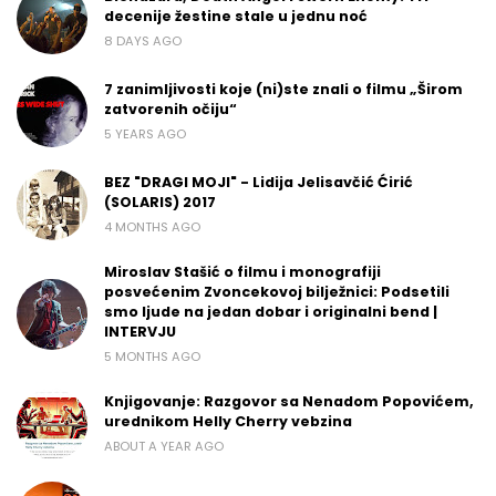
decenije žestine stale u jednu noć
8 DAYS AGO
7 zanimljivosti koje (ni)ste znali o filmu „Širom
zatvorenih očiju“
5 YEARS AGO
BEZ "DRAGI MOJI" - Lidija Jelisavčić Ćirić
(SOLARIS) 2017
4 MONTHS AGO
Miroslav Stašić o filmu i monografiji
posvećenim Zvoncekovoj bilježnici: Podsetili
smo ljude na jedan dobar i originalni bend |
INTERVJU
5 MONTHS AGO
Knjigovanje: Razgovor sa Nenadom Popovićem,
urednikom Helly Cherry vebzina
ABOUT A YEAR AGO