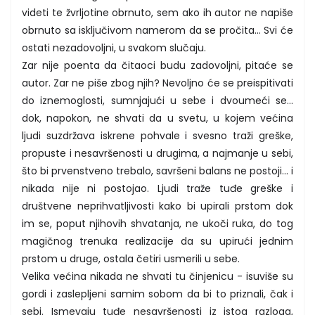
videti te žvrljotine obrnuto, sem ako ih autor ne napiše
obrnuto sa isključivom namerom da se pročita... Svi će
ostati nezadovoljni, u svakom slučaju.
Zar nije poenta da čitaoci budu zadovoljni, pitaće se
autor. Zar ne piše zbog njih? Nevoljno će se preispitivati
do iznemoglosti, sumnjajući u sebe i dvoumeći se...
dok, napokon, ne shvati da u svetu, u kojem većina
ljudi suzdržava iskrene pohvale i svesno traži greške,
propuste i nesavršenosti u drugima, a najmanje u sebi,
što bi prvenstveno trebalo, savršeni balans ne postoji... i
nikada nije ni postojao. Ljudi traže tuđe greške i
društvene neprihvatljivosti kako bi upirali prstom dok
im se, poput njihovih shvatanja, ne ukoči ruka, do tog
magičnog trenuka realizacije da su upirući jednim
prstom u druge, ostala četiri usmerili u sebe.
Velika većina nikada ne shvati tu činjenicu - isuviše su
gordi i zaslepljeni samim sobom da bi to priznali, čak i
sebi. Ismevaju tuđe nesavršenosti iz istog razloga,