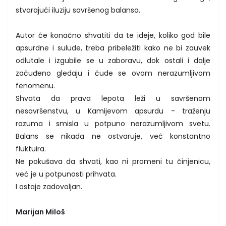
stvarajući iluziju savršenog balansa.
Autor će konačno shvatiti da te ideje, koliko god bile
apsurdne i sulude, treba pribeležiti kako ne bi zauvek
odlutale i izgubile se u zaboravu, dok ostali i dalje
začuđeno gledaju i čude se ovom nerazumljivom
fenomenu.
Shvata da prava lepota leži u savršenom
nesavršenstvu, u Kamijevom apsurdu - traženju
razuma i smisla u potpuno nerazumljivom svetu.
Balans se nikada ne ostvaruje, već konstantno
fluktuira.
Ne pokušava da shvati, kao ni promeni tu činjenicu,
već je u potpunosti prihvata.
I ostaje zadovoljan.
Marijan Miloš