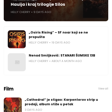
Hauija i kraj trilogije Silos
HELLY CHERRY
9 DAYS AGO
„Osiris Rising“ – SF noar koji se ne
propušta
HELLY CHERRY
19 DAYS AGO
Nenad Smiljković: STANARI ŠUMSKE 13B
HELLY CHERRY
ABOUT A MONTH AGO
Film
View all
„Cathedral“ je stigao: Karpenterov strip u
prodaji, album stiže u petak
3 DAYS AGO