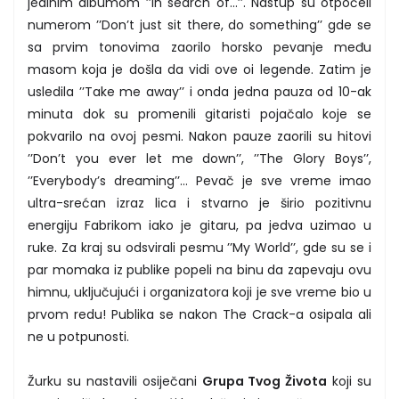
jedinim albumom ’’In search of...’’. Nastup su otpočeli
numerom ’’Don’t just sit there, do something’’ gde se
sa prvim tonovima zaorilo horsko pevanje među
masom koja je došla da vidi ove oi legende. Zatim je
usledila ’’Take me away’’ i onda jedna pauza od 10-ak
minuta dok su promenili gitaristi pojačalo koje se
pokvarilo na ovoj pesmi. Nakon pauze zaorili su hitovi
’’Don’t you ever let me down’’, ’’The Glory Boys’’,
’’Everybody’s dreaming’’... Pevač je sve vreme imao
ultra-srećan izraz lica i stvarno je širio pozitivnu
energiju Fabrikom iako je gitaru, pa jedva uzimao u
ruke. Za kraj su odsvirali pesmu ’’My World’’, gde su se i
par momaka iz publike popeli na binu da zapevaju ovu
himnu, uključujući i organizatora koji je sve vreme bio u
prvom redu! Publika se nakon The Crack-a osipala ali
ne u potpunosti.
Žurku su nastavili osiječani
Grupa Tvog Života
koji su