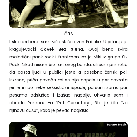
ČBS
I sledeći bend sam više slušao van Fabrike. U pitanju je
kragujevački
Čovek Bez Sluha
. Ovaj bend svira
melodični pank rock i frontmen im je Miki iz grupe Six
Pack. Nikad nisam bio fan ovog benda, ali sam primetio
da dosta ljudi u publici jeste a posebno ženski pol.
Iskreno, priča pevača mi se nije dopala u par navrata
jer je imao neke seksističke ispade, pa sam samo par
pesama odslušao i izašao napolje. Uhvatio sam i
obradu Ramones-a ’’Pet Cemetary’’, što je bilo ’’za
njihovu dušu’’, kako je pevač naglasio.