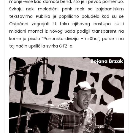
manje-više kao domaći bend, što je i pevač pomenuo.
Sviraju neki melodični pank rock sa zajebantskim
tekstovima. Publika je poprilično poludela kad su se
Osiječani zagrejali. U toku njihovog nastupa su i
mlađani momci iz Novog Sada podigli transparent na
kome je pisalo ’’Panonska divizija – nsXhc’’, pa se i na
taj način upriličila svirka GTŽ-a.