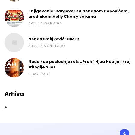
Knjigovanje: Razgovor sa Nenadom Popovićem,
urednikom Helly Cherry vebzina
ABOUT A YEAR AGO
Nenad Smiljković: CIMER
ABOUT A MONTH AGO
Nada kao poslednja reč: „Prah“ Hjua Hauija i kraj
trilogije Silos
9 DAYS AGO
Arhiva