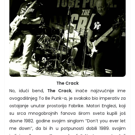
The Crack
No, idući bend,
The Crack
, inače najzvučnije ime
ovogodišnjeg To Be Punk-a, je svakako bio imperativ za
ostajanje unutar prostorija Fabrike. Matori Englezi, koji
su srca mnogobrojnih fanova širom sveta kupili još
davne 1982. godine svojim singlom ’’Don’t you ever let
me down’’, da bi ih u potpunosti dobili 1989. svojim