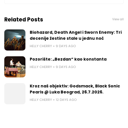
Related Posts
View all
Biohazard, Death Angel i Sworn Enemy: Tri
decenije žestine stale u jednu noć
HELLY CHERRY
9 DAYS AGO
Pozorište: „Bezdan“ kao konstanta
HELLY CHERRY
9 DAYS AGO
Kroz naš objektiv: Godsmack, Black Sonic
Pearls @ Luka Beograd, 26.7.2026.
HELLY CHERRY
12 DAYS AGO