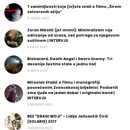
7 zanimljivosti koje (ni)ste znali o filmu „Širom
zatvorenih očiju“
5 YEARS AGO
Zoran Nikolić (jst mnml): Minimalizam nije
odricanje od izraza, već potraga za njegovom
suštinom | INTERVJU
5 DAYS AGO
Biohazard, Death Angel i Sworn Enemy: Tri
decenije žestine stale u jednu noć
9 DAYS AGO
Miroslav Stašić o filmu i monografiji
posvećenim Zvoncekovoj bilježnici: Podsetili
smo ljude na jedan dobar i originalni bend |
INTERVJU
5 MONTHS AGO
BEZ "DRAGI MOJI" - Lidija Jelisavčić Ćirić
(SOLARIS) 2017
4 MONTHS AGO