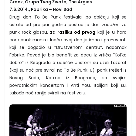
Crack, Grupa Tvog Života, The Argies
7.6.2014., Fabrika – Novi Sad
Drugi dan To Be Punk festivala, po običaju koji se
ustalio od pre par godina postao je dan zadužen za
punk rock glazbu,
za razliku od prvog
koji je u hard
core punk maniru. Inače ovaj dan je imao i pre-event,
koji se dogodio u ’’Društvenom centru’’, nadomak
Fabrike. Povod je bio benefit za decu iz vrtića ’’Kol’ko
dobro’’ iz Beograda a učešće u istom su uzeli Lazarat
(koji su noć pre svirali na To Be Punk-u), pank trešeri iz
Novog Sada, Katma iz Beograda, sa svojim
povratničkim koncertom i Anti You, Italijani koji su,
takođe noć ranije svirali na festivalu.