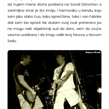
da čujem mene dosta podseća na Social Distortion a
zanimljiva stvar je što imaju i harmoniku u bendu, koju
sam jako slabo čuo, kako ispred bine, tako i van Fabrike
dok sam bio ispred. Ne slušam ovaj zvuk preterano pa
ne mogu neki objektivniji sud da dam, sem da zvuče
veoma uvežbano i da imaju veliki broj fanova u Novom
Sadu.