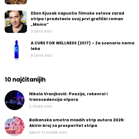
Džon Kjusak napustio filmske setove zarad
stripa i predstavio svoj prvi grafički roman
„Momo“
3 DAYS AGO
A CURE FOR WELLNESS (2017) – Za scenario nema
leka
8 DAYS AGO
10 najčitanijih
Nikola Vranjković: Poezija, rokenrol i
transcedencija otpora
3 YEARS AGO
Balkanska smotra mladih strip autora 2026:
Akirin broj za prosperitet stripa
ABOUT 21 HOURS AGO