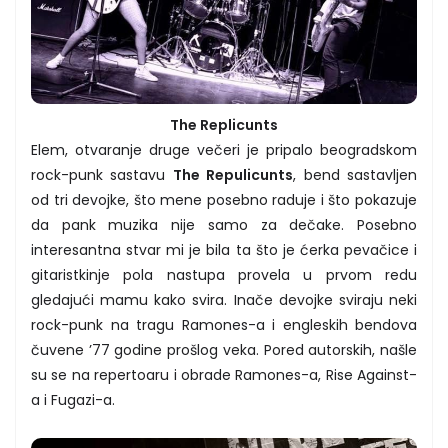
The Replicunts
Elem, otvaranje druge večeri je pripalo beogradskom
rock-punk sastavu
The Repulicunts
, bend sastavljen
od tri devojke, što mene posebno raduje i što pokazuje
da pank muzika nije samo za dečake. Posebno
interesantna stvar mi je bila ta što je ćerka pevačice i
gitaristkinje pola nastupa provela u prvom redu
gledajući mamu kako svira. Inače devojke sviraju neki
rock-punk na tragu Ramones-a i engleskih bendova
čuvene ’77 godine prošlog veka. Pored autorskih, našle
su se na repertoaru i obrade Ramones-a, Rise Against-
a i Fugazi-a.