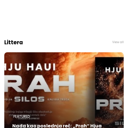
Littera
View all
FEATURED
Nada kao poslednja reč: „Prah“ Hjua