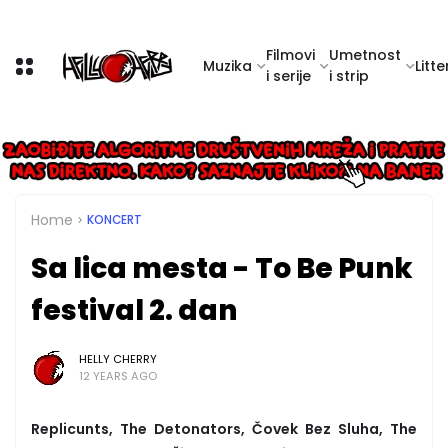
Filmovi
Umetnost
Muzika
Litte
i serije
i strip
Home
KONCERT
Sa lica mesta - To Be Punk
festival 2. dan
HELLY CHERRY
12 YEARS AGO
Replicunts, The Detonators, Čovek Bez Sluha, The