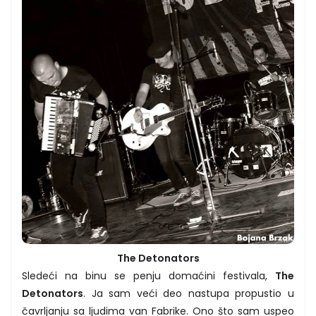
The Detonators
Sledeći na binu se penju domaćini festivala,
The
Detonators
. Ja sam veći deo nastupa propustio u
čavrljanju sa ljudima van Fabrike. Ono što sam uspeo