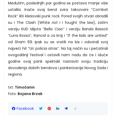
Međutim, poslednjih par godina se postava manje više
ustalila. Inače ovaj bend svira takozvani ’’Combat
Rock’’ iliti klešovski punk rock. Pored svojih stvari obradili
su i The Clash (White riot i I fought the law), zatim
verziju KUD Idijota ’’Bella Ciao’’ i verziju Banda Bassoti
’’Luna Rossa’’, Rancid a za kraj i ’’If the kids are united’’
od Sham 69. Ipak su se vratili na bis i odsvirali svoj
najveći hit ’’Un policia atras’’. Na taj način su i pečatirali
ovogodišnji festival i ostavili nam nadu da će i iduće
godine ovaj pank spektakl nastaviti svoju tradiciju
dovođenja dobrih bendova i pankerizacije Novog Sada i
regiona.
txt:
Timočanin
foto:
Bojana Brzak
Facebook