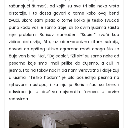
računajući štimer), od kojih su sve tri bile neka vrsta
distorzije, i to dosta govori o tome kako ovaj bend
zvuči. Skoro sam pisao o tome koliko je teško zvučati
puno kada vas je samo troje, ali to ovim ljudima zaista
nije problem. Borisov namučeni “Squier” zvuči kao
zidina distorzije, što, uz uber-preciznu ritam sekciju,
dovodi do opšteg utiska ogromne moći onoga što se
čuje van bine. “Ja”, “Ogledalo”, “Zli sin” su samo neke od
pesama koje smo imali prilike da čujemo, a čuli ih
jesmo. I to na takav način da nam verovatno i dalje zuji
u ušima. “Teško hodam” je bila poslednja pesma na
njihovom nastupu, i za nju je Boris sišao sa bine, i
odsvirao je u društvu najvernijih fanova, u prvim
redovima.