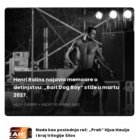
FEATURED
Henri Rolins najavio memoare o
detinjstvu: „Bait Dog Boy“ stiže u martu
2027.
HELLY CHERRY
ABOUT 10 HOURS AGO
Nada kao poslednja reč: „Prah“ Hjua Hauija
i kraj trilogije Silos