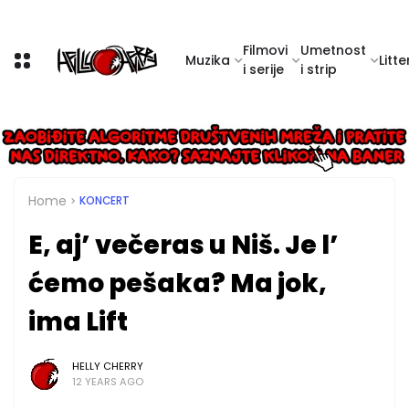
Filmovi
Umetnost
Muzika
Litte
i serije
i strip
Home
KONCERT
E, aj’ večeras u Niš. Je l’
ćemo pešaka? Ma jok,
ima Lift
HELLY CHERRY
12 YEARS AGO