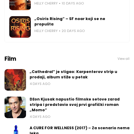
HELLY CHERRY
10 DAYS AGO
„Osiris Rising“ – SF noar koji se ne
propušta
HELLY CHERRY
20 DAYS AGO
Film
View all
„Cathedral“ je stigao: Karpenterov strip u
prodaji, album stiže u petak
4 DAYS AGO
Džon Kjusak napustio filmske setove zarad
stripa i predstavio svoj prvi grafički roman
„Momo“
4 DAYS AGO
A CURE FOR WELLNESS (2017) – Za scenario nema
leka