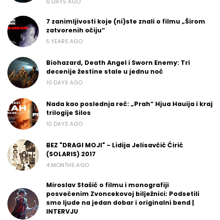
6 DAYS AGO
7 zanimljivosti koje (ni)ste znali o filmu „Širom
zatvorenih očiju“
5 YEARS AGO
Biohazard, Death Angel i Sworn Enemy: Tri
decenije žestine stale u jednu noć
10 DAYS AGO
Nada kao poslednja reč: „Prah“ Hjua Hauija i kraj
trilogije Silos
10 DAYS AGO
BEZ "DRAGI MOJI" - Lidija Jelisavčić Ćirić
(SOLARIS) 2017
4 MONTHS AGO
Miroslav Stašić o filmu i monografiji
posvećenim Zvoncekovoj bilježnici: Podsetili
smo ljude na jedan dobar i originalni bend |
INTERVJU