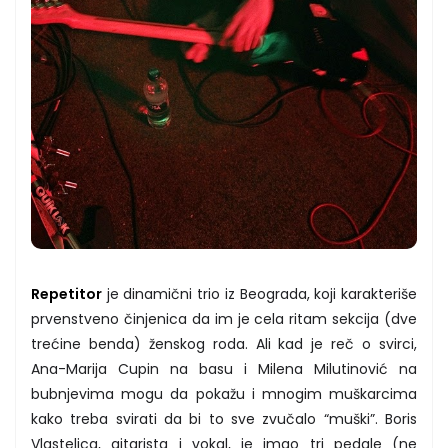
Repetitor
je dinamični trio iz Beograda, koji karakteriše
prvenstveno činjenica da im je cela ritam sekcija (dve
trećine benda) ženskog roda. Ali kad je reč o svirci,
Ana-Marija Cupin na basu i Milena Milutinović na
bubnjevima mogu da pokažu i mnogim muškarcima
kako treba svirati da bi to sve zvučalo “muški”. Boris
Vlastelica, gitarista i vokal, je imao tri pedale (ne