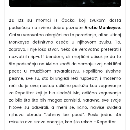
Za Dž
su momci iz Čačka, koji zvukom dosta
podsećaju na svima dobro poznate
Arctic Monkeyse
.
Oni su verovatno alergični na to poređenje, ali se uticaj
Monkeysa definitvno oseća u njihovom zvuku. To,
zapravo, i nije loša stvar. Neko će verovatno preterati i
nazvati ih rip-off bendom, ali moj lični utisak je da to
što podsećaju na AM ne znači da nemaju svoj neki lični
pečat u muzičkom stvaralaštvu. Poprilično živahne
pesme, sve su, što bi Englezi reki “upbeat”, i možemo
reći da je ovaj nastup odlično poslužio kao zagrevanje
za Repetitor koji je bio sledeći. Ma, odlično zagrevanje
za bilo šta što bih mogao zamisliti. Naravno, sve svoje
hitove su odsvirali, a meni se, lično, najviše svidela
njihova obrada “Johnny be good”. Posle jedno 45
minuta ove sirove energije, kao što rekoh – Repetitor.