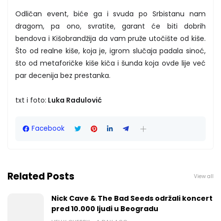
Odličan event, biće ga i svuda po Srbistanu nam
dragom, pa ono, svratite, garant će biti dobrih
bendova i Kišobrandžija da vam pruže utočište od kiše.
Što od realne kiše, koja je, igrom slučaja padala sinoć,
što od metaforičke kiše kiča i šunda koja ovde lije već
par decenija bez prestanka.
txt i foto:
Luka Radulović
Facebook
Related Posts
View all
Nick Cave & The Bad Seeds održali koncert
pred 10.000 ljudi u Beogradu