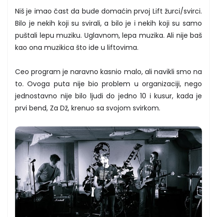
Niš je imao čast da bude domaćin prvoj Lift žurci/svirci.
Bilo je nekih koji su svirali, a bilo je i nekih koji su samo
puštali lepu muziku. Uglavnom, lepa muzika. Ali nije baš
kao ona muzikica što ide u liftovima.
Ceo program je naravno kasnio malo, ali navikli smo na
to. Ovoga puta nije bio problem u organizaciji, nego
jednostavno nije bilo ljudi do jedno 10 i kusur, kada je
prvi bend, Za Dž, krenuo sa svojom svirkom.