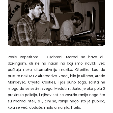
Posle Repetitora – Kišobrani. Momci se bave di-
džejingom, ali ne na način na koji smo navikli, već
puštaju neku alternativniju muziku. Otprilike kao da
pustite neki MTV Alternative. Znači, bilo je Killersa, Arctic
Monkeysa, Crystal Castles, i još puno toga, zaista ne
mogu da se setim svega. Međutim, žurku je oko pola 2
prekinula policija, i njihov set se završio ranije nego što
su momci hteli, a i, čini se, ranije nego što je publika,
koja se već, doduše, malo omanjila, htela.