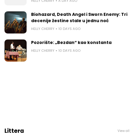
HELLY CHERRY
A DAY AGO
Biohazard, Death Angel i Sworn Enemy: Tri
decenije žestine stale u jednu noć
HELLY CHERRY
10 DAYS AGO
Pozorište: „Bezdan“ kao konstanta
HELLY CHERRY
10 DAYS AGO
Littera
View all