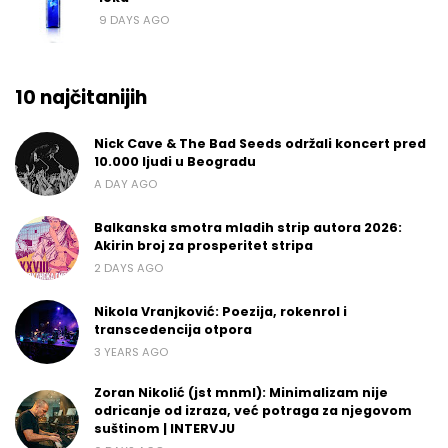
9 DAYS AGO
10 najčitanijih
Nick Cave & The Bad Seeds održali koncert pred
10.000 ljudi u Beogradu
A DAY AGO
Balkanska smotra mladih strip autora 2026:
Akirin broj za prosperitet stripa
2 DAYS AGO
Nikola Vranjković: Poezija, rokenrol i
transcedencija otpora
3 YEARS AGO
Zoran Nikolić (jst mnml): Minimalizam nije
odricanje od izraza, već potraga za njegovom
suštinom | INTERVJU