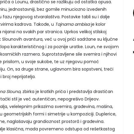
a priča o Lounu, drastično se razlikuju od ostatka opusa.
niru, jednostavniji, bez gomile minuciozno izvedenih
ju fazu njegovog stvaralaštva. Postavke tabli su i dalje
okvirima kadrova. Takođe, u
Tajnama ambisa
je kolor
nsi na svakih par stranica. Uprkos velikoj stilskoj
 Slounovih avantura, već u ovoj priči sadržane su ključne
pa karakterističnog i za poznije uratke. Loun, ne svojom
osmičkih razmera. Suprotstavljene sile svemira i njihovi
e prisilom, u svoje sukobe, te uz njegovu pomoć
u. On, sa druge strane, uglavnom bira sopstveni, treći
broj neprijatelja.
una Slouna
, zbirka je kratkih priča i predstavlja drastičan
čki stil je već autentičan, nepogrešivo Drijeov.
lja, velelepnim prikazima svemira, građevina, mašina,
u geometrijskih formi i simetrije u kompoziciji. Duplerice,
alne, naglašavaju grandioznost prostorâ i građevina.
dalje klasična, mada povremeno odstupa od rešetkastog