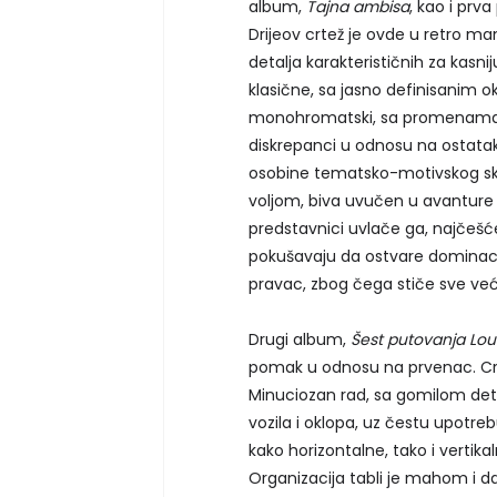
album,
Tajna ambisa
, kao i prv
Drijeov crtež je ovde u retro ma
detalja karakterističnih za kasni
klasične, sa jasno definisanim 
monohromatski, sa promenama nija
diskrepanci u odnosu na ostatak
osobine tematsko-motivskog sklo
voljom, biva uvučen u avanture k
predstavnici uvlače ga, najčešć
pokušavaju da ostvare dominacij
pravac, zbog čega stiče sve veći 
Drugi album,
Šest putovanja Lo
pomak u odnosu na prvenac. Crta
Minuciozan rad, sa gomilom deta
vozila i oklopa, uz čestu upotreb
kako horizontalne, tako i vertik
Organizacija tabli je mahom i 