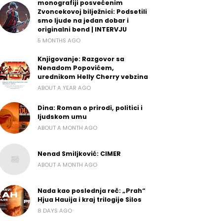
monografiji posvećenim
Zvoncekovoj bilježnici: Podsetili
smo ljude na jedan dobar i
originalni bend | INTERVJU
5 MONTHS AGO
Knjigovanje: Razgovor sa
Nenadom Popovićem,
urednikom Helly Cherry vebzina
ABOUT A YEAR AGO
Dina: Roman o prirodi, politici i
ljudskom umu
ABOUT A MONTH AGO
Nenad Smiljković: CIMER
ABOUT A MONTH AGO
Nada kao poslednja reč: „Prah“
Hjua Hauija i kraj trilogije Silos
8 DAYS AGO