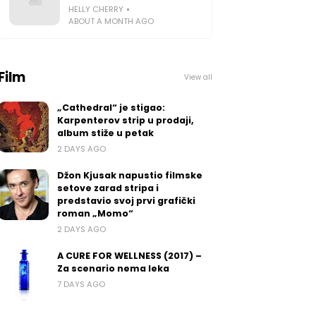
HELLY CHERRY
ABOUT A MONTH AGO
Film
View all
„Cathedral“ je stigao:
Karpenterov strip u prodaji,
album stiže u petak
2 DAYS AGO
Džon Kjusak napustio filmske
setove zarad stripa i
predstavio svoj prvi grafički
roman „Momo“
2 DAYS AGO
A CURE FOR WELLNESS (2017) –
Za scenario nema leka
7 DAYS AGO