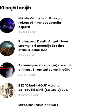
10 najčitanijih
Nikola Vranjković: Poezija,
rokenrol i transcedencija
otpora
3 YEARS AGO
Biohazard, Death Angel i Sworn
Enemy: Tri decenije žestine
stale u jednu noć
8 DAYS AGO
7 zanimljivosti koje (ni)ste znali
o filmu „Širom zatvorenih očiju“
5 YEARS AGO
BEZ "DRAGI MOJI" - Lidija
Jelisavčić Ćirić (SOLARIS) 2017
4 MONTHS AGO
Miroslav Stašić o filmu i