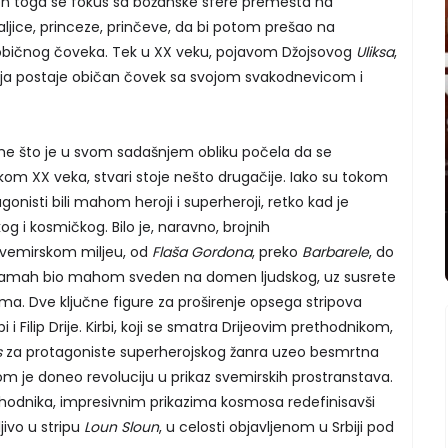
n toga se fokus sa božanske sfere premešta na
raljice, princeze, prinčeve, da bi potom prešao na
e običnog čoveka. Tek u XX veku, pojavom Džojsovog
Uliksa
,
ja postaje običan čovek sa svojom svakodnevicom i
me što je u svom sadašnjem obliku počela da se
tkom XX veka, stvari stoje nešto drugačije. Iako su tokom
onisti bili mahom heroji i superheroji, retko kad je
kog i kosmičkog. Bilo je, naravno, brojnih
svemirskom miljeu, od
Flaša Gordona
, preko
Barbarele
, do
v zamah bio mahom sveden na domen ljudskog, uz susrete
ima. Dve ključne figure za proširenje opsega stripova
i Filip Drije. Kirbi, koji se smatra Drijeovim prethodnikom,
s
za protagoniste superherojskog žanra uzeo besmrtna
om je doneo revoluciju u prikaz svemirskih prostranstava.
ethodnika, impresivnim prikazima kosmosa redefinisavši
ljivo u stripu
Loun Sloun
, u celosti objavljenom u Srbiji pod