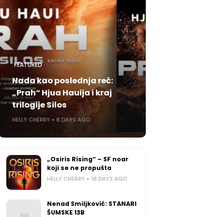
FEATURED
Nada kao poslednja reč:
„Prah“ Hjua Hauija i kraj
trilogije Silos
HELLY CHERRY
8 DAYS AGO
„Osiris Rising“ – SF noar
koji se ne propušta
HELLY CHERRY
18 DAYS AGO
Nenad Smiljković: STANARI
ŠUMSKE 13B