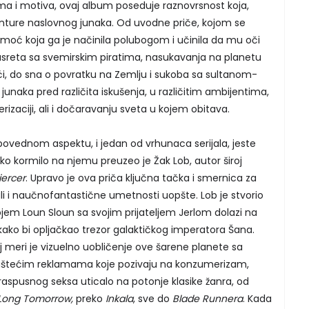
a i motiva, ovaj album poseduje raznovrsnost koja,
vanture naslovnog junaka. Od uvodne priče, kojom se
 moć koja ga je načinila polubogom i učinila da mu oči
usreta sa svemirskim piratima, nasukavanja na planetu
ći, do sna o povratku na Zemlju i sukoba sa sultanom-
junaka pred različita iskušenja, u različitim ambijentima,
erizaciji, ali i dočaravanju sveta u kojem obitava.
ripovednom aspektu, i jedan od vrhunaca serijala, jeste
čko kormilo na njemu preuzeo je Žak Lob, autor široj
ercer
. Upravo je ova priča ključna tačka i smernica za
 ali i naučnofantastične umetnosti uopšte. Lob je stvorio
kojem Loun Sloun sa svojim prijateljem Jerlom dolazi na
, kako bi opljačkao trezor galaktičkog imperatora Šana.
j meri je vizuelno uobličenje ove šarene planete sa
aštećim reklamama koje pozivaju na konzumerizam,
aspusnog seksa uticalo na potonje klasike žanra, od
Long Tomorrow,
preko
Inkala
, sve do
Blade Runnera
. Kada