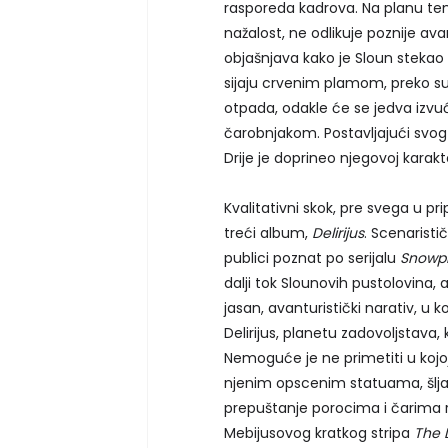
rasporeda kadrova. Na planu tem
nažalost, ne odlikuje poznije a
objašnjava kako je Sloun stekao
sijaju crvenim plamom, preko s
otpada, odakle će se jedva izvu
čarobnjakom. Postavljajući svog 
Drije je doprineo njegovoj karakt
Kvalitativni skok, pre svega u p
treći album,
Delirijus
. Scenaristi
publici poznat po serijalu
Snowpi
dalji tok Slounovih pustolovina,
jasan, avanturistički narativ, u 
Delirijus, planetu zadovoljstava
Nemoguće je ne primetiti u kojo
njenim opscenim statuama, šlj
prepuštanje porocima i čarima r
Mebijusovog kratkog stripa
The 