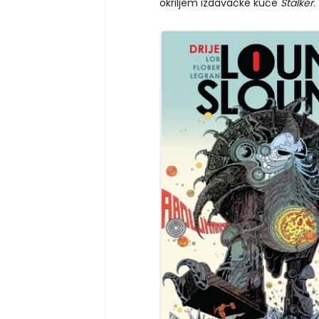
okriljem izdavačke kuće
Stalker
.