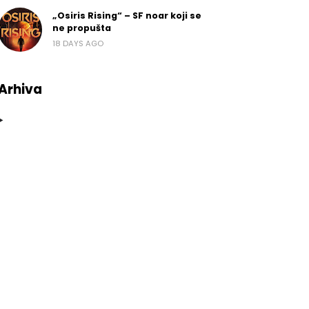
„Osiris Rising“ – SF noar koji se
ne propušta
18 DAYS AGO
Arhiva