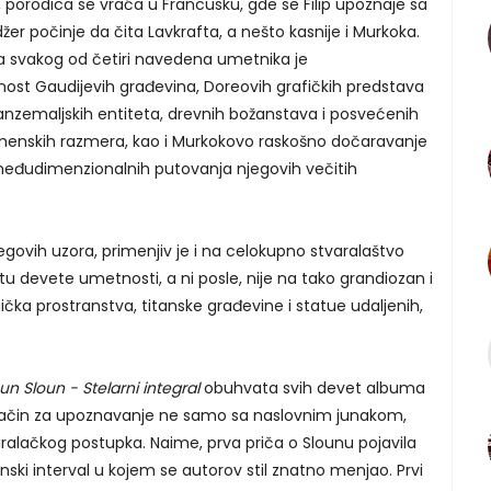
 porodica se vraća u Francusku, gde se Filip upoznaje sa
žer počinje da čita Lavkrafta, a nešto kasnije i Murkoka.
va svakog od četiri navedena umetnika je
t Gaudijevih građevina, Doreovih grafičkih predstava
 vanzemaljskih entiteta, drevnih božanstava i posvećenih
emenskih razmera, kao i Murkokovo raskošno dočaravanje
međudimenzionalnih putovanja njegovih večitih
 njegovih uzora, primenjiv je i na celokupno stvaralaštvo
vetu devete umetnosti, a ni posle, nije na tako grandiozan i
ka prostranstva, titanske građevine i statue udaljenih,
un Sloun - Stelarni integral
obuhvata svih devet albuma
e način za upoznavanje ne samo sa naslovnim junakom,
aralačkog postupka. Naime, prva priča o Slounu pojavila
nski interval u kojem se autorov stil znatno menjao. Prvi