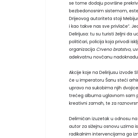
se tome dodaju površine prekri
bezbedonosnim sistemom, estets
Drijeovog autoriteta stoji Mebij
i kao takve nas sve privlače”. J
Delirijusa: tu su turisti željni d
političari, policija koja privodi 
organizacija
Crveno bratstvo
, u
adekvatnu novčanu nadoknadu
Akcije koje na Delirijusu izvode
će u imperatoru Šanu steći arhin
upravo na sukobima njih dvojice.
trećeg albuma uglavnom sam pisa
kreativni zamah, te za raznovrsn
Delimičan izuzetak u odnosu na
autor za sižejnu osnovu uzima i
radikalnim intervencijama ga i