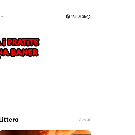
13k
3k
Littera
View all