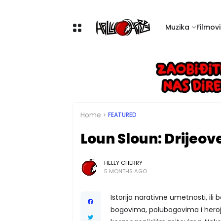
Muzika
Filmovi 
Home
FEATURED
Loun Sloun: Drijeov
HELLY CHERRY
5 MONTHS AGO
Istorija narativne umetnosti, il
bogovima, polubogovima i heroj