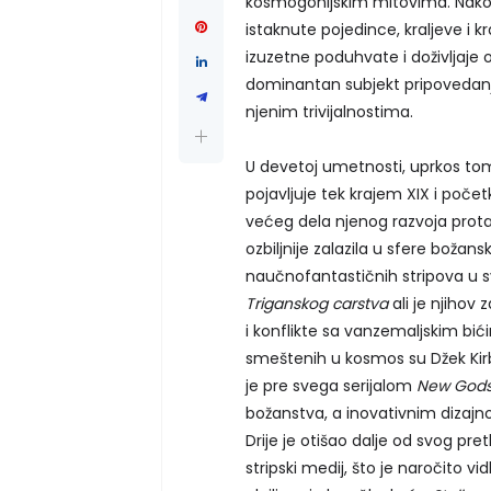
kosmogonijskim mitovima. Nako
istaknute pojedince, kraljeve i k
izuzetne poduhvate i doživljaj
dominantan subjekt pripovedan
njenim trivijalnostima.
U devetoj umetnosti, uprkos to
pojavljuje tek krajem XIX i poče
većeg dela njenog razvoja protag
ozbiljnije zalazila u sfere božans
naučnofantastičnih stripova u 
Triganskog carstva
ali je njiho
i konflikte sa vanzemaljskim bić
smeštenih u kosmos su Džek Kirbi 
je pre svega serijalom
New God
božanstva, a inovativnim dizajn
Drije je otišao dalje od svog pr
stripski medij, što je naročito vid