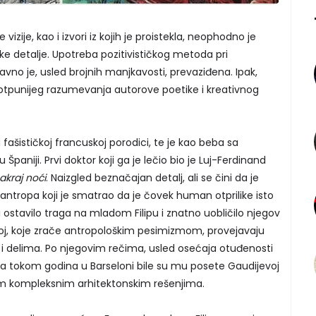
izije, kao i izvori iz kojih je proistekla, neophodno je
ke detalje. Upotreba pozitivističkog metoda pri
o je, usled brojnih manjkavosti, prevaziđena. Ipak,
otpunijeg razumevanja autorove poetike i kreativnog
u fašističkoj francuskoj porodici, te je kao beba sa
 Španiji. Prvi doktor koji ga je lečio bio je Luj-Ferdinand
kraj noći
. Naizgled beznačajan detalj, ali se čini da je
antropa koji je smatrao da je čovek human otprilike isto
i ostavilo traga na mladom Filipu i znatno uobličilo njegov
ovoj, koje zrače antropološkim pesimizmom, provejavaju
o i delima. Po njegovim rečima, usled osećaja otuđenosti
teha tokom godina u Barseloni bile su mu posete Gaudijevoj
enim kompleksnim arhitektonskim rešenjima.