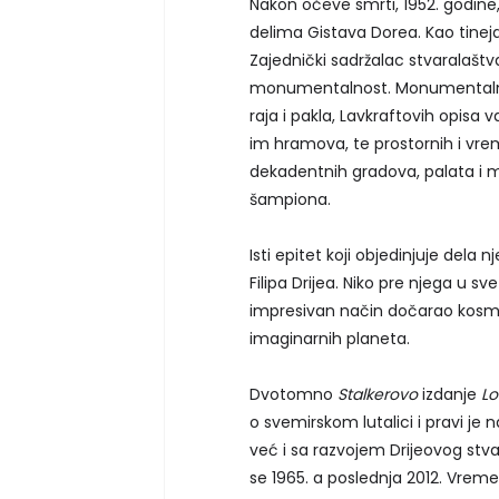
Nakon očeve smrti, 1952. godine,
delima Gistava Dorea. Kao tinejd
Zajednički sadržalac stvaralašt
monumentalnost. Monumentalnos
raja i pakla, Lavkraftovih opisa
im hramova, te prostornih i vr
dekadentnih gradova, palata i 
šampiona.
Isti epitet koji objedinjuje dela
Filipa Drijea. Niko pre njega u s
impresivan način dočarao kosmič
imaginarnih planeta.
Dvotomno
Stalkerovo
izdanje
Lo
o svemirskom lutalici i pravi j
već i sa razvojem Drijeovog stv
se 1965. a poslednja 2012. Vreme