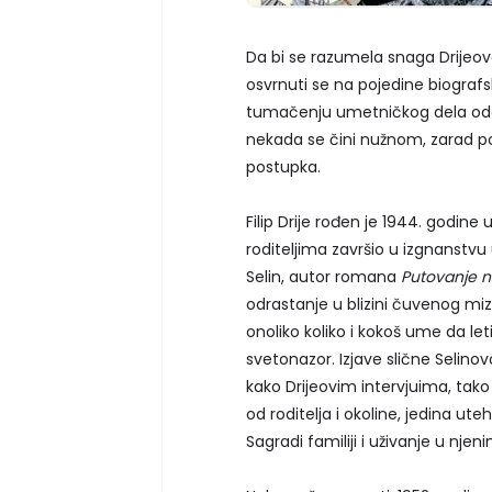
Da bi se razumela snaga Drijeove v
osvrnuti se na pojedine biografs
tumačenju umetničkog dela odavn
nekada se čini nužnom, zarad p
postupka.
Filip Drije rođen je 1944. godine 
roditeljima završio u izgnanstvu u
Selin, autor romana
Putovanje na
odrastanje u blizini čuvenog miz
onoliko koliko i kokoš ume da let
svetonazor. Izjave slične Selin
kako Drijeovim intervjuima, tak
od roditelja i okoline, jedina u
Sagradi familiji i uživanje u nj