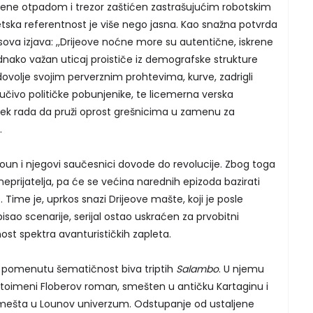
vene otpadom i trezor zaštićen zastrašujućim robotskim
ka referentnost je više nego jasna. Kao snažna potvrda
usova izjava: ,,Drijeove noćne more su autentične, iskrene
ednako važan uticaj proističe iz demografske strukture
a udovolje svojim perverznim prohtevima, kurve, zadrigli
isključivo političke pobunjenike, te licemerna verska
vek rada da pruži oprost grešnicima u zamenu za
.
 Sloun i njegovi saučesnici dovode do revolucije. Zbog toga
eprijatelja, pa će se većina narednih epizoda bazirati
 Time je, uprkos snazi Drijeove mašte, koji je posle
o scenarije, serijal ostao uskraćen za prvobitni
ost spektra avanturističkih zapleta.
 pomenutu šematičnost biva triptih
Salambo
. U njemu
stoimeni Floberov roman, smešten u antičku Kartaginu i
zmešta u Lounov univerzum. Odstupanje od ustaljene