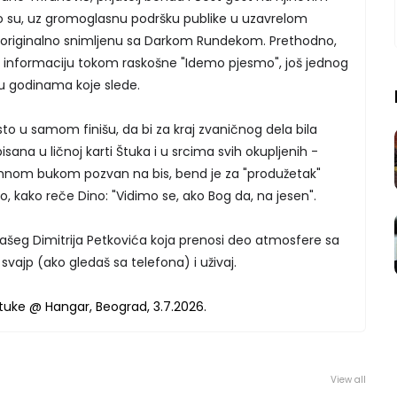
o su, uz gromoglasnu podršku publike u uzavrelom
, originalno snimljenu sa Darkom Rundekom. Prethodno,
nu informaciju tokom raskošne "Idemo pjesmo", još jednog
u godinama koje slede.
sto u samom finišu, da bi za kraj zvaničnog dela bila
ana u ličnoj karti Štuka i u srcima svih okupljenih -
romnom bukom pozvan na bis, bend je za "produžetak"
io, kako reče Dino: "Vidimo se, ako Bog da, na jesen".
našeg Dimitrija Petkovića koja prenosi deo atmosfere sa
 svajp (ako gledaš sa telefona) i uživaj.
View all