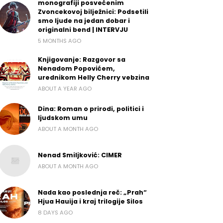
monografiji posvećenim
Zvoncekovoj bilježnici: Podsetili
smo ljude na jedan dobar i
originalni bend | INTERVJU
5 MONTHS AGO
Knjigovanje: Razgovor sa
Nenadom Popovićem,
urednikom Helly Cherry vebzina
ABOUT A YEAR AGO
Dina: Roman o prirodi, politici i
ljudskom umu
ABOUT A MONTH AGO
Nenad Smiljković: CIMER
ABOUT A MONTH AGO
Nada kao poslednja reč: „Prah“
Hjua Hauija i kraj trilogije Silos
8 DAYS AGO