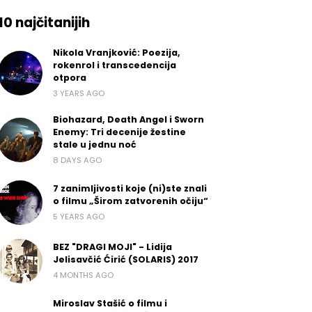
10 najčitanijih
Nikola Vranjković: Poezija,
rokenrol i transcedencija
otpora
3 YEARS AGO
Biohazard, Death Angel i Sworn
Enemy: Tri decenije žestine
stale u jednu noć
8 DAYS AGO
7 zanimljivosti koje (ni)ste znali
o filmu „Širom zatvorenih očiju“
5 YEARS AGO
BEZ "DRAGI MOJI" - Lidija
Jelisavčić Ćirić (SOLARIS) 2017
4 MONTHS AGO
Miroslav Stašić o filmu i