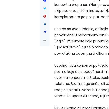
koncert u prepunom Hangaru, u o
ekipa su u sat i 50 minuta, uz izb
kompletno, i to po prvi put, neda
Pesme sa ovog izdanja, od kojih s
prihvaćene u rerkordnom roku. 
"legle" uz numere koje publika 
"Ljudska prava", čiji se himničan
povratak na čuveni, prvi album i
Uvodna faza koncerta pokazala je 
pesma koja će u budućnosti imat
uvek na koncertima Štuka, pusti
telefona. Bez mnogo priče, ali u
mogla opipati u vazduhu, bend je
vreme za, sportski rečeno, triju
Nju je ukrasio glumac Branislav B