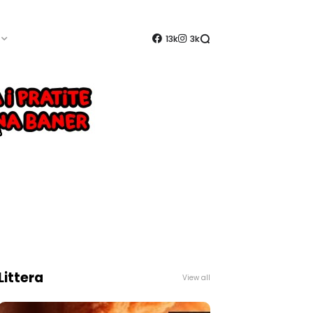
13k
3k
Littera
View all