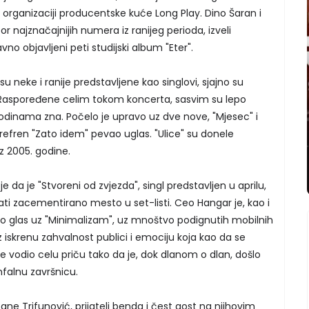
rganizaciji producentske kuće Long Play. Dino Šaran i
or najznačajnijih numera iz ranijeg perioda, izveli
vno objavljeni peti studijski album "Eter".
u neke i ranije predstavljene kao singlovi, sjajno su
Raspoređene celim tokom koncerta, sasvim su lepo
godinama zna. Počelo je upravo uz dve nove, "Mjesec" i
 refren "Zato idem" pevao uglas. "Ulice" su donele
z 2005. godine.
da je "Stvoreni od zvjezda", singl predstavljen u aprilu,
i zacementirano mesto u set-listi. Ceo Hangar je, kao i
o glas uz "Minimalizam", uz mnoštvo podignutih mobilnih
z iskrenu zahvalnost publici i emociju koja kao da se
 vodio celu priču tako da je, dok dlanom o dlan, došlo
mfalnu završnicu.
ane Trifunović, prijatelj benda i čest gost na njihovim