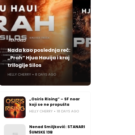
FEATURED
Nada kao poslednja reč:
„Prah“ Hjua Hauija i kraj
trilogije Silos
HELLY CHERRY
8 DAYS AGO
„Osiris Rising“ – SF noar
koji se ne propušta
HELLY CHERRY
18 DAYS AGO
Nenad Smiljković: STANARI
ŠUMSKE 13B