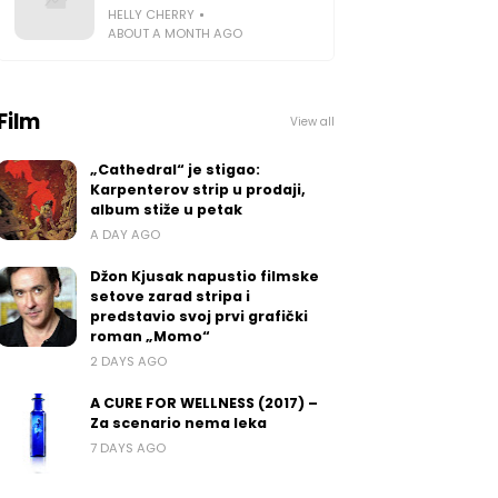
HELLY CHERRY
ABOUT A MONTH AGO
Film
View all
„Cathedral“ je stigao:
Karpenterov strip u prodaji,
album stiže u petak
A DAY AGO
Džon Kjusak napustio filmske
setove zarad stripa i
predstavio svoj prvi grafički
roman „Momo“
2 DAYS AGO
A CURE FOR WELLNESS (2017) –
Za scenario nema leka
7 DAYS AGO