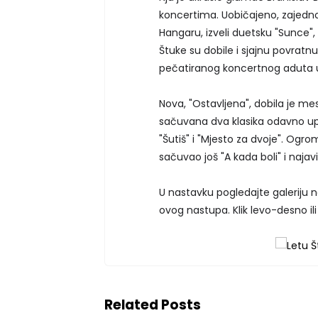
koncertima. Uobičajeno, zajedn
Hangaru, izveli duetsku "Sunce"
Štuke su dobile i sjajnu povrat
pečatiranog koncertnog aduta 
Nova, "Ostavljena", dobila je me
sačuvana dva klasika odavno upis
"Šutiš" i "Mjesto za dvoje". Og
sačuvao još "A kada boli" i najav
U nastavku pogledajte galeriju 
ovog nastupa. Klik levo-desno ili
Related Posts