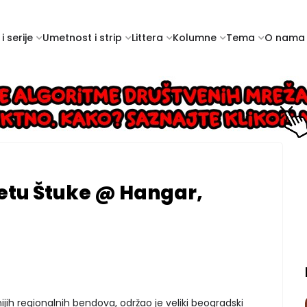
i serije
Umetnost i strip
Littera
Kolumne
Tema
O nama
Letu Štuke @ Hangar,
ijih regionalnih bendova, održao je veliki beogradski