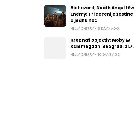
Biohazard, Death Angel i S
Enemy: Tri decenije žestine
u jednu noć
HELLY CHERRY
8 DAYS AGO
Kroz naš objektiv: Moby @
Kalemegdan, Beograd, 21.7.
HELLY CHERRY
16 DAYS AGO