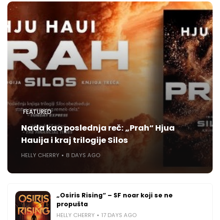
FEATURED
Nada kao poslednja reč: „Prah“ Hjua
Hauija i kraj trilogije Silos
HELLY CHERRY
8 DAYS AGO
„Osiris Rising“ – SF noar koji se ne
propušta
HELLY CHERRY
17 DAYS AGO