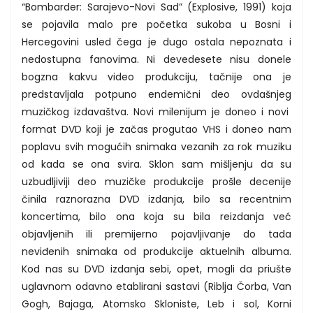
“Bombarder: Sarajevo-Novi Sad” (Explosive, 1991) koja
se pojavila malo pre početka sukoba u Bosni i
Hercegovini usled čega je dugo ostala nepoznata i
nedostupna fanovima. Ni devedesete nisu donele
bogzna kakvu video produkciju, tačnije ona je
predstavljala potpuno endemični deo ovdašnjeg
muzičkog izdavaštva. Novi milenijum je doneo i novi
format DVD koji je začas progutao VHS i doneo nam
poplavu svih mogućih snimaka vezanih za rok muziku
od kada se ona svira. Sklon sam mišljenju da su
uzbudljiviji deo muzičke produkcije prošle decenije
činila raznorazna DVD izdanja, bilo sa recentnim
koncertima, bilo ona koja su bila reizdanja već
objavljenih ili premijerno pojavljivanje do tada
neviđenih snimaka od produkcije aktuelnih albuma.
Kod nas su DVD izdanja sebi, opet, mogli da priušte
uglavnom odavno etablirani sastavi (Riblja Čorba, Van
Gogh, Bajaga, Atomsko Skloniste, Leb i sol, Korni