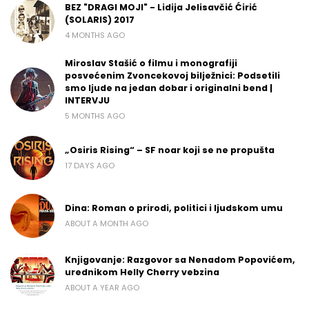
BEZ "DRAGI MOJI" - Lidija Jelisavčić Ćirić
(SOLARIS) 2017
4 MONTHS AGO
Miroslav Stašić o filmu i monografiji
posvećenim Zvoncekovoj bilježnici: Podsetili
smo ljude na jedan dobar i originalni bend |
INTERVJU
5 MONTHS AGO
„Osiris Rising“ – SF noar koji se ne propušta
17 DAYS AGO
Dina: Roman o prirodi, politici i ljudskom umu
ABOUT A MONTH AGO
Knjigovanje: Razgovor sa Nenadom Popovićem,
urednikom Helly Cherry vebzina
ABOUT A YEAR AGO