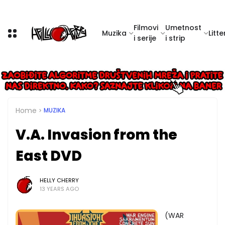
Filmovi
Umetnost
Muzika
Litte
i serije
i strip
Home
MUZIKA
V.A. Invasion from the
East DVD
HELLY CHERRY
13 YEARS AGO
(WAR