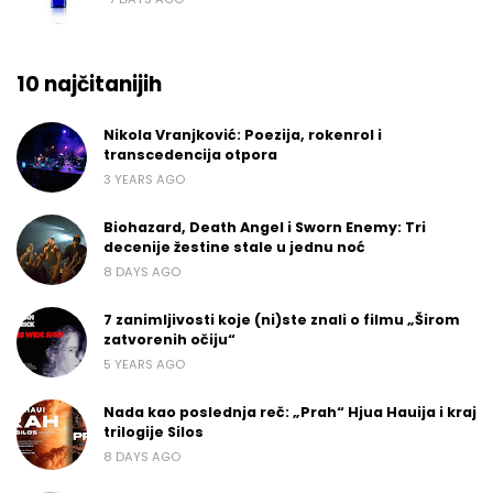
10 najčitanijih
Nikola Vranjković: Poezija, rokenrol i
transcedencija otpora
3 YEARS AGO
Biohazard, Death Angel i Sworn Enemy: Tri
decenije žestine stale u jednu noć
8 DAYS AGO
7 zanimljivosti koje (ni)ste znali o filmu „Širom
zatvorenih očiju“
5 YEARS AGO
Nada kao poslednja reč: „Prah“ Hjua Hauija i kraj
trilogije Silos
8 DAYS AGO