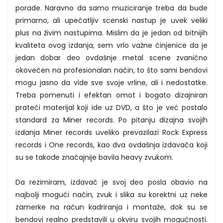
porade. Naravno da samo muziciranje treba da bude
primarno, ali upečatljiv scenski nastup je uvek veliki
plus na živim nastupima. Mislim da je jedan od bitnijih
kvaliteta ovog izdanja, sem vrlo važne činjenice da je
jedan dobar deo ovdašnje metal scene zvanično
okovečen na profesionalan način, to što sami bendovi
mogu jasno da vide sve svoje vrline, ali i nedostatke.
Treba pomenuti i efektan omot i bogato dizajniran
prateći materijal koji ide uz DVD, a što je već postalo
standard za Miner records. Po pitanju dizajna svojih
izdanja Miner records uveliko prevazilazi Rock Express
records i One records, kao dva ovdašnja izdavača koji
su se takođe značajnije bavila heavy zvukom.
Da rezimiram, izdavač je svoj deo posla obavio na
najbolji mogući način, zvuk i slika su korektni uz neke
zamerke na račun kadriranja i montaže, dok su se
bendovi realno predstavili u okviru svojih mogućnosti.