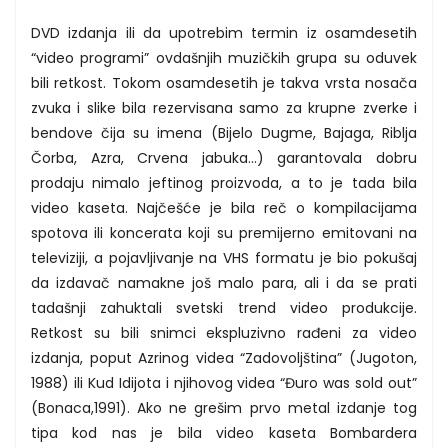
DVD izdanja ili da upotrebim termin iz osamdesetih
“video programi” ovdašnjih muzičkih grupa su oduvek
bili retkost. Tokom osamdesetih je takva vrsta nosača
zvuka i slike bila rezervisana samo za krupne zverke i
bendove čija su imena (Bijelo Dugme, Bajaga, Riblja
Čorba, Azra, Crvena jabuka…) garantovala dobru
prodaju nimalo jeftinog proizvoda, a to je tada bila
video kaseta. Najčešće je bila reč o kompilacijama
spotova ili koncerata koji su premijerno emitovani na
televiziji, a pojavljivanje na VHS formatu je bio pokušaj
da izdavač namakne još malo para, ali i da se prati
tadašnji zahuktali svetski trend video produkcije.
Retkost su bili snimci ekspluzivno rađeni za video
izdanja, poput Azrinog videa “Zadovoljština” (Jugoton,
1988) ili Kud Idijota i njihovog videa “Đuro was sold out”
(Bonaca,1991). Ako ne grešim prvo metal izdanje tog
tipa kod nas je bila video kaseta Bombardera