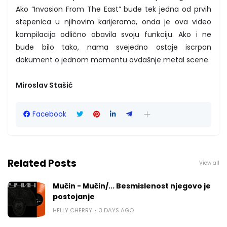
Ako “Invasion From The East” bude tek jedna od prvih
stepenica u njihovim karijerama, onda je ova video
kompilacija odlično obavila svoju funkciju. Ako i ne
bude bilo tako, nama svejedno ostaje iscrpan
dokument o jednom momentu ovdašnje metal scene.
Miroslav Stašić
Facebook
Related Posts
View all
Mučin - Mučin/... Besmislenost njegovo je
postojanje
HELLY CHERRY
3 DAYS AGO