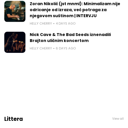
Zoran Nikolić (jst mnml): Minimalizam nije
odricanje od izraza, već potraga za
njegovom suštinom | INTERVJU
HELLY CHERRY
4 DAYS AGO
Nick Cave & The Bad Seeds iznenadili
Brajton uličnim koncertom
HELLY CHERRY
6 DAYS AGO
Littera
View all