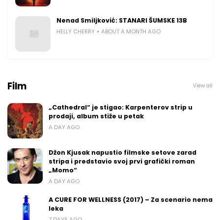
Nenad Smiljković: STANARI ŠUMSKE 13B
HELLY CHERRY
ABOUT A MONTH AGO
Film
View all
„Cathedral“ je stigao: Karpenterov strip u
prodaji, album stiže u petak
A DAY AGO
Džon Kjusak napustio filmske setove zarad
stripa i predstavio svoj prvi grafički roman
„Momo“
A DAY AGO
A CURE FOR WELLNESS (2017) – Za scenario nema
leka
7 DAYS AGO