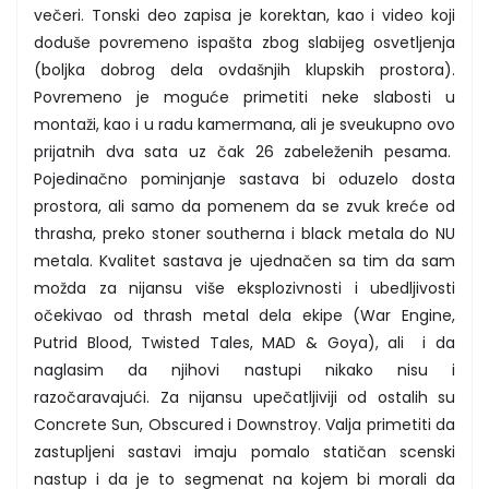
večeri. Tonski deo zapisa je korektan, kao i video koji
doduše povremeno ispašta zbog slabijeg osvetljenja
(boljka dobrog dela ovdašnjih klupskih prostora).
Povremeno je moguće primetiti neke slabosti u
montaži, kao i u radu kamermana, ali je sveukupno ovo
prijatnih dva sata uz čak 26 zabeleženih pesama.
Pojedinačno pominjanje sastava bi oduzelo dosta
prostora, ali samo da pomenem da se zvuk kreće od
thrasha, preko stoner southerna i black metala do NU
metala. Kvalitet sastava je ujednačen sa tim da sam
možda za nijansu više eksplozivnosti i ubedljivosti
očekivao od thrash metal dela ekipe (War Engine,
Putrid Blood, Twisted Tales, MAD & Goya), ali i da
naglasim da njihovi nastupi nikako nisu i
razočaravajući. Za nijansu upečatljiviji od ostalih su
Concrete Sun, Obscured i Downstroy. Valja primetiti da
zastupljeni sastavi imaju pomalo statičan scenski
nastup i da je to segmenat na kojem bi morali da