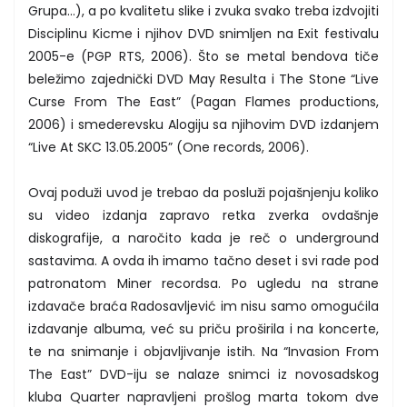
Grupa…), a po kvalitetu slike i zvuka svako treba izdvojiti
Disciplinu Kicme i njihov DVD snimljen na Exit festivalu
2005-e (PGP RTS, 2006). Što se metal bendova tiče
beležimo zajednički DVD May Resulta i The Stone “Live
Curse From The East” (Pagan Flames productions,
2006) i smederevsku Alogiju sa njihovim DVD izdanjem
“Live At SKC 13.05.2005” (One records, 2006).
Ovaj poduži uvod je trebao da posluži pojašnjenju koliko
su video izdanja zapravo retka zverka ovdašnje
diskografije, a naročito kada je reč o underground
sastavima. A ovda ih imamo tačno deset i svi rade pod
patronatom Miner recordsa. Po ugledu na strane
izdavače braća Radosavljević im nisu samo omogućila
izdavanje albuma, već su priču proširila i na koncerte,
te na snimanje i objavljivanje istih. Na “Invasion From
The East” DVD-iju se nalaze snimci iz novosadskog
kluba Quarter napravljeni prošlog marta tokom dve