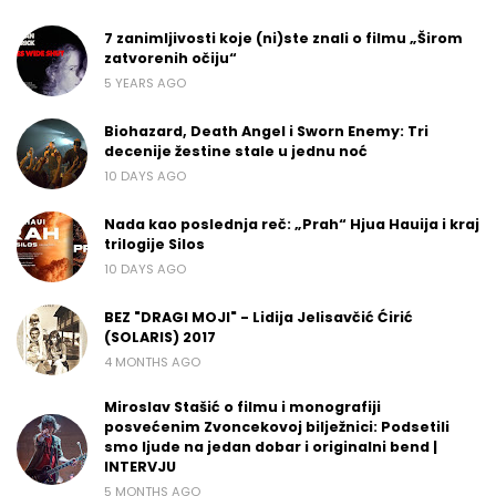
7 zanimljivosti koje (ni)ste znali o filmu „Širom
zatvorenih očiju“
5 YEARS AGO
Biohazard, Death Angel i Sworn Enemy: Tri
decenije žestine stale u jednu noć
10 DAYS AGO
Nada kao poslednja reč: „Prah“ Hjua Hauija i kraj
trilogije Silos
10 DAYS AGO
BEZ "DRAGI MOJI" - Lidija Jelisavčić Ćirić
(SOLARIS) 2017
4 MONTHS AGO
Miroslav Stašić o filmu i monografiji
posvećenim Zvoncekovoj bilježnici: Podsetili
smo ljude na jedan dobar i originalni bend |
INTERVJU
5 MONTHS AGO