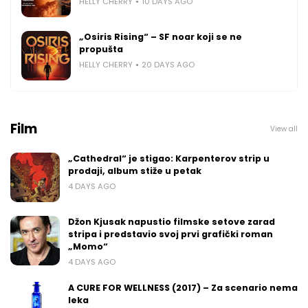
HELLY CHERRY
10 DAYS AGO
„Osiris Rising“ – SF noar koji se ne
propušta
HELLY CHERRY
20 DAYS AGO
Film
View all
„Cathedral“ je stigao: Karpenterov strip u
prodaji, album stiže u petak
4 DAYS AGO
Džon Kjusak napustio filmske setove zarad
stripa i predstavio svoj prvi grafički roman
„Momo“
4 DAYS AGO
A CURE FOR WELLNESS (2017) – Za scenario nema
leka