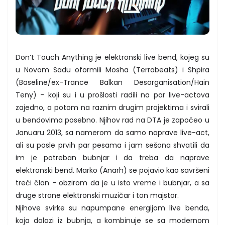
Don’t Touch Anything je elektronski live bend, kojeg su
u Novom Sadu oformili Mosha (Terrabeats) i Shpira
(Baseline/ex-Trance Balkan Desorganisation/Hain
Teny) - koji su i u prošlosti radili na par live-actova
zajedno, a potom na raznim drugim projektima i svirali
u bendovima posebno. Njihov rad na DTA je započeo u
Januaru 2013, sa namerom da samo naprave live-act,
ali su posle prvih par pesama i jam sešona shvatili da
im je potreban bubnjar i da treba da naprave
elektronski bend. Marko (Anarh) se pojavio kao savršeni
treći član - obzirom da je u isto vreme i bubnjar, a sa
druge strane elektronski muzičar i ton majstor.
Njihove svirke su napumpane energijom live benda,
koja dolazi iz bubnja, a kombinuje se sa modernom