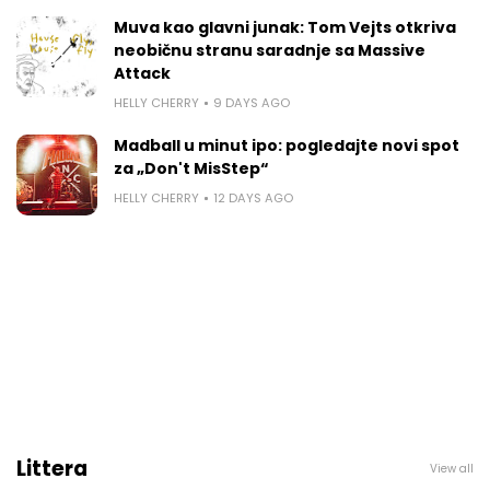
Muva kao glavni junak: Tom Vejts otkriva
neobičnu stranu saradnje sa Massive
Attack
HELLY CHERRY
9 DAYS AGO
Madball u minut ipo: pogledajte novi spot
za „Don't MisStep“
HELLY CHERRY
12 DAYS AGO
Littera
View all