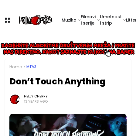
Filmovi
Umetnost
Muzika
Litte
i serije
i strip
Home
MTV3
Don’t Touch Anything
HELLY CHERRY
13 YEARS AGO