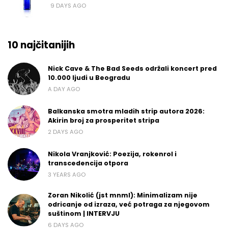
9 DAYS AGO
10 najčitanijih
Nick Cave & The Bad Seeds održali koncert pred
10.000 ljudi u Beogradu
A DAY AGO
Balkanska smotra mladih strip autora 2026:
Akirin broj za prosperitet stripa
2 DAYS AGO
Nikola Vranjković: Poezija, rokenrol i
transcedencija otpora
3 YEARS AGO
Zoran Nikolić (jst mnml): Minimalizam nije
odricanje od izraza, već potraga za njegovom
suštinom | INTERVJU
6 DAYS AGO