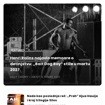
FEATURED
Henri Rolins najavio memoare o
detinjstvu: „Bait Dog Boy“ stiže u martu
2027.
HELLY CHERRY
ABOUT 12 HOURS AGO
Nada kao poslednja reč: „Prah“ Hjua Hauija
i kraj trilogije Silos