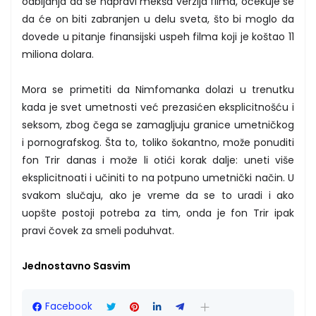
odbijanja da se napravi mekša verzija filma, očekuje se
da će on biti zabranjen u delu sveta, što bi moglo da
dovede u pitanje finansijski uspeh filma koji je koštao 11
miliona dolara.
Mora se primetiti da Nimfomanka dolazi u trenutku
kada je svet umetnosti već prezasićen eksplicitnošću i
seksom, zbog čega se zamagljuju granice umetničkog
i pornografskog. Šta to, toliko šokantno, može ponuditi
fon Trir danas i može li otići korak dalje: uneti više
eksplicitnoati i učiniti to na potpuno umetnički način. U
svakom slučaju, ako je vreme da se to uradi i ako
uopšte postoji potreba za tim, onda je fon Trir ipak
pravi čovek za smeli poduhvat.
Jednostavno Sasvim
Facebook