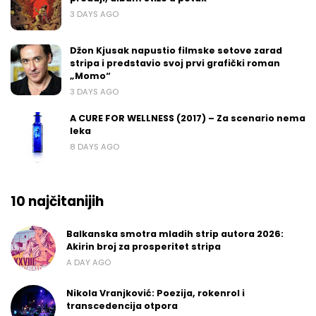
3 DAYS AGO
Džon Kjusak napustio filmske setove zarad
stripa i predstavio svoj prvi grafički roman
„Momo“
3 DAYS AGO
A CURE FOR WELLNESS (2017) – Za scenario nema
leka
8 DAYS AGO
10 najčitanijih
Balkanska smotra mladih strip autora 2026:
Akirin broj za prosperitet stripa
A DAY AGO
Nikola Vranjković: Poezija, rokenrol i
transcedencija otpora