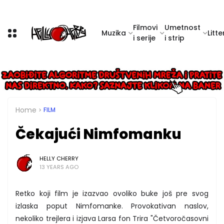
Filmovi
Umetnost
Muzika
Litte
i serije
i strip
Home
FILM
Čekajući Nimfomanku
HELLY CHERRY
13 YEARS AGO
Retko koji film je izazvao ovoliko buke još pre svog
izlaska poput Nimfomanke. Provokativan naslov,
nekoliko trejlera i izjava Larsa fon Trira "Četvoročasovni