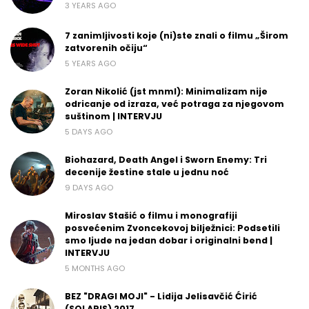
3 YEARS AGO
7 zanimljivosti koje (ni)ste znali o filmu „Širom
zatvorenih očiju“
5 YEARS AGO
Zoran Nikolić (jst mnml): Minimalizam nije
odricanje od izraza, već potraga za njegovom
suštinom | INTERVJU
5 DAYS AGO
Biohazard, Death Angel i Sworn Enemy: Tri
decenije žestine stale u jednu noć
9 DAYS AGO
Miroslav Stašić o filmu i monografiji
posvećenim Zvoncekovoj bilježnici: Podsetili
smo ljude na jedan dobar i originalni bend |
INTERVJU
5 MONTHS AGO
BEZ "DRAGI MOJI" - Lidija Jelisavčić Ćirić
(SOLARIS) 2017