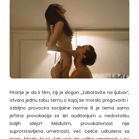
Pitanje je da li film, čiji je slogan „Zaboravite na ljubav“,
otvara jednu tabu temu o kojoj se moralo progovoriti i
ozbiljno provocira socijalne norme ili je tema samo
jeftina provokacija za širi auditorijum u nedostatku
boljih ideja? Međutim, provokativnost nije
suprotstavljena umetnosti, već češće udružena sa