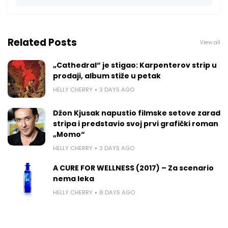
Related Posts
View all
„Cathedral“ je stigao: Karpenterov strip u
prodaji, album stiže u petak
HELLY CHERRY
3 DAYS AGO
Džon Kjusak napustio filmske setove zarad
stripa i predstavio svoj prvi grafički roman
„Momo“
HELLY CHERRY
3 DAYS AGO
A CURE FOR WELLNESS (2017) – Za scenario
nema leka
HELLY CHERRY
8 DAYS AGO