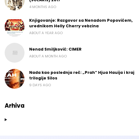
4 MONTHS AGO
Knjigovanje: Razgovor sa Nenadom Popovićem,
urednikom Helly Cherry vebzina
ABOUT A YEAR AGO
Nenad Smiljković: CIMER
ABOUT A MONTH AGO
Nada kao poslednja reč: „Prah“ Hjua Hauija i kraj
trilogije Silos
9 DAYS AGO
Arhiva