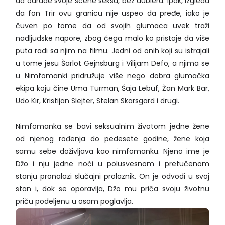
da odrade svoje scene seksa, bez dublera. Ipak, izgleda
da fon Trir ovu granicu nije uspeo da pređe, iako je
čuven po tome da od svojih glumaca uvek traži
nadljudske napore, zbog čega malo ko pristaje da više
puta radi sa njim na filmu. Jedni od onih koji su istrajali
u tome jesu Šarlot Gejnsburg i Vilijam Defo, a njima se
u Nimfomanki pridružuje više nego dobra glumačka
ekipa koju čine Uma Turman, Šaja Lebuf, Žan Mark Bar,
Udo Kir, Kristijan Slejter, Stelan Skarsgard i drugi.
Nimfomanka se bavi seksualnim životom jedne žene
od njenog rođenja do pedesete godine, žene koja
samu sebe doživljava kao nimfomanku. Njeno ime je
Džo i nju jedne noći u polusvesnom i pretučenom
stanju pronalazi slučajni prolaznik. On je odvodi u svoj
stan i, dok se oporavlja, Džo mu priča svoju životnu
priču podeljenu u osam poglavlja.