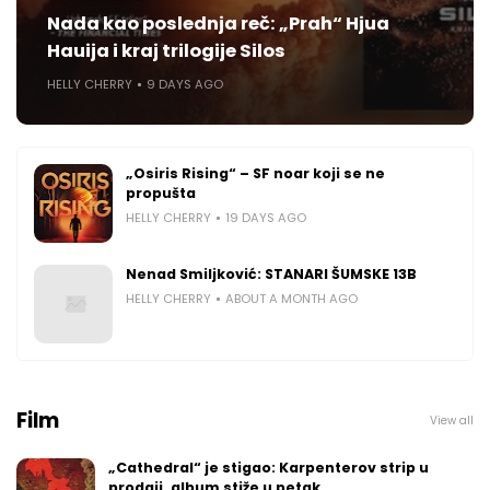
Nada kao poslednja reč: „Prah“ Hjua
Hauija i kraj trilogije Silos
HELLY CHERRY
9 DAYS AGO
„Osiris Rising“ – SF noar koji se ne
propušta
HELLY CHERRY
19 DAYS AGO
Nenad Smiljković: STANARI ŠUMSKE 13B
HELLY CHERRY
ABOUT A MONTH AGO
Film
View all
„Cathedral“ je stigao: Karpenterov strip u
prodaji, album stiže u petak