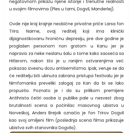
negatovnom prikazu njene istorije i trenutne realnosti
u svojim filmovima (Ples u tami, Dogvil, Manderlej).
Ovde nije kraj krajnje neobične privatne priče Larsa fon
Trira. Naime, ovaj reditelj koji ima klinički
dijagnostikovanu hroničnu depresiju, pre dve godine je
proglašen personom non gratom u Kanu jer je
napravio za neke neslanu šalu o tome kako saoseća sa
Hitlerom, nakon što je u ranijim ostvarenjima već
pokazao izvesnu dozu antisemitizma. Ipak, veruje se da
će reditelju biti ukinuta zabrana pristupa festivalu jer je
Nimfomanka preveliki zalogaj za Kan da bi se lako
propustio. Poznato je i da su prilikom premijere
Antihrista četiri osobe iz publike pale u nesvest zbog
brutalnosti scena a počinilac masovnog ubistva u
Norveškoj, Anders Brejvik označio je fon Trirov Dogvil
kao svoj omiljeni film (poslednja scena filma prikazuje
ubistva svih stanovnika Dogvila).