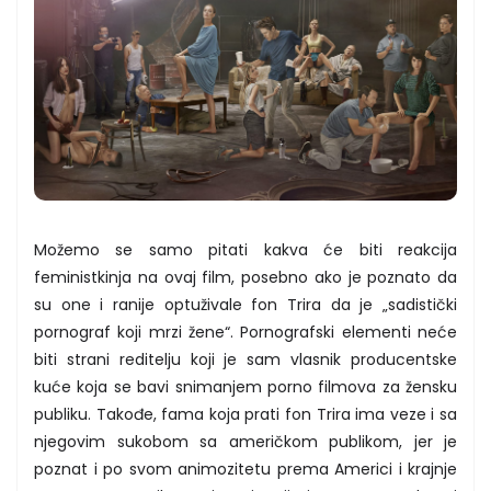
Možemo se samo pitati kakva će biti reakcija
feministkinja na ovaj film, posebno ako je poznato da
su one i ranije optuživale fon Trira da je „sadistički
pornograf koji mrzi žene“. Pornografski elementi neće
biti strani reditelju koji je sam vlasnik producentske
kuće koja se bavi snimanjem porno filmova za žensku
publiku. Takođe, fama koja prati fon Trira ima veze i sa
njegovim sukobom sa američkom publikom, jer je
poznat i po svom animozitetu prema Americi i krajnje