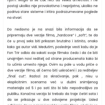
njom. Moglo bi se čak reći da velika umetnost i ne
postoji ukoliko nije provokativna i neprijatna, ukoliko ne
podriva stare sisteme i iritira podrazumevane poglede
na stvari.
Do nedavno je na snazi bila informacija da se
pripremaju dve verzije filma, „hardcore“ i „soft“, te da
će u prvoj seks biti prikazan brutalno i istinito, onako
kako ga autor vidi. Međutim, poslednje vesti kažu da je
Fon Trir odbio da sakati svoje filmsko čedo i da će biti
unajmljen novi reditelj od strane producenata kako bi
to učinio umesto njega. Ovim su pale u vodu priče o
dve verzije filma, ali ćemo biti uskraćeni i za rediteljev
„final cut“. Razlozi za skraćivanje, pak , nisu u
eksplicitnim scenama već u dužini snimljenog
materiajla od 5 i po sati što bi bilo nepodnošljivo za
publiku. Konačna verzija bi trebalo da traje četiri sata i
da se prikazuje u dve odvojene projekcije. Usled