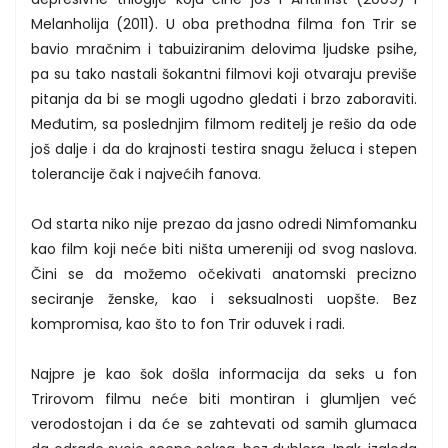
Melanholija (2011). U oba prethodna filma fon Trir se
bavio mračnim i tabuiziranim delovima ljudske psihe,
pa su tako nastali šokantni filmovi koji otvaraju previše
pitanja da bi se mogli ugodno gledati i brzo zaboraviti.
Međutim, sa poslednjim filmom reditelj je rešio da ode
još dalje i da do krajnosti testira snagu želuca i stepen
tolerancije čak i najvećih fanova.
Od starta niko nije prezao da jasno odredi Nimfomanku
kao film koji neće biti ništa umereniji od svog naslova.
Čini se da možemo očekivati anatomski precizno
seciranje ženske, kao i seksualnosti uopšte. Bez
kompromisa, kao što to fon Trir oduvek i radi.
Najpre je kao šok došla informacija da seks u fon
Trirovom filmu neće biti montiran i glumljen već
verodostojan i da će se zahtevati od samih glumaca