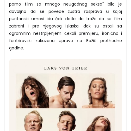
porno film sa mnogo neugodnog seksa" bilo je
dovoljno da se povede žustra rasprava u kojoj
puritanski umovi idu čak dotle da traže da se film
zabrani i pre njegovog izlaska, dok su ostali sa
ogromnim nestrpljenjem čekali premijeru, ironično i
fontrirovski zakazanu upravo na Božić prethodne
godine.