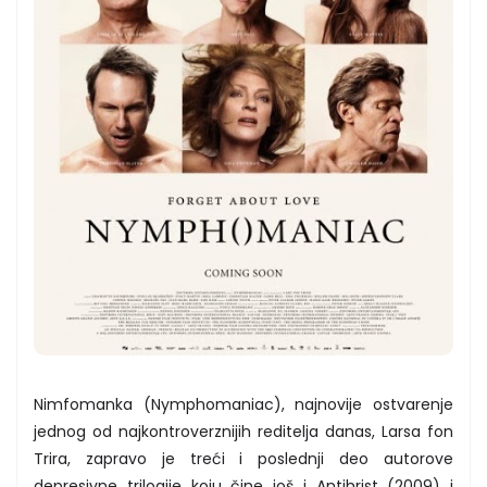
Nimfomanka (Nymphomaniac), najnovije ostvarenje
jednog od najkontroverznijih reditelja danas, Larsa fon
Trira, zapravo je treći i poslednji deo autorove
depresivne trilogije koju čine još i Antihrist (2009) i