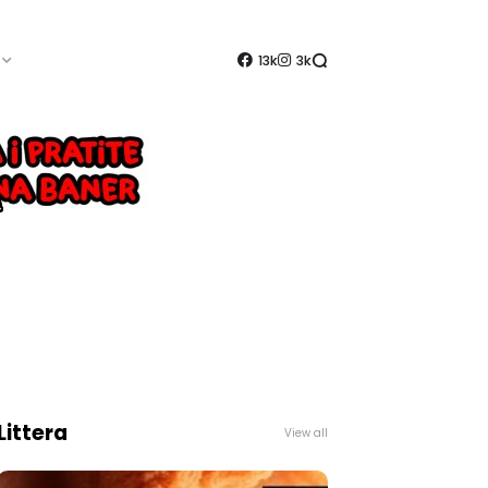
13k
3k
Littera
View all