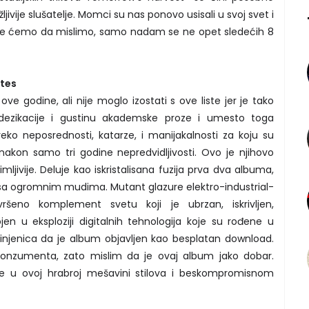
ljivije slušatelje. Momci su nas ponovo usisali u svoj svet i
koje ćemo da mislimo, samo nadam se ne opet sledećih 8
tes
ove godine, ali nije moglo izostati s ove liste jer je tako
dezikacije i gustinu akademske proze i umesto toga
preko neposrednosti, katarze, i manijakalnosti za koju su
nakon samo tri godine nepredvidljivosti. Ovo je njihovo
mljivije. Deluje kao iskristalisana fuzija prva dva albuma,
 sa ogromnim mudima. Mutant glazure elektro-industrial-
šeno komplement svetu koji je ubrzan, iskrivljen,
en u eksploziji digitalnih tehnologija koje su rođene u
činjenica da je album objavljen kao besplatan download.
nzumenta, zato mislim da je ovaj album jako dobar.
te u ovoj hrabroj mešavini stilova i beskompromisnom