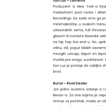
Son Lux – Lanterns
Producent iz New York-a Rya
mešavinom post-rocka i altern
Recordings. Do sada smo ga pra
minimalističke, u svakom trenut
orkestralnih tema, full-throat
glasom ili zvoneće klavirske se
na hip hop low end-u. No, uprk
vrlinu, stil, poput bliskih savr
mnogih uticaja, dajući im lepot
možda pre svega, suzdržanost. S
Son Lux je počinje da ozbiljno sh
brod.
Burial – Rival Dealer
Još jedno izuzetno izdanje iz
Bevan-a. Za one kojima je nepoz
Untrue za početak, mada on izb