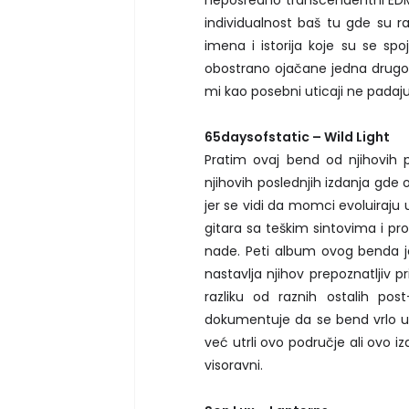
neposredno transcendentni EDM 
individualnost baš tu gde su ran
imena i istorija koje su se spo
obostrano ojačane jedna drugom
mi kao posebni uticaji ne padaj
65daysofstatic – Wild Light
Pratim ovaj bend od njihovih 
njihovih poslednjih izdanja gde 
jer se vidi da momci evoluiraj
gitara sa teškim sintovima i pro
nade. Peti album ovog benda j
nastavlja njihov prepoznatljiv p
razliku od raznih ostalih pos
dokumentuje da se bend vrlo u
već utrli ovo područje ali ovo i
visoravni.