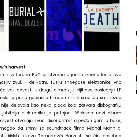
w’s harvest
nskih veterana BoC je stvarno ugodno iznenađenje ove
tljiv zvuk - delikatnu fuziju shoegaze elektronike, vrlo
 će vas odvesti u drugu dimenziju. Njihovo poslednje LP
Prošlo je puno godina od tada i mislili smo da su možda
 nije delovala kao neka ploča koja zatvara diskografiju
ubitelja elektronike je potajno iščekivao novi album
arvest otvaraju zvuci disonantnih arpeđa i gomila buke,
 mogao da snimi za soundtrack filma Michal Mann-a.
 studijskih trikova Tomorrow's Harvest se čini posebno