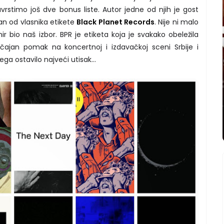
uvrstimo još dve bonus liste. Autor jedne od njih je gost
dan od vlasnika etikete
Black Planet Records
. Nije ni malo
r bio naš izbor. BPR je etiketa koja je svakako obeležila
ačajan pomak na koncertnoj i izdavačkoj sceni Srbije i
ga ostavilo najveći utisak...