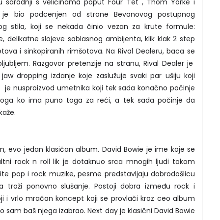
 u saradnji s veličinama poput Four Tet , Thom Yorke i
i je bio podcenjen od strane Bevanovog postupnog
og stila, koji se nekada činio vezan za krute formule:
delikatne slojeve sablasnog ambijenta, klik klak 2 step
tova i sinkopiranih rimšotova. Na Rival Dealeru, baca se
jubljem. Razgovor pretenzije na stranu, Rival Dealer je
 jaw dropping izdanje koje zaslužuje svaki par ušiju koji
 je nusproizvod umetnika koji tek sada konačno počinje
koga ko ima puno toga za reći, a tek sada počinje da
kaže.
 evo jedan klasičan album. David Bowie je ime koje se
tni rock n roll lik je dotaknuo srca mnogih ljudi tokom
ite pop i rock muzike, pesme predstavljaju dobrodošlicu
 traži ponovno slušanje. Postoji dobra između rock i
 i vrlo mračan koncept koji se provlači kroz ceo album
o što sam baš njega izabrao. Next day je klasični David Bowie