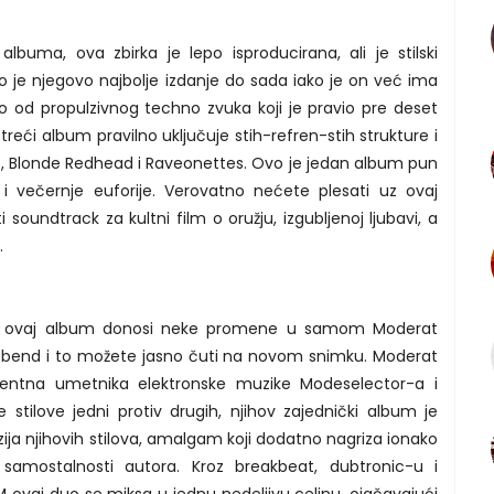
buma, ova zbirka je lepo isproducirana, ali je stilski
 je njegovo najbolje izdanje do sada iako je on već ima
io od propulzivnog techno zvuka koji je pravio pre deset
reći album pravilno uključuje stih-refren-stih strukture i
s, Blonde Redhead i Raveonettes. Ovo je jedan album pun
 i večernje euforije. Verovatno nećete plesati uz ovaj
soundtrack za kultni film o oružju, izgubljenoj ljubavi, a
.
e , ovaj album donosi neke promene u samom Moderat
ive bend i to možete jasno čuti na novom snimku. Moderat
nentna umetnika elektronske muzike Modeselector-a i
e stilove jedni protiv drugih, njihov zajednički album je
ija njihovih stilova, amalgam koji dodatno nagriza ionako
 samostalnosti autora. Kroz breakbeat, dubtronic-u i