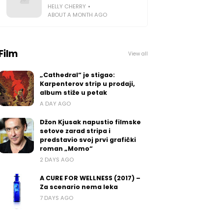
HELLY CHERRY
ABOUT A MONTH AGO
Film
View all
„Cathedral“ je stigao:
Karpenterov strip u prodaji,
album stiže u petak
A DAY AGO
Džon Kjusak napustio filmske
setove zarad stripa i
predstavio svoj prvi grafički
roman „Momo“
2 DAYS AGO
A CURE FOR WELLNESS (2017) –
Za scenario nema leka
7 DAYS AGO