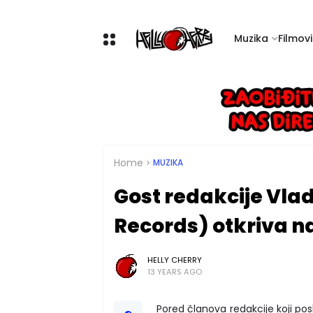
Muzika
Filmovi 
Home
MUZIKA
Gost redakcije Vlad
Records) otkriva na
HELLY CHERRY
13 YEARS AGO
Pored članova redakcije koji posl