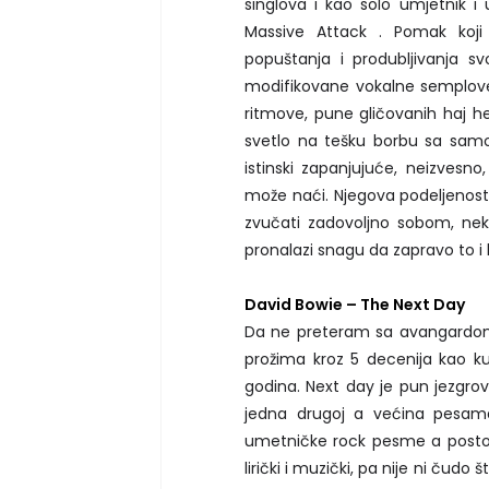
singlova i kao solo umjetnik i
Massive Attack . Pomak koj
popuštanja i produbljivanja sv
modifikovane vokalne semplove, 
ritmove, pune gličovanih haj he
svetlo na tešku borbu sa samol
istinski zapanjujuće, neizvesno,
može naći. Njegova podeljenost
zvučati zadovoljno sobom, ne
pronalazi snagu da zapravo to i 
David Bowie – The Next Day
Da ne preteram sa avangardom,
prožima kroz 5 decenija kao kul
godina. Next day je pun jezgrov
jedna drugoj a većina pesama
umetničke rock pesme a postoji
lirički i muzički, pa nije ni čud