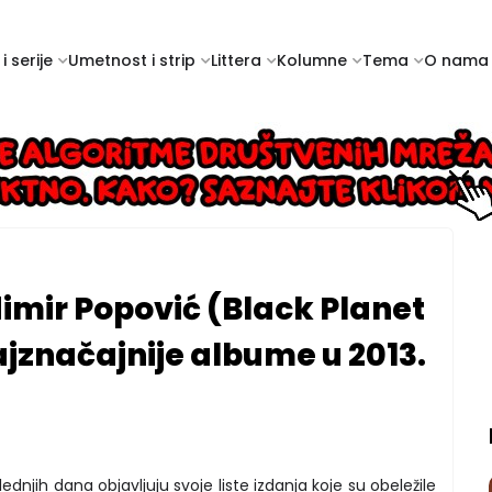
i serije
Umetnost i strip
Littera
Kolumne
Tema
O nama
imir Popović (Black Planet
jznačajnije albume u 2013.
ednjih dana objavljuju svoje liste izdanja koje su obeležile