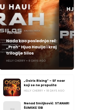
FEATURED
Nada kao poslednja reč:
„Prah“ Hjua Hauija i kraj
trilogije Silos
HELLY CHERRY
8 DAYS AGO
„Osiris Rising“ – SF noar
koji se ne propušta
HELLY CHERRY
18 DAYS AGO
Nenad Smiljković: STANARI
ŠUMSKE 13B