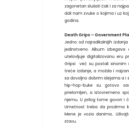
zagonetan slušati čak i za najpaž
dali nam zvuke o kojima i uz 
godina.
Death Grips – Government Pla
Jedno od najradikalnijih izdanja 
jedinstveno. Album izbegava 
utelovljuje digitalizovanu eru 
Gripsi već su postali sinonim 
treće izdanje, a možda i najzani
sa dovoljno dobrim idejama a i
hip-hop-buke su gotovo savr
prielomljen, a istovremeno spoj
njemu. U prilog tome govori i 
Umetnost treba da prodrma ko
Mene je vozio danima.. Uživaj
stavu.