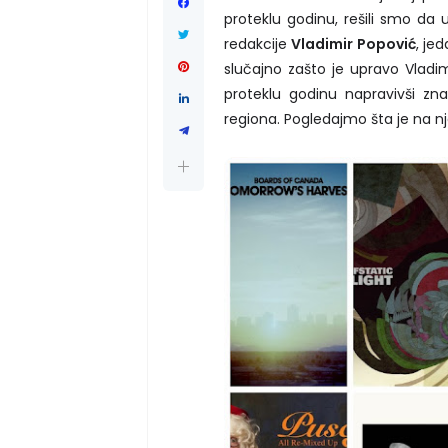
proteklu godinu, rešili smo da 
redakcije
Vladimir Popović
, je
slučajno zašto je upravo Vladimi
proteklu godinu
napravivši zn
regiona. Pogledajmo šta je na nje