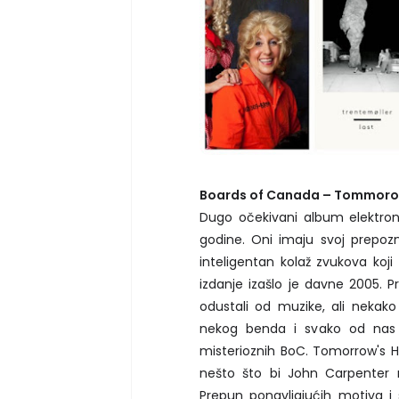
Boards of Canada – Tommoro
Dugo očekivani album elektro
godine. Oni imaju svoj prepozna
inteligentan kolaž zvukova koji
izdanje izašlo je davne 2005. 
odustali od muzike, ali nekako
nekog benda i svako od nas lj
misterioznih BoC. Tomorrow's H
nešto što bi John Carpenter
Prepun ponavljajućih motiva i