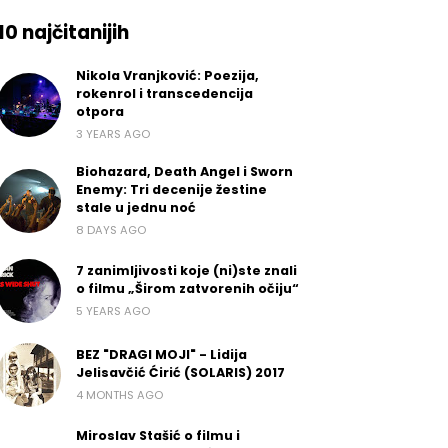
10 najčitanijih
Nikola Vranjković: Poezija,
rokenrol i transcedencija
otpora
3 YEARS AGO
Biohazard, Death Angel i Sworn
Enemy: Tri decenije žestine
stale u jednu noć
8 DAYS AGO
7 zanimljivosti koje (ni)ste znali
o filmu „Širom zatvorenih očiju“
5 YEARS AGO
BEZ "DRAGI MOJI" - Lidija
Jelisavčić Ćirić (SOLARIS) 2017
4 MONTHS AGO
Miroslav Stašić o filmu i