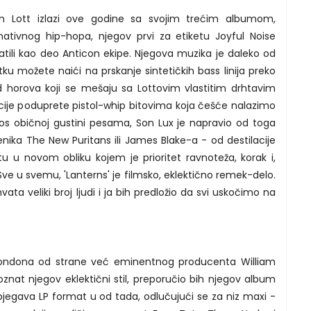
n Lott izlazi ove godine sa svojim trećim albumom,
ativnog hip-hopa, njegov prvi za etiketu Joyful Noise
tili kao deo Anticon ekipe. Njegova muzika je daleko od
ku možete naići na prskanje sintetičkih bass linija preko
ed horova koji se mešaju sa Lottovim vlastitim drhtavim
kcije poduprete pistol-whip bitovima koja češće nalazimo
os običnoj gustini pesama, Son Lux je napravio od toga
emenika The New Puritans ili James Blake-a - od destilacije
u u novom obliku kojem je prioritet ravnoteža, korak i,
ve u svemu, 'Lanterns' je filmsko, eklektično remek-delo.
vata veliki broj ljudi i ja bih predložio da svi uskočimo na
 Londona od strane već eminentnog producenta William
nat njegov eklektični stil, preporučio bih njegov album
jegava LP format u od tada, odlučujući se za niz maxi -