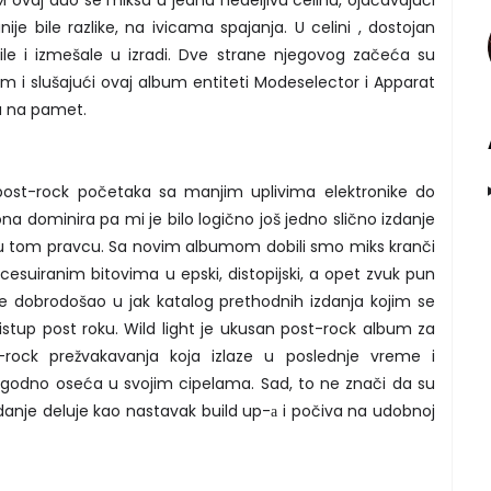
ovaj duo se miksa u jednu nedeljivu celinu, ojačavajući
ije bile razlike, na ivicama spajanja. U celini , dostojan
jile i izmešale u izradi. Dve strane njegovog začeća su
 i slušajući ovaj album entiteti Modeselector i Apparat
u na pamet.
post-rock početaka sa manjim uplivima elektronike do
ona dominira pa mi je bilo logično još jedno slično izdanje
u u tom pravcu. Sa novim albumom dobili smo miks kranči
cesuiranim bitovima u epski, distopijski, a opet zvuk pun
e dobrodošao u jak katalog prethodnih izdanja kojim se
ristup post roku. Wild light je ukusan post-rock album za
t-rock prežvakavanja koja izlaze u poslednje vreme i
godno oseća u svojim cipelama. Sad, to ne znači da su
zdanje deluje kao nastavak build up-а i počiva na udobnoj