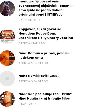
monografiji posvećenim
Zvoncekovoj bilježnici: Podsetili
smo ljude na jedan dobar i
originalni bend | INTERVJU
5 MONTHS AGO
Knjigovanje: Razgovor sa
Nenadom Popovićem,
urednikom Helly Cherry vebzina
ABOUT A YEAR AGO
Dina: Roman o prirodi, politici i
ljudskom umu
ABOUT A MONTH AGO
Nenad Smiljković: CIMER
ABOUT A MONTH AGO
Nada kao poslednja reč: „Prah“
Hjua Hauija i kraj trilogije Silos
8 DAYS AGO