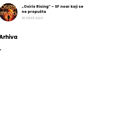
„Osiris Rising“ – SF noar koji se
ne propušta
18 DAYS AGO
Arhiva