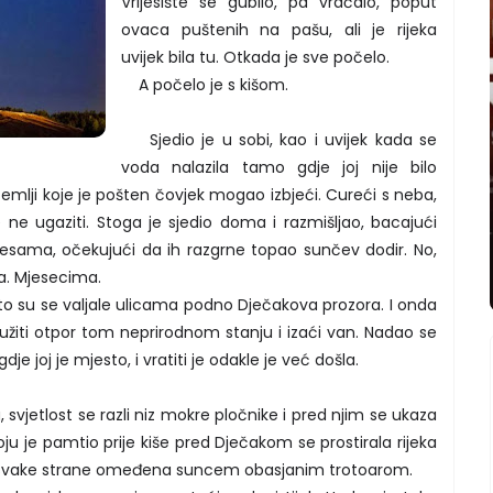
Vrijesište se gubilo, pa vraćalo, poput
ovaca puštenih na pašu, ali je rijeka
uvijek bila tu. Otkada je sve počelo.
A počelo je s kišom.
Sjedio je u sobi, kao i uvijek kada se
voda nalazila tamo gdje joj nije bilo
zemlji koje je pošten čovjek mogao izbjeći. Cureći s neba,
že ne ugaziti. Stoga je sjedio doma i razmišljao, bacajući
esama, očekujući da ih razgrne topao sunčev dodir. No,
ma. Mjesecima.
to su se valjale ulicama podno Dječakova prozora. I onda
užiti otpor tom neprirodnom stanju i izaći van. Nadao se
je joj je mjesto, i vratiti je odakle je već došla.
 svjetlost se razli niz mokre pločnike i pred njim se ukaza
oju je pamtio prije kiše pred Dječakom se prostirala rijeka
sa svake strane omeđena suncem obasjanim trotoarom.