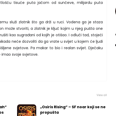
etlošću tisuće puta jačom od sunčeve, milijardu puta
čemu služi zlatnik što ga drži u ruci. Vodena ga je staza
 može stvoriti, a zlatnik je ključ kojim u njeg pušta one
 rušiti kao sugrađani od kojih je otišao. I odluči tad, stojeći
ikada neće dozvoliti da ga vrate u svijet u kojem će ljudi
šljene svjetove. Pa makar to bio i realan svijet. Dječaku
e imao svoje svjetove.
View all
rah“
„Osiris Rising“ – SF noar koji se ne
los
propušta