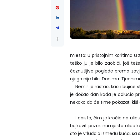
mjesto: u pristojnim koritima u 
teško ju je bilo zaobići, još te
čeznutljive poglede prema zavj
njega nije bilo. Danima. Tjedni
Nemir je rastao, kao i bujice š
je došao dan kada je odlučio pr
nekako da će time pokazati kiši gd
I doista, čim je kročio na ulicu,
bajkovit prizor: namjesto ulice k
što je vrludala između kuća, 