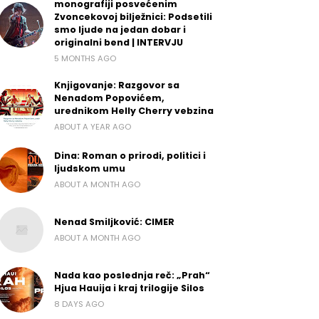
monografiji posvećenim
Zvoncekovoj bilježnici: Podsetili
smo ljude na jedan dobar i
originalni bend | INTERVJU
5 MONTHS AGO
Knjigovanje: Razgovor sa
Nenadom Popovićem,
urednikom Helly Cherry vebzina
ABOUT A YEAR AGO
Dina: Roman o prirodi, politici i
ljudskom umu
ABOUT A MONTH AGO
Nenad Smiljković: CIMER
ABOUT A MONTH AGO
Nada kao poslednja reč: „Prah“
Hjua Hauija i kraj trilogije Silos
8 DAYS AGO