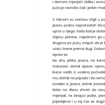
i demoni, mjenjači oblika i snovo
puta je navratio čak i jedan ma
U takvom su sastavu stigli u po
jezero podno neprohodnih litica.
uprte u njega. Sada kad je došao
stijenu planine, najednom ga uhv
drugova po putu, znajući da je bi
vodu i krene prema dugi. Došavši
ispravi se.
Na dnu plitka jezera, na kami
trokutasti zlatnik ispisan nj
krene vaditi iz vodena počivali
mu zlatnik ne pripada i da nema
Izvađen iz jezera, zlatnik post
ležao na dlanu shvati da razu
mijenjali, ne birajući jezike, 
prijateljima i u taj čas se duga