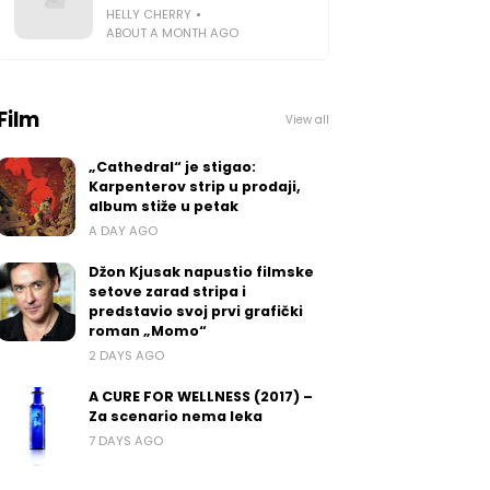
HELLY CHERRY
ABOUT A MONTH AGO
Film
View all
„Cathedral“ je stigao:
Karpenterov strip u prodaji,
album stiže u petak
A DAY AGO
Džon Kjusak napustio filmske
setove zarad stripa i
predstavio svoj prvi grafički
roman „Momo“
2 DAYS AGO
A CURE FOR WELLNESS (2017) –
Za scenario nema leka
7 DAYS AGO