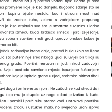
a i krene na jug prateći vodeni tijek. Hodao je tako
ći promjene koje je kiša donijela. Rugobno zdanje što se
om kupina bijaše nestalo, kao i otrcani most nad
vši do zadnje kuće, zelene s voćnjakom prepunog
a je kiša otplavila sve što je smatrao suvišnim. Hladne
vorišta između kuća, brdašca smeća i jarci željezarije,
ći za sobom savršen mali grad, upravo onakav kakav je
morao biti.
ak zadovoljno krene dalje, prateći bujicu koja se lijeno
lo što putem nije sreo nikoga. Ljudi su uvijek bili ti koji su
enog grada. Površni, nerazumni ljudi, nikad zadovoljni
ilo. Svijet postade savršeno mjesto ispunjeno šuštanjem
vrbom koja je ispirala grane u rijeci, srebrnim nitima riba i
a.
 duga i on krene za njom. Ne začudi se kad shvati da i
gu koja mu je stupala uz noge otkad je izašao iz kuće.
ijetu! pomisli i pruži ruku prema vodi. Dotakavši površinu
 vodenu zrcalu i ustukne malo, no svejedno uroni isprva