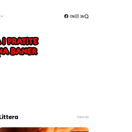
13k
3k
Littera
View all