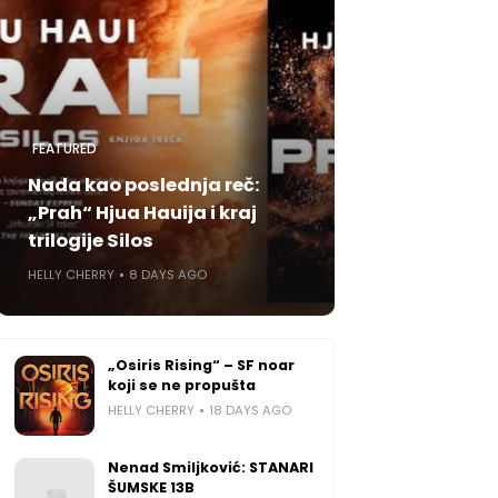
FEATURED
Nada kao poslednja reč:
„Prah“ Hjua Hauija i kraj
trilogije Silos
HELLY CHERRY
8 DAYS AGO
„Osiris Rising“ – SF noar
koji se ne propušta
HELLY CHERRY
18 DAYS AGO
Nenad Smiljković: STANARI
ŠUMSKE 13B