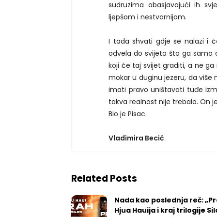
sudruzima obasjavajući ih svj
ljepšom i nestvarnijom.
I tada shvati gdje se nalazi i 
odvela do svijeta što ga samo on
koji će taj svijet graditi, a ne ga
mokar u duginu jezeru, da više n
imati pravo uništavati tuđe izmi
takva realnost nije trebala. On j
Bio je Pisac.
Vladimira Becić
Related Posts
Nada kao poslednja reč: „P
Hjua Hauija i kraj trilogije Si