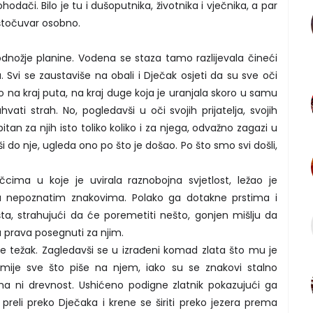
hodači. Bilo je tu i dušoputnika, životnika i vječnika, a par
štočuvar osobno.
dnožje planine. Vodena se staza tamo razlijevala čineći
 Svi se zaustaviše na obali i Dječak osjeti da su sve oči
 na kraj puta, na kraj duge koja je uranjala skoro u samu
ati strah. No, pogledavši u oči svojih prijatelja, svojih
tan za njih isto toliko koliko i za njega, odvažno zagazi u
 do nje, ugleda ono po što je došao. Po što smo svi došli,
čcima u koje je uvirala raznobojna svjetlost, ležao je
emu nepoznatim znakovima. Polako ga dotakne prstima i
šta, strahujući da će poremetiti nešto, gonjen mišlju da
 prava posegnuti za njim.
ade težak. Zagledavši se u izrađeni komad zlata što mu je
mije sve što piše na njem, iako su se znakovi stalno
pisma ni drevnost. Ushićeno podigne zlatnik pokazujući ga
 preli preko Dječaka i krene se širiti preko jezera prema