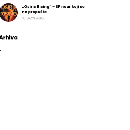
„Osiris Rising“ – SF noar koji se
ne propušta
18 DAYS AGO
Arhiva