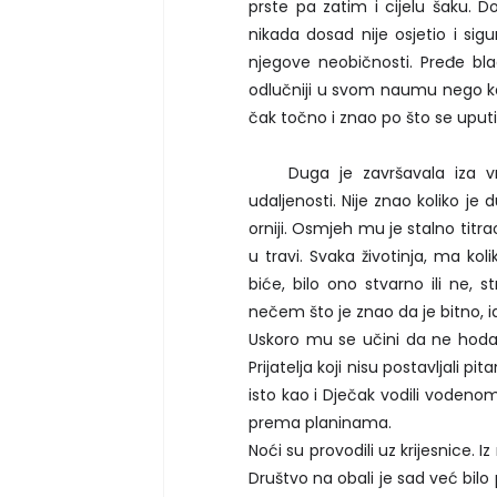
prste pa zatim i cijelu šaku. Do
nikada dosad nije osjetio i sig
njegove neobičnosti. Pređe bla
odlučniji u svom naumu nego kad
čak točno i znao po što se uputio
Duga je završavala iza vrije
udaljenosti. Nije znao koliko je
orniji. Osmjeh mu je stalno titr
u travi. Svaka životinja, ma kol
biće, bilo ono stvarno ili ne, s
nečem što je znao da je bitno, ia
Uskoro mu se učini da ne hoda u
Prijatelja koji nisu postavljali p
isto kao i Dječak vodili vodeno
prema planinama.
Noći su provodili uz krijesnice. I
Društvo na obali je sad već bilo p