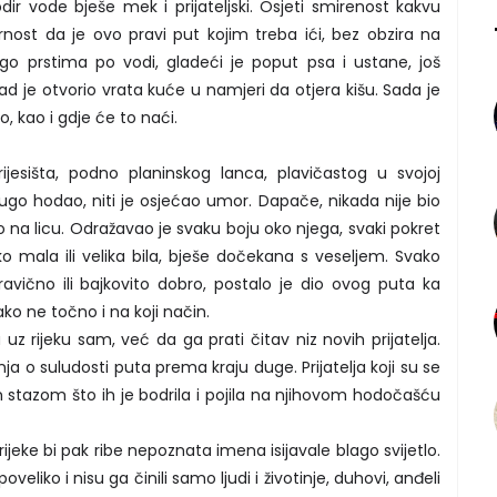
dir vode bješe mek i prijateljski. Osjeti smirenost kakvu
urnost da je ovo pravi put kojim treba ići, bez obzira na
go prstima po vodi, gladeći je poput psa i ustane, još
 je otvorio vrata kuće u namjeri da otjera kišu. Sada je
, kao i gdje će to naći.
sišta, podno planinskog lanca, plavičastog u svojoj
 dugo hodao, niti je osjećao umor. Dapače, nikada nije bio
ao na licu. Odražavao je svaku boju oko njega, svaki pokret
iko mala ili velika bila, bješe dočekana s veseljem. Svako
travično ili bajkovito dobro, postalo je dio ovog puta ka
ko ne točno i na koji način.
z rijeku sam, već da ga prati čitav niz novih prijatelja.
itanja o suludosti puta prema kraju duge. Prijatelja koji su se
m stazom što ih je bodrila i pojila na njihovom hodočašću
z rijeke bi pak ribe nepoznata imena isijavale blago svijetlo.
oveliko i nisu ga činili samo ljudi i životinje, duhovi, anđeli