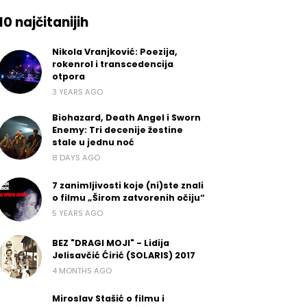
10 najčitanijih
Nikola Vranjković: Poezija,
rokenrol i transcedencija
otpora
3 YEARS AGO
Biohazard, Death Angel i Sworn
Enemy: Tri decenije žestine
stale u jednu noć
8 DAYS AGO
7 zanimljivosti koje (ni)ste znali
o filmu „Širom zatvorenih očiju“
5 YEARS AGO
BEZ "DRAGI MOJI" - Lidija
Jelisavčić Ćirić (SOLARIS) 2017
4 MONTHS AGO
Miroslav Stašić o filmu i