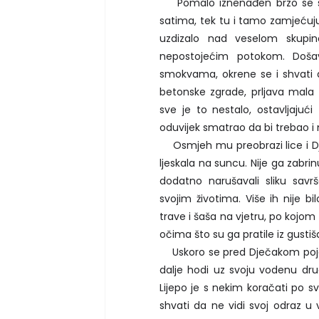
Pomalo iznenađen brzo se sabr
satima, tek tu i tamo zamjećuju
uzdizalo nad veselom skupin
nepostojećim potokom. Doša
smokvama, okrene se i shvati d
betonske zgrade, prljava mala d
sve je to nestalo, ostavljaju
oduvijek smatrao da bi trebao i 
Osmjeh mu preobrazi lice i Dječ
ljeskala na suncu. Nije ga zabrinu
dodatno narušavali sliku savrš
svojim životima. Više ih nije b
trave i šaša na vjetru, po kojom 
očima što su ga pratile iz gustiš
Uskoro se pred Dječakom pojavi
dalje hodi uz svoju vodenu dru
Lijepo je s nekim koračati po sv
shvati da ne vidi svoj odraz u