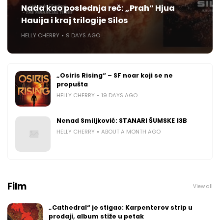
Nada kao poslednja reč: „Prah“ Hjua
Hauija i kraj trilogije Silos
HELLY CHERRY
9 DAYS AGO
„Osiris Rising“ – SF noar koji se ne
propušta
HELLY CHERRY
19 DAYS AGO
Nenad Smiljković: STANARI ŠUMSKE 13B
HELLY CHERRY
ABOUT A MONTH AGO
Film
View all
„Cathedral“ je stigao: Karpenterov strip u
prodaji, album stiže u petak