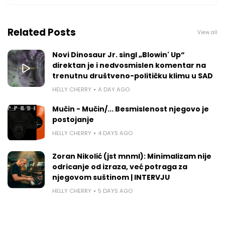
Related Posts
View all
Novi Dinosaur Jr. singl „Blowin' Up“
direktan je i nedvosmislen komentar na
trenutnu društveno-političku klimu u SAD
HELLY CHERRY
A DAY AGO
Mučin - Mučin/... Besmislenost njegovo je
postojanje
HELLY CHERRY
4 DAYS AGO
Zoran Nikolić (jst mnml): Minimalizam nije
odricanje od izraza, već potraga za
njegovom suštinom | INTERVJU
HELLY CHERRY
5 DAYS AGO