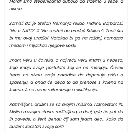
Morali smo stepenicama duboko da siđemo u sebe, a
nismo.
Zamisli da je Stefan Nemanja rekao Fridrihu Barbarosi:
“Ne u NATO” ili “Ne možeš da prođeš Srbijom”. Znaš šta
bi mu ovaj uradio? Natakao bi ga na ražanj, namazao
medom i mljackao njegove kosti!
Imam veru u čoveka, a najveću veru imam u nebesa,
koja imaju svoje postulate koji se ne menjaju. Čovek
treba na nivou svoje porodice da deponuje priču o
spasenju, a onda će deca to da prenose s kolena na
koleno. A ne razne mitomanije i mistifikacije.
Razmišljam, družim se sa svojim mislima, razmeštam ih.
Mislim o svojim starim roditeljima, o deci, gde će put da
ih odvede, o ženi, bendu čiji sam jedan deo… Kako da
budem koristan svojoj sorti.