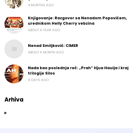
4 MONTHS AGO
Knjigovanje: Razgovor sa Nenadom Popovićem,
urednikom Helly Cherry vebzina
ABOUT A YEAR AGO
Nenad Smiljković: CIMER
ABOUT A MONTH AGO
Nada kao poslednja reč: „Prah“ Hjua Hauija i kraj
trilogije Silos
9 DAYS AGO
Arhiva