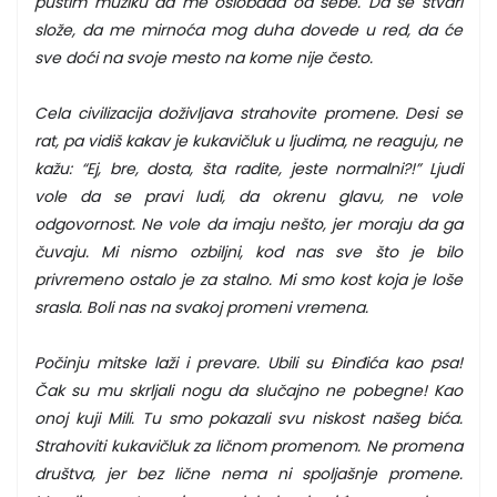
pustim muziku da me oslobađa od sebe. Da se stvari
slože, da me mirnoća mog duha dovede u red, da će
sve doći na svoje mesto na kome nije često.
Cela civilizacija doživljava strahovite promene. Desi se
rat, pa vidiš kakav je kukavičluk u ljudima, ne reaguju, ne
kažu: “Ej, bre, dosta, šta radite, jeste normalni?!” Ljudi
vole da se pravi ludi, da okrenu glavu, ne vole
odgovornost. Ne vole da imaju nešto, jer moraju da ga
čuvaju. Mi nismo ozbiljni, kod nas sve što je bilo
privremeno ostalo je za stalno. Mi smo kost koja je loše
srasla. Boli nas na svakoj promeni vremena.
Počinju mitske laži i prevare. Ubili su Đinđića kao psa!
Čak su mu skrljali nogu da slučajno ne pobegne! Kao
onoj kuji Mili. Tu smo pokazali svu niskost našeg bića.
Strahoviti kukavičluk za ličnom promenom. Ne promena
društva, jer bez lične nema ni spoljašnje promene.