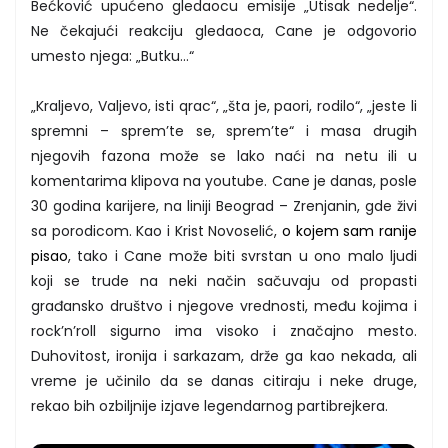
Bećković upućeno gledaocu emisije „Utisak nedelje“.
Ne čekajući reakciju gledaoca, Cane je odgovorio
umesto njega: „Butku…“
„Kraljevo, Valjevo, isti qrac“, „šta je, paori, rodilo“, „jeste li
spremni – sprem’te se, sprem’te“ i masa drugih
njegovih fazona može se lako naći na netu ili u
komentarima klipova na youtube. Cane je danas, posle
30 godina karijere, na liniji Beograd – Zrenjanin, gde živi
sa porodicom. Kao i Krist Novoselić,
o kojem sam ranije
pisao
, tako i Cane može biti svrstan u ono malo ljudi
koji se trude na neki način sačuvaju od propasti
građansko društvo i njegove vrednosti, među kojima i
rock’n’roll sigurno ima visoko i značajno mesto.
Duhovitost, ironija i sarkazam, drže ga kao nekada, ali
vreme je učinilo da se danas citiraju i neke druge,
rekao bih ozbiljnije izjave legendarnog partibrejkera.