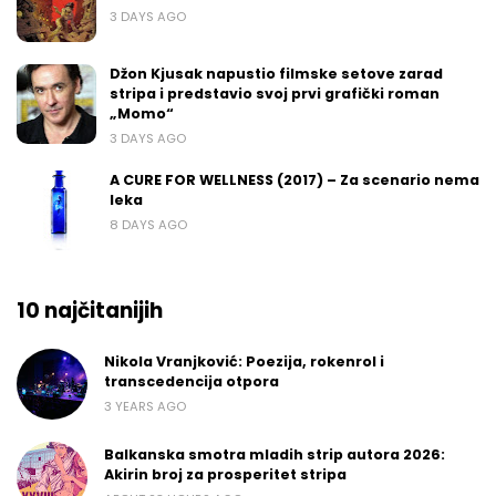
3 DAYS AGO
Džon Kjusak napustio filmske setove zarad
stripa i predstavio svoj prvi grafički roman
„Momo“
3 DAYS AGO
A CURE FOR WELLNESS (2017) – Za scenario nema
leka
8 DAYS AGO
10 najčitanijih
Nikola Vranjković: Poezija, rokenrol i
transcedencija otpora
3 YEARS AGO
Balkanska smotra mladih strip autora 2026:
Akirin broj za prosperitet stripa