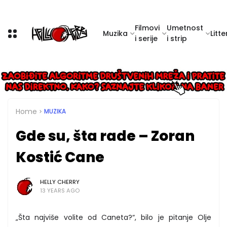
Filmovi
Umetnost
Muzika
Litte
i serije
i strip
Home
MUZIKA
Gde su, šta rade – Zoran
Kostić Cane
HELLY CHERRY
13 YEARS AGO
„Šta najviše volite od Caneta?“, bilo je pitanje Olje