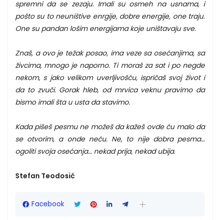
spremni da se zezaju. Imali su osmeh na usnama, i
pošto su to neuništive enrgije, dobre energije, one traju.
One su pandan lošim energijama koje uništavaju sve.
Znaš, a ovo je težak posao, ima veze sa osećanjima, sa
živcima, mnogo je naporno. Ti moraš za sat i po negde
nekom, s jako velikom uverljivošću, ispričaš svoj život i
da to zvuči. Gorak hleb, od mrvica veknu pravimo da
bismo imali šta u usta da stavimo.
Kada pišeš pesmu ne možeš da kažeš ovde ću malo da
se otvorim, a onde neću. Ne, to nije dobra pesma…
ogoliti svoja osećanja… nekad prija, nekad ubija.
Stefan Teodosić
Facebook