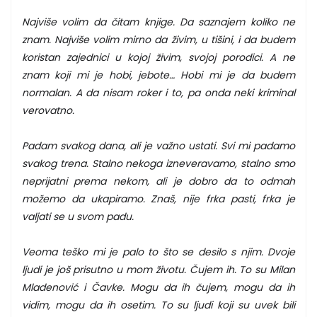
Najviše volim da čitam knjige. Da saznajem koliko ne
znam. Najviše volim mirno da živim, u tišini, i da budem
koristan zajednici u kojoj živim, svojoj porodici. A ne
znam koji mi je hobi, jebote… Hobi mi je da budem
normalan. A da nisam roker i to, pa onda neki kriminal
verovatno.
Padam svakog dana, ali je važno ustati. Svi mi padamo
svakog trena. Stalno nekoga izneveravamo, stalno smo
neprijatni prema nekom, ali je dobro da to odmah
možemo da ukapiramo. Znaš, nije frka pasti, frka je
valjati se u svom padu.
Veoma teško mi je palo to što se desilo s njim. Dvoje
ljudi je još prisutno u mom životu. Čujem ih. To su Milan
Mladenović i Čavke. Mogu da ih čujem, mogu da ih
vidim, mogu da ih osetim. To su ljudi koji su uvek bili