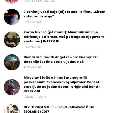
ABOUT 23 HOURS AGO
7 zanimljivosti koje (ni)ste znali o filmu „Širom
zatvorenih očiju“
5 YEARS AGO
Zoran Nikolić (jst mnml): Minimalizam nije
odricanje od izraza, već potraga za njegovom
suštinom | INTERVJU
5 DAYS AGO
Biohazard, Death Angel i Sworn Enemy: Tri
decenije žestine stale u jednu noć
9 DAYS AGO
Miroslav Stašić o filmu i monografiji
posvećenim Zvoncekovoj bilježnici: Podsetili
smo ljude na jedan dobar i originalni bend |
INTERVJU
5 MONTHS AGO
BEZ "DRAGI MOJI" - Lidija Jelisavčić Ćirić
(SOLARIS) 2017