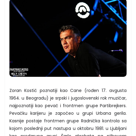
Zoran Kostić poznatiji kao Cane (rođen 17. avgusta
1964. u Beogradu) je srpski i jugoslovenski rok muzičar,
najpoznatiji kao pevač i frontmen grupe Partibrejkers.
Pevačku karijeru je započeo u grupi Urbana gerila.
Kasnije postaje frontmen grupe Radnička kontrola sa
kojom poslednji put nastupa u oktobru 1981. u Ljubljani