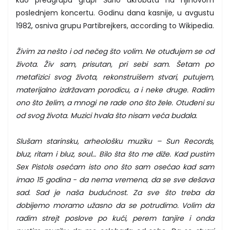
kao predgrupa grupi Šarlo akrobata na njihovom
poslednjem koncertu. Godinu dana kasnije, u avgustu
1982, osniva grupu Partibrejkers, according to Wikipedia.
Živim za nešto i od nečeg što volim. Ne otuđujem se od
života. Živ sam, prisutan, pri sebi sam. Šetam po
metafizici svog života, rekonstruišem stvari, putujem,
materijalno izdržavam porodicu, a i neke druge. Radim
ono što želim, a mnogi ne rade ono što žele. Otuđeni su
od svog života. Muzici hvala što nisam veća budala.
Slušam starinsku, arheološku muziku – Sun Records,
bluz, ritam i bluz, soul… Bilo šta što me diže. Kad pustim
Sex Pistols osećam isto ono što sam osećao kad sam
imao 15 godina − da nema vremena, da se sve dešava
sad. Sad je naša budućnost. Za sve što treba da
dobijemo moramo užasno da se potrudimo. Volim da
radim strejt poslove po kući, perem tanjire i onda