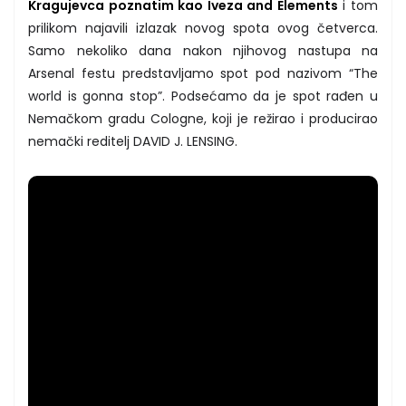
Kragujevca poznatim kao Iveza and Elements
i tom
prilikom najavili izlazak novog spota ovog četverca.
Samo nekoliko dana nakon njihovog nastupa na
Arsenal festu predstavljamo spot pod nazivom “The
world is gonna stop”. Podsećamo da je spot rađen u
Nemačkom gradu Cologne, koji je režirao i producirao
nemački reditelj DAVID J. LENSING.