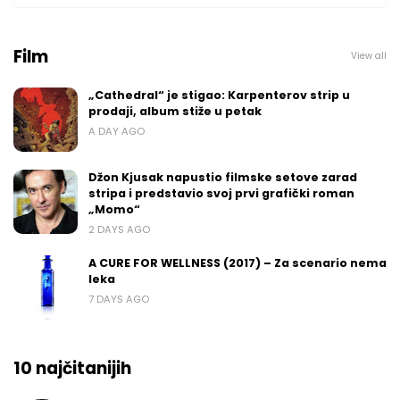
Film
View all
„Cathedral“ je stigao: Karpenterov strip u
prodaji, album stiže u petak
A DAY AGO
Džon Kjusak napustio filmske setove zarad
stripa i predstavio svoj prvi grafički roman
„Momo“
2 DAYS AGO
A CURE FOR WELLNESS (2017) – Za scenario nema
leka
7 DAYS AGO
10 najčitanijih