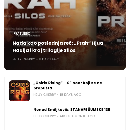
FEATURED
Nada kao poslednja reč: „Prah“ Hjua
Hauija i kraj trilogije Silos
HELLY CHERRY
8 DAYS AGO
„Osiris Rising“ – SF noar koji se ne
propušta
HELLY CHERRY
18 DAYS AGO
Nenad Smiljković: STANARI ŠUMSKE 13B
HELLY CHERRY
ABOUT A MONTH AGO