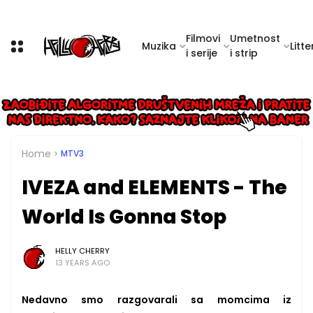
Filmovi
Umetnost
Muzika
Litte
i serije
i strip
Home
MTV3
IVEZA and ELEMENTS - The
World Is Gonna Stop
HELLY CHERRY
13 YEARS AGO
Nedavno smo razgovarali sa momcima iz