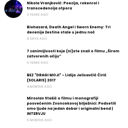
Nikola Vranjković: Poezija, rokenrol i
transcedencija otpora
3 YEARS AGO
Biohazard, Death Angel i Sworn Enemy: Tri
decenije žestine stale u jednu noć
8 DAYS AGO
7 zanimljivosti koje (ni)ste znali o filmu „Širom
zatvorenih očiju“
5 YEARS AGO
BEZ "DRAGI MOJI" - Lidija Jelisavčić Ćirić
(SOLARIS) 2017
4 MONTHS AGO
Miroslav Stašić o filmu i monografiji
posvećenim Zvoncekovoj bilježnici: Podsetili
smo ljude na jedan dobar i originalni bend |
INTERVJU
5 MONTHS AGO