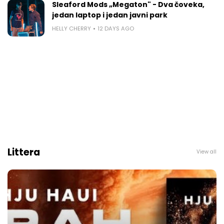
Sleaford Mods „Megaton" - Dva čoveka,
jedan laptop i jedan javni park
HELLY CHERRY
12 DAYS AGO
Littera
View all