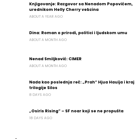
Knjigovanje: Razgovor sa Nenadom Popovićem,
urednikom Helly Cherry vebzina
ABOUT A YEAR AGO
Dina: Roman o prirodi, politici i ljudskom umu
ABOUT A MONTH AGO
Nenad Smiljković: CIMER
ABOUT A MONTH AGO
Nada kao poslednja reč: „Prah“ Hjua Hauija i kraj
trilogije Silos
8 DAYS AGO
„Osiris Rising“ – SF noar koji se ne propušta
18 DAYS AGO