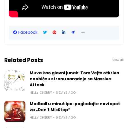
Facebook
Related Posts
View all
Muva kao glavni junak: Tom Vejts otkriva
neobičnu stranu saradnje sa Massive
Attack
HELLY CHERRY
6 DAYS AGO
Madball u minut ipo: pogledajte novi spot
za „Don't MisStep“
HELLY CHERRY
9 DAYS AGO