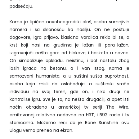
podsećaju.
Koma je tipičan novobeogradski ološ, osoba sumnjivih
namera i sa sklonošću ka nasilju. On ne poštuje
dogovore, igra prljavo, klasična varalica reklo bi se, a
krst koji nosi na grudima je lažan, ili para-lažan,
izigravajući nešto gore od blokova, i basketa u novac.
On simbolizuje opkladu, neistinu, i bol nastalu zbog
loših igrača na betonu, a i van istog. Koma je
samozvani humanista, a u suštini sušta suprotnost,
osoba koja misli da oslobođuje, a suštinski vraća
individuu na svoj teren, gde on, i niko drugi ne
kontroliše igru. Sve je to, na nešto drugačiji, a opet isti
način obrađeno u američkoj tv seriji The Wire,
emitovanoj relativno nedavno na HRT, i B92 radio i tv
stanicama. Možemo reći da je Bane Sunshine ovu
ulogu verno preneo na ekran.