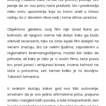
jasnije da on ovu priču neće preživeti, što i predstavlja
neku vrstu upozorenja, koju su tvorci uneli u čitavu
radnju. Ko s’ đavolom tikve sadi, i tome slične uzrečice.
Objektivno gledano, ovaj film nije iznad Rana po
kultnosti, ali njegovo vreme tek dolazi. Kako ga budu
otkrivali recenzenti, tako će čitav srpski film dobijati na
većem značaju, što će nekim ljudima, zaposlenim u
regionalnim kinematografijama, možda biti teško da
prihvate, ali kako je tako je. U ovom filmu teče prava
krv, pravi junaci i antijunaci krvare, crvena tečnost ne
teče u potocima, već taman koliko je to dovoljno.
Takoreći tamanica.
U svakom slučaju, kakvo god ovo bilo outovanje,
smatram da je ovo jedna afirmativna priča, prepuna
smisla i naizgled loših poruka, a loše interpretiranih, bez