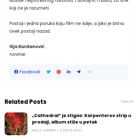
isuviše nepotrebnog narativa, i dovoljno mudra, za one
koji će je razumeti.
Postoji i jedna poruka koju film ne šalje, a jako je bitna.
Uvek postoji nazad.
Ilija Đurđanović
novinar
Facebook
Related Posts
View all
„Cathedral“ je stigao: Karpenterov strip u
prodaji, album stiže u petak
HELLY CHERRY
2 DAYS AGO