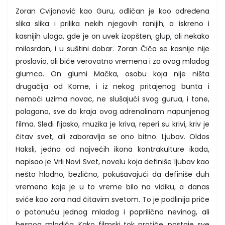
Zoran Cvijanović kao Guru, odličan je kao određena
slika slika i prilika nekih njegovih ranijih, a iskreno i
kasnijih uloga, gde je on uvek izopšten, glup, ali nekako
milosrdan, i u suštini dobar. Zoran Čiča se kasnije nije
proslavio, ali biće verovatno vremena i za ovog mladog
glumca. On glumi Mačka, osobu koja nije ništa
drugačija od Kome, i iz nekog pritajenog bunta i
nemoći uzima novac, ne slušajući svog gurua, i tone,
polagano, sve do kraja ovog adrenalinom napunjenog
filma. Sledi fijasko, muzika je kriva, reperi su krivi, kriv je
čitav svet, ali zaboravlja se ono bitno. Ljubav. Oldos
Haksli, jedna od najvećih ikona kontrakulture ikada,
napisao je Vrli Novi Svet, novelu koja definiše ljubav kao
nešto hladno, bezlično, pokušavajući da definiše duh
vremena koje je u to vreme bilo na vidiku, a danas
sviće kao zora nad čitavim svetom. To je podlinija priče
o potonuću jednog mladog i poprilično nevinog, ali
besnog mladića. Kako filmski tok protiče, postaje sve