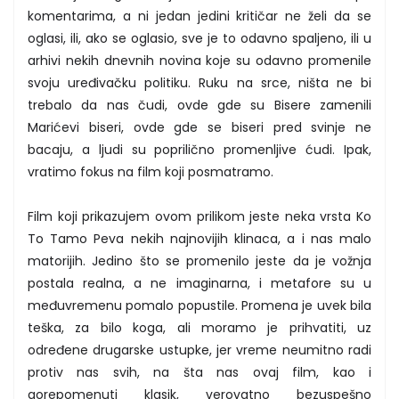
komentarima, a ni jedan jedini kritičar ne želi da se
oglasi, ili, ako se oglasio, sve je to odavno spaljeno, ili u
arhivi nekih dnevnih novina koje su odavno promenile
svoju uređivačku politiku. Ruku na srce, ništa ne bi
trebalo da nas čudi, ovde gde su Bisere zamenili
Marićevi biseri, ovde gde se biseri pred svinje ne
bacaju, a ljudi su poprilično promenljive ćudi. Ipak,
vratimo fokus na film koji posmatramo.
Film koji prikazujem ovom prilikom jeste neka vrsta Ko
To Tamo Peva nekih najnovijih klinaca, a i nas malo
matorijih. Jedino što se promenilo jeste da je vožnja
postala realna, a ne imaginarna, i metafore su u
međuvremenu pomalo popustile. Promena je uvek bila
teška, za bilo koga, ali moramo je prihvatiti, uz
određene drugarske ustupke, jer vreme neumitno radi
protiv nas svih, na šta nas ovaj film, kao i
gorepomenuti klasik, verovatno bezuspešno