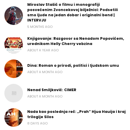
Miroslav Stašić o filmu i monografiji
posvećenim Zvoncekovoj bilježnici: Podsetili
smo ljude na jedan dobar i originalni bend |
INTERVJU
5 MONTHS AGO
Knjigovanje: Razgovor sa Nenadom Popovićem,
urednikom Helly Cherry vebzina
ABOUT A YEAR AGO
Dina: Roman o prirodi, politici i ljudskom umu
ABOUT A MONTH AGO
Nenad Smiljković: CIMER
ABOUT A MONTH AGO
Nada kao poslednja reč: „Prah“ Hjua Hauija i kraj
trilogije Silos
8 DAYS AGO