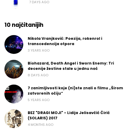
7 DAYS AGO
10 najčitanijih
Nikola Vranjković: Poezija, rokenrol i
transcedencija otpora
3 YEARS AGO
Biohazard, Death Angel i Sworn Enemy: Tri
decenije žestine stale u jednu noć
8 DAYS AGO
7 zanimljivosti koje (ni)ste znali o filmu „Širom
zatvorenih očiju“
5 YEARS AGO
BEZ "DRAGI MOJI" - Lidija Jelisavčić Ćirić
(SOLARIS) 2017
4 MONTHS AGO