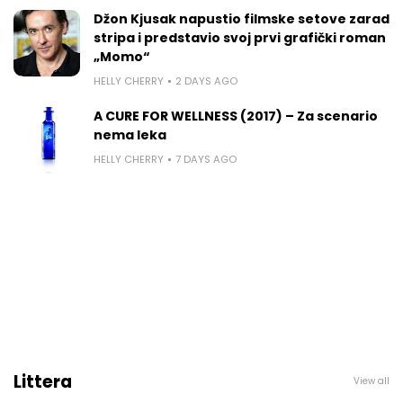
Džon Kjusak napustio filmske setove zarad
stripa i predstavio svoj prvi grafički roman
„Momo“
HELLY CHERRY
2 DAYS AGO
A CURE FOR WELLNESS (2017) – Za scenario
nema leka
HELLY CHERRY
7 DAYS AGO
Littera
View all