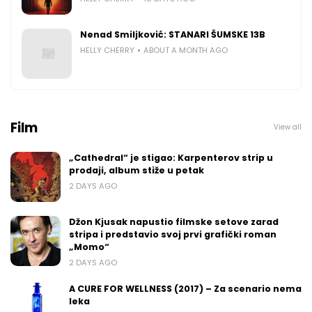
Nenad Smiljković: STANARI ŠUMSKE 13B
HELLY CHERRY
ABOUT A MONTH AGO
Film
View all
„Cathedral“ je stigao: Karpenterov strip u
prodaji, album stiže u petak
2 DAYS AGO
Džon Kjusak napustio filmske setove zarad
stripa i predstavio svoj prvi grafički roman
„Momo“
2 DAYS AGO
A CURE FOR WELLNESS (2017) – Za scenario nema
leka