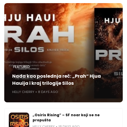
FEATURED
Nada kao poslednja reč: „Prah“ Hjua
Hauija i kraj trilogije Silos
HELLY CHERRY
8 DAYS AGO
„Osiris Rising“ – SF noar koji se ne
propušta
HELLY CHERRY
18 DAYS AGO