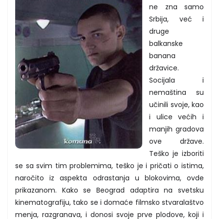
ne zna samo
Srbija, već i
druge
balkanske
banana
državice.
Socijala i
nemaština su
učinili svoje, kao
i ulice većih i
manjih gradova
ove države.
Teško je izboriti
se sa svim tim problemima, teško je i pričati o istima,
naročito iz aspekta odrastanja u blokovima, ovde
prikazanom. Kako se Beograd adaptira na svetsku
kinematografiju, tako se i domaće filmsko stvaralaštvo
menja, razgranava, i donosi svoje prve plodove, koji i