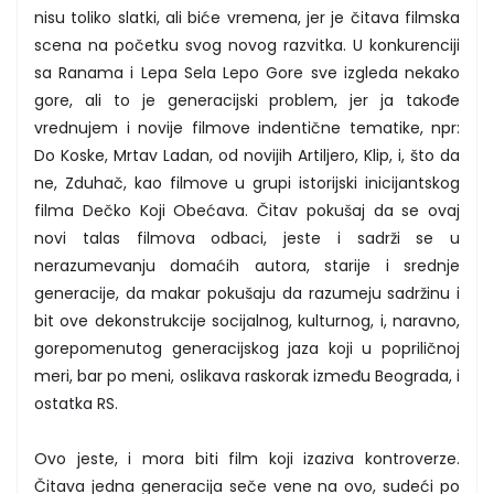
nisu toliko slatki, ali biće vremena, jer je čitava filmska
scena na početku svog novog razvitka. U konkurenciji
sa Ranama i Lepa Sela Lepo Gore sve izgleda nekako
gore, ali to je generacijski problem, jer ja takođe
vrednujem i novije filmove indentične tematike, npr:
Do Koske, Mrtav Ladan, od novijih Artiljero, Klip, i, što da
ne, Zduhač, kao filmove u grupi istorijski inicijantskog
filma Dečko Koji Obećava. Čitav pokušaj da se ovaj
novi talas filmova odbaci, jeste i sadrži se u
nerazumevanju domaćih autora, starije i srednje
generacije, da makar pokušaju da razumeju sadržinu i
bit ove dekonstrukcije socijalnog, kulturnog, i, naravno,
gorepomenutog generacijskog jaza koji u popriličnoj
meri, bar po meni, oslikava raskorak između Beograda, i
ostatka RS.
Ovo jeste, i mora biti film koji izaziva kontroverze.
Čitava jedna generacija seče vene na ovo, sudeći po