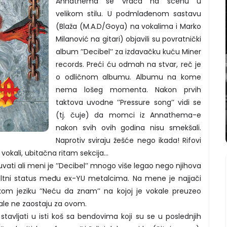
Annathema se vraća na scenu u
velikom stilu. U podmlađenom sastavu
(Blaža (M.A.D/Goya) na vokalima i Marko
Milanović na gitari) objavili su povratnički
album ’’Decibel’’ za izdavačku kuću Miner
records. Preći ću odmah na stvar, reč je
o odličnom albumu. Albumu na kome
nema lošeg momenta. Nakon prvih
taktova uvodne ’’Pressure song’’ vidi se
(tj. čuje) da momci iz Annathema-e
nakon svih ovih godina nisu smekšali.
Naprotiv sviraju žešće nego ikada! Rifovi
 vokali, ubitačna ritam sekcija...
uvati ali meni je ’’Decibel’’ mnogo više legao nego njihova
ltni status među ex-YU metalcima. Na mene je najjači
kom jeziku ’’Neću da znam’’ na kojoj je vokale preuzeo
tale ne zaostaju za ovom.
avljati u isti koš sa bendovima koji su se u poslednjih