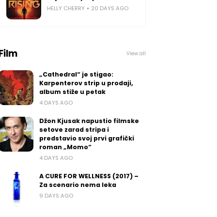
HELLY CHERRY
20 DAYS AGO
Film
View all
„Cathedral“ je stigao:
Karpenterov strip u prodaji,
album stiže u petak
4 DAYS AGO
Džon Kjusak napustio filmske
setove zarad stripa i
predstavio svoj prvi grafički
roman „Momo“
4 DAYS AGO
A CURE FOR WELLNESS (2017) –
Za scenario nema leka
9 DAYS AGO