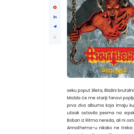
seku poput žileta, Blažini brutalni
Možda će me stariji fanovi poplj
prva dva albuma koja imaju ku
utisak ostavila pesma na srps
Boban iz Ritma nereda, ali ni os
Annathema-u nikako ne treba st