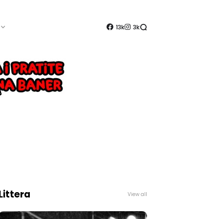
13k
3k
Littera
View all