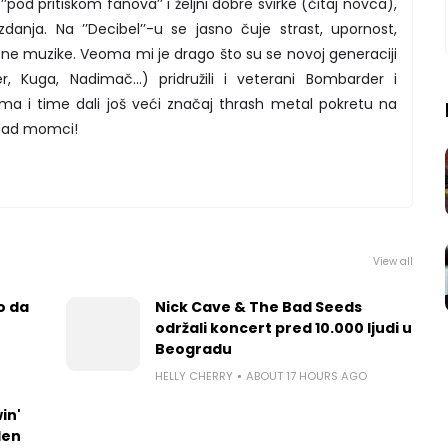
’pod pritiskom fanova’’ i željni dobre svirke (čitaj novca),
anja. Na ’’Decibel’’-u se jasno čuje strast, upornost,
asne muzike. Veoma mi je drago što su se novoj generaciji
 Kuga, Nadimač...) pridružili i veterani Bombarder i
ma i time dali još veći značaj thrash metal pokretu na
azad momci!
View all
o da
Nick Cave & The Bad Seeds
održali koncert pred 10.000 ljudi u
Beogradu
HELLY CHERRY
ABOUT 17 HOURS AGO
in'
len