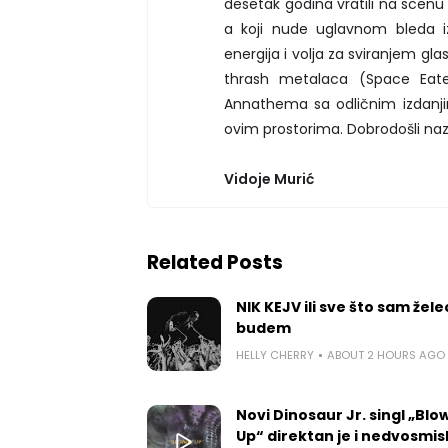
desetak godina vratili na scenu ’
a koji nude uglavnom bleda izd
energija i volja za sviranjem gl
thrash metalaca (Space Eater,
Annathema sa odličnim izdanji
ovim prostorima. Dobrodošli n
Vidoje Murić
Related Posts
NIK KEJV ili sve što sam žele
budem
HELLY CHERRY
ABOUT 2 HOURS AGO
Novi Dinosaur Jr. singl „Blow
Up“ direktan je i nedvosmis