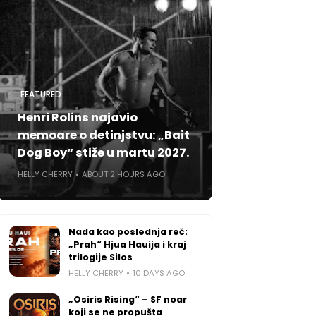
FEATURED
Henri Rolins najavio
memoare o detinjstvu: „Bait
Dog Boy“ stiže u martu 2027.
HELLY CHERRY
ABOUT 2 HOURS AGO
Nada kao poslednja reč:
„Prah“ Hjua Hauija i kraj
trilogije Silos
HELLY CHERRY
10 DAYS AGO
„Osiris Rising“ – SF noar
koji se ne propušta