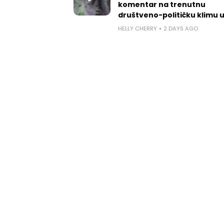
komentar na trenutnu
društveno-političku klimu 
HELLY CHERRY
2 DAYS AGO