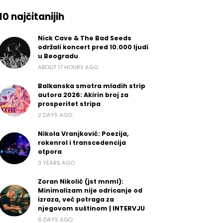
10 najčitanijih
Nick Cave & The Bad Seeds
održali koncert pred 10.000 ljudi
u Beogradu
ABOUT 17 HOURS AGO
Balkanska smotra mladih strip
autora 2026: Akirin broj za
prosperitet stripa
2 DAYS AGO
Nikola Vranjković: Poezija,
rokenrol i transcedencija
otpora
3 YEARS AGO
Zoran Nikolić (jst mnml):
Minimalizam nije odricanje od
izraza, već potraga za
njegovom suštinom | INTERVJU
6 DAYS AGO