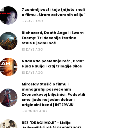
7 zanimljivosti koje (ni)ste znali
o filmu „Širom zatvorenih očiju“
5 YEARS AGO
Biohazard, Death Angel i Sworn
Enemy: Tri decenije žestine
stale u jednu noć
10 DAYS AGO
Nada kao poslednja reč: „Prah“
Hjua Hauija i kraj trilogije Silos
10 DAYS AGO
Miroslav Stašić o filmu i
monografiji posvećenim
Zvoncekovoj bilježnici: Podsetili
smo ljude na jedan dobar i
originalni bend | INTERVJU
5 MONTHS AGO
BEZ "DRAGI MOJI" - Lidija
Jelisavčić Ćirić (SOLARIS) 2017