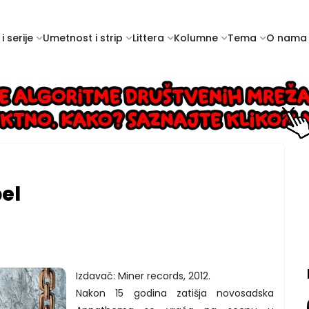
i serije
Umetnost i strip
Littera
Kolumne
Tema
O nama
el
Izdavač: Miner records, 2012.
Nakon 15 godina zatišja novosadska