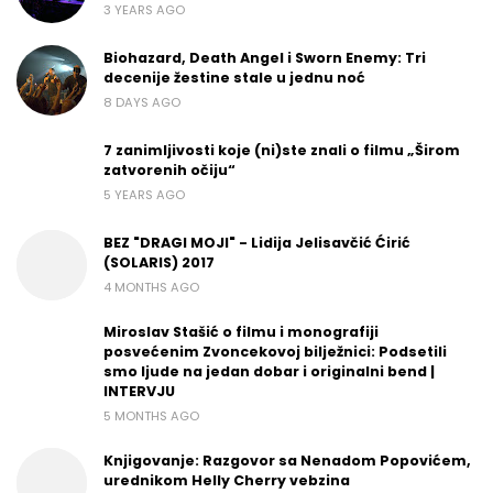
3 YEARS AGO
Biohazard, Death Angel i Sworn Enemy: Tri
decenije žestine stale u jednu noć
8 DAYS AGO
7 zanimljivosti koje (ni)ste znali o filmu „Širom
zatvorenih očiju“
5 YEARS AGO
BEZ "DRAGI MOJI" - Lidija Jelisavčić Ćirić
(SOLARIS) 2017
4 MONTHS AGO
Miroslav Stašić o filmu i monografiji
posvećenim Zvoncekovoj bilježnici: Podsetili
smo ljude na jedan dobar i originalni bend |
INTERVJU
5 MONTHS AGO
Knjigovanje: Razgovor sa Nenadom Popovićem,
urednikom Helly Cherry vebzina