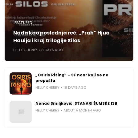
FEATURED
Nada kao poslednja reč: „Prah“ Hjua
Hauija i kraj trilogije Silos
HELLY CHERRY
8 DAYS AGO
„Osiris Rising“ – SF noar koji se ne
propušta
HELLY CHERRY
18 DAYS AGO
Nenad Smiljković: STANARI ŠUMSKE 13B
HELLY CHERRY
ABOUT A MONTH AGO