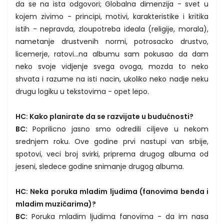
da se na ista odgovori; Globalna dimenzija - svet u
kojem zivimo - principi, motivi, karakteristike i kritika
istih - nepravda, zloupotreba ideala (religije, morala),
nametanje drustvenih normi, potrosacko drustvo,
licemerje, ratovi...na albumu sam pokusao da dam
neko svoje vidjenje svega ovoga, mozda to neko
shvata i razume na isti nacin, ukoliko neko nadje neku
drugu logiku u tekstovima - opet lepo.
HC: Kako planirate da se razvijate u budućnosti?
BC:
Poprilicno jasno smo odredili ciljeve u nekom
srednjem roku. Ove godine prvi nastupi van srbije,
spotovi, veci broj svirki, priprema drugog albuma od
jeseni, sledece godine snimanje drugog albuma.
HC: Neka poruka mladim ljudima (fanovima benda i
mladim muzičarima)?
BC:
Poruka mladim ljudima fanovima - da im nasa