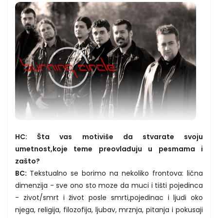
HC: Šta vas motiviše da stvarate svoju
umetnost,koje teme preovlađuju u pesmama i
zašto?
BC:
Tekstualno se borimo na nekoliko frontova: lična
dimenzija - sve ono sto moze da muci i tišti pojedinca
- zivot/smrt i život posle smrti,pojedinac i ljudi oko
njega, religija, filozofija, ljubav, mrznja, pitanja i pokusaji