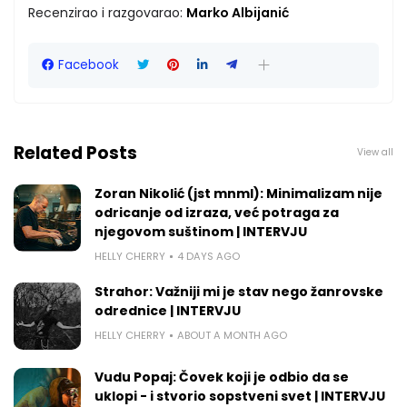
Recenzirao i razgovarao:
Marko Albijanić
Facebook
Related Posts
View all
Zoran Nikolić (jst mnml): Minimalizam nije
odricanje od izraza, već potraga za
njegovom suštinom | INTERVJU
HELLY CHERRY
4 DAYS AGO
Strahor: Važniji mi je stav nego žanrovske
odrednice | INTERVJU
HELLY CHERRY
ABOUT A MONTH AGO
Vudu Popaj: Čovek koji je odbio da se
uklopi - i stvorio sopstveni svet | INTERVJU