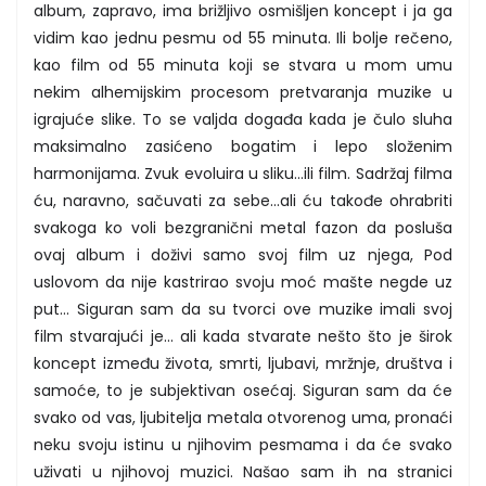
album, zapravo, ima brižljivo osmišljen koncept i ja ga
vidim kao jednu pesmu od 55 minuta. Ili bolje rečeno,
kao film od 55 minuta koji se stvara u mom umu
nekim alhemijskim procesom pretvaranja muzike u
igrajuće slike. To se valjda događa kada je čulo sluha
maksimalno zasićeno bogatim i lepo složenim
harmonijama. Zvuk evoluira u sliku...ili film. Sadržaj filma
ću, naravno, sačuvati za sebe...ali ću takođe ohrabriti
svakoga ko voli bezgranični metal fazon da posluša
ovaj album i doživi samo svoj film uz njega, Pod
uslovom da nije kastrirao svoju moć mašte negde uz
put... Siguran sam da su tvorci ove muzike imali svoj
film stvarajući je... ali kada stvarate nešto što je širok
koncept između života, smrti, ljubavi, mržnje, društva i
samoće, to je subjektivan osećaj. Siguran sam da će
svako od vas, ljubitelja metala otvorenog uma, pronaći
neku svoju istinu u njihovim pesmama i da će svako
uživati u njihovoj muzici. Našao sam ih na stranici