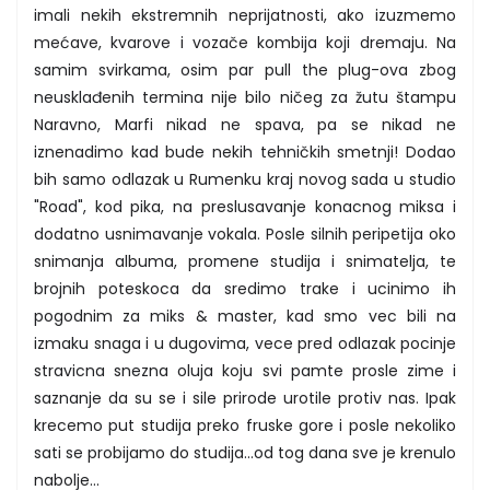
imali nekih ekstremnih neprijatnosti, ako izuzmemo
mećave, kvarove i vozače kombija koji dremaju. Na
samim svirkama, osim par pull the plug-ova zbog
neusklađenih termina nije bilo ničeg za žutu štampu
Naravno, Marfi nikad ne spava, pa se nikad ne
iznenadimo kad bude nekih tehničkih smetnji! Dodao
bih samo odlazak u Rumenku kraj novog sada u studio
"Road", kod pika, na preslusavanje konacnog miksa i
dodatno usnimavanje vokala. Posle silnih peripetija oko
snimanja albuma, promene studija i snimatelja, te
brojnih poteskoca da sredimo trake i ucinimo ih
pogodnim za miks & master, kad smo vec bili na
izmaku snaga i u dugovima, vece pred odlazak pocinje
stravicna snezna oluja koju svi pamte prosle zime i
saznanje da su se i sile prirode urotile protiv nas. Ipak
krecemo put studija preko fruske gore i posle nekoliko
sati se probijamo do studija...od tog dana sve je krenulo
nabolje...