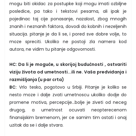
mogu biti okidac za postupke koji mogu imati ozbiljne
posledice, pa tako i tekstovi pesama, ali ipak je
pojedinac taj cije ponasanje, nazalost, zbog mnogih
znanih i neznanih faktora, dovodi do kobnih i nezeljenih
situacija. pitanje je da li se, i pored sve dobre volje, to
moze spreciti. Ukoliko ne postoji zla namera kod
autora, ne vidim tu pitanje odgovornosti.
HC: Da li je moguće, u skorijoj budućnosti , ostvariti
viziju života od umetnosti...ili ne. Vaša predviđanja i
razmišljanja (u par crta)
BC:
Vrlo tesko, pogotovo u Srbiji. Pitanje je koliko se
nesto moze i dalje zvati umetnoscu ukoliko dodje do
promene motiva, percepcije...bolje je ziveti od neceg
drugog, a umetnost ocuvati neopterecenom
finansijskim bremenom, jer ce samim tim ostati i onaj
uzitak da se i dalje stvara.