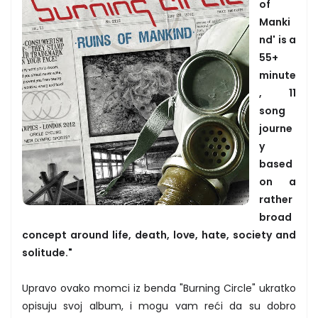
of
Manki
nd' is a
55+
minute
, 11
song
journe
y
based
on a
rather
broad
concept around life, death, love, hate, society and
solitude."
Upravo ovako momci iz benda "Burning Circle" ukratko
opisuju svoj album, i mogu vam reći da su dobro