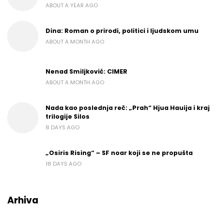
ABOUT A YEAR AGO
Dina: Roman o prirodi, politici i ljudskom umu
ABOUT A MONTH AGO
Nenad Smiljković: CIMER
ABOUT A MONTH AGO
Nada kao poslednja reč: „Prah“ Hjua Hauija i kraj
trilogije Silos
8 DAYS AGO
„Osiris Rising“ – SF noar koji se ne propušta
18 DAYS AGO
Arhiva