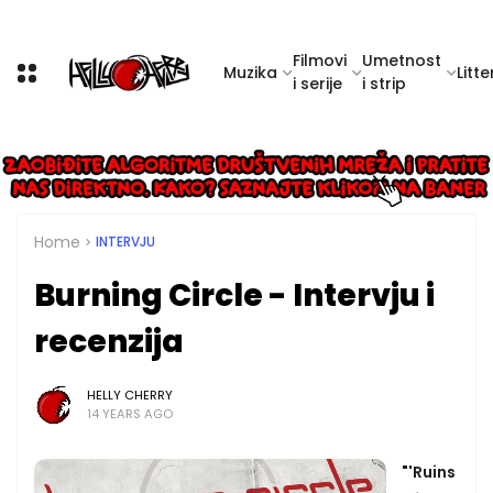
Filmovi
Umetnost
Muzika
Litte
i serije
i strip
Home
INTERVJU
Burning Circle - Intervju i
recenzija
HELLY CHERRY
14 YEARS AGO
"'Ruins