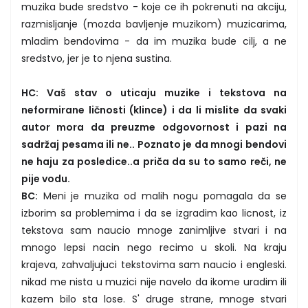
muzika bude sredstvo - koje ce ih pokrenuti na akciju,
razmisljanje (mozda bavljenje muzikom) muzicarima,
mladim bendovima - da im muzika bude cilj, a ne
sredstvo, jer je to njena sustina.
HC: Vaš stav o uticaju muzike i tekstova na
neformirane ličnosti (klince) i da li mislite da svaki
autor mora da preuzme odgovornost i pazi na
sadržaj pesama ili ne.. Poznato je da mnogi bendovi
ne haju za posledice..a priča da su to samo reči, ne
pije vodu.
BC:
Meni je muzika od malih nogu pomagala da se
izborim sa problemima i da se izgradim kao licnost, iz
tekstova sam naucio mnoge zanimljive stvari i na
mnogo lepsi nacin nego recimo u skoli. Na kraju
krajeva, zahvaljujuci tekstovima sam naucio i engleski.
nikad me nista u muzici nije navelo da ikome uradim ili
kazem bilo sta lose. S' druge strane, mnoge stvari