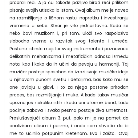
probrali reči. A ja ću takođe pažljivo birati reči prilikom
pisanja svojih utisaka io istom. Ovaj album me je naveo
na razmišljanje o ličnom rastu, napretku i investiranju
vremena u sebe. Stvar je vrlo jednostavna. Kada se
neko bavi muzikom i, pri tom, uloži svo raspoloživo
slobodno vreme u razvitak svog talenta i umeća.
Postane istinski majstor svog instrumenta i poznavaoc
delikatnih mehanizama i metafizičkih odnosa između
nota, kao i kako da ih učini da pevaju u harmoniji. Taj
muzičar postaje sposoban da izrazi svoje muzičke ideje
u njihovom punom svetlu i detaljima, baš kako mu se
one javljaju u glavi. I to za njega postane prirodan
proces, bez razmišljanja i muke. A kada takav muzičar
upozna još nekoliko istih i kada oni oforme bend, tada
počinje zabava i svaka pesma postaje živa umetnost.
Preslušavajući album 3. put, palo mi je na pamet da
analiziram album i pesme, i onda sam shvatio da bi
me to učinilo potpunim kretenom. Evo i zašto.. Ovaj