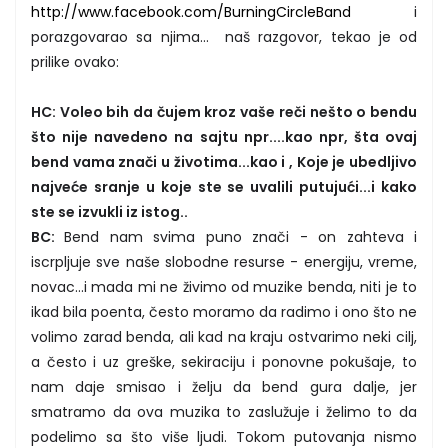
http://www.facebook.com/BurningCircleBand
i
porazgovarao sa njima... naš razgovor, tekao je od
prilike ovako:
HC: Voleo bih da čujem kroz vaše reči nešto o bendu
što nije navedeno na sajtu npr....kao npr, šta ovaj
bend vama znači u životima...kao i , Koje je ubedljivo
najveće sranje u koje ste se uvalili putujući...i kako
ste se izvukli iz istog..
BC:
Bend nam svima puno znači - on zahteva i
iscrpljuje sve naše slobodne resurse - energiju, vreme,
novac...i mada mi ne živimo od muzike benda, niti je to
ikad bila poenta, često moramo da radimo i ono što ne
volimo zarad benda, ali kad na kraju ostvarimo neki cilj,
a često i uz greške, sekiraciju i ponovne pokušaje, to
nam daje smisao i želju da bend gura dalje, jer
smatramo da ova muzika to zaslužuje i želimo to da
podelimo sa što više ljudi. Tokom putovanja nismo