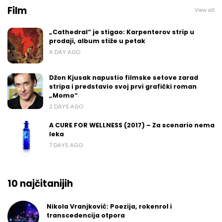
Film
View all
„Cathedral“ je stigao: Karpenterov strip u
prodaji, album stiže u petak
A DAY AGO
Džon Kjusak napustio filmske setove zarad
stripa i predstavio svoj prvi grafički roman
„Momo“
2 DAYS AGO
A CURE FOR WELLNESS (2017) – Za scenario nema
leka
7 DAYS AGO
10 najčitanijih
Nikola Vranjković: Poezija, rokenrol i
transcedencija otpora