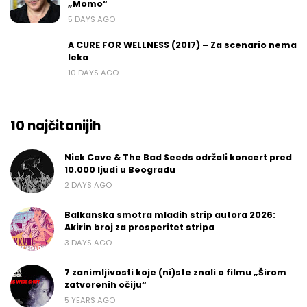
„Momo“
5 DAYS AGO
A CURE FOR WELLNESS (2017) – Za scenario nema
leka
10 DAYS AGO
10 najčitanijih
Nick Cave & The Bad Seeds održali koncert pred
10.000 ljudi u Beogradu
2 DAYS AGO
Balkanska smotra mladih strip autora 2026:
Akirin broj za prosperitet stripa
3 DAYS AGO
7 zanimljivosti koje (ni)ste znali o filmu „Širom
zatvorenih očiju“
5 YEARS AGO