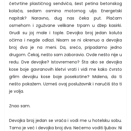
četvrtine plastičnog sendviča, šest petina betonskog
kolača, sedam osmina motornog ulja. Energetski
napitak? Naravno, dug nas čeka put. Plaćam
osmehom i zgužvane velikane trpam u džep kasirki.
Grudi su joj male i tople. Devojka broj jedan koluta
očima i negde odlazi. Nisam se ni okrenuo a devojka
broj dva je na meni. Da, srećo, pripadamo jedno
drugom. Čekaj, nešto sam zaboravio. Ovde nešto nije u
redu. Dve devojke? Istovremeno? Šta ako se devojka
kose boje gavranovih kletvi vrati i vidi me kako čvrsto
grlim devojku kose boje posekotine? Malena, da ti
nešto pokažem. Uzmeš ovaj poslužavnik i naručiš šta ti
je volja.
Znao sam.
Devojka broj jedan se vraća i vodi me u hotelsku sobu.
Tamo je već i devojka broj dva. Nećemo voditi ljubav. Ni