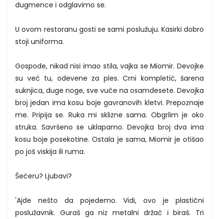
dugmence i odglavimo se.
U ovom restoranu gosti se sami poslužuju. Kasirki dobro
stoji uniforma.
Gospode, nikad nisi imao stila, vajka se Miomir. Devojke
su već tu, odevene za ples. Crni kompletić, šarena
suknjica, duge noge, sve vuče na osamdesete. Devojka
broj jedan ima kosu boje gavranovih kletvi. Prepoznaje
me. Pripija se. Ruka mi sklizne sama. Obgrlim je oko
struka. Savršeno se uklapamo. Devojka broj dva ima
kosu boje posekotine. Ostala je sama, Miomir je otišao
po još viskija ili ruma.
Šećeru? Ljubavi?
'Ajde nešto da pojedemo. Vidi, ovo je plastični
poslužavnik. Guraš ga niz metalni držač i biraš. Tri