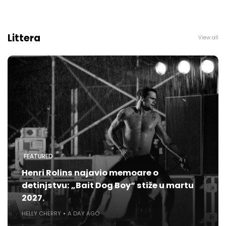
Littera
View all
FEATURED
Henri Rolins najavio memoare o
detinjstvu: „Bait Dog Boy“ stiže u martu
2027.
HELLY CHERRY
A DAY AGO