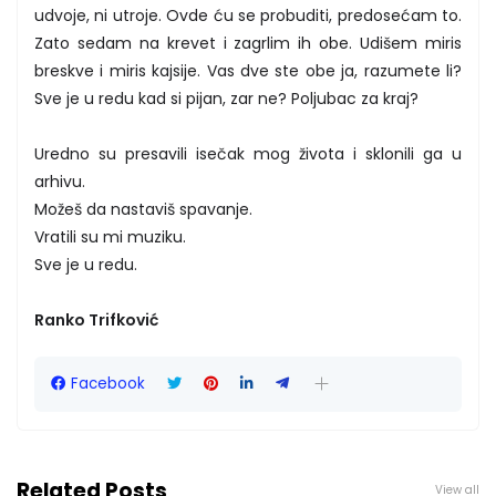
udvoje, ni utroje. Ovde ću se probuditi, predosećam to.
Zato sedam na krevet i zagrlim ih obe. Udišem miris
breskve i miris kajsije. Vas dve ste obe ja, razumete li?
Sve je u redu kad si pijan, zar ne? Poljubac za kraj?
Uredno su presavili isečak mog života i sklonili ga u
arhivu.
Možeš da nastaviš spavanje.
Vratili su mi muziku.
Sve je u redu.
Ranko Trifković
Facebook
Related Posts
View all