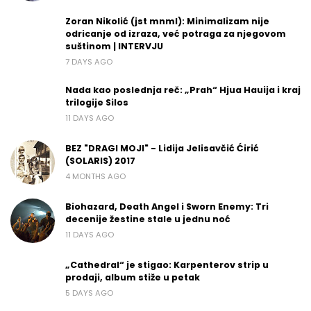
Zoran Nikolić (jst mnml): Minimalizam nije
odricanje od izraza, već potraga za njegovom
suštinom | INTERVJU
7 DAYS AGO
Nada kao poslednja reč: „Prah“ Hjua Hauija i kraj
trilogije Silos
11 DAYS AGO
BEZ "DRAGI MOJI" - Lidija Jelisavčić Ćirić
(SOLARIS) 2017
4 MONTHS AGO
Biohazard, Death Angel i Sworn Enemy: Tri
decenije žestine stale u jednu noć
11 DAYS AGO
„Cathedral“ je stigao: Karpenterov strip u
prodaji, album stiže u petak
5 DAYS AGO