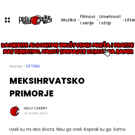
Filmovi
Umetnost
Muzika
Litte
i serije
i strip
Home
LITTERA
MEKSIHRVATSKO
PRIMORJE
HELLY CHERRY
14 YEARS AGO
Uzeli su mi deo života. Nisu ga oteli. Kopirali su ga. Samo