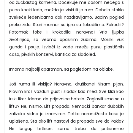
od žućkastog kamena. Dočekuje me čašom nečega s
puno kocki leda, možda je viski ili je rum. Debelo staklo
zvekeće ledenicama dok nazdravljamo. Bacim pogled
preko zida. Stari mornar se igra sa fokodilima. Fokodili?
Potomak foke i krokodila, naravno! Vrlo ljupka
životinjica, sa veoma opasnim zubima. Morski vuk
gunđa i psuje. Izvlači iz vode mrežu punu plastičnih
čaša, pivskih konzervi, kantica za sladoled.
Imamo najbolji apartman, sa pogledom na oblake.
Još ruma ili viskija? Naravno, druškane! Nisam pijan.
Plovim kroz vazduh gust i sladak kao med. Sve klizi kao
irski liker. Idemo do prijavnice hotela. Zaglavili smo se u
liftu? Ne, nismo. Lift propada. Nemački bankar dubokih
zalizaka vidno je iznerviran. Tetka narandžaste kose je
uplašena. Šta ako lift nastavi da propada sve do Pakla?
Ne brigaj, tetkice, samo treba da pritisnemo