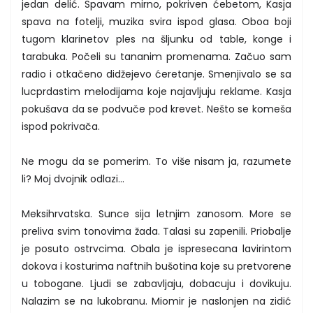
jedan delić. Spavam mirno, pokriven ćebetom, Kasja
spava na fotelji, muzika svira ispod glasa. Oboa boji
tugom klarinetov ples na šljunku od table, konge i
tarabuka. Počeli su tananim promenama. Začuo sam
radio i otkačeno didžejevo ćeretanje. Smenjivalo se sa
lucprdastim melodijama koje najavljuju reklame. Kasja
pokušava da se podvuče pod krevet. Nešto se komeša
ispod pokrivača.
Ne mogu da se pomerim. To više nisam ja, razumete
li? Moj dvojnik odlazi...
Meksihrvatska. Sunce sija letnjim zanosom. More se
preliva svim tonovima žada. Talasi su zapenili. Priobalje
je posuto ostrvcima. Obala je ispresecana lavirintom
dokova i kosturima naftnih bušotina koje su pretvorene
u tobogane. Ljudi se zabavljaju, dobacuju i dovikuju.
Nalazim se na lukobranu. Miomir je naslonjen na zidić