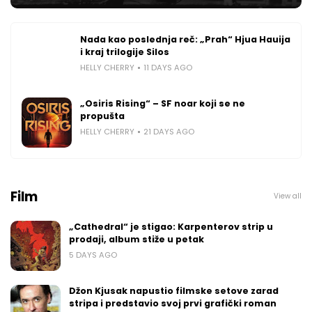
Nada kao poslednja reč: „Prah“ Hjua Hauija
i kraj trilogije Silos
HELLY CHERRY
11 DAYS AGO
„Osiris Rising“ – SF noar koji se ne
propušta
HELLY CHERRY
21 DAYS AGO
Film
View all
„Cathedral“ je stigao: Karpenterov strip u
prodaji, album stiže u petak
5 DAYS AGO
Džon Kjusak napustio filmske setove zarad
stripa i predstavio svoj prvi grafički roman