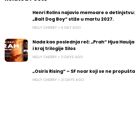
Henri Rolins najavio memoare o detinjstvu:
„Bait Dog Boy“ stiže u martu 2027.
HELLY CHERRY
A DAY AGO
Nada kao poslednja reč: „Prah“ Hjua Hauija
i kraj trilogije Silos
HELLY CHERRY
11 DAYS AGO
„Osiris Rising“ – SF noar koji se ne propušta
HELLY CHERRY
21 DAYS AGO