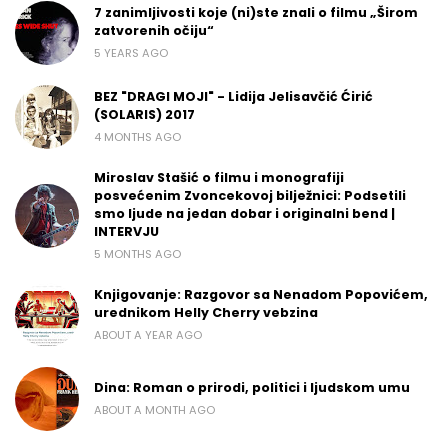
7 zanimljivosti koje (ni)ste znali o filmu „Širom
zatvorenih očiju“
5 YEARS AGO
BEZ "DRAGI MOJI" - Lidija Jelisavčić Ćirić
(SOLARIS) 2017
4 MONTHS AGO
Miroslav Stašić o filmu i monografiji
posvećenim Zvoncekovoj bilježnici: Podsetili
smo ljude na jedan dobar i originalni bend |
INTERVJU
5 MONTHS AGO
Knjigovanje: Razgovor sa Nenadom Popovićem,
urednikom Helly Cherry vebzina
ABOUT A YEAR AGO
Dina: Roman o prirodi, politici i ljudskom umu
ABOUT A MONTH AGO