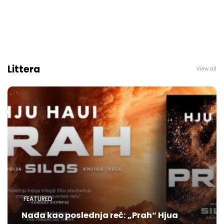
Littera
View all
FEATURED
Nada kao poslednja reč: „Prah“ Hjua