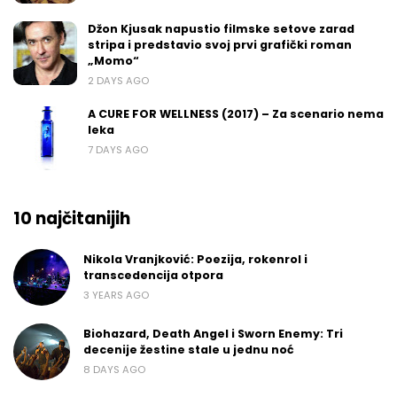
Džon Kjusak napustio filmske setove zarad
stripa i predstavio svoj prvi grafički roman
„Momo“
2 DAYS AGO
A CURE FOR WELLNESS (2017) – Za scenario nema
leka
7 DAYS AGO
10 najčitanijih
Nikola Vranjković: Poezija, rokenrol i
transcedencija otpora
3 YEARS AGO
Biohazard, Death Angel i Sworn Enemy: Tri
decenije žestine stale u jednu noć
8 DAYS AGO