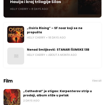
Hauija i kraj trilogije Silos
HELLY CHERRY
8 DAYS AGO
„Osiris Rising“ – SF noar koji se ne
propušta
HELLY CHERRY
18 DAYS AGO
Nenad Smiljković: STANARI ŠUMSKE 13B
HELLY CHERRY
ABOUT A MONTH AGO
Film
View all
„Cathedral“ je stigao: Karpenterov strip u
prodaji, album stiže u petak
2 DAYS AGO