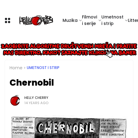
Filmovi
Umetnost
Muzika
Litte
i serije
i strip
Home
UMETNOST I STRIP
Chernobil
HELLY CHERRY
14 YEARS AGO