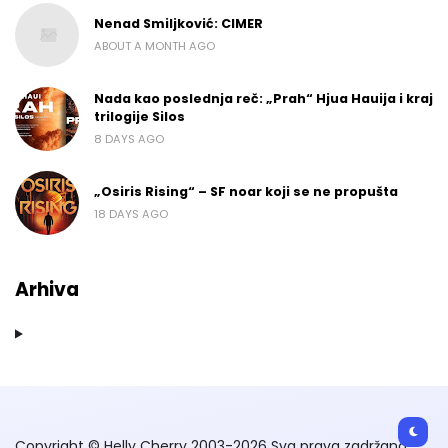
Nenad Smiljković: CIMER
ABOUT A MONTH AGO
Nada kao poslednja reč: „Prah“ Hjua Hauija i kraj
trilogije Silos
8 DAYS AGO
„Osiris Rising“ – SF noar koji se ne propušta
18 DAYS AGO
Arhiva
Copyright © Helly Cherry 2003-2026 Sva prava zadržana.