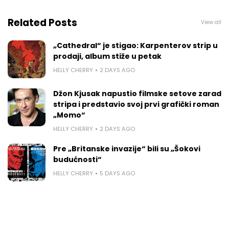
Related Posts
View all
„Cathedral“ je stigao: Karpenterov strip u
prodaji, album stiže u petak
HELLY CHERRY
2 DAYS AGO
Džon Kjusak napustio filmske setove zarad
stripa i predstavio svoj prvi grafički roman
„Momo“
HELLY CHERRY
2 DAYS AGO
Pre „Britanske invazije“ bili su „Šokovi
budućnosti“
HELLY CHERRY
5 DAYS AGO