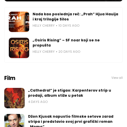
Nada kao poslednja reč: „Prah“ Hjua Hauija
i kraj trilogije Silos
HELLY CHERRY
10 DAYS AGO
„Osiris Rising“ – SF noar koji se ne
propušta
HELLY CHERRY
20 DAYS AGO
Film
View all
„Cathedral“ je stigao: Karpenterov strip u
prodaji, album stiže u petak
4 DAYS AGO
Džon Kjusak napustio filmske setove zarad
stripa i predstavio svoj prvi grafički roman
„Momo“