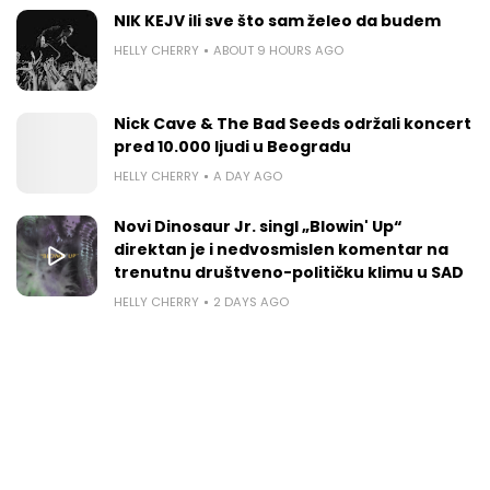
NIK KEJV ili sve što sam želeo da budem
HELLY CHERRY
ABOUT 9 HOURS AGO
Nick Cave & The Bad Seeds održali koncert
pred 10.000 ljudi u Beogradu
HELLY CHERRY
A DAY AGO
Novi Dinosaur Jr. singl „Blowin' Up“
direktan je i nedvosmislen komentar na
trenutnu društveno-političku klimu u SAD
HELLY CHERRY
2 DAYS AGO