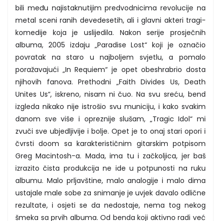
bili među najistaknutijim predvodnicima revolucije na
metal sceni ranih devedesetih, ali i glavni akteri tragi-
komedije koja je uslijedila. Nakon serije prosječnih
albuma, 2005 izdaju „Paradise Lost“ koji je označio
povratak na staro u najboljem svjetlu, a pomalo
poražavajući „In Requiem“ je opet obeshrabrio dosta
njihovih fanova. Prethodni „Faith Divides Us, Death
Unites Us“, iskreno, nisam ni čuo. Na svu sreću, bend
izgleda nikako nije istrošio svu municiju, i kako svakim
danom sve više i opreznije slušam, „Tragic Idol“ mi
zvuči sve ubjedljivije i bolje. Opet je to onaj stari opori i
čvrsti doom sa karakterističnim gitarskim potpisom
Greg Macintosh-a. Mada, ima tu i začkoljica, jer baš
izrazito čista produkcija ne ide u potpunosti na ruku
albumu. Malo prljavštine, malo analogije i malo dima
ustajale male sobe za snimanje je uvjek davalo odlične
rezultate, i osjeti se da nedostaje, nema tog nekog
šmeka sa prvih albuma. Od benda koji aktivno radi već