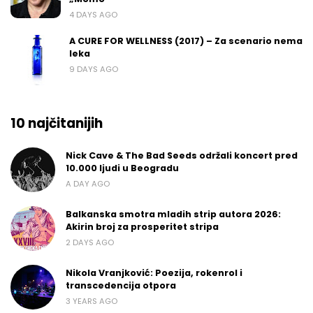
4 DAYS AGO
A CURE FOR WELLNESS (2017) – Za scenario nema
leka
9 DAYS AGO
10 najčitanijih
Nick Cave & The Bad Seeds održali koncert pred
10.000 ljudi u Beogradu
A DAY AGO
Balkanska smotra mladih strip autora 2026:
Akirin broj za prosperitet stripa
2 DAYS AGO
Nikola Vranjković: Poezija, rokenrol i
transcedencija otpora
3 YEARS AGO