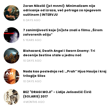
Zoran Nikolić (jst mnml): Minimalizam nije
odricanje od izraza, već potraga za njegovom
suštinom | INTERVJU
6 DAYS AGO
7 zanimljivosti koje (ni)ste znali o filmu „Širom
zatvorenih očiju“
5 YEARS AGO
Biohazard, Death Angel i Sworn Enemy: Tri
decenije žestine stale u jednu noć
10 DAYS AGO
Nada kao poslednja reč: „Prah“ Hjua Hauija i kraj
trilogije Silos
10 DAYS AGO
BEZ "DRAGI MOJI" - Lidija Jelisavčić Ćirić
(SOLARIS) 2017
4 MONTHS AGO