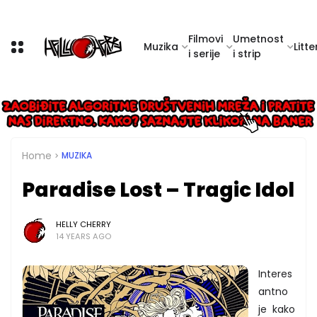
Filmovi
Umetnost
Muzika
Litte
i serije
i strip
Home
MUZIKA
Paradise Lost – Tragic Idol
HELLY CHERRY
14 YEARS AGO
Interes
antno
je kako