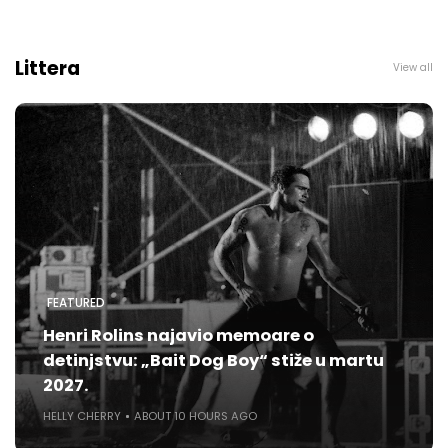
Littera
View all
FEATURED
Henri Rolins najavio memoare o
detinjstvu: „Bait Dog Boy“ stiže u martu
2027.
HELLY CHERRY
ABOUT 10 HOURS AGO