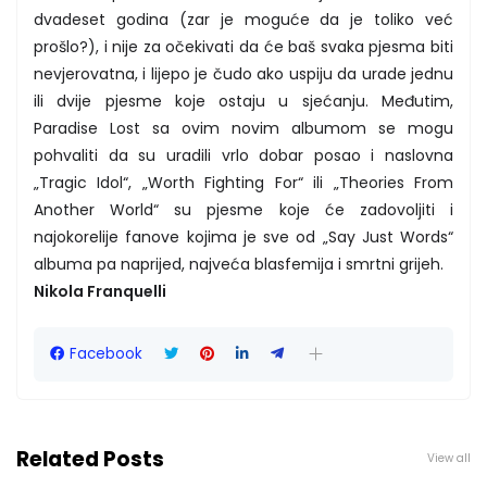
dvadeset godina (zar je moguće da je toliko već
prošlo?), i nije za očekivati da će baš svaka pjesma biti
nevjerovatna, i lijepo je čudo ako uspiju da urade jednu
ili dvije pjesme koje ostaju u sjećanju. Međutim,
Paradise Lost sa ovim novim albumom se mogu
pohvaliti da su uradili vrlo dobar posao i naslovna
„Tragic Idol“, „Worth Fighting For“ ili „Theories From
Another World“ su pjesme koje će zadovoljiti i
najokorelije fanove kojima je sve od „Say Just Words“
albuma pa naprijed, najveća blasfemija i smrtni grijeh.
Nikola Franquelli
Facebook
Related Posts
View all