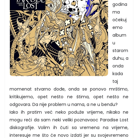
godina
ma
očekuj
emo
album
u
starom
duhu, a
onda
kada
taj
momenat stvarno dođe, onda se ponovo mrštimo,
kritikujemo, opet nešto ne štima, opet nešto ne
odgovara. Da nije problem u nama, a ne u bendu?
Iako ih pratim već neko poduže vrijeme, nikako ne
mogu reći da sam neki veliki poznavaoc Paradise Lost
diskografije. Volim ih čuti sa vremena na vrijeme,
interesuje me što će novo izdati jer su svojevremeno