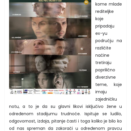
kome mlade
rediteljke
koje
pripadaju
ex-yu
području na
različite
načine
tretiraju
poprilično
diverzivne
teme, koje
imaju
zajedničku
notu, a to je da su glavni likovi isključivo žene u
određenom stadijumu trudnoće. Ispituje se ludilo,
odgovornost, izdaja, pitanje časti i toga koliko je bilo ko
od nas spreman da zakorači u određenom pravcu