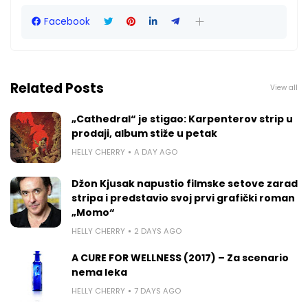
Facebook
Related Posts
View all
„Cathedral“ je stigao: Karpenterov strip u
prodaji, album stiže u petak
HELLY CHERRY
A DAY AGO
Džon Kjusak napustio filmske setove zarad
stripa i predstavio svoj prvi grafički roman
„Momo“
HELLY CHERRY
2 DAYS AGO
A CURE FOR WELLNESS (2017) – Za scenario
nema leka
HELLY CHERRY
7 DAYS AGO