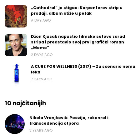
„Cathedral“ je stigao: Karpenterov strip u
prodaji, album stiže u petak
A DAY AGO
Džon Kjusak napustio filmske setove zarad
stripa i predstavio svoj prvi grafički roman
„Momo“
2 DAYS AGO
A CURE FOR WELLNESS (2017) – Za scenario nema
leka
7 DAYS AGO
10 najčitanijih
Nikola Vranjković: Poezija, rokenrol i
transcedencija otpora
3 YEARS AGO