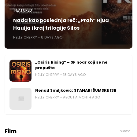
FEATURED
Nada kao poslednja reč: „Prah“ Hjua
Hauija i kraj trilogije Silos
HELLY CHERRY
8 DAYS AGO
„Osiris Rising“ – SF noar koji se ne
propušta
HELLY CHERRY
18 DAYS AGO
Nenad Smiljković: STANARI ŠUMSKE 13B
HELLY CHERRY
ABOUT A MONTH AGO
Film
View all