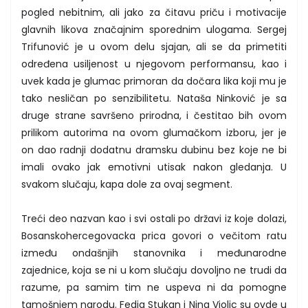
pogled nebitnim, ali jako za čitavu priču i motivacije
glavnih likova značajnim sporednim ulogama. Sergej
Trifunović je u ovom delu sjajan, ali se da primetiti
određena usiljenost u njegovom performansu, kao i
uvek kada je glumac primoran da dočara lika koji mu je
tako nesličan po senzibilitetu. Nataša Ninković je sa
druge strane savršeno prirodna, i čestitao bih ovom
prilikom autorima na ovom glumačkom izboru, jer je
on dao radnji dodatnu dramsku dubinu bez koje ne bi
imali ovako jak emotivni utisak nakon gledanja. U
svakom slučaju, kapa dole za ovaj segment.
Treći deo nazvan kao i svi ostali po državi iz koje dolazi,
Bosanskohercegovacka prica govori o večitom ratu
između ondašnjih stanovnika i međunarodne
zajednice, koja se ni u kom slučaju dovoljno ne trudi da
razume, pa samim tim ne uspeva ni da pomogne
tamošnjem narodu. Fedja Stukan i Nina Violic su ovde u