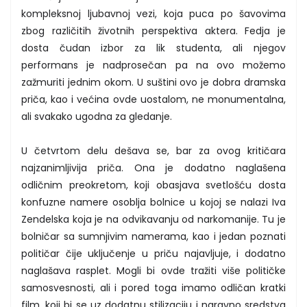
kompleksnoj ljubavnoj vezi, koja puca po šavovima
zbog različitih životnih perspektiva aktera. Fedja je
dosta čudan izbor za lik studenta, ali njegov
performans je nadprosečan pa na ovo možemo
zažmuriti jednim okom. U suštini ovo je dobra dramska
priča, kao i većina ovde uostalom, ne monumentalna,
ali svakako ugodna za gledanje.
U četvrtom delu dešava se, bar za ovog kritičara
najzanimljivija priča. Ona je dodatno naglašena
odličnim preokretom, koji obasjava svetlošću dosta
konfuzne namere osoblja bolnice u kojoj se nalazi Iva
Zendelska koja je na odvikavanju od narkomanije. Tu je
bolničar sa sumnjivim namerama, kao i jedan poznati
političar čije uključenje u priču najavljuje, i dodatno
naglašava rasplet. Mogli bi ovde tražiti više političke
samosvesnosti, ali i pored toga imamo odličan kratki
film, koji bi se uz dodatnu stilizaciju i naravno sredstva