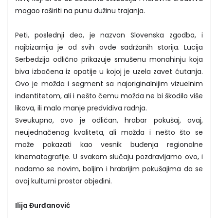
mogao raširiti na punu dužinu trajanja.
Peti, poslednji deo, je nazvan Slovenska zgodba, i
najbizarnija je od svih ovde sadržanih storija. Lucija
Serbedzija odlično prikazuje smušenu monahinju koja
biva izbačena iz opatije u kojoj je uzela zavet ćutanja.
Ovo je možda i segment sa najoriginalnijim vizuelnim
indentitetom, ali i nešto čemu možda ne bi škodilo više
likova, ili malo manje predvidiva radnja.
Sveukupno, ovo je odličan, hrabar pokušaj, avaj,
neujednačenog kvaliteta, ali možda i nešto što se
može pokazati kao vesnik buđenja regionalne
kinematografije. U svakom slučaju pozdravljamo ovo, i
nadamo se novim, boljim i hrabrijim pokušajima da se
ovaj kulturni prostor objedini.
Ilija Đurđanović