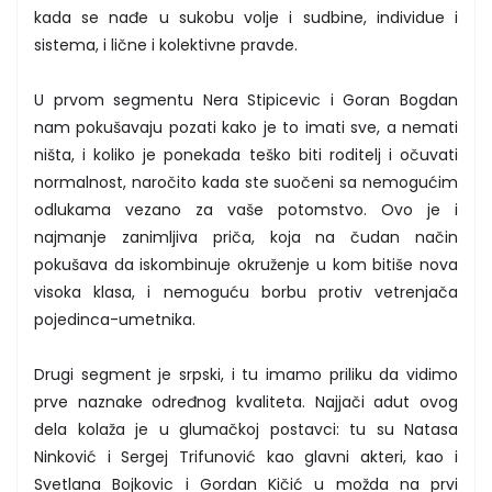
kada se nađe u sukobu volje i sudbine, individue i
sistema, i lične i kolektivne pravde.
U prvom segmentu Nera Stipicevic i Goran Bogdan
nam pokušavaju pozati kako je to imati sve, a nemati
ništa, i koliko je ponekada teško biti roditelj i očuvati
normalnost, naročito kada ste suočeni sa nemogućim
odlukama vezano za vaše potomstvo. Ovo je i
najmanje zanimljiva priča, koja na čudan način
pokušava da iskombinuje okruženje u kom bitiše nova
visoka klasa, i nemoguću borbu protiv vetrenjača
pojedinca-umetnika.
Drugi segment je srpski, i tu imamo priliku da vidimo
prve naznake određnog kvaliteta. Najjači adut ovog
dela kolaža je u glumačkoj postavci: tu su Natasa
Ninković i Sergej Trifunović kao glavni akteri, kao i
Svetlana Bojkovic i Gordan Kičić u možda na prvi