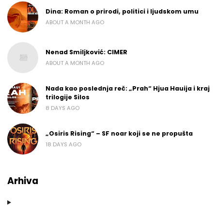
Dina: Roman o prirodi, politici i ljudskom umu
ABOUT A MONTH AGO
Nenad Smiljković: CIMER
ABOUT A MONTH AGO
Nada kao poslednja reč: „Prah“ Hjua Hauija i kraj
trilogije Silos
8 DAYS AGO
„Osiris Rising“ – SF noar koji se ne propušta
18 DAYS AGO
Arhiva