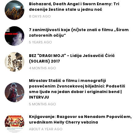
Biohazard, Death Angel i Sworn Enemy: Tri
decenije žestine stale u jednu noć
8 DAYS AGO
7 zanimljivosti koje (ni)ste znali o filmu „Širom
zatvorenih očiju“
5 YEARS AGO
BEZ "DRAGI MOJI" - Lidija Jelisavčić Ćirić
(SOLARIS) 2017
4 MONTHS AGO
Miroslav Stašić o filmu i monografiji
posvećenim Zvoncekovoj bilježnici: Podsetili
smo ljude na jedan dobar i originalni bend |
INTERVJU
5 MONTHS AGO
Knjigovanje: Razgovor sa Nenadom Popovićem,
urednikom Helly Cherry vebzina
ABOUT A YEAR AGO