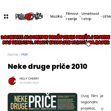
Filmovi
Umetnost
Muzika
Litte
i serije
i strip
Home
FILM
Neke druge priče 2010
HELLY CHERRY
14 YEARS AGO
Ovaj film je
regionalni
projekat, u