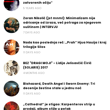
zatvorenih očiju“
5 YEARS AGO
Zoran Nikolić (jst mnml): Minimalizam nije
odricanje od izraza, već potraga za njegovom
suštinom | INTERVJU
7 DAYS AGO
Nada kao poslednja reč: „Prah“ Hjua Hauija i kraj
trilogije Silos
11 DAYS AGO
BEZ "DRAGI MOJI" - Lidija Jelisavčić Ćirić
(SOLARIS) 2017
4 MONTHS AGO
Biohazard, Death Angel i Sworn Enemy: Tri
decenije žestine stale u jednu noć
11 DAYS AGO
„Cathedral“ je stigao: Karpenterov strip u
prodaji, album stiže u petak