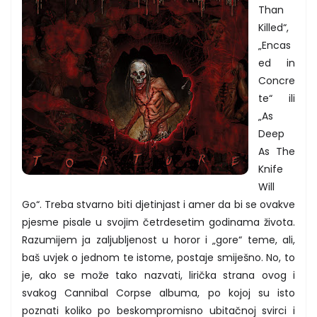
Than
Killed“,
„Encas
ed in
Concre
te“ ili
„As
Deep
As The
Knife
Will
Go“. Treba stvarno biti djetinjast i amer da bi se ovakve
pjesme pisale u svojim četrdesetim godinama života.
Razumijem ja zaljubljenost u horor i „gore“ teme, ali,
baš uvjek o jednom te istome, postaje smiješno. No, to
je, ako se može tako nazvati, lirička strana ovog i
svakog Cannibal Corpse albuma, po kojoj su isto
poznati koliko po beskompromisno ubitačnoj svirci i