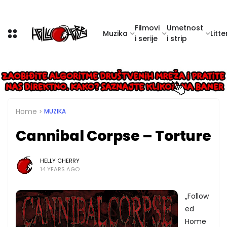
Filmovi
Umetnost
Muzika
Litte
i serije
i strip
Home
MUZIKA
Cannibal Corpse – Torture
HELLY CHERRY
14 YEARS AGO
„Follow
ed
Home