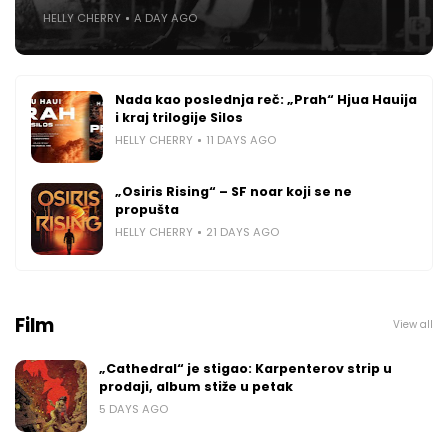
HELLY CHERRY
A DAY AGO
Nada kao poslednja reč: „Prah“ Hjua Hauija
i kraj trilogije Silos
HELLY CHERRY
11 DAYS AGO
„Osiris Rising“ – SF noar koji se ne
propušta
HELLY CHERRY
21 DAYS AGO
Film
View all
„Cathedral“ je stigao: Karpenterov strip u
prodaji, album stiže u petak
5 DAYS AGO