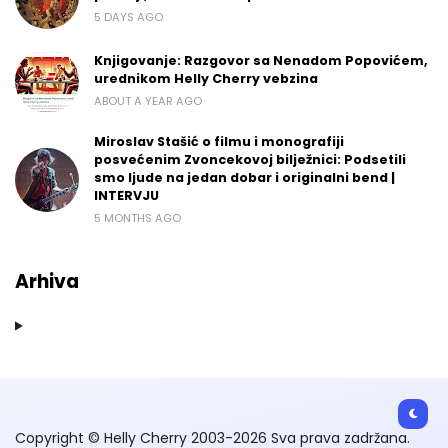
5 DAYS AGO
Knjigovanje: Razgovor sa Nenadom Popovićem,
urednikom Helly Cherry vebzina
ABOUT A YEAR AGO
Miroslav Stašić o filmu i monografiji
posvećenim Zvoncekovoj bilježnici: Podsetili
smo ljude na jedan dobar i originalni bend |
INTERVJU
5 MONTHS AGO
Arhiva
Copyright © Helly Cherry 2003-2026 Sva prava zadržana.