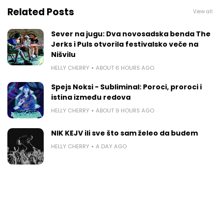
Related Posts
View all
Sever na jugu: Dva novosadska benda The
Jerks i Puls otvorila festivalsko veče na
Nišvilu
HELLY CHERRY
ABOUT 6 HOURS AGO
Spejs Noksi - Subliminal: Poroci, proroci i
istina između redova
HELLY CHERRY
ABOUT 9 HOURS AGO
NIK KEJV ili sve što sam želeo da budem
HELLY CHERRY
A DAY AGO