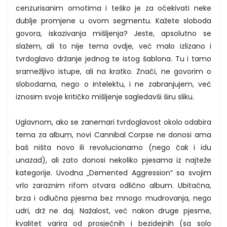
cenzurisanim omotima i teško je za očekivati neke
dublje promjene u ovom segmentu. Kažete sloboda
govora, iskazivanja mišljenja? Jeste, apsolutno se
slažem, ali to nije tema ovdje, već malo izlizano i
tvrdoglavo držanje jednog te istog šablona. Tu i tamo
sramežljivo istupe, ali na kratko. Znači, ne govorim o
slobodama, nego o intelektu, i ne zabranjujem, već
iznosim svoje kritičko mišljenje sagledavši širu sliku.
Uglavnom, ako se zanemari tvrdoglavost okolo odabira
tema za album, novi Cannibal Corpse ne donosi ama
baš ništa novo ili revolucionarno (nego čak i idu
unazad), ali zato donosi nekoliko pjesama iz najteže
kategorije. Uvodna „Demented Aggression“ sa svojim
vrlo zaraznim rifom otvara odlično album. Ubitačna,
brza i odlučna pjesma bez mnogo mudrovanja, nego
udri, drž ne daj. Nažalost, već nakon druge pjesme,
kvalitet varira od prosječnih i bezidejnih (sa solo