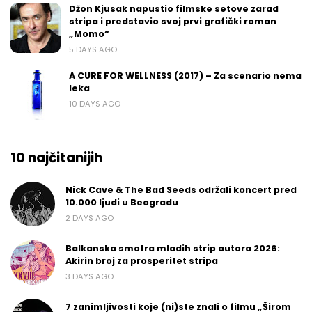
Džon Kjusak napustio filmske setove zarad
stripa i predstavio svoj prvi grafički roman
„Momo“
5 DAYS AGO
A CURE FOR WELLNESS (2017) – Za scenario nema
leka
10 DAYS AGO
10 najčitanijih
Nick Cave & The Bad Seeds održali koncert pred
10.000 ljudi u Beogradu
2 DAYS AGO
Balkanska smotra mladih strip autora 2026:
Akirin broj za prosperitet stripa
3 DAYS AGO
7 zanimljivosti koje (ni)ste znali o filmu „Širom