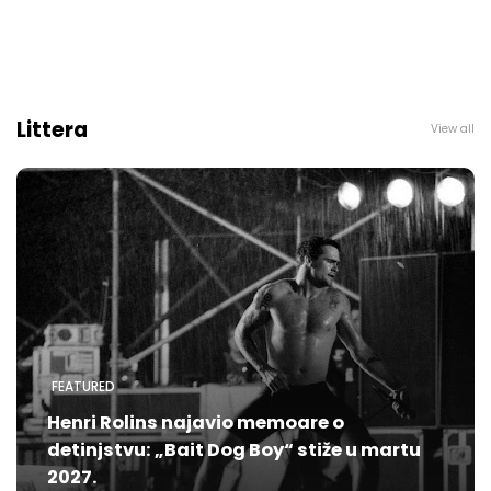
Littera
View all
FEATURED
Henri Rolins najavio memoare o
detinjstvu: „Bait Dog Boy“ stiže u martu
2027.